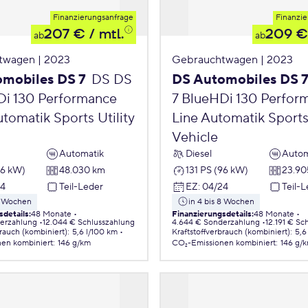
Finanzierungsanfrage
Finanzie
207 €
/ mtl.
209 €
ab
ab
twagen | 2023
Gebrauchtwagen | 2023
mobiles DS 7
DS DS
DS Automobiles DS 
Di 130 Performance
7 BlueHDi 130 Perfor
tomatik Sports Utility
Line Automatik Sports 
Vehicle
Automatik
Diesel
Autom
96 kW)
48.030 km
131 PS (96 kW)
23.90
24
Teil-Leder
EZ
:
04/24
Teil-
 8 Wochen
in 4 bis 8 Wochen
sdetails
:
48 Monate
Finanzierungsdetails
:
48 Monate
erzahlung
12.044 € Schlusszahlung
4.644 € Sonderzahlung
12.191 € Sc
brauch (kombiniert)
:
5,6 l/100 km
Kraftstoffverbrauch (kombiniert)
:
5,6
nen
kombiniert
:
146 g/km
CO₂-Emissionen
kombiniert
:
146 g/