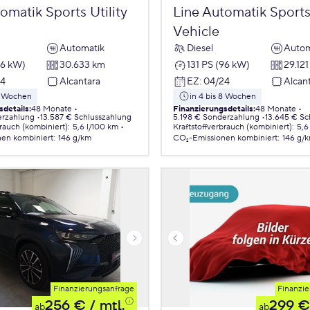
omatik Sports Utility
Line Automatik Sports 
Vehicle
Automatik
Diesel
Autom
96 kW)
30.633 km
131 PS (96 kW)
29.12
24
Alcantara
EZ
:
04/24
Alcan
 8 Wochen
in 4 bis 8 Wochen
sdetails
:
48 Monate
Finanzierungsdetails
:
48 Monate
erzahlung
13.587 € Schlusszahlung
5.198 € Sonderzahlung
13.645 € Sc
brauch (kombiniert)
:
5,6 l/100 km
Kraftstoffverbrauch (kombiniert)
:
5,6
nen
kombiniert
:
146 g/km
CO₂-Emissionen
kombiniert
:
146 g/
Finanzierungsanfrage
Finanzie
256 €
/ mtl.
299 €
ab
ab