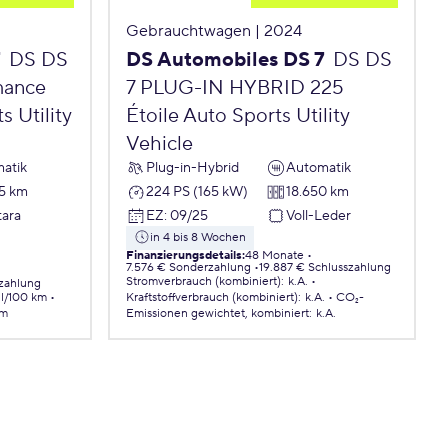
Gebrauchtwagen | 2024
7
DS DS
DS Automobiles DS 7
DS DS
mance
7 PLUG-IN HYBRID 225
 Utility
Étoile Auto Sports Utility
Vehicle
atik
Plug-in-Hybrid
Automatik
5 km
224 PS (165 kW)
18.650 km
tara
EZ
:
09/25
Voll-Leder
in 4 bis 8 Wochen
Finanzierungsdetails
:
48 Monate
7.576 € Sonderzahlung
19.887 € Schlusszahlung
Stromverbrauch (kombiniert)
:
k.A.
zahlung
 l/100 km
Kraftstoffverbrauch (kombiniert)
:
k.A.
CO₂-
km
Emissionen
gewichtet, kombiniert
:
k.A.