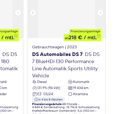
rungsanfrage
Finanzierungsanfrage
/ mtl.
218 €
/ mtl.
ab
Gebrauchtwagen | 2023
7
DS DS
DS Automobiles DS 7
DS DS
 180
7 BlueHDi 130 Performance
tomatik
Line Automatik Sports Utility
Vehicle
atik
Diesel
Automatik
0 km
131 PS (96 kW)
19.434 km
Leder
EZ
:
03/24
Alcantara
in 4 bis 8 Wochen
Finanzierungsdetails
:
48 Monate
chlusszahlung
4.844 € Sonderzahlung
12.716 € Schlusszahlung
 l/100 km
Kraftstoffverbrauch (kombiniert)
:
5,6 l/100 km