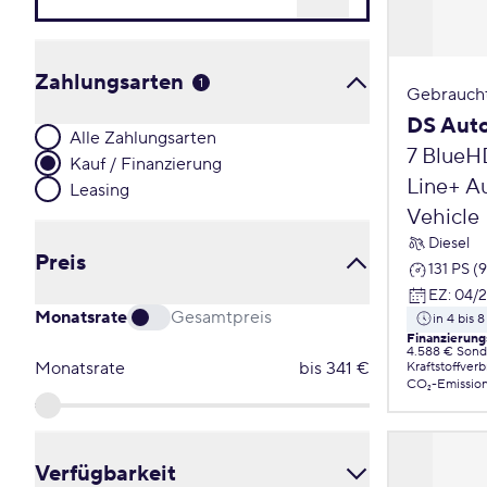
Zahlungsarten
1
Gebrauch
DS Auto
Alle Zahlungsarten
7 BlueH
Kauf / Finanzierung
Line+ Au
Leasing
Vehicle
Diesel
Preis
131 PS (
EZ
:
04/
Monatsrate
Gesamtpreis
in 4 bis
Finanzierung
4.588 € Sond
Monatsrate
bis
341
€
Kraftstoffver
CO₂-Emissio
Verfügbarkeit