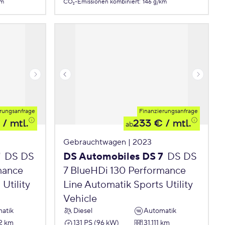
km
CO₂-Emissionen
kombiniert
:
146 g/km
rungsanfrage
Finanzierungsanfrage
/ mtl.
233 €
/ mtl.
ab
Gebrauchtwagen | 2023
7
DS DS
DS Automobiles DS 7
DS DS
mance
7 BlueHDi 130 Performance
Utility
Line Automatik Sports Utility
Vehicle
atik
Diesel
Automatik
2 km
131 PS (96 kW)
31.111 km