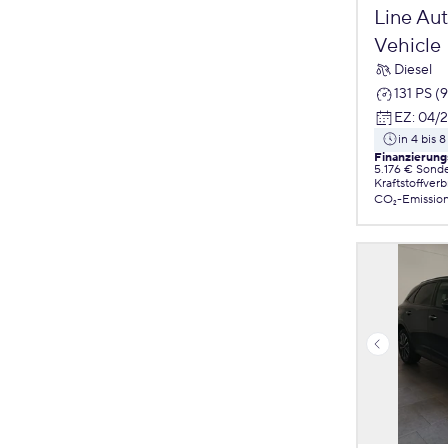
Line Aut
Vehicle
Diesel
131 PS (
EZ
:
04/
in 4 bis
Finanzierung
5.176 € Sond
Kraftstoffver
CO₂-Emissio