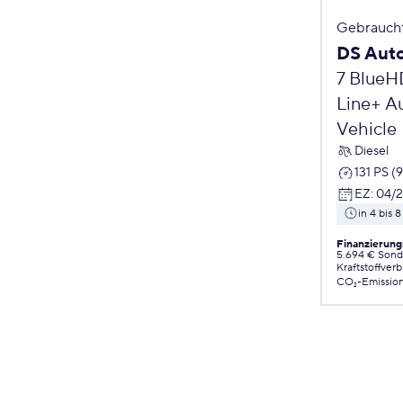
Gebrauch
DS Auto
7 BlueH
Line+ Au
Vehicle
Diesel
131 PS (
EZ
:
04/
in 4 bis
Finanzierung
5.694 € Sond
Kraftstoffver
CO₂-Emissio