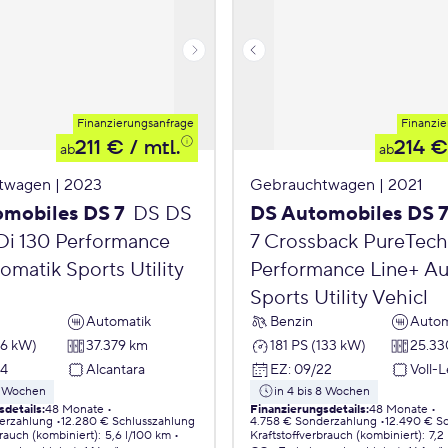
Finanzierungsanfrage
Finanzie
211 €
/ mtl.
214 €
ab
ab
twagen | 2023
Gebrauchtwagen | 2021
mobiles DS 7
DS DS
DS Automobiles DS 
Di 130 Performance
7 Crossback PureTech
omatik Sports Utility
Performance Line+ Au
Sports Utility Vehicl
Automatik
Benzin
Autom
96 kW)
37.379 km
181 PS (133 kW)
25.33
24
Alcantara
EZ
:
09/22
Voll-
 8 Wochen
in 4 bis 8 Wochen
sdetails
:
48 Monate
Finanzierungsdetails
:
48 Monate
erzahlung
12.280 € Schlusszahlung
4.758 € Sonderzahlung
12.490 € S
brauch (kombiniert)
:
5,6 l/100 km
Kraftstoffverbrauch (kombiniert)
:
7,2