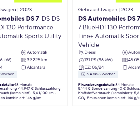
twagen | 2023
Gebrauchtwagen | 2023
mobiles DS 7
DS DS
DS Automobiles DS 
Di 130 Performance
7 BlueHDi 130 Perfor
tomatik Sports Utility
Line+ Automatik Sports
Vehicle
Automatik
Diesel
Autom
96 kW)
39.225 km
131 PS (96 kW)
45.05
24
Alcantara
EZ
:
06/24
Alcan
 8 Wochen
in 4 bis 8 Wochen
sdetails
:
48 Monate
Finanzierungsdetails
:
84 Monate
erzahlung
14.947 € Schlusszahlung
5.144 € Sonderzahlung
0 € Schluss
brauch (kombiniert)
:
5,6 l/100 km
Kraftstoffverbrauch (kombiniert)
:
5,6
nen
kombiniert
:
146 g/km
CO₂-Emissionen
kombiniert
:
146 g/