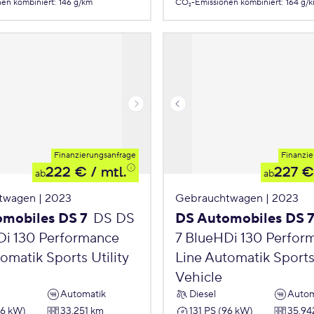
nen
kombiniert
:
146 g/km
CO₂-Emissionen
kombiniert
:
164 g/
Finanzierungsanfrage
Finanzie
222 €
/ mtl.
227 €
ab
ab
twagen | 2023
Gebrauchtwagen | 2023
mobiles DS 7
DS DS
DS Automobiles DS 
Di 130 Performance
7 BlueHDi 130 Perfor
omatik Sports Utility
Line Automatik Sports 
Vehicle
Automatik
Diesel
Autom
96 kW)
33.251 km
131 PS (96 kW)
35.94