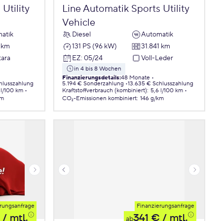
Utility
Line Automatik Sports Utility
Vehicle
atik
Diesel
Automatik
1 km
131 PS (96 kW)
31.841 km
tara
EZ
:
05/24
Voll-Leder
in 4 bis 8 Wochen
Finanzierungsdetails
:
48 Monate
hlusszahlung
5.194 € Sonderzahlung
13.635 € Schlusszahlung
 l/100 km
Kraftstoffverbrauch (kombiniert)
:
5,6 l/100 km
km
CO₂-Emissionen
kombiniert
:
146 g/km
rungsanfrage
Finanzierungsanfrage
/ mtl.
341 €
/ mtl.
ab