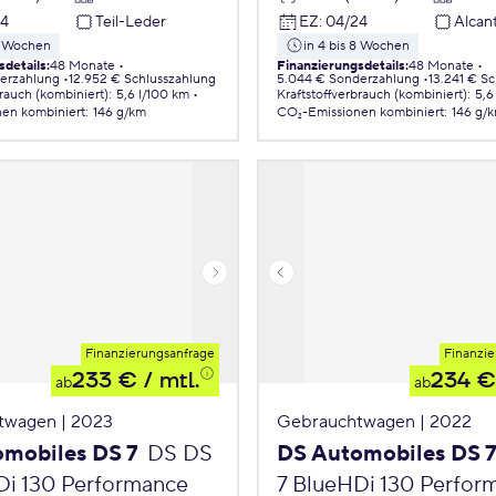
24
Teil-Leder
EZ
:
04/24
Alcan
 8 Wochen
in 4 bis 8 Wochen
sdetails
:
48 Monate
Finanzierungsdetails
:
48 Monate
erzahlung
12.952 € Schlusszahlung
5.044 € Sonderzahlung
13.241 € S
brauch (kombiniert)
:
5,6 l/100 km
Kraftstoffverbrauch (kombiniert)
:
5,6
nen
kombiniert
:
146 g/km
CO₂-Emissionen
kombiniert
:
146 g/
Finanzierungsanfrage
Finanzie
233 €
/ mtl.
234 €
ab
ab
twagen | 2023
Gebrauchtwagen | 2022
mobiles DS 7
DS DS
DS Automobiles DS 
Di 130 Performance
7 BlueHDi 130 Perfor