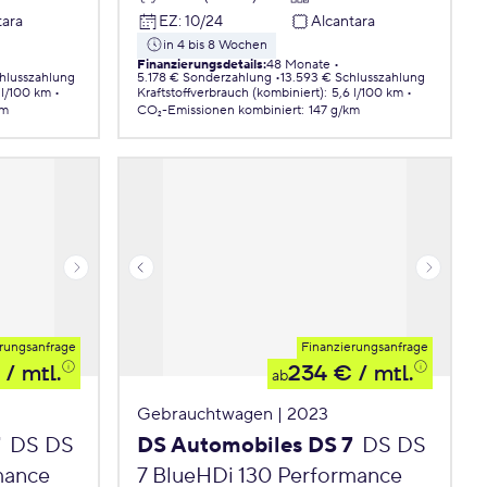
tara
EZ
:
10/24
Alcantara
in 4 bis 8 Wochen
Finanzierungsdetails
:
48 Monate
chlusszahlung
5.178 € Sonderzahlung
13.593 € Schlusszahlung
 l/100 km
Kraftstoffverbrauch (kombiniert)
:
5,6 l/100 km
km
CO₂-Emissionen
kombiniert
:
147 g/km
rungsanfrage
Finanzierungsanfrage
/ mtl.
234 €
/ mtl.
ab
Gebrauchtwagen | 2023
7
DS DS
DS Automobiles DS 7
DS DS
mance
7 BlueHDi 130 Performance