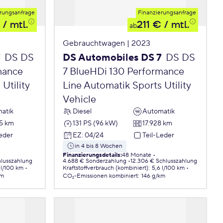
rungsanfrage
Finanzierungsanfrage
/ mtl.
211 €
/ mtl.
ab
Gebrauchtwagen | 2023
7
DS DS
DS Automobiles DS 7
DS DS
mance
7 BlueHDi 130 Performance
Utility
Line Automatik Sports Utility
Vehicle
atik
Diesel
Automatik
5 km
131 PS (96 kW)
17.928 km
Leder
EZ
:
04/24
Teil-Leder
in 4 bis 8 Wochen
Finanzierungsdetails
:
48 Monate
hlusszahlung
4.688 € Sonderzahlung
12.306 € Schlusszahlung
 l/100 km
Kraftstoffverbrauch (kombiniert)
:
5,6 l/100 km
km
CO₂-Emissionen
kombiniert
:
146 g/km