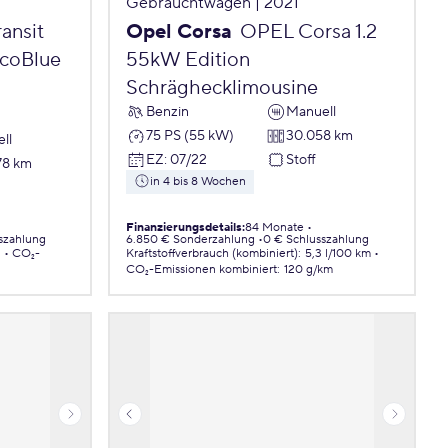
Gebrauchtwagen | 2021
ansit
Opel Corsa
OPEL Corsa 1.2
EcoBlue
55kW Edition
Schräghecklimousine
Benzin
Manuell
75 PS (55 kW)
30.058 km
ll
EZ
:
07/22
Stoff
78 km
in 4 bis 8 Wochen
Finanzierungsdetails
:
84 Monate
szahlung
6.850 € Sonderzahlung
0 € Schlusszahlung
.
CO₂-
Kraftstoffverbrauch (kombiniert)
:
5,3 l/100 km
CO₂-Emissionen
kombiniert
:
120 g/km