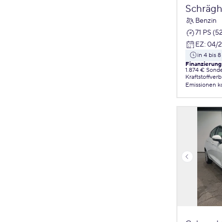
Schrägh
Benzin
71 PS (5
EZ
:
04/
in 4 bis
Finanzierung
1.874 € Sond
Kraftstoffver
Emissionen
k