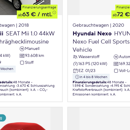
Finanzierungsanfrage
Finanzie
63 €
/ mtl.
72 €
ab
ab
twagen | 2018
Gebrauchtwagen | 2020
ii
SEAT Mii 1.0 44kW
Hyundai Nexo
HYUN
chräghecklimousine
Nexo Fuel Cell Sports 
Manuell
Vehicle
44 kW)
93.608 km
Wasserstoff
Autom
9
Stoff
163 PS (120 kW)
169.3
 8 Wochen
EZ
:
01/23
Voll-
in 4 bis 8 Wochen
sdetails
:
48 Monate
Finanzierungsdetails
:
48 Monate
erzahlung
3.670 € Schlusszahlung
1.598 € Sonderzahlung
4.195 € Sch
brauch (kombiniert)
:
k.A.
CO₂-
Kraftstoffverbrauch (kombiniert)
:
k.A
ombiniert
:
k.A.
Emissionen
kombiniert
:
k.A.