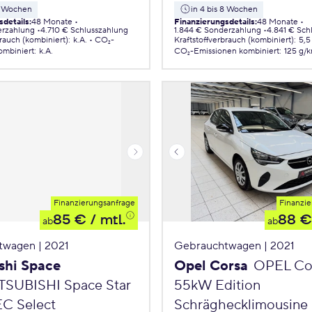
 8 Wochen
in 4 bis 8 Wochen
sdetails
:
48 Monate
Finanzierungsdetails
:
48 Monate
erzahlung
4.710 € Schlusszahlung
1.844 € Sonderzahlung
4.841 € Sch
brauch (kombiniert)
:
k.A.
CO₂-
Kraftstoffverbrauch (kombiniert)
:
5,5
ombiniert
:
k.A.
CO₂-Emissionen
kombiniert
:
125 g/
Finanzierungsanfrage
Finanzie
85 €
/ mtl.
88 €
ab
ab
twagen | 2021
Gebrauchtwagen | 2021
shi Space
Opel Corsa
OPEL Cor
TSUBISHI Space Star
55kW Edition
EC Select
Schräghecklimousine