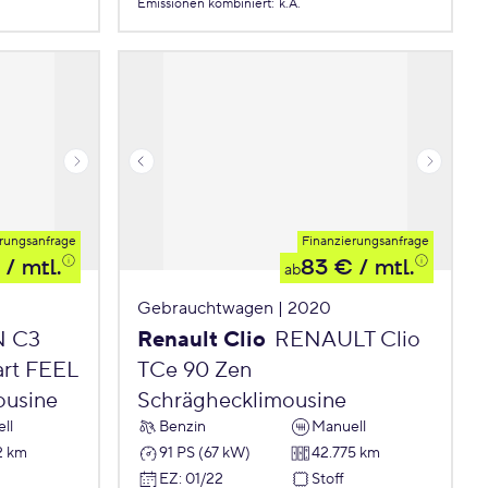
Emissionen
kombiniert
:
k.A.
rungsanfrage
Finanzierungsanfrage
/ mtl.
83 €
/ mtl.
ab
Gebrauchtwagen | 2020
N C3
Renault Clio
RENAULT Clio
art FEEL
TCe 90 Zen
ousine
Schräghecklimousine
ll
Benzin
Manuell
2 km
91 PS (67 kW)
42.775 km
EZ
:
01/22
Stoff