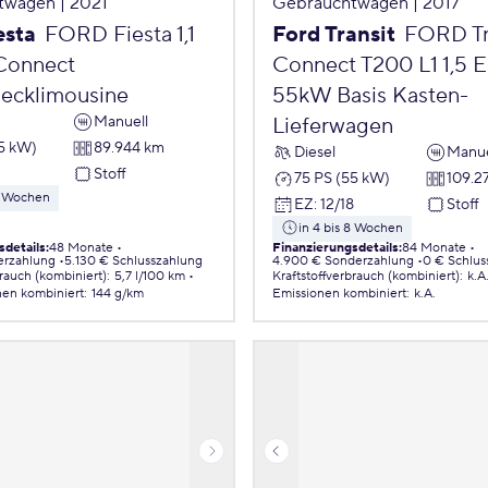
twagen | 2021
Gebrauchtwagen | 2017
esta
FORD Fiesta 1,1
Ford Transit
FORD Tr
Connect
Connect T200 L1 1,5 
ecklimousine
55kW Basis Kasten-
Manuell
Lieferwagen
55 kW)
89.944 km
Diesel
Manue
2
Stoff
75 PS (55 kW)
109.2
 8 Wochen
EZ
:
12/18
Stoff
in 4 bis 8 Wochen
sdetails
:
48 Monate
Finanzierungsdetails
:
84 Monate
erzahlung
5.130 € Schlusszahlung
4.900 € Sonderzahlung
0 € Schlus
brauch (kombiniert)
:
5,7 l/100 km
Kraftstoffverbrauch (kombiniert)
:
k.A
nen
kombiniert
:
144 g/km
Emissionen
kombiniert
:
k.A.