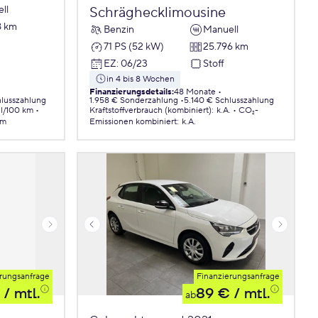
ll
Schräghecklimousine
8 km
Benzin
Manuell
71 PS (52 kW)
25.796 km
EZ
:
06/23
Stoff
in 4 bis 8 Wochen
Finanzierungsdetails
:
48 Monate
lusszahlung
1.958 € Sonderzahlung
5.140 € Schlusszahlung
 l/100 km
Kraftstoffverbrauch (kombiniert)
:
k.A.
CO₂-
km
Emissionen
kombiniert
:
k.A.
rungsanfrage
Finanzierungsanfrage
/ mtl.
89 €
/ mtl.
ab