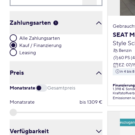
Zahlungsarten
1
Gebrauch
SEAT M
Alle Zahlungsarten
Style S
Kauf / Finanzierung
Benzin
Leasing
60 PS (
EZ
:
07/1
Preis
in 4 bis
Finanzierung
Monatsrate
Gesamtpreis
1.398 € Sond
Kraftstoffver
Emissionen
k
Monatsrate
bis
1309
€
Verfügbarkeit