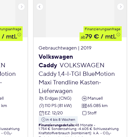
rungsanfrage
Finanzierungsanfrage
/ mtl.
79 €
/ mtl.
ab
Gebrauchtwagen | 2019
Volkswagen
EN
Caddy
VOLKSWAGEN
Motion
Caddy 1,4-l-TGI BlueMotion
-
Maxi Trendline Kasten-
Lieferwagen
ll
Erdgas (CNG)
Manuell
9 km
110 PS (81 kW)
65.085 km
EZ
:
12/20
Stoff
in 4 bis 8 Wochen
Finanzierungsdetails
:
48 Monate
lusszahlung
1.754 € Sonderzahlung
4.605 € Schlusszahlung
.
CO₂-
Kraftstoffverbrauch (kombiniert)
:
k.A.
CO₂-