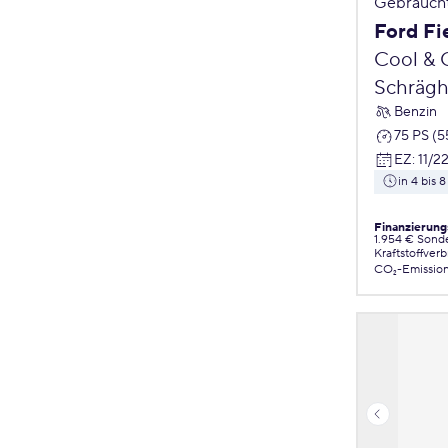
Gebrauch
Ford Fi
Cool & 
Schrägh
Benzin
75 PS (
EZ
:
11/2
in 4 bis
Finanzierung
1.954 € Sond
Kraftstoffver
CO₂-Emissio