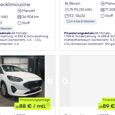
Benzin
Manue
ecklimousine
75 PS (55 kW)
71.30
Manuell
EZ
:
06/22
Stoff
2 kW)
36.904 km
in 4 bis 8 Wochen
23
Stoff
 8 Wochen
sdetails
:
48 Monate
Finanzierungsdetails
:
48 Monate
erzahlung
4.920 € Schlusszahlung
1.938 € Sonderzahlung
5.088 € Sch
brauch (kombiniert)
:
k.A.
CO₂-
Kraftstoffverbrauch (kombiniert)
:
5,3
ombiniert
:
k.A.
CO₂-Emissionen
kombiniert
:
120 g/
Finanzierungsanfrage
Finanzie
88 €
/ mtl.
89 €
ab
ab