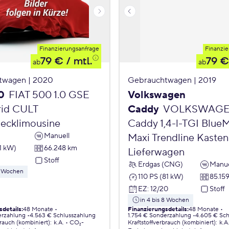
Finanzierungsanfrage
Finanzie
79 €
/ mtl.
79 €
ab
ab
twagen | 2020
Gebrauchtwagen | 2019
0
FIAT 500 1.0 GSE
Volkswagen
id CULT
Caddy
VOLKSWAG
ecklimousine
Caddy 1,4-l-TGI Blue
Manuell
Maxi Trendline Kasten
1 kW)
66.248 km
Lieferwagen
Stoff
Erdgas (CNG)
Manue
 8 Wochen
110 PS (81 kW)
85.15
EZ
:
12/20
Stoff
in 4 bis 8 Wochen
sdetails
:
48 Monate
Finanzierungsdetails
:
48 Monate
erzahlung
4.563 € Schlusszahlung
1.754 € Sonderzahlung
4.605 € Sch
brauch (kombiniert)
:
k.A.
CO₂-
Kraftstoffverbrauch (kombiniert)
:
k.A