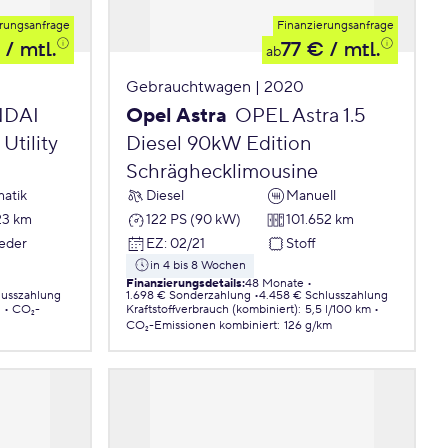
rungsanfrage
Finanzierungsanfrage
/ mtl.
77 €
/ mtl.
ab
Gebrauchtwagen | 2020
DAI
Opel Astra
OPEL Astra 1.5
Utility
Diesel 90kW Edition
Schräghecklimousine
atik
Diesel
Manuell
23 km
122 PS (90 kW)
101.652 km
Leder
EZ
:
02/21
Stoff
in 4 bis 8 Wochen
Finanzierungsdetails
:
48 Monate
lusszahlung
1.698 € Sonderzahlung
4.458 € Schlusszahlung
.
CO₂-
Kraftstoffverbrauch (kombiniert)
:
5,5 l/100 km
CO₂-Emissionen
kombiniert
:
126 g/km