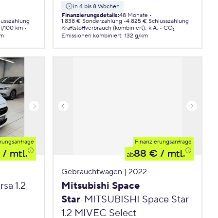
in 4 bis 8 Wochen
Finanzierungsdetails
:
48 Monate
lusszahlung
1.838 € Sonderzahlung
4.825 € Schlusszahlung
 l/100 km
Kraftstoffverbrauch (kombiniert)
:
k.A.
CO₂-
km
Emissionen
kombiniert
:
132 g/km
rungsanfrage
Finanzierungsanfrage
/ mtl.
88 €
/ mtl.
ab
Gebrauchtwagen | 2022
sa 1.2
Mitsubishi Space
Star
MITSUBISHI Space Star
1.2 MIVEC Select