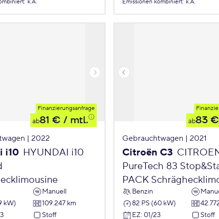
ombiniert
:
k.A.
Emissionen
kombiniert
:
k.A.
Finanzierungsanfrage
Finanzie
81 €
/ mtl.
83 €
ab
ab
twagen | 2022
Gebrauchtwagen | 2021
 i10
HYUNDAI i10
Citroën C3
CITROE
d
PureTech 83 Stop&St
ecklimousine
PACK Schräghecklim
Manuell
Benzin
Manue
9 kW)
109.247 km
82 PS (60 kW)
42.77
23
Stoff
EZ
:
01/23
Stoff