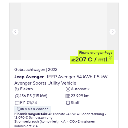
Finanzierungsanfrage
207 €
/ mtl.
ab
Gebrauchtwagen | 2022
Jeep Avenger
JEEP Avenger 54 kWh 115 kW
Avenger Sports Utility Vehicle
Elektro
Automatik
156 PS (115 kW)
23.929 km
EZ
:
01/24
Stoff
in 4 bis 8 Wochen
Finanzierungsdetails
:
48 Monate
4.598 € Sonderzahlung
12.070 € Schlusszahlung
Stromverbrauch (kombiniert)
:
k.A.
CO₂-Emissionen
kombiniert
:
k.A.