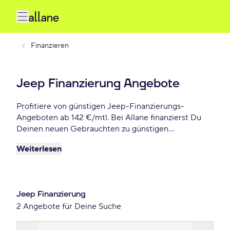
Finanzieren
Jeep Finanzierung Angebote
Profitiere von günstigen Jeep-Finanzierungs-
Angeboten ab 142 €/mtl. Bei Allane finanzierst Du
Deinen neuen Gebrauchten zu günstigen
Konditionen, inkl. 12 Monate
Weiterlesen
Gebrauchtwagengarantie und vielen weiteren
Vorteilen. Reserviere Dir Dein Wunsch-Jeep-Modell
für die nächsten 72 Stunden.
Jeep Finanzierung
2 Angebote für Deine Suche