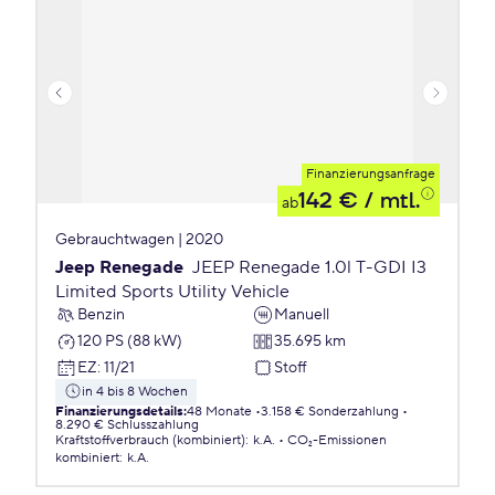
Finanzierungsanfrage
142 €
/ mtl.
ab
Gebrauchtwagen | 2020
Jeep Renegade
JEEP Renegade 1.0l T-GDI I3
Limited Sports Utility Vehicle
Benzin
Manuell
120 PS (88 kW)
35.695 km
EZ
:
11/21
Stoff
in 4 bis 8 Wochen
Finanzierungsdetails
:
48 Monate
3.158 € Sonderzahlung
8.290 € Schlusszahlung
Kraftstoffverbrauch (kombiniert)
:
k.A.
CO₂-Emissionen
kombiniert
:
k.A.