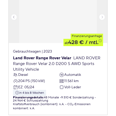
Finanzierungsanfrage
428 €
/ mtl.
ab
Gebrauchtwagen | 2023
Land Rover Range Rover Velar
LAND ROVER
Range Rover Velar 2.0 D200 S AWD Sports
Utility Vehicle
Diesel
Automatik
204 PS (150 kW)
11.561 km
EZ
:
05/24
Voll-Leder
in 4 bis 8 Wochen
Finanzierungsdetails
:
48 Monate
9.510 € Sonderzahlung
24.964 € Schlusszahlung
Kraftstoffverbrauch (kombiniert)
:
k.A.
CO₂-Emissionen
kombiniert
:
k.A.