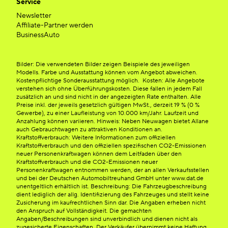
Service
Newsletter
Affiliate-Partner werden
BusinessAuto
Bilder: Die verwendeten Bilder zeigen Beispiele des jeweiligen
Modells. Farbe und Ausstattung können vom Angebot abweichen.
Kostenpflichtige Sonderausstattung möglich. Kosten: Alle Angebote
verstehen sich ohne Überführungskosten. Diese fallen in jedem Fall
zusätzlich an und sind nicht in der angezeigten Rate enthalten. Alle
Preise inkl. der jeweils gesetzlich gültigen MwSt., derzeit 19 % (0 %
Gewerbe), zu einer Laufleistung von 10.000 km/Jahr. Laufzeit und
Anzahlung können variieren. Hinweis: Neben Neuwagen bietet Allane
auch Gebrauchtwagen zu attraktiven Konditionen an.
Kraftstoffverbrauch: Weitere Informationen zum offiziellen
Kraftstoffverbrauch und den offiziellen spezifischen CO2-Emissionen
neuer Personenkraftwagen können dem Leitfaden über den
Kraftstoffverbrauch und die CO2-Emissionen neuer
Personenkraftwagen entnommen werden, der an allen Verkaufsstellen
und bei der Deutschen Automobiltreuhand GmbH unter www.dat.de
unentgeltlich erhältlich ist. Beschreibung: Die Fahrzeugbeschreibung
dient lediglich der allg. Identifizierung des Fahrzeuges und stellt keine
Zusicherung im kaufrechtlichen Sinn dar. Die Angaben erheben nicht
den Anspruch auf Vollständigkeit. Die gemachten
Angaben/Beschreibungen sind unverbindlich und dienen nicht als
zugesicherte Eigenschaften. Der Verkäufer übernimmt keine Haftung