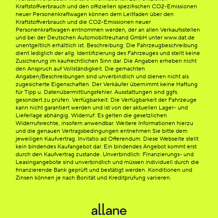
Kraftstoffverbrauch und den offiziellen spezifischen CO2-Emissionen
neuer Personenkraftwagen können dem Leitfaden über den
Kraftstoffverbrauch und die CO2-Emissionen neuer
Personenkraftwagen entnommen werden, der an allen Verkaufsstellen
und bei der Deutschen Automobiltreuhand GmbH unter www.dat.de
unentgeltlich erhältlich ist. Beschreibung: Die Fahrzeugbeschreibung
dient lediglich der allg. Identifizierung des Fahrzeuges und stellt keine
Zusicherung im kaufrechtlichen Sinn dar. Die Angaben erheben nicht
den Anspruch auf Vollständigkeit. Die gemachten
Angaben/Beschreibungen sind unverbindlich und dienen nicht als
zugesicherte Eigenschaften. Der Verkäufer übernimmt keine Haftung
für Tipp u. Datenübermittlungsfehler. Ausstattungen sind ggfs.
gesondert zu prüfen. Verfügbarkeit: Die Verfügbarkeit der Fahrzeuge
kann nicht garantiert werden und ist von der aktuellen Lager- und
Lieferlage abhängig. Widerruf: Es gelten die gesetzlichen
Widerrufsrechte, insofern anwendbar. Weitere Informationen hierzu
und die genauen Vertragsbedingungen entnehmen Sie bitte dem
jeweiligen Kaufvertrag. Invitatio ad Offerendum: Diese Webseite stellt
kein bindendes Kaufangebot dar. Ein bindendes Angebot kommt erst
durch den Kaufvertrag zustande. Unverbindlich: Finanzierungs- und
Leasingangebote sind unverbindlich und müssen individuell durch die
finanzierende Bank geprüft und bestätigt werden. Konditionen und
Zinsen können je nach Bonität und Kreditprüfung variieren.