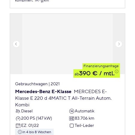
kombiniert
:
197 g/km
Finanzierungsanfrage
390 €
/ mtl.
ab
Gebrauchtwagen | 2021
Mercedes-Benz E-Klasse
MERCEDES E-
Klasse E 220 d 4MATIC T All-Terrain Autom.
Kombi
Diesel
Automatik
200 PS (147 kW)
83.706 km
EZ
:
01/22
Teil-Leder
in 4 bis 8 Wochen