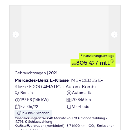
Finanzierungsanfrage
305 €
/ mtl.
ab
Gebrauchtwagen | 2021
Mercedes-Benz E-Klasse
MERCEDES E-
Klasse E 200 4MATIC T Autom. Kombi
Benzin
Automatik
197 PS (145 kW)
70.846 km
EZ
:
06/22
Voll-Leder
in 4 bis 8 Wochen
Finanzierungsdetails
:
48 Monate
6.778 € Sonderzahlung
17.793 € Schlusszahlung
Kraftstoffverbrauch (kombiniert)
:
8,7 l/100 km
CO₂-Emissionen