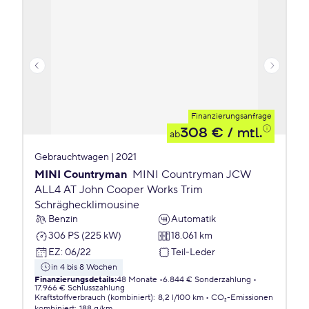
Finanzierungsanfrage
308 €
/ mtl.
ab
Gebrauchtwagen | 2021
MINI Countryman
MINI Countryman JCW
ALL4 AT John Cooper Works Trim
Schräghecklimousine
Benzin
Automatik
306 PS (225 kW)
18.061 km
EZ
:
06/22
Teil-Leder
in 4 bis 8 Wochen
Finanzierungsdetails
:
48 Monate
6.844 € Sonderzahlung
17.966 € Schlusszahlung
Kraftstoffverbrauch (kombiniert)
:
8,2 l/100 km
CO₂-Emissionen
kombiniert
:
188 g/km