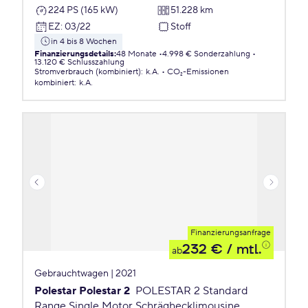
224 PS (165 kW)
51.228 km
EZ
:
03/22
Stoff
in 4 bis 8 Wochen
Finanzierungsdetails
:
48 Monate
4.998 € Sonderzahlung
13.120 € Schlusszahlung
Stromverbrauch (kombiniert)
:
k.A.
CO₂-Emissionen
kombiniert
:
k.A.
Finanzierungsanfrage
232 €
/ mtl.
ab
Gebrauchtwagen | 2021
Polestar Polestar 2
POLESTAR 2 Standard
Range Single Motor Schräghecklimousine