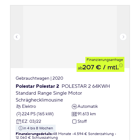
Finanzierungsanfrage
207 €
/ mtl.
ab
Gebrauchtwagen | 2020
Polestar Polestar 2
POLESTAR 2 64KWH
Standard Range Single Motor
Schräghecklimousine
Elektro
Automatik
224 PS (165 kW)
91.613 km
EZ
:
03/22
Stoff
in 4 bis 8 Wochen
Finanzierungsdetails
:
48 Monate
4.594 € Sonderzahlung
12.060 € Schlusszahlung