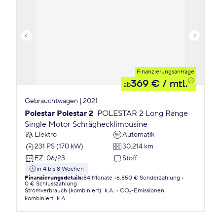
Finanzierungsanfrage
369 €
/ mtl.
ab
Gebrauchtwagen | 2021
Polestar Polestar 2
POLESTAR 2 Long Range
Single Motor Schräghecklimousine
Elektro
Automatik
231 PS (170 kW)
30.214 km
EZ
:
06/23
Stoff
in 4 bis 8 Wochen
Finanzierungsdetails
:
84 Monate
6.850 € Sonderzahlung
0 € Schlusszahlung
Stromverbrauch (kombiniert)
:
k.A.
CO₂-Emissionen
kombiniert
:
k.A.