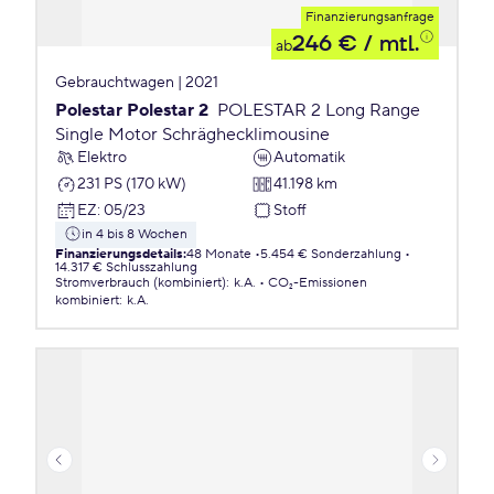
Finanzierungsanfrage
246 €
/ mtl.
ab
Gebrauchtwagen | 2021
Polestar Polestar 2
POLESTAR 2 Long Range
Single Motor Schräghecklimousine
Elektro
Automatik
231 PS (170 kW)
41.198 km
EZ
:
05/23
Stoff
in 4 bis 8 Wochen
Finanzierungsdetails
:
48 Monate
5.454 € Sonderzahlung
14.317 € Schlusszahlung
Stromverbrauch (kombiniert)
:
k.A.
CO₂-Emissionen
kombiniert
:
k.A.