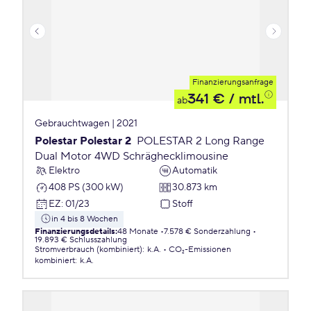
Finanzierungsanfrage
341 €
/ mtl.
ab
Gebrauchtwagen | 2021
Polestar Polestar 2
POLESTAR 2 Long Range
Dual Motor 4WD Schräghecklimousine
Elektro
Automatik
408 PS (300 kW)
30.873 km
EZ
:
01/23
Stoff
in 4 bis 8 Wochen
Finanzierungsdetails
:
48 Monate
7.578 € Sonderzahlung
19.893 € Schlusszahlung
Stromverbrauch (kombiniert)
:
k.A.
CO₂-Emissionen
kombiniert
:
k.A.