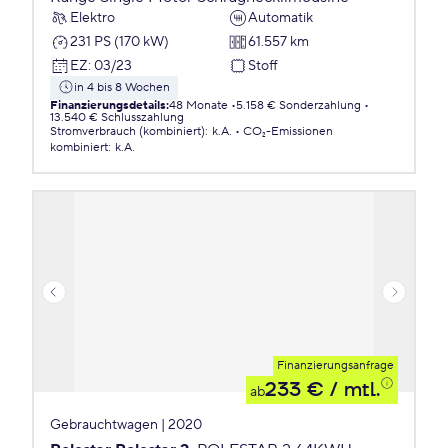
Elektro
Automatik
231 PS (170 kW)
61.557 km
EZ
:
03/23
Stoff
in 4 bis 8 Wochen
Finanzierungsdetails
:
48 Monate
5.158 € Sonderzahlung
13.540 € Schlusszahlung
Stromverbrauch (kombiniert)
:
k.A.
CO₂-Emissionen
kombiniert
:
k.A.
Finanzierungsanfrage
233 €
/ mtl.
ab
Gebrauchtwagen | 2020