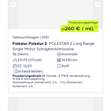
Finanzierungsanfrage
260 €
/ mtl.
ab
Gebrauchtwagen | 2021
Polestar Polestar 2
POLESTAR 2 Long Range
Single Motor Schräghecklimousine
Elektro
Automatik
231 PS (170 kW)
74.590 km
EZ
:
12/23
Stoff
in 4 bis 8 Wochen
Finanzierungsdetails
:
48 Monate
5.778 € Sonderzahlung
15.168 € Schlusszahlung
Stromverbrauch (kombiniert)
:
k.A.
CO₂-Emissionen
kombiniert
:
k.A.