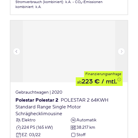
Stromverbrauch (kombiniert)
:
k.A.
CO₂-Emissionen
kombiniert
:
k.A.
Finanzierungsanfrage
223 €
/ mtl.
ab
Gebrauchtwagen | 2020
Polestar Polestar 2
POLESTAR 2 64KWH
Standard Range Single Motor
Schräghecklimousine
Elektro
Automatik
224 PS (165 kW)
38.217 km
EZ
:
03/22
Stoff