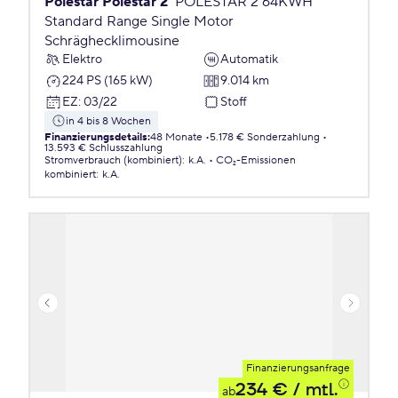
Polestar Polestar 2
POLESTAR 2 64KWH
Standard Range Single Motor
Schräghecklimousine
Elektro
Automatik
224 PS (165 kW)
9.014 km
EZ
:
03/22
Stoff
in 4 bis 8 Wochen
Finanzierungsdetails
:
48 Monate
5.178 € Sonderzahlung
13.593 € Schlusszahlung
Stromverbrauch (kombiniert)
:
k.A.
CO₂-Emissionen
kombiniert
:
k.A.
Finanzierungsanfrage
234 €
/ mtl.
ab