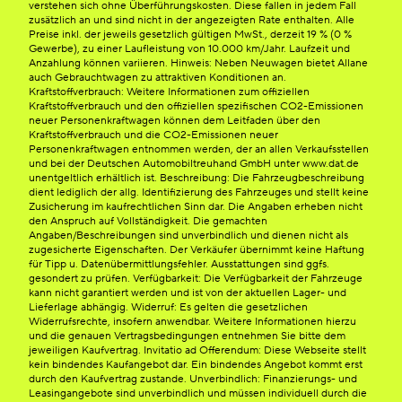
verstehen sich ohne Überführungskosten. Diese fallen in jedem Fall
zusätzlich an und sind nicht in der angezeigten Rate enthalten. Alle
Preise inkl. der jeweils gesetzlich gültigen MwSt., derzeit 19 % (0 %
Gewerbe), zu einer Laufleistung von 10.000 km/Jahr. Laufzeit und
Anzahlung können variieren. Hinweis: Neben Neuwagen bietet Allane
auch Gebrauchtwagen zu attraktiven Konditionen an.
Kraftstoffverbrauch: Weitere Informationen zum offiziellen
Kraftstoffverbrauch und den offiziellen spezifischen CO2-Emissionen
neuer Personenkraftwagen können dem Leitfaden über den
Kraftstoffverbrauch und die CO2-Emissionen neuer
Personenkraftwagen entnommen werden, der an allen Verkaufsstellen
und bei der Deutschen Automobiltreuhand GmbH unter www.dat.de
unentgeltlich erhältlich ist. Beschreibung: Die Fahrzeugbeschreibung
dient lediglich der allg. Identifizierung des Fahrzeuges und stellt keine
Zusicherung im kaufrechtlichen Sinn dar. Die Angaben erheben nicht
den Anspruch auf Vollständigkeit. Die gemachten
Angaben/Beschreibungen sind unverbindlich und dienen nicht als
zugesicherte Eigenschaften. Der Verkäufer übernimmt keine Haftung
für Tipp u. Datenübermittlungsfehler. Ausstattungen sind ggfs.
gesondert zu prüfen. Verfügbarkeit: Die Verfügbarkeit der Fahrzeuge
kann nicht garantiert werden und ist von der aktuellen Lager- und
Lieferlage abhängig. Widerruf: Es gelten die gesetzlichen
Widerrufsrechte, insofern anwendbar. Weitere Informationen hierzu
und die genauen Vertragsbedingungen entnehmen Sie bitte dem
jeweiligen Kaufvertrag. Invitatio ad Offerendum: Diese Webseite stellt
kein bindendes Kaufangebot dar. Ein bindendes Angebot kommt erst
durch den Kaufvertrag zustande. Unverbindlich: Finanzierungs- und
Leasingangebote sind unverbindlich und müssen individuell durch die