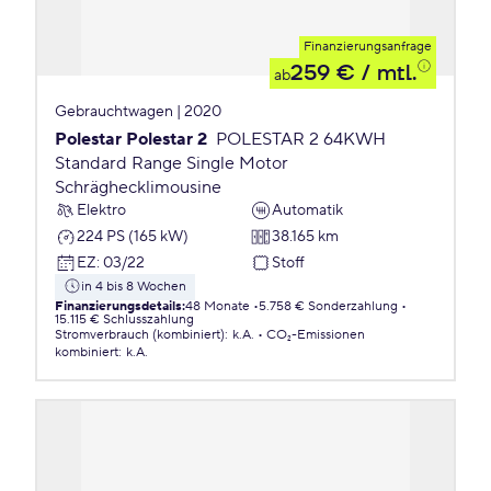
Finanzierungsanfrage
259 €
/ mtl.
ab
Gebrauchtwagen | 2020
Polestar Polestar 2
POLESTAR 2 64KWH
Standard Range Single Motor
Schräghecklimousine
Elektro
Automatik
224 PS (165 kW)
38.165 km
EZ
:
03/22
Stoff
in 4 bis 8 Wochen
Finanzierungsdetails
:
48 Monate
5.758 € Sonderzahlung
15.115 € Schlusszahlung
Stromverbrauch (kombiniert)
:
k.A.
CO₂-Emissionen
kombiniert
:
k.A.