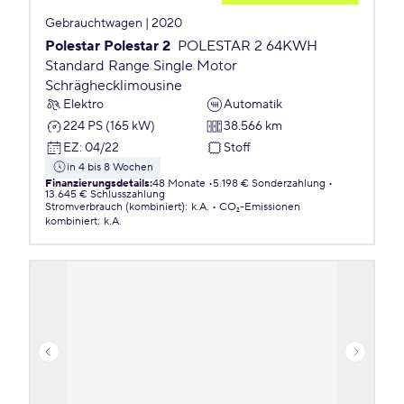
Gebrauchtwagen | 2020
Polestar Polestar 2
POLESTAR 2 64KWH
Standard Range Single Motor
Schräghecklimousine
Elektro
Automatik
224 PS (165 kW)
38.566 km
EZ
:
04/22
Stoff
in 4 bis 8 Wochen
Finanzierungsdetails
:
48 Monate
5.198 € Sonderzahlung
13.645 € Schlusszahlung
Stromverbrauch (kombiniert)
:
k.A.
CO₂-Emissionen
kombiniert
:
k.A.