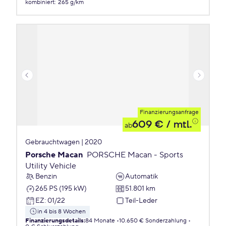
kombiniert
:
265 g/km
Finanzierungsanfrage
609 €
/ mtl.
ab
Gebrauchtwagen | 2020
Porsche Macan
PORSCHE Macan - Sports
Utility Vehicle
Benzin
Automatik
265 PS (195 kW)
51.801 km
EZ
:
01/22
Teil-Leder
in 4 bis 8 Wochen
Finanzierungsdetails
:
84 Monate
10.650 € Sonderzahlung