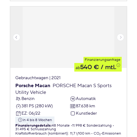
Finanzierungsanfrage
540 €
/ mtl.
ab
Gebrauchtwagen | 2021
Porsche Macan
PORSCHE Macan S Sports
Utility Vehicle
Benzin
Automatik
381 PS (280 kW)
87.638 km
EZ
:
06/22
Kunstleder
in 4 bis 8 Wochen
Finanzierungsdetails
:
48 Monate
11.998 € Sonderzahlung
31.495 € Schlusszahlung
Kraftstoffverbrauch (kombiniert)
:
11,7 l/100 km
CO₂-Emissionen