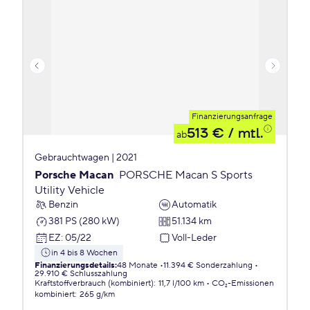
Finanzierungsanfrage
513 €
/ mtl.
ab
Gebrauchtwagen | 2021
Porsche Macan
PORSCHE Macan S Sports
Utility Vehicle
Benzin
Automatik
381 PS (280 kW)
51.134 km
EZ
:
05/22
Voll-Leder
in 4 bis 8 Wochen
Finanzierungsdetails
:
48 Monate
11.394 € Sonderzahlung
29.910 € Schlusszahlung
Kraftstoffverbrauch (kombiniert)
:
11,7 l/100 km
CO₂-Emissionen
kombiniert
:
265 g/km