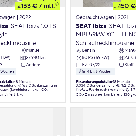
133 €
/ mtl.
150 €
ab
ab
twagen | 2022
Gebrauchtwagen | 2021
iza
SEAT Ibiza 1.0 TSI
SEAT Ibiza
SEAT Ibiza
yle
MPI 59kW XCELLEN
ecklimousine
Schräghecklimousine
Manuell
Benzin
Manue
81 kW)
27.940 km
80 PS (59 kW)
23.73
23
Andere
EZ
:
07/22
Stoff
 8 Wochen
in 4 bis 8 Wochen
sdetails
:
48 Monate
Finanzierungsdetails
:
48 Monate
erzahlung
7.765 € Schlusszahlung
3.334 € Sonderzahlung
8.752 € Sc
brauch (kombiniert)
:
k.A.
CO₂-
Kraftstoffverbrauch (kombiniert)
:
5,7
ombiniert
:
k.A.
CO₂-Emissionen
kombiniert
:
130 g/