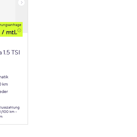
rungsanfrage
/ mtl.
 1.5 TSI
atik
0 km
Leder
hlusszahlung
 l/100 km
km