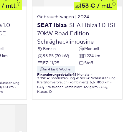
/ mtl.
153 €
/ mtl.
ab
Gebrauchtwagen | 2024
 1.0
SEAT Ibiza
SEAT Ibiza 1.0 TSI
CE
70kW Road Edition
Schräghecklimousine
ll
Benzin
Manuell
8 km
95 PS (70 kW)
1.224 km
EZ
:
11/25
Stoff
in 4 bis 8 Wochen
Finanzierungsdetails
:
48 Monate
3.398 € Sonderzahlung
8.920 € Schlusszahlung
Kraftstoffverbrauch (kombiniert)
:
5,6 l/100 km
hlusszahlung
 l/100 km
CO₂-Emissionen
kombiniert
:
127 g/km
CO₂-
km
Klasse
:
D