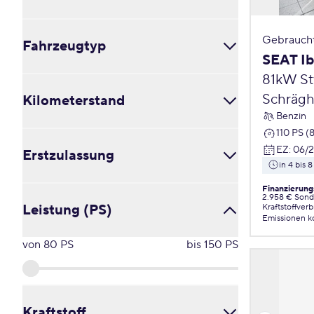
Alle
Gebrauch
Fahrzeugtyp
in 4 bis 8 Wochen
SEAT Ib
in 3 bis 5 Monaten
ab 6 Monaten
81kW St
Cabrio / Roadster (0)
Schrägh
Kilometerstand
Coupé (0)
Kleinbus / Van (0)
Benzin
Kombi (0)
110 PS (
von
1224
km
bis
61866
km
Limousine (5)
EZ
:
06/
Erstzulassung
Pick-Up (0)
in 4 bis
Schräghecklimousine (2)
von
2022
bis
2025
Finanzierung
2.958 € Sond
Sonstige (1)
Leistung (PS)
Kraftstoffver
SUV / Crossover / Geländewagen (0)
Emissionen
k
Transporter (0)
von
80
PS
bis
150
PS
Verglaster Kastenwagen (0)
Kraftstoff