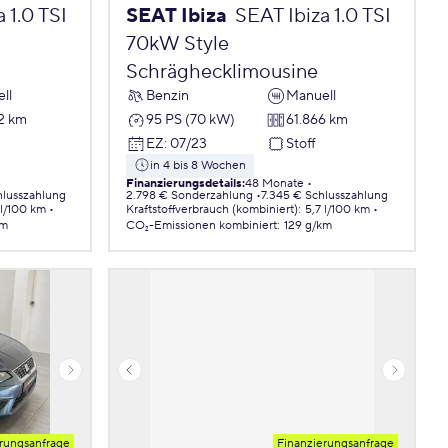
 1.0 TSI
SEAT Ibiza
SEAT Ibiza 1.0 TSI
70kW Style
Schräghecklimousine
ll
Benzin
Manuell
2 km
95 PS (70 kW)
61.866 km
EZ
:
07/23
Stoff
in 4 bis 8 Wochen
Finanzierungsdetails
:
48 Monate
hlusszahlung
2.798 € Sonderzahlung
7.345 € Schlusszahlung
 l/100 km
Kraftstoffverbrauch (kombiniert)
:
5,7 l/100 km
km
CO₂-Emissionen
kombiniert
:
129 g/km
rungsanfrage
Finanzierungsanfrage