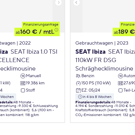
Finanzierungsanfrage
Finanzie
160 €
/ mtl.
189 €
ab
ab
twagen | 2022
Gebrauchtwagen | 2023
iza
SEAT Ibiza 1.0 TSI
SEAT Ibiza
SEAT Ibiza
CELLENCE
110kW FR DSG
ecklimousine
Schräghecklimousine
Manuell
Benzin
Autom
81 kW)
19.386 km
150 PS (110 kW)
27.69
24
Stoff
EZ
:
05/24
Teil-
 8 Wochen
in 4 bis 8 Wochen
sdetails
:
48 Monate
Finanzierungsdetails
:
48 Monate
erzahlung
9.330 € Schlusszahlung
4.194 € Sonderzahlung
11.010 € Sc
brauch (kombiniert)
:
5,6 l/100 km
Kraftstoffverbrauch (kombiniert)
:
5,8
nen
kombiniert
:
118 g/km
CO₂-Emissionen
kombiniert
:
132 g/