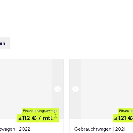
zen
Finanzierungsanfrage
Finanzie
112 €
/ mtl.
121 €
ab
ab
twagen | 2022
Gebrauchtwagen | 2021