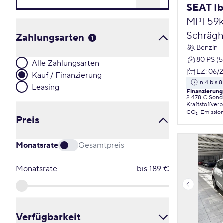
SEAT Ib
MPI 59
Schrägh
Zahlungsarten
1
Benzin
80 PS (
Alle Zahlungsarten
EZ
:
06/
Kauf / Finanzierung
in 4 bis
Leasing
Finanzierung
2.478 € Sond
Kraftstoffver
CO₂-Emissio
Preis
Monatsrate
Gesamtpreis
Monatsrate
bis
189
€
Verfügbarkeit