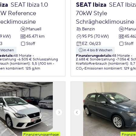
iza
SEAT Ibiza 1.0
SEAT Ibiza
SEAT Ibiza
kW Reference
70kW Style
ecklimousine
Schräghecklimousine
Manuell
Benzin
Manue
59 kW)
45.471 km
95 PS (70 kW)
45.46
23
Stoff
EZ
:
06/23
Stoff
 8 Wochen
in 4 bis 8 Wochen
sdetails
:
48 Monate
Finanzierungsdetails
:
48 Monate
erzahlung
6.505 € Schlusszahlung
2.688 € Sonderzahlung
7.056 € Sc
brauch (kombiniert)
:
5,5 l/100 km
Kraftstoffverbrauch (kombiniert)
:
5,7
nen
kombiniert
:
125 g/km
CO₂-Emissionen
kombiniert
:
129 g/
Finanzierungsanfrage
Finanzie