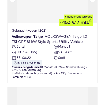
Finanzierungsanfrage
153 €
/ mtl.
ab
Gebrauchtwagen | 2021
Volkswagen Taigo
VOLKSWAGEN Taigo 1.0
TSI OPF 81 kW Style Sports Utility Vehicle
Benzin
Manuell
110 PS (81 kW)
53.154 km
EZ
:
06/22
Stoff
in 4 bis 8 Wochen
Finanzierungsdetails
:
48 Monate
3.394 € Sonderzahlung
8.910 € Schlusszahlung
Kraftstoffverbrauch (kombiniert)
:
k.A.
CO₂-Emissionen
kombiniert
:
k.A.