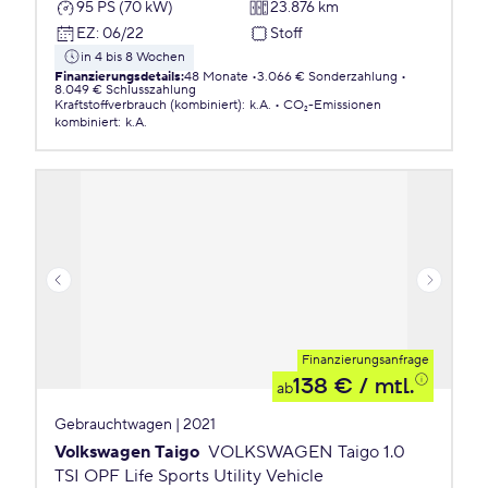
95 PS (70 kW)
23.876 km
EZ
:
06/22
Stoff
in 4 bis 8 Wochen
Finanzierungsdetails
:
48 Monate
3.066 € Sonderzahlung
8.049 € Schlusszahlung
Kraftstoffverbrauch (kombiniert)
:
k.A.
CO₂-Emissionen
kombiniert
:
k.A.
Finanzierungsanfrage
138 €
/ mtl.
ab
Gebrauchtwagen | 2021
Volkswagen Taigo
VOLKSWAGEN Taigo 1.0
TSI OPF Life Sports Utility Vehicle