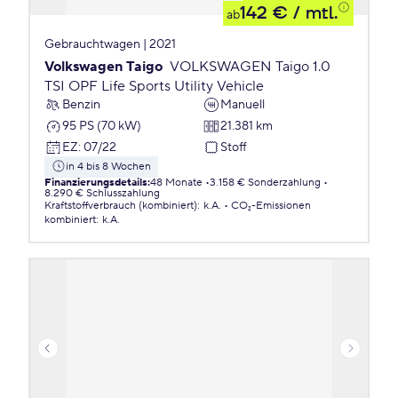
142 €
/ mtl.
ab
Gebrauchtwagen | 2021
Volkswagen Taigo
VOLKSWAGEN Taigo 1.0
TSI OPF Life Sports Utility Vehicle
Benzin
Manuell
95 PS (70 kW)
21.381 km
EZ
:
07/22
Stoff
in 4 bis 8 Wochen
Finanzierungsdetails
:
48 Monate
3.158 € Sonderzahlung
8.290 € Schlusszahlung
Kraftstoffverbrauch (kombiniert)
:
k.A.
CO₂-Emissionen
kombiniert
:
k.A.