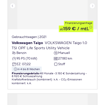
Finanzierungsanfrage
159 €
/ mtl.
ab
Gebrauchtwagen | 2021
Volkswagen Taigo
VOLKSWAGEN Taigo 1.0
TSI OPF Life Sports Utility Vehicle
Benzin
Manuell
95 PS (70 kW)
27.180 km
EZ
:
07/22
Stoff
in 4 bis 8 Wochen
Finanzierungsdetails
:
48 Monate
3.150 € Sonderzahlung
8.920 € Schlusszahlung
Kraftstoffverbrauch (kombiniert)
:
k.A.
CO₂-Emissionen
kombiniert
:
k.A.