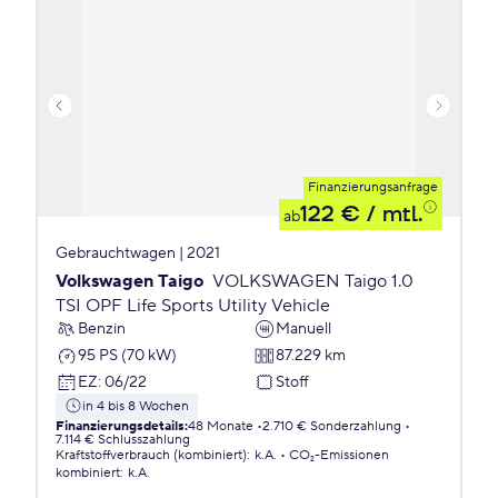
Finanzierungsanfrage
122 €
/ mtl.
ab
Gebrauchtwagen | 2021
Volkswagen Taigo
VOLKSWAGEN Taigo 1.0
TSI OPF Life Sports Utility Vehicle
Benzin
Manuell
95 PS (70 kW)
87.229 km
EZ
:
06/22
Stoff
in 4 bis 8 Wochen
Finanzierungsdetails
:
48 Monate
2.710 € Sonderzahlung
7.114 € Schlusszahlung
Kraftstoffverbrauch (kombiniert)
:
k.A.
CO₂-Emissionen
kombiniert
:
k.A.