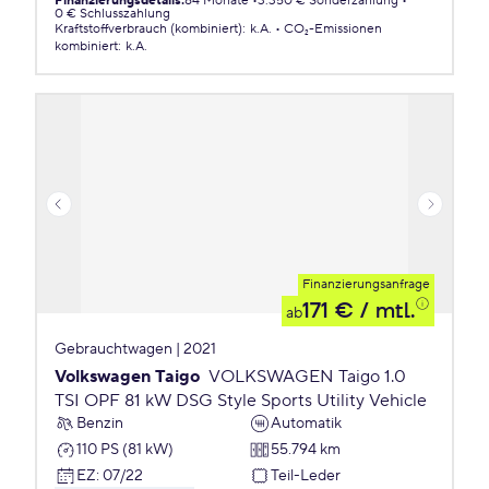
Finanzierungsdetails
:
84 Monate
3.350 € Sonderzahlung
0 € Schlusszahlung
Kraftstoffverbrauch (kombiniert)
:
k.A.
CO₂-Emissionen
kombiniert
:
k.A.
Finanzierungsanfrage
171 €
/ mtl.
ab
Gebrauchtwagen | 2021
Volkswagen Taigo
VOLKSWAGEN Taigo 1.0
TSI OPF 81 kW DSG Style Sports Utility Vehicle
Benzin
Automatik
110 PS (81 kW)
55.794 km
EZ
:
07/22
Teil-Leder