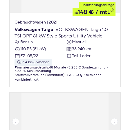
Finanzierungsanfrage
148 €
/ mtl.
ab
Gebrauchtwagen | 2021
Volkswagen Taigo
VOLKSWAGEN Taigo 1.0
TSI OPF 81 kW Style Sports Utility Vehicle
Benzin
Manuell
110 PS (81 kW)
36.940 km
EZ
:
05/22
Teil-Leder
in 4 bis 8 Wochen
Finanzierungsdetails
:
48 Monate
3.288 € Sonderzahlung
8.631 € Schlusszahlung
Kraftstoffverbrauch (kombiniert)
:
k.A.
CO₂-Emissionen
kombiniert
:
k.A.