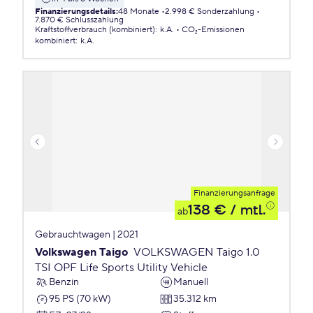
Finanzierungsdetails
:
48 Monate
2.998 € Sonderzahlung
7.870 € Schlusszahlung
Kraftstoffverbrauch (kombiniert)
:
k.A.
CO₂-Emissionen
kombiniert
:
k.A.
Finanzierungsanfrage
138 €
/ mtl.
ab
Gebrauchtwagen | 2021
Volkswagen Taigo
VOLKSWAGEN Taigo 1.0
TSI OPF Life Sports Utility Vehicle
Benzin
Manuell
95 PS (70 kW)
35.312 km