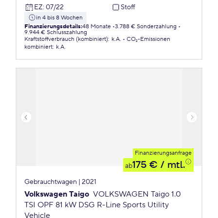
EZ
:
07/22
Stoff
in 4 bis 8 Wochen
Finanzierungsdetails
:
48 Monate
3.788 € Sonderzahlung
9.944 € Schlusszahlung
Kraftstoffverbrauch (kombiniert)
:
k.A.
CO₂-Emissionen
kombiniert
:
k.A.
Finanzierungsanfrage
175 €
/ mtl.
ab
Gebrauchtwagen | 2021
Volkswagen Taigo
VOLKSWAGEN Taigo 1.0
TSI OPF 81 kW DSG R-Line Sports Utility
Vehicle