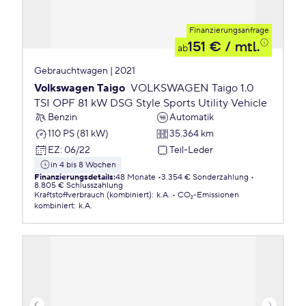
Finanzierungsanfrage
151 €
/ mtl.
ab
Gebrauchtwagen | 2021
Volkswagen Taigo
VOLKSWAGEN Taigo 1.0
TSI OPF 81 kW DSG Style Sports Utility Vehicle
Benzin
Automatik
110 PS (81 kW)
35.364 km
EZ
:
06/22
Teil-Leder
in 4 bis 8 Wochen
Finanzierungsdetails
:
48 Monate
3.354 € Sonderzahlung
8.805 € Schlusszahlung
Kraftstoffverbrauch (kombiniert)
:
k.A.
CO₂-Emissionen
kombiniert
:
k.A.