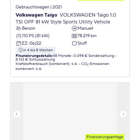
Gebrauchtwagen | 2021
Volkswagen Taigo
VOLKSWAGEN Taigo 1.0
TSI OPF 81 kW Style Sports Utility Vehicle
Benzin
Manuell
110 PS (81 kW)
78.219 km
EZ
:
06/22
Stoff
in 4 bis 8 Wochen
Finanzierungsdetails
:
48 Monate
3.098 € Sonderzahlung
8.133 € Schlusszahlung
Kraftstoffverbrauch (kombiniert)
:
k.A.
CO₂-Emissionen
kombiniert
:
k.A.
Finanzierungsanfrage