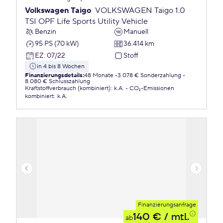
Volkswagen Taigo
VOLKSWAGEN Taigo 1.0
TSI OPF Life Sports Utility Vehicle
Benzin
Manuell
95 PS (70 kW)
36.414 km
EZ
:
07/22
Stoff
in 4 bis 8 Wochen
Finanzierungsdetails
:
48 Monate
3.078 € Sonderzahlung
8.080 € Schlusszahlung
Kraftstoffverbrauch (kombiniert)
:
k.A.
CO₂-Emissionen
kombiniert
:
k.A.
Finanzierungsanfrage
140 €
/ mtl.
ab