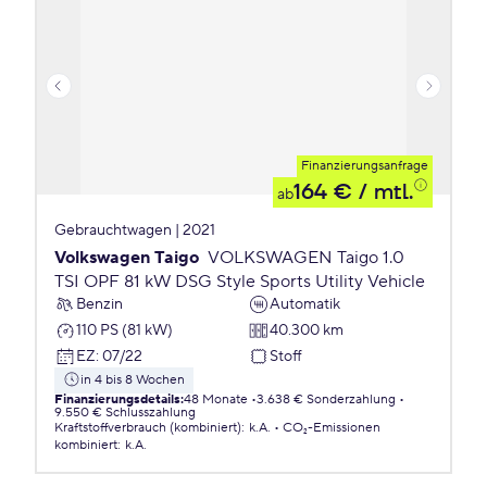
Finanzierungsanfrage
164 €
/ mtl.
ab
Gebrauchtwagen | 2021
Volkswagen Taigo
VOLKSWAGEN Taigo 1.0
TSI OPF 81 kW DSG Style Sports Utility Vehicle
Benzin
Automatik
110 PS (81 kW)
40.300 km
EZ
:
07/22
Stoff
in 4 bis 8 Wochen
Finanzierungsdetails
:
48 Monate
3.638 € Sonderzahlung
9.550 € Schlusszahlung
Kraftstoffverbrauch (kombiniert)
:
k.A.
CO₂-Emissionen
kombiniert
:
k.A.