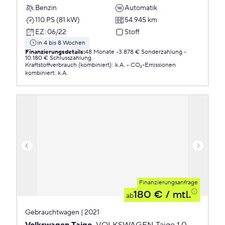
Benzin
Automatik
110 PS (81 kW)
54.945 km
EZ
:
06/22
Stoff
in 4 bis 8 Wochen
Finanzierungsdetails
:
48 Monate
3.878 € Sonderzahlung
10.180 € Schlusszahlung
Kraftstoffverbrauch (kombiniert)
:
k.A.
CO₂-Emissionen
kombiniert
:
k.A.
Finanzierungsanfrage
180 €
/ mtl.
ab
Gebrauchtwagen | 2021