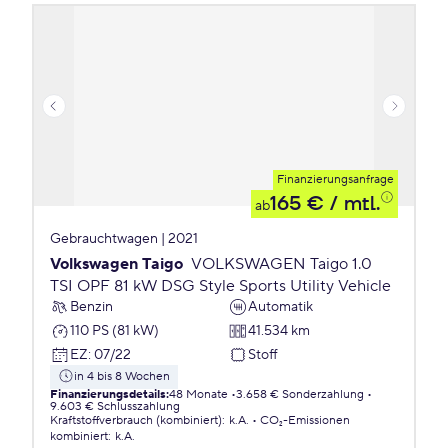
Finanzierungsanfrage
165 €
/ mtl.
ab
Gebrauchtwagen | 2021
Volkswagen Taigo
VOLKSWAGEN Taigo 1.0
TSI OPF 81 kW DSG Style Sports Utility Vehicle
Benzin
Automatik
110 PS (81 kW)
41.534 km
EZ
:
07/22
Stoff
in 4 bis 8 Wochen
Finanzierungsdetails
:
48 Monate
3.658 € Sonderzahlung
9.603 € Schlusszahlung
Kraftstoffverbrauch (kombiniert)
:
k.A.
CO₂-Emissionen
kombiniert
:
k.A.