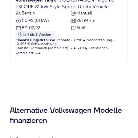
Volkswagen Taigo
VOLKSWAGEN Taigo 1.0
TSI OPF 81 kW Style Sports Utility Vehicle
Benzin
Manuell
110 PS (81 kW)
25.194 km
EZ
:
07/22
Stoff
in 4 bis 8 Wochen
Finanzierungsdetails
:
48 Monate
3.998 € Sonderzahlung
10.495 € Schlusszahlung
Kraftstoffverbrauch (kombiniert)
:
k.A.
CO₂-Emissionen
kombiniert
:
k.A.
Alternative Volkswagen Modelle
finanzieren