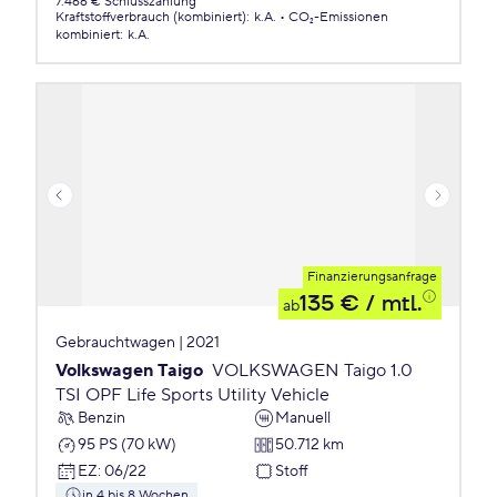
7.466 € Schlusszahlung
Kraftstoffverbrauch (kombiniert)
:
k.A.
CO₂-Emissionen
kombiniert
:
k.A.
Finanzierungsanfrage
135 €
/ mtl.
ab
Gebrauchtwagen | 2021
Volkswagen Taigo
VOLKSWAGEN Taigo 1.0
TSI OPF Life Sports Utility Vehicle
Benzin
Manuell
95 PS (70 kW)
50.712 km
EZ
:
06/22
Stoff
in 4 bis 8 Wochen