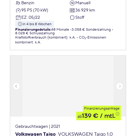
Benzin
Manuell
95 PS (70 kW)
36.929 km
EZ
:
05/22
Stoff
in 4 bis 8 Wochen
Finanzierungsdetails
:
48 Monate
3.058 € Sonderzahlung
8.028 € Schlusszahlung
Kraftstoffverbrauch (kombiniert)
:
k.A.
CO₂-Emissionen
kombiniert
:
k.A.
Finanzierungsanfrage
139 €
/ mtl.
ab
Gebrauchtwagen | 2021
Volkswagen Taigo
VOLKSWAGEN Taigo 1.0