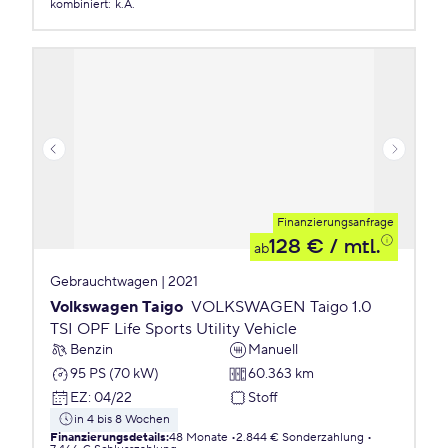
kombiniert
:
k.A.
Finanzierungsanfrage
128 €
/ mtl.
ab
Gebrauchtwagen | 2021
Volkswagen Taigo
VOLKSWAGEN Taigo 1.0
TSI OPF Life Sports Utility Vehicle
Benzin
Manuell
95 PS (70 kW)
60.363 km
EZ
:
04/22
Stoff
in 4 bis 8 Wochen
Finanzierungsdetails
:
48 Monate
2.844 € Sonderzahlung