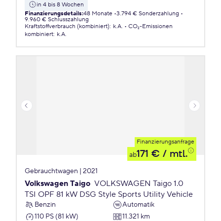
in 4 bis 8 Wochen
Finanzierungsdetails
:
48 Monate
3.794 € Sonderzahlung
9.960 € Schlusszahlung
Kraftstoffverbrauch (kombiniert)
:
k.A.
CO₂-Emissionen
kombiniert
:
k.A.
Finanzierungsanfrage
171 €
/ mtl.
ab
Gebrauchtwagen | 2021
Volkswagen Taigo
VOLKSWAGEN Taigo 1.0
TSI OPF 81 kW DSG Style Sports Utility Vehicle
Benzin
Automatik
110 PS (81 kW)
11.321 km