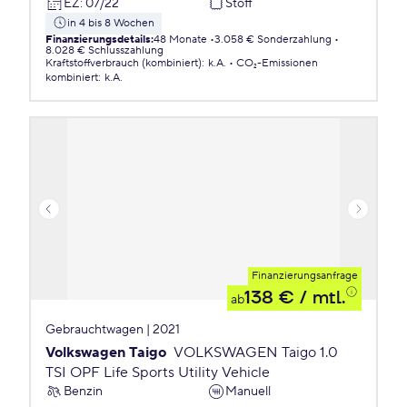
EZ
:
07/22
Stoff
in 4 bis 8 Wochen
Finanzierungsdetails
:
48 Monate
3.058 € Sonderzahlung
8.028 € Schlusszahlung
Kraftstoffverbrauch (kombiniert)
:
k.A.
CO₂-Emissionen
kombiniert
:
k.A.
Finanzierungsanfrage
138 €
/ mtl.
ab
Gebrauchtwagen | 2021
Volkswagen Taigo
VOLKSWAGEN Taigo 1.0
TSI OPF Life Sports Utility Vehicle
Benzin
Manuell