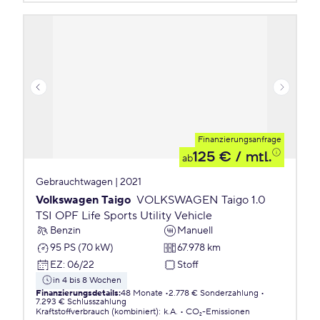
Finanzierungsanfrage
125 €
/ mtl.
ab
Gebrauchtwagen | 2021
Volkswagen Taigo
VOLKSWAGEN Taigo 1.0
TSI OPF Life Sports Utility Vehicle
Benzin
Manuell
95 PS (70 kW)
67.978 km
EZ
:
06/22
Stoff
in 4 bis 8 Wochen
Finanzierungsdetails
:
48 Monate
2.778 € Sonderzahlung
7.293 € Schlusszahlung
Kraftstoffverbrauch (kombiniert)
:
k.A.
CO₂-Emissionen