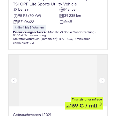
TSI OPF Life Sports Utility Vehicle
Benzin
Manuell
95 PS (70 kW)
39.235 km
EZ
:
06/22
Stoff
in 4 bis 8 Wochen
Finanzierungsdetails
:
48 Monate
3.088 € Sonderzahlung
8.106 € Schlusszahlung
Kraftstoffverbrauch (kombiniert)
:
k.A.
CO₂-Emissionen
kombiniert
:
k.A.
Finanzierungsanfrage
139 €
/ mtl.
ab
Gebrauchtwagen | 2021