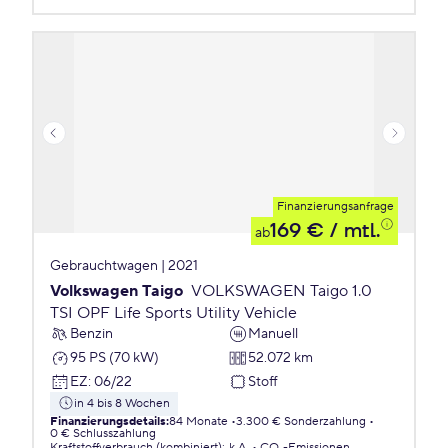
Finanzierungsanfrage
169 €
/ mtl.
ab
Gebrauchtwagen | 2021
Volkswagen Taigo
VOLKSWAGEN Taigo 1.0
TSI OPF Life Sports Utility Vehicle
Benzin
Manuell
95 PS (70 kW)
52.072 km
EZ
:
06/22
Stoff
in 4 bis 8 Wochen
Finanzierungsdetails
:
84 Monate
3.300 € Sonderzahlung
0 € Schlusszahlung
Kraftstoffverbrauch (kombiniert)
:
k.A.
CO₂-Emissionen