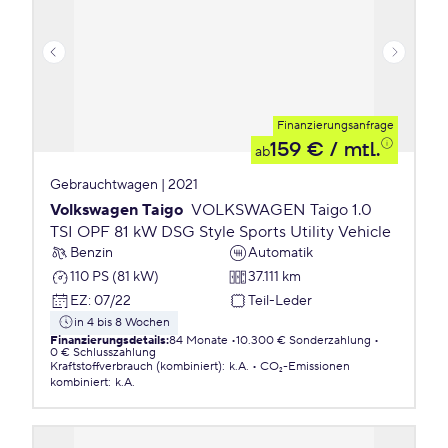
Finanzierungsanfrage
159 €
/ mtl.
ab
Gebrauchtwagen | 2021
Volkswagen Taigo
VOLKSWAGEN Taigo 1.0
TSI OPF 81 kW DSG Style Sports Utility Vehicle
Benzin
Automatik
110 PS (81 kW)
37.111 km
EZ
:
07/22
Teil-Leder
in 4 bis 8 Wochen
Finanzierungsdetails
:
84 Monate
10.300 € Sonderzahlung
0 € Schlusszahlung
Kraftstoffverbrauch (kombiniert)
:
k.A.
CO₂-Emissionen
kombiniert
:
k.A.