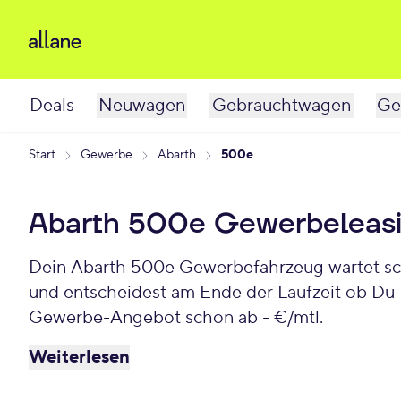
Deals
Neuwagen
Gebrauchtwagen
Ge
Start
Gewerbe
Abarth
500e
Abarth 500e Gewerbeleas
Dein Abarth 500e Gewerbefahrzeug wartet schon auf Dich. Bei Allane least Du Deinen Gewerbe-Abarth 500e für einen individuellen Zeitraum
und entscheidest am Ende der Laufzeit ob Du 
Gewerbe-Angebot schon ab - €/mtl.
Weiterlesen