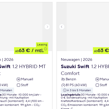
Leasing
63 €
/ mtl.
63 €
ab
ab
 | 2026
Neuwagen | 2026
Swift
1.2 HYBRID MT
Suzuki Swift
1.2 HY
t
Comfort
Manuell
Benzin
Manue
0 kW)
Stoff
81 PS (60 kW)
Stoff
5 Monaten
in 3 bis 5 Monaten
ls
:
30 Monate
10.000 km/Jahr
Leasingdetails
:
30 Monate
10.000 
ahlung
mit Kaufoption
0 € Sonderzahlung
mit Kaufoption
brauch (kombiniert)
:
4,4 l/100 km
Kraftstoffverbrauch (kombiniert)
:
4,4
nen
kombiniert
:
99 g/km
CO₂-
CO₂-Emissionen
kombiniert
:
99 g/k
Klasse
:
C