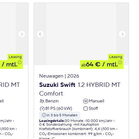
Leasing
Leasing
/ mtl.
64 €
/ mtl.
ab
Neuwagen | 2026
BRID MT
Suzuki Swift
1.2 HYBRID MT
Comfort
ll
Benzin
Manuell
81 PS (60 kW)
Stoff
in 3 bis 5 Monaten
km/Jahr
Leasingdetails
:
30 Monate
10.000 km/Jahr
0 € Sonderzahlung
mit Kaufoption
 l/100 km
Kraftstoffverbrauch (kombiniert)
:
4,4 l/100 km
m
CO₂-
CO₂-Emissionen
kombiniert
:
99 g/km
CO₂-
Klasse
:
C