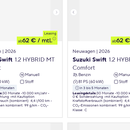
Leasing
62 €
/ mtl.
62 €
ab
ab
 | 2026
Neuwagen | 2026
Swift
1.2 HYBRID MT
Suzuki Swift
1.2 HY
t
Comfort
Manuell
Benzin
Manue
0 kW)
Stoff
81 PS (60 kW)
Stoff
5 Monaten
in 3 bis 5 Monaten
ls
:
30 Monate
10.000 km/Jahr
Leasingdetails
:
30 Monate
10.000 
ahlung
mit Kaufoption
0 € Sonderzahlung
mit Kaufoption
brauch (kombiniert)
:
4,4 l/100 km
Kraftstoffverbrauch (kombiniert)
:
4,4
nen
kombiniert
:
99 g/km
CO₂-
CO₂-Emissionen
kombiniert
:
99 g/k
Klasse
:
C