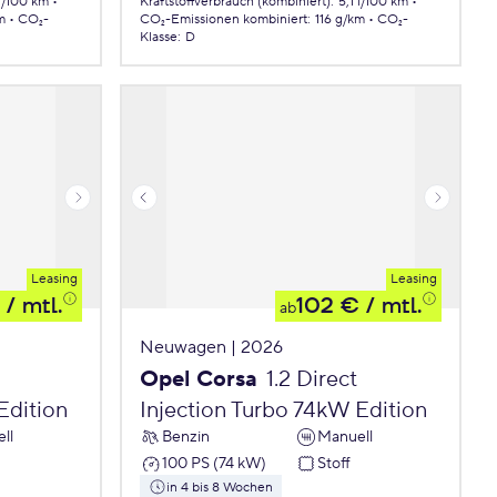
 l/100 km
Kraftstoffverbrauch (kombiniert)
:
5,1 l/100 km
m
CO₂-
CO₂-Emissionen
kombiniert
:
116 g/km
CO₂-
Klasse
:
D
Leasing
Leasing
/ mtl.
102 €
/ mtl.
ab
Neuwagen | 2026
Opel Corsa
1.2 Direct
Edition
Injection Turbo 74kW Edition
ll
Benzin
Manuell
100 PS (74 kW)
Stoff
in 4 bis 8 Wochen