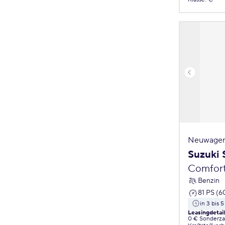
Neuwagen
Suzuki 
Comfor
Benzin
81 PS (6
in 3 bis 
Leasingdetai
0 € Sonderz