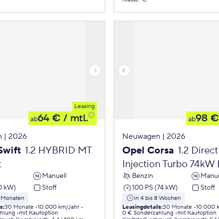
Leasing
64 €
/ mtl.
98 €
ab
ab
 | 2026
Neuwagen | 2026
Swift
1.2 HYBRID MT
Opel Corsa
1.2 Direct
t
Injection Turbo 74kW 
Manuell
Benzin
Manue
0 kW)
Stoff
100 PS (74 kW)
Stoff
5 Monaten
in 4 bis 8 Wochen
ls
:
30 Monate
10.000 km/Jahr
Leasingdetails
:
30 Monate
10.000 
ahlung
mit Kaufoption
0 € Sonderzahlung
mit Kaufoption