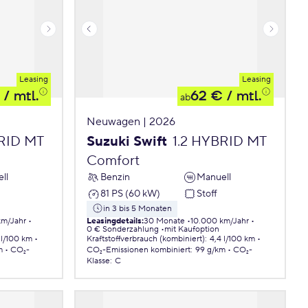
Leasing
Leasing
/ mtl.
62 €
/ mtl.
ab
Neuwagen | 2026
BRID MT
Suzuki Swift
1.2 HYBRID MT
Comfort
ll
Benzin
Manuell
81 PS (60 kW)
Stoff
in 3 bis 5 Monaten
km/Jahr
Leasingdetails
:
30 Monate
10.000 km/Jahr
0 € Sonderzahlung
mit Kaufoption
 l/100 km
Kraftstoffverbrauch (kombiniert)
:
4,4 l/100 km
m
CO₂-
CO₂-Emissionen
kombiniert
:
99 g/km
CO₂-
Klasse
:
C