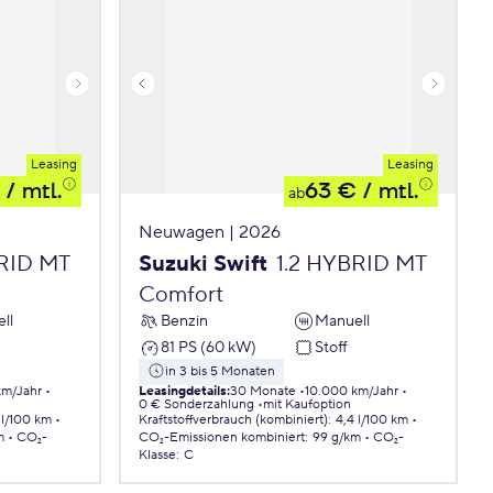
Leasing
Leasing
/ mtl.
63 €
/ mtl.
ab
Neuwagen | 2026
BRID MT
Suzuki Swift
1.2 HYBRID MT
Comfort
ll
Benzin
Manuell
81 PS (60 kW)
Stoff
in 3 bis 5 Monaten
km/Jahr
Leasingdetails
:
30 Monate
10.000 km/Jahr
0 € Sonderzahlung
mit Kaufoption
 l/100 km
Kraftstoffverbrauch (kombiniert)
:
4,4 l/100 km
m
CO₂-
CO₂-Emissionen
kombiniert
:
99 g/km
CO₂-
Klasse
:
C