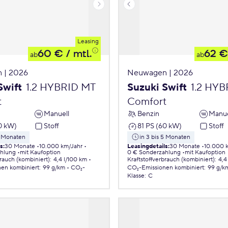
Leasing
60 €
/ mtl.
62 €
ab
ab
 | 2026
Neuwagen | 2026
Swift
1.2 HYBRID MT
Suzuki Swift
1.2 HY
t
Comfort
Manuell
Benzin
Manue
0 kW)
Stoff
81 PS (60 kW)
Stoff
5 Monaten
in 3 bis 5 Monaten
ls
:
30 Monate
10.000 km/Jahr
Leasingdetails
:
30 Monate
10.000 
ahlung
mit Kaufoption
0 € Sonderzahlung
mit Kaufoption
brauch (kombiniert)
:
4,4 l/100 km
Kraftstoffverbrauch (kombiniert)
:
4,4
nen
kombiniert
:
99 g/km
CO₂-
CO₂-Emissionen
kombiniert
:
99 g/k
Klasse
:
C