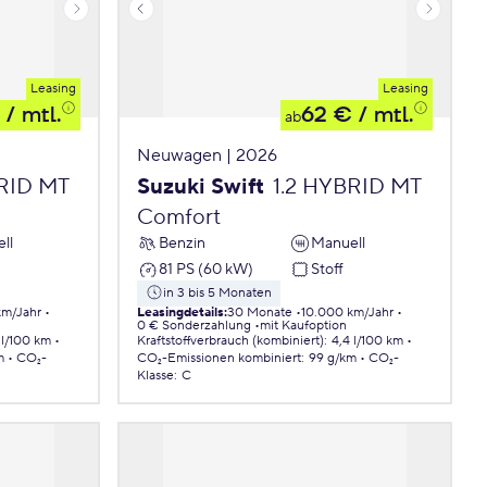
Leasing
Leasing
/ mtl.
62 €
/ mtl.
ab
Neuwagen | 2026
BRID MT
Suzuki Swift
1.2 HYBRID MT
Comfort
ll
Benzin
Manuell
81 PS (60 kW)
Stoff
in 3 bis 5 Monaten
km/Jahr
Leasingdetails
:
30 Monate
10.000 km/Jahr
0 € Sonderzahlung
mit Kaufoption
 l/100 km
Kraftstoffverbrauch (kombiniert)
:
4,4 l/100 km
m
CO₂-
CO₂-Emissionen
kombiniert
:
99 g/km
CO₂-
Klasse
:
C