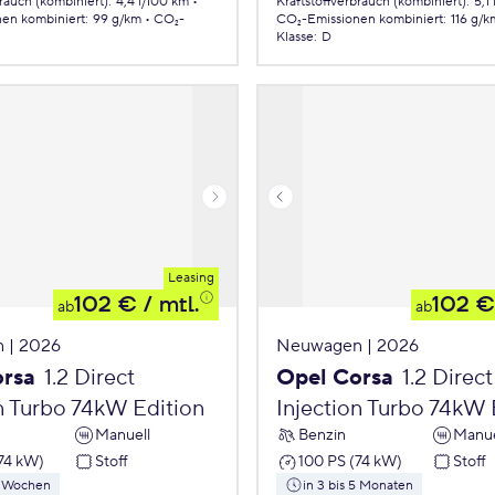
brauch (kombiniert)
:
4,4 l/100 km
Kraftstoffverbrauch (kombiniert)
:
5,1
nen
kombiniert
:
99 g/km
CO₂-
CO₂-Emissionen
kombiniert
:
116 g/k
Klasse
:
D
Leasing
102 €
/ mtl.
102 €
ab
ab
 | 2026
Neuwagen | 2026
orsa
1.2 Direct
Opel Corsa
1.2 Direct
n Turbo 74kW Edition
Injection Turbo 74kW 
Manuell
Benzin
Manue
74 kW)
Stoff
100 PS (74 kW)
Stoff
 8 Wochen
in 3 bis 5 Monaten