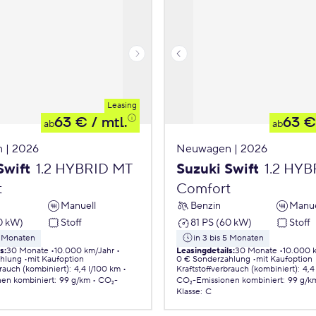
Leasing
63 €
/ mtl.
63 €
ab
ab
 | 2026
Neuwagen | 2026
Swift
1.2 HYBRID MT
Suzuki Swift
1.2 HY
t
Comfort
Manuell
Benzin
Manue
0 kW)
Stoff
81 PS (60 kW)
Stoff
5 Monaten
in 3 bis 5 Monaten
ls
:
30 Monate
10.000 km/Jahr
Leasingdetails
:
30 Monate
10.000 
ahlung
mit Kaufoption
0 € Sonderzahlung
mit Kaufoption
brauch (kombiniert)
:
4,4 l/100 km
Kraftstoffverbrauch (kombiniert)
:
4,4
nen
kombiniert
:
99 g/km
CO₂-
CO₂-Emissionen
kombiniert
:
99 g/k
Klasse
:
C