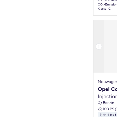
Kraftstoffver
CO₂-Emissio
Klasse
:
C
Neuwagen
Opel C
Injectio
Benzin
100 PS (
in 4 bis