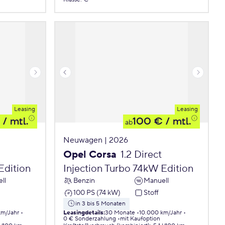
Leasing
Leasing
/ mtl.
100 €
/ mtl.
ab
Neuwagen | 2026
Opel Corsa
1.2 Direct
Edition
Injection Turbo 74kW Edition
ll
Benzin
Manuell
100 PS (74 kW)
Stoff
in 3 bis 5 Monaten
km/Jahr
Leasingdetails
:
30 Monate
10.000 km/Jahr
0 € Sonderzahlung
mit Kaufoption