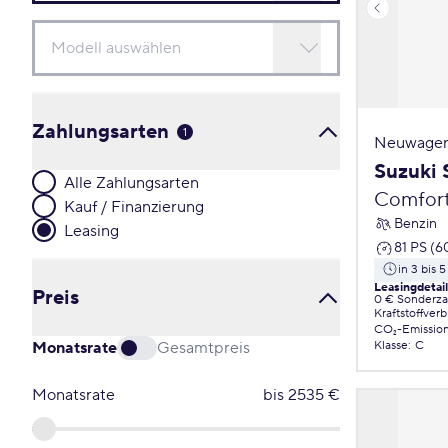
Zahlungsarten
1
Neuwagen
Suzuki 
Alle Zahlungsarten
Comfor
Kauf / Finanzierung
Benzin
Leasing
81 PS (6
in 3 bis 
Leasingdetai
Preis
0 € Sonderz
Kraftstoffver
CO₂-Emissio
Monatsrate
Gesamtpreis
Klasse
:
C
Monatsrate
bis
2535
€