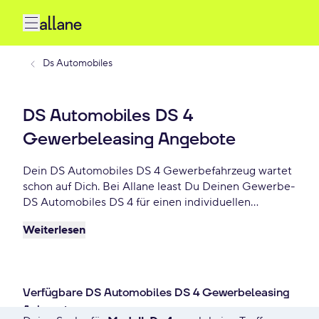
Ds Automobiles
DS Automobiles DS 4
Gewerbeleasing Angebote
Dein DS Automobiles DS 4 Gewerbefahrzeug wartet
schon auf Dich. Bei Allane least Du Deinen Gewerbe-
DS Automobiles DS 4 für einen individuellen
Zeitraum und entscheidest am Ende der Laufzeit ob
Weiterlesen
Du Dein DS Automobiles DS 4 kaufen möchtest oder
zurückgeben willst. Finde das perfekte DS
Automobiles DS 4 Gewerbe-Angebot schon ab -
€/mtl.
Verfügbare DS Automobiles DS 4 Gewerbeleasing
Anbegote