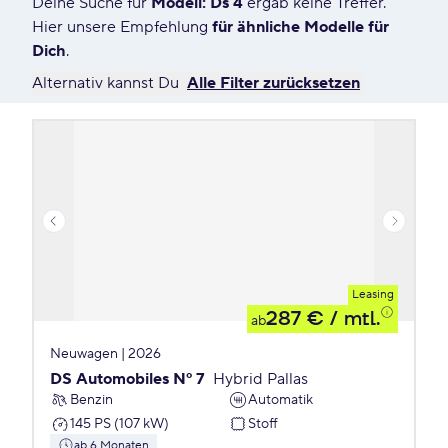
Deine Suche für
Modell: Ds 4
ergab keine Treffer.
64 Angebote für Deine Suche
Hier unsere Empfehlung
für ähnliche Modelle für
Dich
.
Alternativ kannst Du
Alle Filter zurücksetzen
Leasing
287 €
/ mtl.
ab
Neuwagen | 2026
DS Automobiles Nº 7
Hybrid Pallas
Benzin
Automatik
145 PS (107 kW)
Stoff
ab 6 Monaten