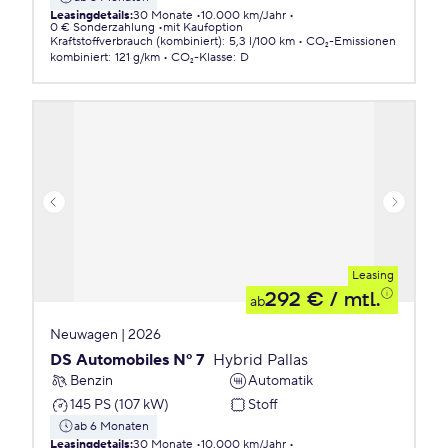
Leasingdetails
:
30 Monate
10.000 km/Jahr
0 € Sonderzahlung
mit Kaufoption
Kraftstoffverbrauch (kombiniert)
:
5,3 l/100 km
CO₂-Emissionen
kombiniert
:
121 g/km
CO₂-Klasse
:
D
Leasing
292 €
/ mtl.
ab
Neuwagen | 2026
DS Automobiles Nº 7
Hybrid Pallas
Benzin
Automatik
145 PS (107 kW)
Stoff
ab 6 Monaten
Leasingdetails
:
30 Monate
10.000 km/Jahr