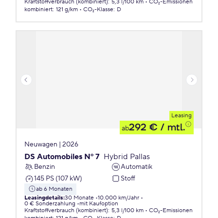
Kraftstoffverbrauch (kombiniert)
:
5,3 l/100 km
CO₂-Emissionen
kombiniert
:
121 g/km
CO₂-Klasse
:
D
Leasing
292 €
/ mtl.
ab
Neuwagen | 2026
DS Automobiles Nº 7
Hybrid Pallas
Benzin
Automatik
145 PS (107 kW)
Stoff
ab 6 Monaten
Leasingdetails
:
30 Monate
10.000 km/Jahr
0 € Sonderzahlung
mit Kaufoption
Kraftstoffverbrauch (kombiniert)
:
5,3 l/100 km
CO₂-Emissionen