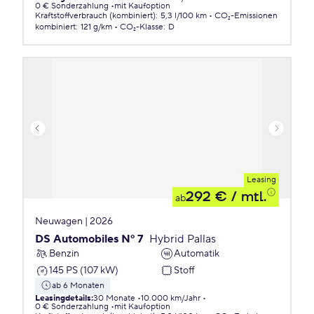
0 € Sonderzahlung
mit Kaufoption
Kraftstoffverbrauch (kombiniert)
:
5,3 l/100 km
CO₂-Emissionen
kombiniert
:
121 g/km
CO₂-Klasse
:
D
Leasing
292 €
/ mtl.
ab
Neuwagen | 2026
DS Automobiles Nº 7
Hybrid Pallas
Benzin
Automatik
145 PS (107 kW)
Stoff
ab 6 Monaten
Leasingdetails
:
30 Monate
10.000 km/Jahr
0 € Sonderzahlung
mit Kaufoption