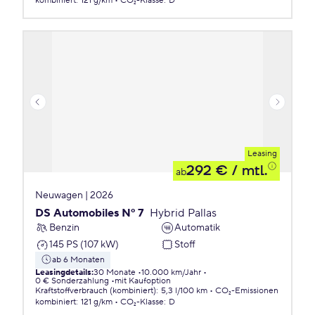
kombiniert
:
121 g/km
CO₂-Klasse
:
D
Leasing
292 €
/ mtl.
ab
Neuwagen | 2026
DS Automobiles Nº 7
Hybrid Pallas
Benzin
Automatik
145 PS (107 kW)
Stoff
ab 6 Monaten
Leasingdetails
:
30 Monate
10.000 km/Jahr
0 € Sonderzahlung
mit Kaufoption
Kraftstoffverbrauch (kombiniert)
:
5,3 l/100 km
CO₂-Emissionen
kombiniert
:
121 g/km
CO₂-Klasse
:
D