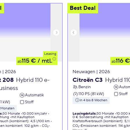
l
Best Deal
Leasing
115 €
/ mtl.
116 €
ab
ab
 | 2026
Neuwagen | 2026
t 208
Hybrid 110 e-
Citroën C3
Hybrid 1
Benzin
Autom
siness
110 PS (81 kW)
Stoff
Automatik
in 4 bis 8 Wochen
81 kW)
Stoff
5 Monaten
ls
:
30 Monate
10.000 km/Jahr
Leasingdetails
:
30 Monate
10.000 
ahlung
mit Kaufoption
0 € Sonderzahlung
mit Kaufoption
brauch (kombiniert)
:
4,5 l/100 km
Kraftstoffverbrauch (kombiniert)
:
5,1
nen
kombiniert
:
102 g/km
CO₂-
CO₂-Emissionen
kombiniert
:
114 g/k