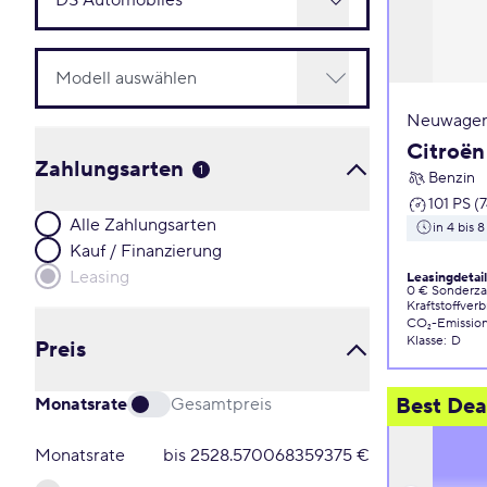
Neuwagen
Citroën
Zahlungsarten
1
Benzin
101 PS (
Alle Zahlungsarten
in 4 bis
Kauf / Finanzierung
Leasing
Leasingdetai
0 € Sonderz
Kraftstoffver
CO₂-Emissio
Klasse
:
D
Preis
Best Dea
Monatsrate
Gesamtpreis
Monatsrate
bis
2528.570068359375
€