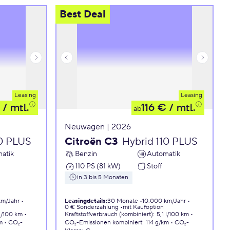
Best Deal
Leasing
Leasing
/ mtl.
116 €
/ mtl.
ab
Neuwagen | 2026
10 PLUS
Citroën C3
Hybrid 110 PLUS
atik
Benzin
Automatik
110 PS (81 kW)
Stoff
in 3 bis 5 Monaten
km/Jahr
Leasingdetails
:
30 Monate
10.000 km/Jahr
0 € Sonderzahlung
mit Kaufoption
 l/100 km
Kraftstoffverbrauch (kombiniert)
:
5,1 l/100 km
m
CO₂-
CO₂-Emissionen
kombiniert
:
114 g/km
CO₂-