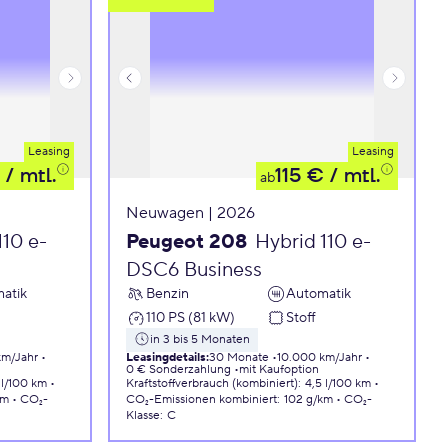
Leasing
Leasing
/ mtl.
115 €
/ mtl.
ab
Neuwagen | 2026
110 e-
Peugeot 208
Hybrid 110 e-
DSC6 Business
atik
Benzin
Automatik
110 PS (81 kW)
Stoff
in 3 bis 5 Monaten
km/Jahr
Leasingdetails
:
30 Monate
10.000 km/Jahr
0 € Sonderzahlung
mit Kaufoption
 l/100 km
Kraftstoffverbrauch (kombiniert)
:
4,5 l/100 km
km
CO₂-
CO₂-Emissionen
kombiniert
:
102 g/km
CO₂-
Klasse
:
C