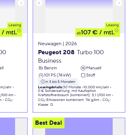
Leasing
Leasing
/ mtl.
107 €
/ mtl.
ab
Neuwagen | 2026
100
Peugeot 208
Turbo 100
Business
ll
Benzin
Manuell
101 PS (74 kW)
Stoff
in 3 bis 5 Monaten
km/Jahr
Leasingdetails
:
30 Monate
10.000 km/Jahr
0 € Sonderzahlung
mit Kaufoption
 l/100 km
Kraftstoffverbrauch (kombiniert)
:
5,1 l/100 km
m
CO₂-
CO₂-Emissionen
kombiniert
:
116 g/km
CO₂-
Klasse
:
D
Best Deal