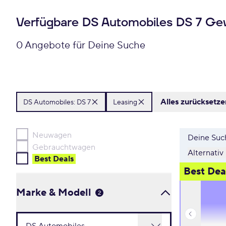
Verfügbare DS Automobiles DS 7 Ge
0 Angebote für Deine Suche
Alles zurücksetze
DS Automobiles:
DS 7
Leasing
Neuwagen
Deine Such
Gebrauchtwagen
Alternativ
Best Deal
s
Best Dea
Marke & Modell
2