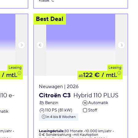
Klasse
:
C
Best Deal
Leasing
Leasing
/ mtl.
122 €
/ mtl.
ab
Neuwagen | 2026
110 e-
Citroën C3
Hybrid 110 PLUS
Benzin
Automatik
110 PS (81 kW)
Stoff
atik
in 4 bis 8 Wochen
km/Jahr
Leasingdetails
:
30 Monate
10.000 km/Jahr
0 € Sonderzahlung
mit Kaufoption