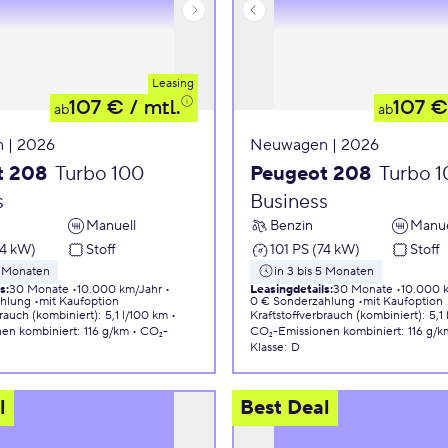
Leasing
107 €
/ mtl.
107 €
ab
ab
 | 2026
Neuwagen | 2026
t 208
Turbo 100
Peugeot 208
Turbo 
s
Business
Manuell
Benzin
Manue
74 kW)
Stoff
101 PS (74 kW)
Stoff
5 Monaten
in 3 bis 5 Monaten
ls
:
30 Monate
10.000 km/Jahr
Leasingdetails
:
30 Monate
10.000 
ahlung
mit Kaufoption
0 € Sonderzahlung
mit Kaufoption
brauch (kombiniert)
:
5,1 l/100 km
Kraftstoffverbrauch (kombiniert)
:
5,1
nen
kombiniert
:
116 g/km
CO₂-
CO₂-Emissionen
kombiniert
:
116 g/k
Klasse
:
D
l
Best Deal