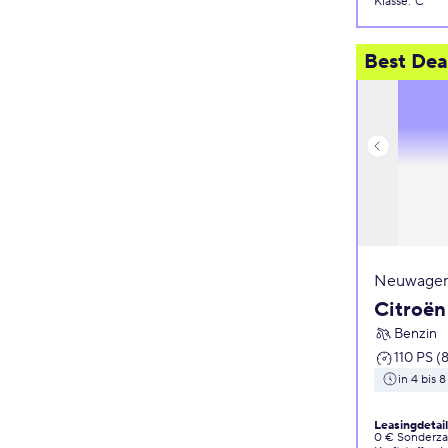
Klasse
:
C
Best Dea
Neuwagen
Citroën
Benzin
110 PS (
in 4 bis
Leasingdetai
0 € Sonderz