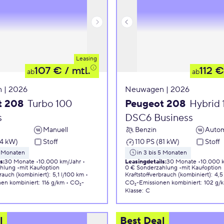
Leasing
107 €
/ mtl.
112 €
ab
ab
 | 2026
Neuwagen | 2026
t 208
Turbo 100
Peugeot 208
Hybrid 
s
DSC6 Business
Manuell
Benzin
Autom
74 kW)
Stoff
110 PS (81 kW)
Stoff
5 Monaten
in 3 bis 5 Monaten
ls
:
30 Monate
10.000 km/Jahr
Leasingdetails
:
30 Monate
10.000 
ahlung
mit Kaufoption
0 € Sonderzahlung
mit Kaufoption
brauch (kombiniert)
:
5,1 l/100 km
Kraftstoffverbrauch (kombiniert)
:
4,5
nen
kombiniert
:
116 g/km
CO₂-
CO₂-Emissionen
kombiniert
:
102 g/
Klasse
:
C
l
Best Deal