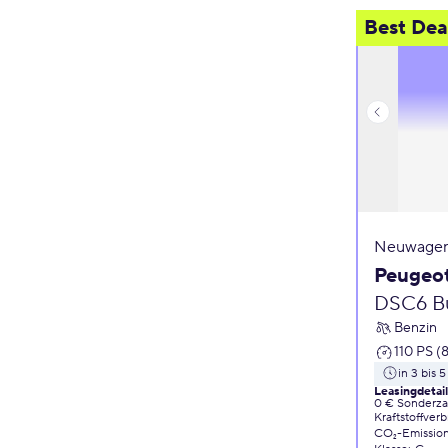
Best Dea
Neuwagen
Peugeo
DSC6 Bu
Benzin
110 PS (
in 3 bis 
Leasingdetai
0 € Sonderz
Kraftstoffver
CO₂-Emissio