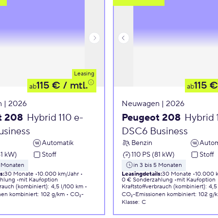
Leasing
115 €
/ mtl.
115 €
ab
ab
 | 2026
Neuwagen | 2026
t 208
Hybrid 110 e-
Peugeot 208
Hybrid 
siness
DSC6 Business
Automatik
Benzin
Autom
81 kW)
Stoff
110 PS (81 kW)
Stoff
5 Monaten
in 3 bis 5 Monaten
ls
:
30 Monate
10.000 km/Jahr
Leasingdetails
:
30 Monate
10.000 
ahlung
mit Kaufoption
0 € Sonderzahlung
mit Kaufoption
brauch (kombiniert)
:
4,5 l/100 km
Kraftstoffverbrauch (kombiniert)
:
4,5
nen
kombiniert
:
102 g/km
CO₂-
CO₂-Emissionen
kombiniert
:
102 g/
Klasse
:
C