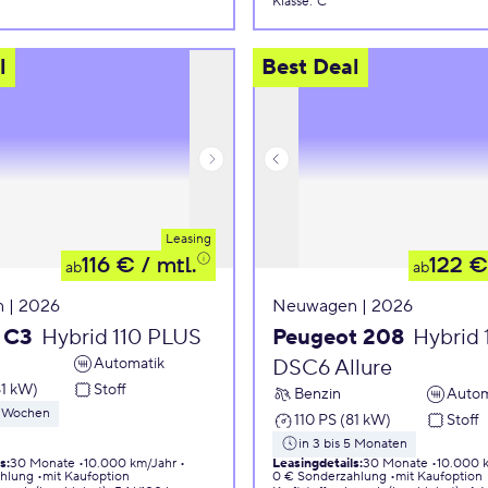
Klasse
:
C
l
Best Deal
Leasing
116 €
/ mtl.
122 €
ab
ab
 | 2026
Neuwagen | 2026
 C3
Hybrid 110 PLUS
Peugeot 208
Hybrid 
Automatik
DSC6 Allure
81 kW)
Stoff
Benzin
Autom
 8 Wochen
110 PS (81 kW)
Stoff
in 3 bis 5 Monaten
ls
:
30 Monate
10.000 km/Jahr
Leasingdetails
:
30 Monate
10.000 
ahlung
mit Kaufoption
0 € Sonderzahlung
mit Kaufoption