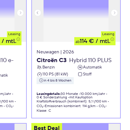
Leasing
Leasing
/ mtl.
114 €
/ mtl.
ab
Neuwagen | 2026
110 e-
Citroën C3
Hybrid 110 PLUS
Benzin
Automatik
110 PS (81 kW)
Stoff
atik
in 4 bis 8 Wochen
km/Jahr
Leasingdetails
:
30 Monate
10.000 km/Jahr
0 € Sonderzahlung
mit Kaufoption
 l/100 km
Kraftstoffverbrauch (kombiniert)
:
5,1 l/100 km
km
CO₂-
CO₂-Emissionen
kombiniert
:
114 g/km
CO₂-
Klasse
:
C
Best Deal