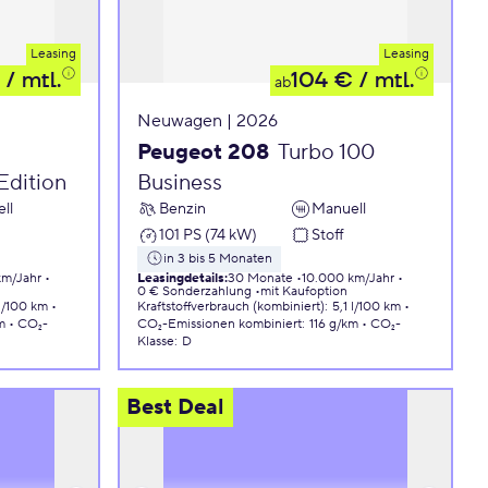
Leasing
Leasing
/ mtl.
104 €
/ mtl.
ab
Neuwagen | 2026
Peugeot 208
Turbo 100
Edition
Business
ll
Benzin
Manuell
101 PS (74 kW)
Stoff
in 3 bis 5 Monaten
km/Jahr
Leasingdetails
:
30 Monate
10.000 km/Jahr
0 € Sonderzahlung
mit Kaufoption
 l/100 km
Kraftstoffverbrauch (kombiniert)
:
5,1 l/100 km
m
CO₂-
CO₂-Emissionen
kombiniert
:
116 g/km
CO₂-
Klasse
:
D
Best Deal