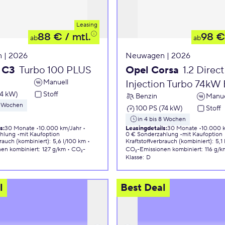
Leasing
88 €
/ mtl.
98 €
ab
ab
 | 2026
Neuwagen | 2026
 C3
Turbo 100 PLUS
Opel Corsa
1.2 Direct
Manuell
Injection Turbo 74kW 
74 kW)
Stoff
Benzin
Manue
 8 Wochen
100 PS (74 kW)
Stoff
in 4 bis 8 Wochen
ls
:
30 Monate
10.000 km/Jahr
Leasingdetails
:
30 Monate
10.000 
ahlung
mit Kaufoption
0 € Sonderzahlung
mit Kaufoption
brauch (kombiniert)
:
5,6 l/100 km
Kraftstoffverbrauch (kombiniert)
:
5,1
nen
kombiniert
:
127 g/km
CO₂-
CO₂-Emissionen
kombiniert
:
116 g/k
Klasse
:
D
l
Best Deal