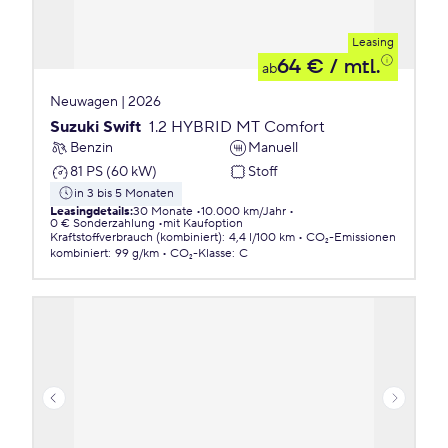
Leasing
64 €
/ mtl.
ab
Neuwagen | 2026
Suzuki Swift
1.2 HYBRID MT Comfort
Benzin
Manuell
81 PS (60 kW)
Stoff
in 3 bis 5 Monaten
Leasingdetails
:
30 Monate
10.000 km/Jahr
0 € Sonderzahlung
mit Kaufoption
Kraftstoffverbrauch (kombiniert)
:
4,4 l/100 km
CO₂-Emissionen
kombiniert
:
99 g/km
CO₂-Klasse
:
C