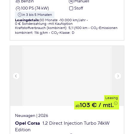
Benzin
Manuell
100 PS (74 kW)
Stoff
in 3 bis 5 Monaten
Leasingdetails
:
30 Monate
10.000 km/Jahr
0 € Sonderzahlung
mit Kaufoption
Kraftstoffverbrauch (kombiniert)
:
5,1 l/100 km
CO₂-Emissionen
kombiniert
:
116 g/km
CO₂-Klasse
:
D
Leasing
103 €
/ mtl.
ab
Neuwagen | 2026
Opel Corsa
1.2 Direct Injection Turbo 74kW
Edition