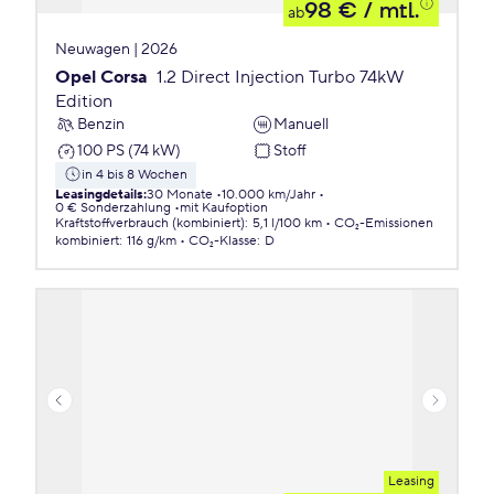
98 €
/ mtl.
ab
Neuwagen | 2026
Opel Corsa
1.2 Direct Injection Turbo 74kW
Edition
Benzin
Manuell
100 PS (74 kW)
Stoff
in 4 bis 8 Wochen
Leasingdetails
:
30 Monate
10.000 km/Jahr
0 € Sonderzahlung
mit Kaufoption
Kraftstoffverbrauch (kombiniert)
:
5,1 l/100 km
CO₂-Emissionen
kombiniert
:
116 g/km
CO₂-Klasse
:
D
Leasing