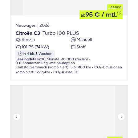
Leasing
95 €
/ mtl.
ab
Neuwagen | 2026
Citroën C3
Turbo 100 PLUS
Benzin
Manuell
101 PS (74 kW)
Stoff
in 4 bis 8 Wochen
Leasingdetails
:
30 Monate
10.000 km/Jahr
0 € Sonderzahlung
mit Kaufoption
Kraftstoffverbrauch (kombiniert)
:
5,6 l/100 km
CO₂-Emissionen
kombiniert
:
127 g/km
CO₂-Klasse
:
D