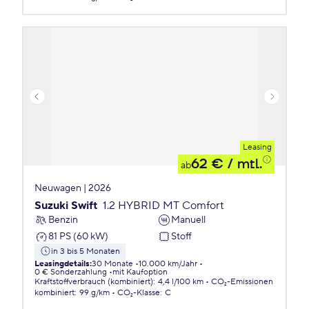
Leasing
62 €
/ mtl.
ab
Neuwagen | 2026
Suzuki Swift
1.2 HYBRID MT Comfort
Benzin
Manuell
81 PS (60 kW)
Stoff
in 3 bis 5 Monaten
Leasingdetails
:
30 Monate
10.000 km/Jahr
0 € Sonderzahlung
mit Kaufoption
Kraftstoffverbrauch (kombiniert)
:
4,4 l/100 km
CO₂-Emissionen
kombiniert
:
99 g/km
CO₂-Klasse
:
C