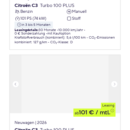
Citroën C3
Turbo 100 PLUS
Benzin
Manuell
101 PS (74 kW)
Stoff
in 3 bis 5 Monaten
Leasingdetails
:
30 Monate
10.000 km/Jahr
0 € Sonderzahlung
mit Kaufoption
Kraftstoffverbrauch (kombiniert)
:
5,6 l/100 km
CO₂-Emissionen
kombiniert
:
127 g/km
CO₂-Klasse
:
D
Leasing
101 €
/ mtl.
ab
Neuwagen | 2026