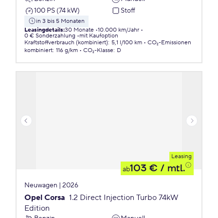
100 PS (74 kW)
Stoff
in 3 bis 5 Monaten
Leasingdetails
:
30 Monate
10.000 km/Jahr
0 € Sonderzahlung
mit Kaufoption
Kraftstoffverbrauch (kombiniert)
:
5,1 l/100 km
CO₂-Emissionen
kombiniert
:
116 g/km
CO₂-Klasse
:
D
Leasing
103 €
/ mtl.
ab
Neuwagen | 2026
Opel Corsa
1.2 Direct Injection Turbo 74kW
Edition