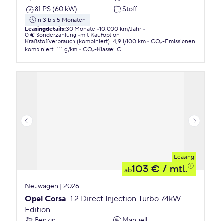
81 PS (60 kW)
Stoff
in 3 bis 5 Monaten
Leasingdetails
:
30 Monate
10.000 km/Jahr
0 € Sonderzahlung
mit Kaufoption
Kraftstoffverbrauch (kombiniert)
:
4,9 l/100 km
CO₂-Emissionen
kombiniert
:
111 g/km
CO₂-Klasse
:
C
Leasing
103 €
/ mtl.
ab
Neuwagen | 2026
Opel Corsa
1.2 Direct Injection Turbo 74kW
Edition
Benzin
Manuell