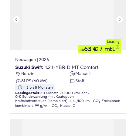
Leasing
63 €
/ mtl.
ab
Neuwagen | 2026
Suzuki Swift
1.2 HYBRID MT Comfort
Benzin
Manuell
81 PS (60 kW)
Stoff
in 3 bis 5 Monaten
Leasingdetails
:
30 Monate
10.000 km/Jahr
0 € Sonderzahlung
mit Kaufoption
Kraftstoffverbrauch (kombiniert)
:
4,4 l/100 km
CO₂-Emissionen
kombiniert
:
99 g/km
CO₂-Klasse
:
C