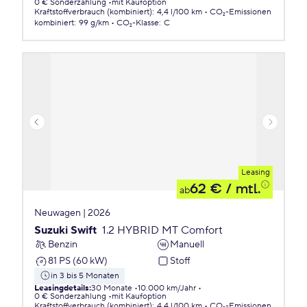
0 € Sonderzahlung
mit Kaufoption
Kraftstoffverbrauch (kombiniert)
:
4,4 l/100 km
CO₂-Emissionen
kombiniert
:
99 g/km
CO₂-Klasse
:
C
Leasing
62 €
/ mtl.
ab
Neuwagen | 2026
Suzuki Swift
1.2 HYBRID MT Comfort
Benzin
Manuell
81 PS (60 kW)
Stoff
in 3 bis 5 Monaten
Leasingdetails
:
30 Monate
10.000 km/Jahr
0 € Sonderzahlung
mit Kaufoption
Kraftstoffverbrauch (kombiniert)
:
4,4 l/100 km
CO₂-Emissionen