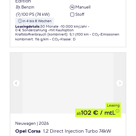
Edition
Benzin
Manuell
100 PS (74 kW)
Stoff
in 4 bis 8 Wochen
Leasingdetails
:
30 Monate
10.000 km/Jahr
0 € Sonderzahlung
mit Kaufoption
Kraftstoffverbrauch (kombiniert)
:
5,1 l/100 km
CO₂-Emissionen
kombiniert
:
116 g/km
CO₂-Klasse
:
D
Leasing
102 €
/ mtl.
ab
Neuwagen | 2026
Opel Corsa
1.2 Direct Injection Turbo 74kW