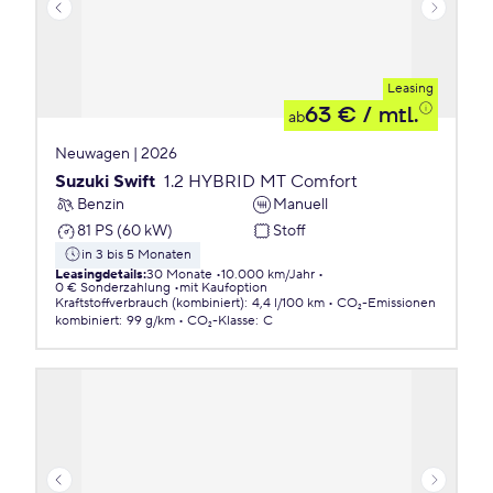
Leasing
63 €
/ mtl.
ab
Neuwagen | 2026
Suzuki Swift
1.2 HYBRID MT Comfort
Benzin
Manuell
81 PS (60 kW)
Stoff
in 3 bis 5 Monaten
Leasingdetails
:
30 Monate
10.000 km/Jahr
0 € Sonderzahlung
mit Kaufoption
Kraftstoffverbrauch (kombiniert)
:
4,4 l/100 km
CO₂-Emissionen
kombiniert
:
99 g/km
CO₂-Klasse
:
C