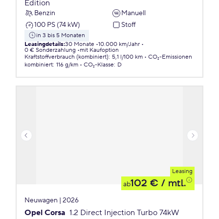
Edition
Benzin
Manuell
100 PS (74 kW)
Stoff
in 3 bis 5 Monaten
Leasingdetails
:
30 Monate
10.000 km/Jahr
0 € Sonderzahlung
mit Kaufoption
Kraftstoffverbrauch (kombiniert)
:
5,1 l/100 km
CO₂-Emissionen
kombiniert
:
116 g/km
CO₂-Klasse
:
D
Leasing
102 €
/ mtl.
ab
Neuwagen | 2026
Opel Corsa
1.2 Direct Injection Turbo 74kW