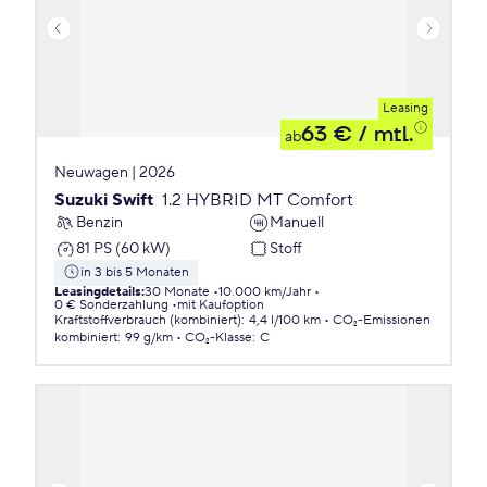
Leasing
63 €
/ mtl.
ab
Neuwagen | 2026
Suzuki Swift
1.2 HYBRID MT Comfort
Benzin
Manuell
81 PS (60 kW)
Stoff
in 3 bis 5 Monaten
Leasingdetails
:
30 Monate
10.000 km/Jahr
0 € Sonderzahlung
mit Kaufoption
Kraftstoffverbrauch (kombiniert)
:
4,4 l/100 km
CO₂-Emissionen
kombiniert
:
99 g/km
CO₂-Klasse
:
C