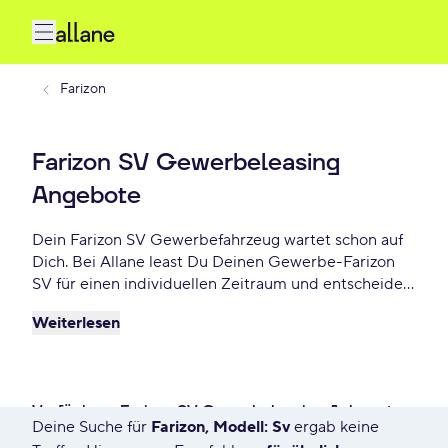
Farizon
Farizon SV Gewerbeleasing
Angebote
Dein Farizon SV Gewerbefahrzeug wartet schon auf
Dich. Bei Allane least Du Deinen Gewerbe-Farizon
SV für einen individuellen Zeitraum und entscheidest
am Ende der Laufzeit ob Du Dein Farizon SV kaufen
Weiterlesen
möchtest oder zurückgeben willst. Finde das
perfekte Farizon SV Gewerbe-Angebot schon ab -
€/mtl.
Verfügbare Farizon SV Gewerbeleasing Anbegote
Deine Suche für
Farizon, Modell: Sv
ergab keine
7613 Angebote für Deine Suche