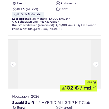
Benzin
Automatik
81 PS (60 kW)
Stoff
in 3 bis 5 Monaten
Leasingdetails
:
30 Monate
10.000 km/Jahr
0 € Sonderzahlung
mit Kaufoption
Kraftstoffverbrauch (kombiniert)
:
4,7 l/100 km
CO₂-Emissionen
kombiniert
:
106 g/km
CO₂-Klasse
:
C
Leasing
102 €
/ mtl.
ab
Neuwagen | 2026
Suzuki Swift
1.2 HYBRID ALLGRIP MT Club
Benzin
Manuell