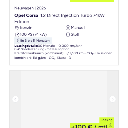
Neuwagen | 2026
Opel Corsa
1.2 Direct Injection Turbo 74kW
Edition
Benzin
Manuell
100 PS (74 kW)
Stoff
in 3 bis 5 Monaten
Leasingdetails
:
30 Monate
10.000 km/Jahr
0 € Sonderzahlung
mit Kaufoption
Kraftstoffverbrauch (kombiniert)
:
5,1 l/100 km
CO₂-Emissionen
kombiniert
:
116 g/km
CO₂-Klasse
:
D
Leasing
100 €
/ mtl.
ab