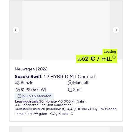
Leasing
62 €
/ mtl.
ab
Neuwagen | 2026
Suzuki Swift
1.2 HYBRID MT Comfort
Benzin
Manuell
81 PS (60 kW)
Stoff
in 3 bis 5 Monaten
Leasingdetails
:
30 Monate
10.000 km/Jahr
0 € Sonderzahlung
mit Kaufoption
Kraftstoffverbrauch (kombiniert)
:
4,4 l/100 km
CO₂-Emissionen
kombiniert
:
99 g/km
CO₂-Klasse
:
C