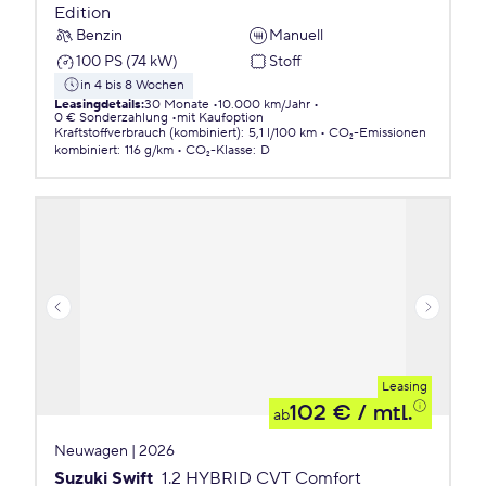
Edition
Benzin
Manuell
100 PS (74 kW)
Stoff
in 4 bis 8 Wochen
Leasingdetails
:
30 Monate
10.000 km/Jahr
0 € Sonderzahlung
mit Kaufoption
Kraftstoffverbrauch (kombiniert)
:
5,1 l/100 km
CO₂-Emissionen
kombiniert
:
116 g/km
CO₂-Klasse
:
D
Leasing
102 €
/ mtl.
ab
Neuwagen | 2026
Suzuki Swift
1.2 HYBRID CVT Comfort