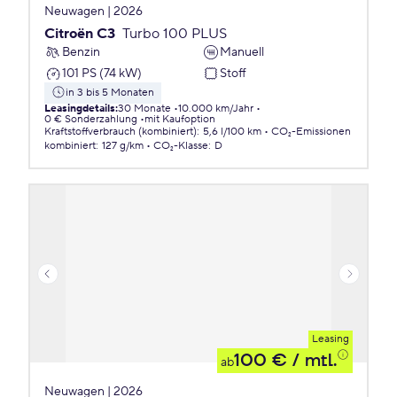
Neuwagen | 2026
Citroën C3
Turbo 100 PLUS
Benzin
Manuell
101 PS (74 kW)
Stoff
in 3 bis 5 Monaten
Leasingdetails
:
30 Monate
10.000 km/Jahr
0 € Sonderzahlung
mit Kaufoption
Kraftstoffverbrauch (kombiniert)
:
5,6 l/100 km
CO₂-Emissionen
kombiniert
:
127 g/km
CO₂-Klasse
:
D
Leasing
100 €
/ mtl.
ab
Neuwagen | 2026