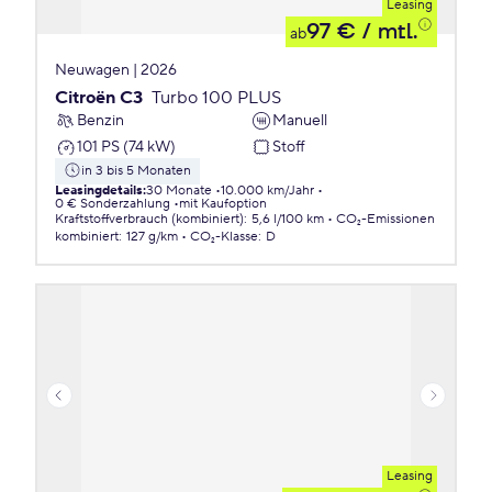
Leasing
97 €
/ mtl.
ab
Neuwagen | 2026
Citroën C3
Turbo 100 PLUS
Benzin
Manuell
101 PS (74 kW)
Stoff
in 3 bis 5 Monaten
Leasingdetails
:
30 Monate
10.000 km/Jahr
0 € Sonderzahlung
mit Kaufoption
Kraftstoffverbrauch (kombiniert)
:
5,6 l/100 km
CO₂-Emissionen
kombiniert
:
127 g/km
CO₂-Klasse
:
D
Leasing