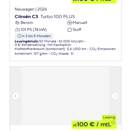
Neuwagen | 2026
Citroën C3
Turbo 100 PLUS
Benzin
Manuell
101 PS (74 kW)
Stoff
in 3 bis 5 Monaten
Leasingdetails
:
30 Monate
10.000 km/Jahr
0 € Sonderzahlung
mit Kaufoption
Kraftstoffverbrauch (kombiniert)
:
5,6 l/100 km
CO₂-Emissionen
kombiniert
:
127 g/km
CO₂-Klasse
:
D
Leasing
100 €
/ mtl.
ab