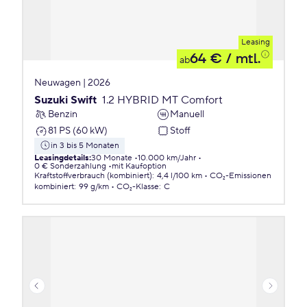
Leasing
64 €
/ mtl.
ab
Neuwagen | 2026
Suzuki Swift
1.2 HYBRID MT Comfort
Benzin
Manuell
81 PS (60 kW)
Stoff
in 3 bis 5 Monaten
Leasingdetails
:
30 Monate
10.000 km/Jahr
0 € Sonderzahlung
mit Kaufoption
Kraftstoffverbrauch (kombiniert)
:
4,4 l/100 km
CO₂-Emissionen
kombiniert
:
99 g/km
CO₂-Klasse
:
C