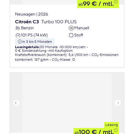
99 €
/ mtl.
ab
Neuwagen | 2026
Citroën C3
Turbo 100 PLUS
Benzin
Manuell
101 PS (74 kW)
Stoff
in 3 bis 5 Monaten
Leasingdetails
:
30 Monate
10.000 km/Jahr
0 € Sonderzahlung
mit Kaufoption
Kraftstoffverbrauch (kombiniert)
:
5,6 l/100 km
CO₂-Emissionen
kombiniert
:
127 g/km
CO₂-Klasse
:
D
Leasing
100 €
/ mtl.
ab