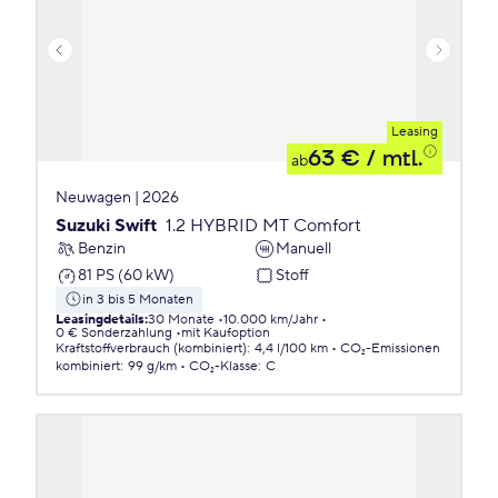
Leasing
63 €
/ mtl.
ab
Neuwagen | 2026
Suzuki Swift
1.2 HYBRID MT Comfort
Benzin
Manuell
81 PS (60 kW)
Stoff
in 3 bis 5 Monaten
Leasingdetails
:
30 Monate
10.000 km/Jahr
0 € Sonderzahlung
mit Kaufoption
Kraftstoffverbrauch (kombiniert)
:
4,4 l/100 km
CO₂-Emissionen
kombiniert
:
99 g/km
CO₂-Klasse
:
C