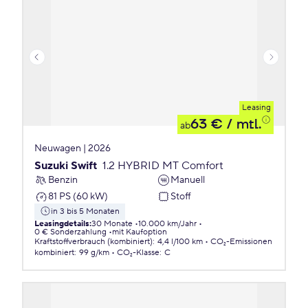
Leasing
63 €
/ mtl.
ab
Neuwagen | 2026
Suzuki Swift
1.2 HYBRID MT Comfort
Benzin
Manuell
81 PS (60 kW)
Stoff
in 3 bis 5 Monaten
Leasingdetails
:
30 Monate
10.000 km/Jahr
0 € Sonderzahlung
mit Kaufoption
Kraftstoffverbrauch (kombiniert)
:
4,4 l/100 km
CO₂-Emissionen
kombiniert
:
99 g/km
CO₂-Klasse
:
C