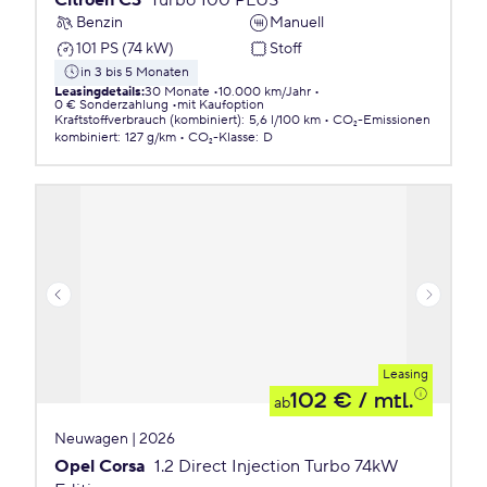
Citroën C3
Turbo 100 PLUS
Benzin
Manuell
101 PS (74 kW)
Stoff
in 3 bis 5 Monaten
Leasingdetails
:
30 Monate
10.000 km/Jahr
0 € Sonderzahlung
mit Kaufoption
Kraftstoffverbrauch (kombiniert)
:
5,6 l/100 km
CO₂-Emissionen
kombiniert
:
127 g/km
CO₂-Klasse
:
D
Leasing
102 €
/ mtl.
ab
Neuwagen | 2026
Opel Corsa
1.2 Direct Injection Turbo 74kW