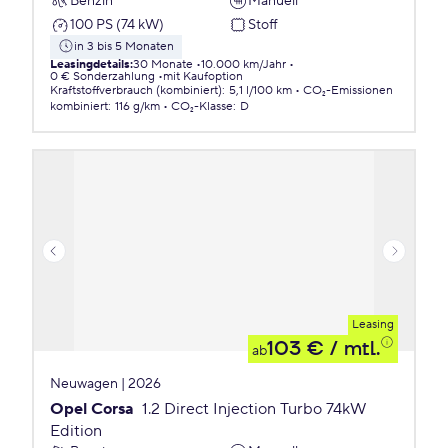
Benzin
Manuell
100 PS (74 kW)
Stoff
in 3 bis 5 Monaten
Leasingdetails
:
30 Monate
10.000 km/Jahr
0 € Sonderzahlung
mit Kaufoption
Kraftstoffverbrauch (kombiniert)
:
5,1 l/100 km
CO₂-Emissionen
kombiniert
:
116 g/km
CO₂-Klasse
:
D
Leasing
103 €
/ mtl.
ab
Neuwagen | 2026
Opel Corsa
1.2 Direct Injection Turbo 74kW
Edition