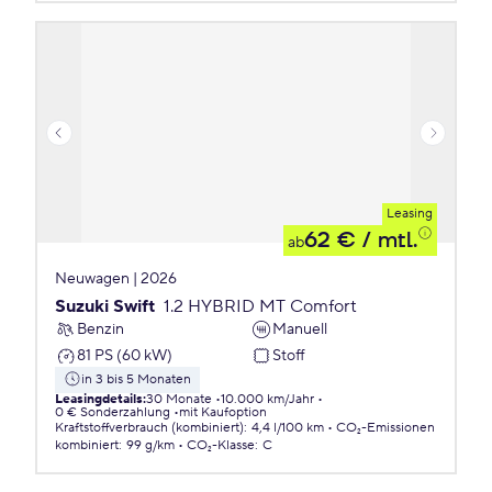
Leasing
62 €
/ mtl.
ab
Neuwagen | 2026
Suzuki Swift
1.2 HYBRID MT Comfort
Benzin
Manuell
81 PS (60 kW)
Stoff
in 3 bis 5 Monaten
Leasingdetails
:
30 Monate
10.000 km/Jahr
0 € Sonderzahlung
mit Kaufoption
Kraftstoffverbrauch (kombiniert)
:
4,4 l/100 km
CO₂-Emissionen
kombiniert
:
99 g/km
CO₂-Klasse
:
C