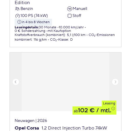
Edition
Benzin
Manuell
100 PS (74 kW)
Stoff
in 4 bis 8 Wochen
Leasingdetails
:
30 Monate
10.000 km/Jahr
0 € Sonderzahlung
mit Kaufoption
Kraftstoffverbrauch (kombiniert)
:
5,1 l/100 km
CO₂-Emissionen
kombiniert
:
116 g/km
CO₂-Klasse
:
D
Leasing
102 €
/ mtl.
ab
Neuwagen | 2026
Opel Corsa
1.2 Direct Injection Turbo 74kW