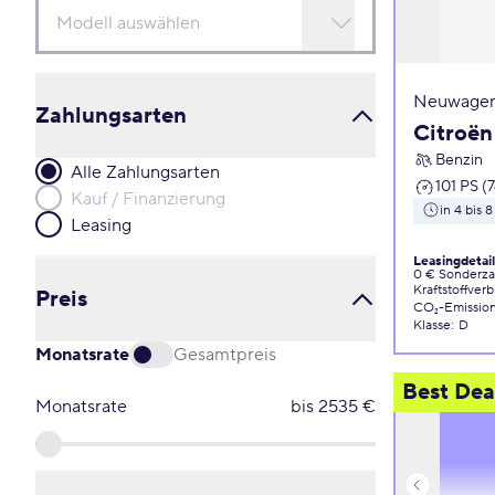
Neuwagen
Zahlungsarten
Citroën
Benzin
Alle Zahlungsarten
101 PS (
Kauf / Finanzierung
in 4 bis
Leasing
Leasingdetai
0 € Sonderz
Kraftstoffver
Preis
CO₂-Emissio
Klasse
:
D
Monatsrate
Gesamtpreis
Best Dea
Monatsrate
bis
2535
€