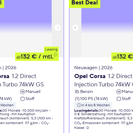
l
Best Deal
Leasing
132 €
/ mtl.
132 €
ab
ab
 | 2026
Neuwagen | 2026
orsa
1.2 Direct
Opel Corsa
1.2 Direct
on Turbo 74kW GS
Injection Turbo 74kW
Manuell
Benzin
Manue
74 kW)
Stoff
100 PS (74 kW)
Stoff
 8 Wochen
in 4 bis 8 Wochen
ls
:
30 Monate
10.000 km/Jahr
Leasingdetails
:
30 Monate
10.000 
ahlung
mit Kaufoption
0 € Sonderzahlung
mit Kaufoption
brauch (kombiniert)
:
5,3 l/100 km
Kraftstoffverbrauch (kombiniert)
:
5,3
nen
kombiniert
:
117 g/km
CO₂-
CO₂-Emissionen
kombiniert
:
117 g/k
Klasse
:
D