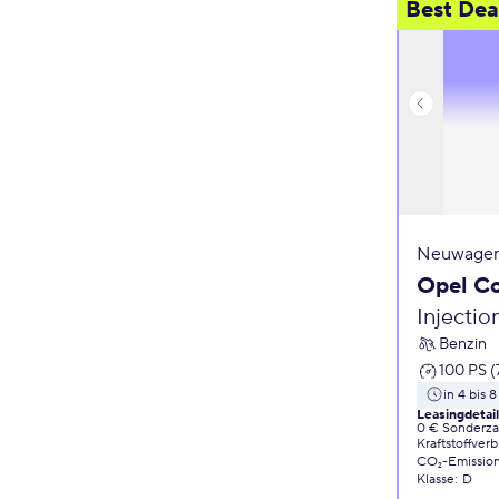
Best Dea
Neuwagen
Opel C
Injecti
Benzin
100 PS (
in 4 bis
Leasingdetai
0 € Sonderz
Kraftstoffver
CO₂-Emissio
Klasse
:
D