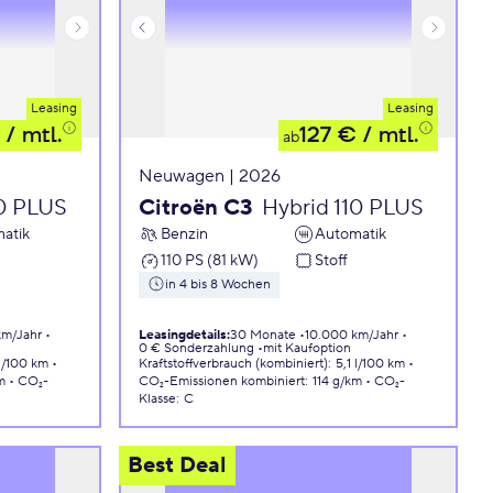
Leasing
Leasing
/ mtl.
127 €
/ mtl.
ab
Neuwagen | 2026
10 PLUS
Citroën C3
Hybrid 110 PLUS
atik
Benzin
Automatik
110 PS (81 kW)
Stoff
in 4 bis 8 Wochen
km/Jahr
Leasingdetails
:
30 Monate
10.000 km/Jahr
0 € Sonderzahlung
mit Kaufoption
 l/100 km
Kraftstoffverbrauch (kombiniert)
:
5,1 l/100 km
m
CO₂-
CO₂-Emissionen
kombiniert
:
114 g/km
CO₂-
Klasse
:
C
Best Deal