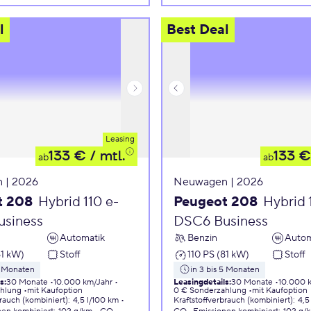
l
Best Deal
Leasing
133 €
/ mtl.
133 €
ab
ab
 | 2026
Neuwagen | 2026
t 208
Hybrid 110 e-
Peugeot 208
Hybrid 
siness
DSC6 Business
Automatik
Benzin
Autom
81 kW)
Stoff
110 PS (81 kW)
Stoff
5 Monaten
in 3 bis 5 Monaten
ls
:
30 Monate
10.000 km/Jahr
Leasingdetails
:
30 Monate
10.000 
ahlung
mit Kaufoption
0 € Sonderzahlung
mit Kaufoption
brauch (kombiniert)
:
4,5 l/100 km
Kraftstoffverbrauch (kombiniert)
:
4,5