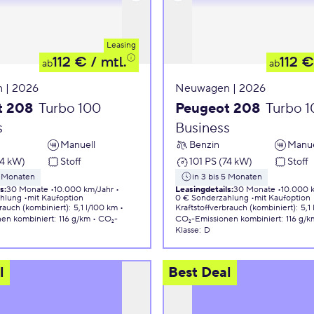
Leasing
112 €
/ mtl.
112 €
ab
ab
 | 2026
Neuwagen | 2026
t 208
Turbo 100
Peugeot 208
Turbo 
s
Business
Manuell
Benzin
Manue
74 kW)
Stoff
101 PS (74 kW)
Stoff
5 Monaten
in 3 bis 5 Monaten
ls
:
30 Monate
10.000 km/Jahr
Leasingdetails
:
30 Monate
10.000 
ahlung
mit Kaufoption
0 € Sonderzahlung
mit Kaufoption
brauch (kombiniert)
:
5,1 l/100 km
Kraftstoffverbrauch (kombiniert)
:
5,1
nen
kombiniert
:
116 g/km
CO₂-
CO₂-Emissionen
kombiniert
:
116 g/k
Klasse
:
D
l
Best Deal