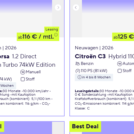
Leasing
116 €
/ mtl.
125 €
ab
ab
 | 2026
Neuwagen | 2026
orsa
1.2 Direct
Citroën C3
Hybrid 1
Benzin
Autom
n Turbo 74kW Edition
110 PS (81 kW)
Stoff
Manuell
in 4 bis 8 Wochen
74 kW)
Stoff
 8 Wochen
ls
:
30 Monate
10.000 km/Jahr
Leasingdetails
:
30 Monate
10.000 
ahlung
mit Kaufoption
0 € Sonderzahlung
mit Kaufoption
brauch (kombiniert)
:
5,1 l/100 km
Kraftstoffverbrauch (kombiniert)
:
5,1
nen
kombiniert
:
116 g/km
CO₂-
CO₂-Emissionen
kombiniert
:
114 g/k
Klasse
:
C
l
Best Deal