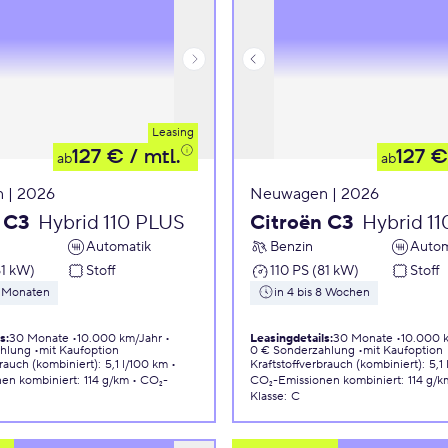
Leasing
127 €
/ mtl.
127 €
ab
ab
 | 2026
Neuwagen | 2026
 C3
Hybrid 110 PLUS
Citroën C3
Hybrid 1
Automatik
Benzin
Autom
81 kW)
Stoff
110 PS (81 kW)
Stoff
5 Monaten
in 4 bis 8 Wochen
ls
:
30 Monate
10.000 km/Jahr
Leasingdetails
:
30 Monate
10.000 
ahlung
mit Kaufoption
0 € Sonderzahlung
mit Kaufoption
brauch (kombiniert)
:
5,1 l/100 km
Kraftstoffverbrauch (kombiniert)
:
5,1
nen
kombiniert
:
114 g/km
CO₂-
CO₂-Emissionen
kombiniert
:
114 g/k
Klasse
:
C