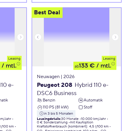
Best Deal
Leasing
Leasing
/ mtl.
133 €
/ mtl.
ab
Neuwagen | 2026
110 e-
Peugeot 208
Hybrid 110 e-
DSC6 Business
atik
Benzin
Automatik
110 PS (81 kW)
Stoff
in 3 bis 5 Monaten
km/Jahr
Leasingdetails
:
30 Monate
10.000 km/Jahr
0 € Sonderzahlung
mit Kaufoption
 l/100 km
Kraftstoffverbrauch (kombiniert)
:
4,5 l/100 km