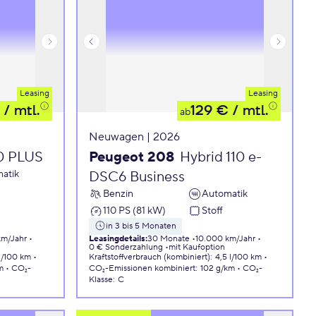
Leasing
Leasing
/ mtl.
129 €
/ mtl.
ab
Neuwagen | 2026
10 PLUS
Peugeot 208
Hybrid 110 e-
atik
DSC6 Business
Benzin
Automatik
110 PS (81 kW)
Stoff
in 3 bis 5 Monaten
km/Jahr
Leasingdetails
:
30 Monate
10.000 km/Jahr
0 € Sonderzahlung
mit Kaufoption
 l/100 km
Kraftstoffverbrauch (kombiniert)
:
4,5 l/100 km
m
CO₂-
CO₂-Emissionen
kombiniert
:
102 g/km
CO₂-
Klasse
:
C