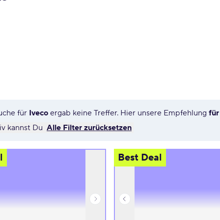
uche für
Iveco
ergab keine Treffer. Hier unsere Empfehlung
für
tiv kannst Du
Alle Filter zurücksetzen
l
Best Deal