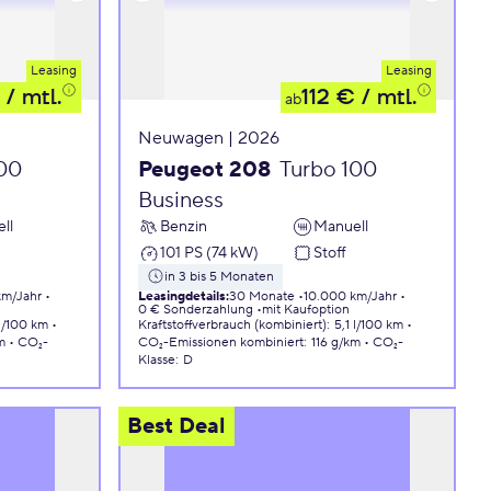
Leasing
Leasing
/ mtl.
112 €
/ mtl.
ab
Neuwagen | 2026
100
Peugeot 208
Turbo 100
Business
ll
Benzin
Manuell
101 PS (74 kW)
Stoff
in 3 bis 5 Monaten
km/Jahr
Leasingdetails
:
30 Monate
10.000 km/Jahr
0 € Sonderzahlung
mit Kaufoption
 l/100 km
Kraftstoffverbrauch (kombiniert)
:
5,1 l/100 km
m
CO₂-
CO₂-Emissionen
kombiniert
:
116 g/km
CO₂-
Klasse
:
D
Best Deal