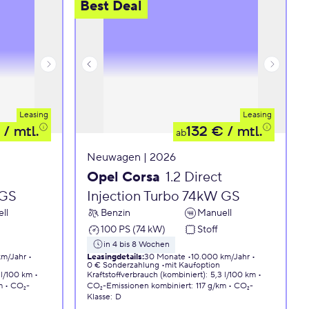
Best Deal
Leasing
Leasing
/ mtl.
132 €
/ mtl.
ab
Neuwagen | 2026
Opel Corsa
1.2 Direct
 GS
Injection Turbo 74kW GS
ll
Benzin
Manuell
100 PS (74 kW)
Stoff
in 4 bis 8 Wochen
km/Jahr
Leasingdetails
:
30 Monate
10.000 km/Jahr
0 € Sonderzahlung
mit Kaufoption
 l/100 km
Kraftstoffverbrauch (kombiniert)
:
5,3 l/100 km
m
CO₂-
CO₂-Emissionen
kombiniert
:
117 g/km
CO₂-
Klasse
:
D