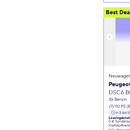
Best Dea
Neuwagen
Peugeo
DSC6 Bu
Benzin
110 PS (
in 3 bis 
Leasingdetai
0 € Sonderz
Kraftstoffver