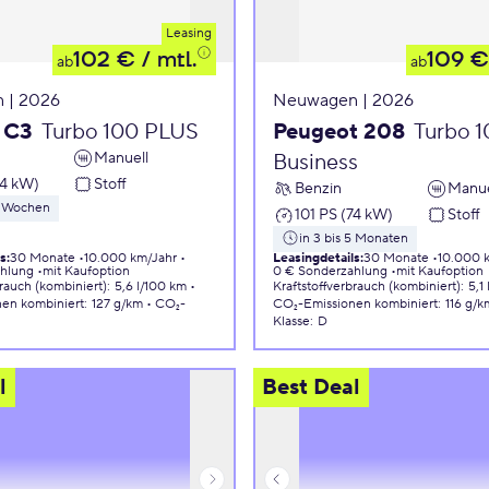
Leasing
102 €
/ mtl.
109 €
ab
ab
 | 2026
Neuwagen | 2026
 C3
Turbo 100 PLUS
Peugeot 208
Turbo 
Manuell
Business
74 kW)
Stoff
Benzin
Manue
 8 Wochen
101 PS (74 kW)
Stoff
in 3 bis 5 Monaten
ls
:
30 Monate
10.000 km/Jahr
Leasingdetails
:
30 Monate
10.000 
ahlung
mit Kaufoption
0 € Sonderzahlung
mit Kaufoption
brauch (kombiniert)
:
5,6 l/100 km
Kraftstoffverbrauch (kombiniert)
:
5,1
nen
kombiniert
:
127 g/km
CO₂-
CO₂-Emissionen
kombiniert
:
116 g/k
Klasse
:
D
l
Best Deal