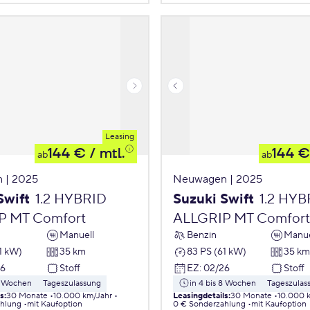
Leasing
144 €
/ mtl.
144 €
ab
ab
 | 2025
Neuwagen | 2025
Swift
1.2 HYBRID
Suzuki Swift
1.2 HYB
P MT Comfort
ALLGRIP MT Comfort
Manuell
Benzin
Manue
1 kW)
35 km
83 PS (61 kW)
35 km
26
Stoff
EZ
:
02/26
Stoff
 8 Wochen
Tageszulassung
in 4 bis 8 Wochen
Tageszulas
ls
:
30 Monate
10.000 km/Jahr
Leasingdetails
:
30 Monate
10.000 
ahlung
mit Kaufoption
0 € Sonderzahlung
mit Kaufoption