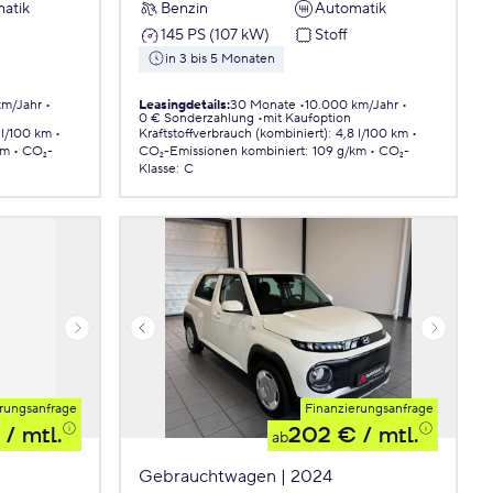
atik
Benzin
Automatik
145 PS (107 kW)
Stoff
in 3 bis 5 Monaten
km/Jahr
Leasingdetails
:
30 Monate
10.000 km/Jahr
0 € Sonderzahlung
mit Kaufoption
 l/100 km
Kraftstoffverbrauch (kombiniert)
:
4,8 l/100 km
km
CO₂-
CO₂-Emissionen
kombiniert
:
109 g/km
CO₂-
Klasse
:
C
rungsanfrage
Finanzierungsanfrage
/ mtl.
202 €
/ mtl.
ab
Gebrauchtwagen | 2024