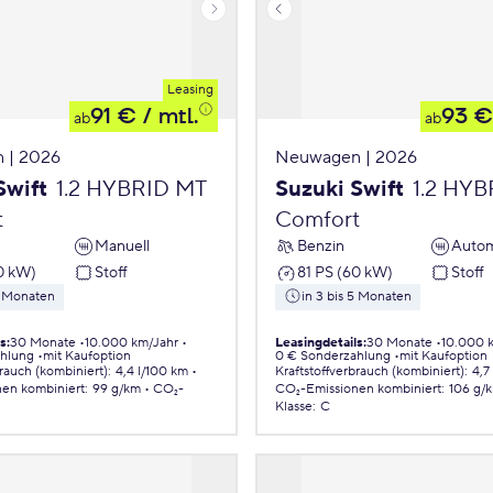
Leasing
91 €
/ mtl.
93 €
ab
ab
 | 2026
Neuwagen | 2026
Swift
1.2 HYBRID MT
Suzuki Swift
1.2 HY
t
Comfort
Manuell
Benzin
Autom
0 kW)
Stoff
81 PS (60 kW)
Stoff
5 Monaten
in 3 bis 5 Monaten
ls
:
30 Monate
10.000 km/Jahr
Leasingdetails
:
30 Monate
10.000 
ahlung
mit Kaufoption
0 € Sonderzahlung
mit Kaufoption
brauch (kombiniert)
:
4,4 l/100 km
Kraftstoffverbrauch (kombiniert)
:
4,7
nen
kombiniert
:
99 g/km
CO₂-
CO₂-Emissionen
kombiniert
:
106 g/
Klasse
:
C