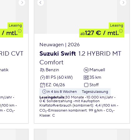
Leasing
Leasing
/ mtl.
127 €
/ mtl.
ab
Neuwagen | 2026
BRID CVT
Suzuki Swift
1.2 HYBRID MT
Comfort
atik
Benzin
Manuell
81 PS (60 kW)
35 km
EZ
:
06/26
Stoff
in 4 bis 8 Wochen
Tageszulassung
km/Jahr
Leasingdetails
:
30 Monate
10.000 km/Jahr
0 € Sonderzahlung
mit Kaufoption
 l/100 km
Kraftstoffverbrauch (kombiniert)
:
4,4 l/100 km
km
CO₂-
CO₂-Emissionen
kombiniert
:
99 g/km
CO₂-
Klasse
:
C