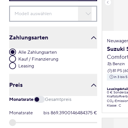
Zahlungsarten
Neuwagen
Suzuki 
Alle Zahlungsarten
Comfor
Kauf / Finanzierung
Benzin
Leasing
81 PS (6
in 3 bis 
Preis
Leasingdetai
0 € Sonderz
Kraftstoffver
Monatsrate
Gesamtpreis
CO₂-Emissio
Klasse
:
C
Monatsrate
bis
869.3900146484375
€