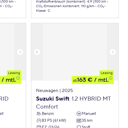
 l/100 km
Kraftstoffverbrauch (kombiniert)
:
4,9 l/100 km
km
CO₂-
CO₂-Emissionen
kombiniert
:
110 g/km
CO₂-
Klasse
:
C
Leasing
Leasing
/ mtl.
163 €
/ mtl.
ab
Neuwagen | 2025
RID
Suzuki Swift
1.2 HYBRID MT
Comfort
ll
Benzin
Manuell
83 PS (61 kW)
35 km
EZ
:
03/26
Stoff