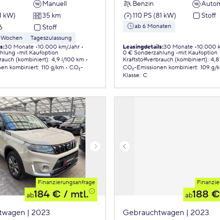
Manuell
Benzin
Autom
1 kW)
35 km
110 PS (81 kW)
Stoff
ab 6 Monaten
6
Stoff
 8 Wochen
Tageszulassung
ls
:
30 Monate
10.000 km/Jahr
Leasingdetails
:
30 Monate
10.000 
ahlung
mit Kaufoption
0 € Sonderzahlung
mit Kaufoption
brauch (kombiniert)
:
4,9 l/100 km
Kraftstoffverbrauch (kombiniert)
:
4,8
nen
kombiniert
:
110 g/km
CO₂-
CO₂-Emissionen
kombiniert
:
109 g/
Klasse
:
C
Finanzierungsanfrage
Finanzie
184 €
/ mtl.
188 €
ab
ab
twagen | 2023
Gebrauchtwagen | 2023