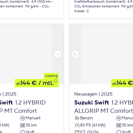
brauch (kombiniert)
:
4,9 l/100 km
Kraftstoffverbrauch (kombiniert)
:
4,9
nen
kombiniert
:
110 g/km
CO₂-
CO₂-Emissionen
kombiniert
:
110 g/
Klasse
:
C
Leasing
144 €
/ mtl.
144 €
ab
ab
 | 2025
Neuwagen | 2025
Swift
1.2 HYBRID
Suzuki Swift
1.2 HYB
P MT Comfort
ALLGRIP MT Comfort
Manuell
Benzin
Manue
1 kW)
35 km
83 PS (61 kW)
35 km
26
Stoff
EZ
:
02/26
Stoff