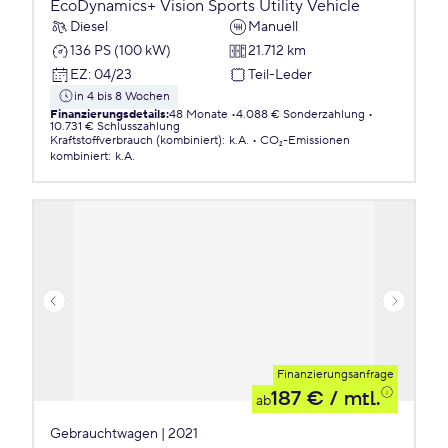
EcoDynamics+ Vision Sports Utility Vehicle
Diesel
Manuell
136 PS (100 kW)
21.712 km
EZ
:
04/23
Teil-Leder
in 4 bis 8 Wochen
Finanzierungsdetails
:
48 Monate
4.088 € Sonderzahlung
10.731 € Schlusszahlung
Kraftstoffverbrauch (kombiniert)
:
k.A.
CO₂-Emissionen
kombiniert
:
k.A.
Finanzierungsanfrage
187 €
/ mtl.
ab
Gebrauchtwagen | 2021