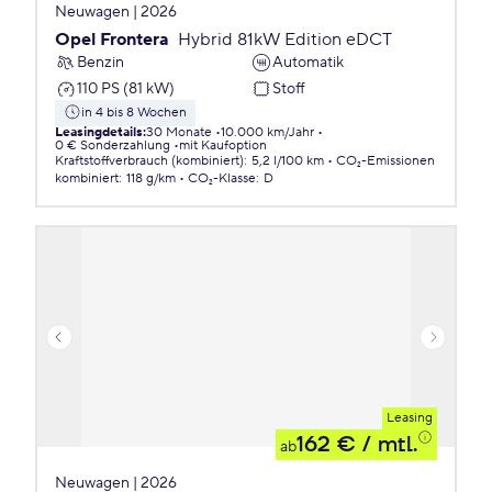
Neuwagen | 2026
Opel Frontera
Hybrid 81kW Edition eDCT
Benzin
Automatik
110 PS (81 kW)
Stoff
in 4 bis 8 Wochen
Leasingdetails
:
30 Monate
10.000 km/Jahr
0 € Sonderzahlung
mit Kaufoption
Kraftstoffverbrauch (kombiniert)
:
5,2 l/100 km
CO₂-Emissionen
kombiniert
:
118 g/km
CO₂-Klasse
:
D
Leasing
162 €
/ mtl.
ab
Neuwagen | 2026