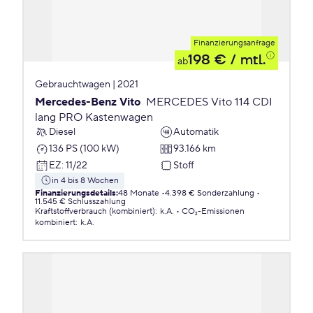
Finanzierungsanfrage
198 €
/ mtl.
ab
Gebrauchtwagen | 2021
Mercedes-Benz Vito
MERCEDES Vito 114 CDI
lang PRO Kastenwagen
Diesel
Automatik
136 PS (100 kW)
93.166 km
EZ
:
11/22
Stoff
in 4 bis 8 Wochen
Finanzierungsdetails
:
48 Monate
4.398 € Sonderzahlung
11.545 € Schlusszahlung
Kraftstoffverbrauch (kombiniert)
:
k.A.
CO₂-Emissionen
kombiniert
:
k.A.