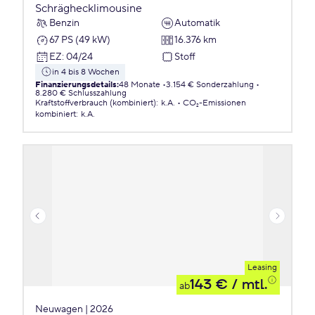
Schräghecklimousine
Benzin
Automatik
67 PS (49 kW)
16.376 km
EZ
:
04/24
Stoff
in 4 bis 8 Wochen
Finanzierungsdetails
:
48 Monate
3.154 € Sonderzahlung
8.280 € Schlusszahlung
Kraftstoffverbrauch (kombiniert)
:
k.A.
CO₂-Emissionen
kombiniert
:
k.A.
Leasing
143 €
/ mtl.
ab
Neuwagen | 2026