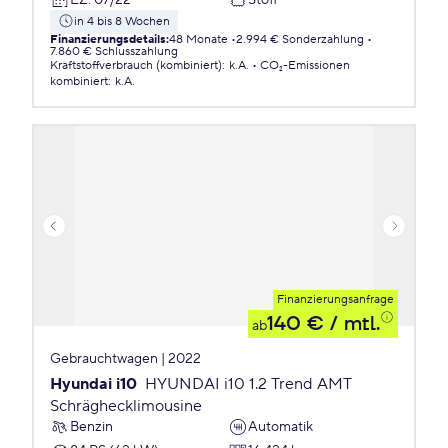
in 4 bis 8 Wochen
Finanzierungsdetails
:
48 Monate
2.994 € Sonderzahlung
7.860 € Schlusszahlung
Kraftstoffverbrauch (kombiniert)
:
k.A.
CO₂-Emissionen
kombiniert
:
k.A.
Finanzierungsanfrage
140 €
/ mtl.
ab
Gebrauchtwagen | 2022
Hyundai i10
HYUNDAI i10 1.2 Trend AMT
Schräghecklimousine
Benzin
Automatik