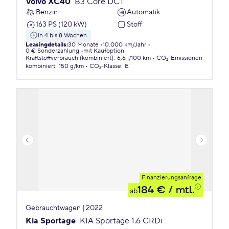
Volvo XC40
B3 Core DCT
Benzin
Automatik
163 PS (120 kW)
Stoff
in 4 bis 8 Wochen
Leasingdetails
:
30 Monate
10.000 km/Jahr
0 € Sonderzahlung
mit Kaufoption
Kraftstoffverbrauch (kombiniert)
:
6,6 l/100 km
CO₂-Emissionen
kombiniert
:
150 g/km
CO₂-Klasse
:
E
Finanzierungsanfrage
184 €
/ mtl.
ab
Gebrauchtwagen | 2022
Kia Sportage
KIA Sportage 1.6 CRDi