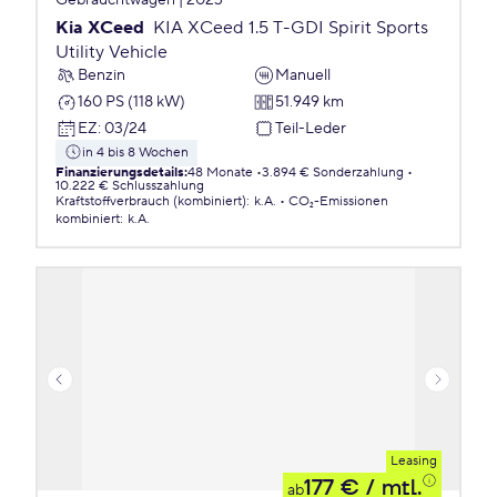
Gebrauchtwagen | 2023
Kia XCeed
KIA XCeed 1.5 T-GDI Spirit Sports
Utility Vehicle
Benzin
Manuell
160 PS (118 kW)
51.949 km
EZ
:
03/24
Teil-Leder
in 4 bis 8 Wochen
Finanzierungsdetails
:
48 Monate
3.894 € Sonderzahlung
10.222 € Schlusszahlung
Kraftstoffverbrauch (kombiniert)
:
k.A.
CO₂-Emissionen
kombiniert
:
k.A.
Leasing
177 €
/ mtl.
ab