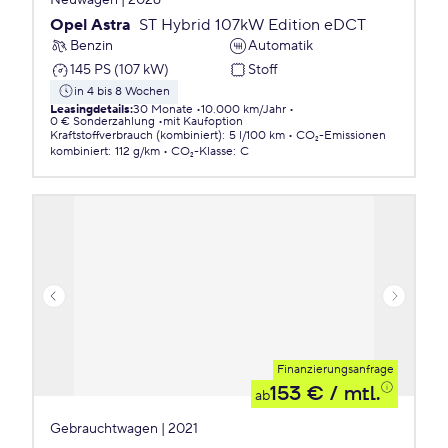
Neuwagen | 2026
Opel Astra
ST Hybrid 107kW Edition eDCT
Benzin
Automatik
145 PS (107 kW)
Stoff
in 4 bis 8 Wochen
Leasingdetails
:
30 Monate
10.000 km/Jahr
0 € Sonderzahlung
mit Kaufoption
Kraftstoffverbrauch (kombiniert)
:
5 l/100 km
CO₂-Emissionen
kombiniert
:
112 g/km
CO₂-Klasse
:
C
Finanzierungsanfrage
153 €
/ mtl.
ab
Gebrauchtwagen | 2021