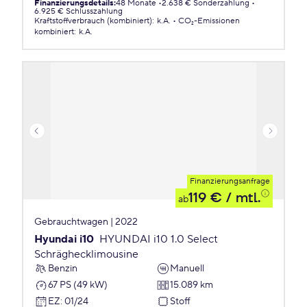
Finanzierungsdetails
:
48 Monate
2.638 € Sonderzahlung
6.925 € Schlusszahlung
Kraftstoffverbrauch (kombiniert)
:
k.A.
CO₂-Emissionen
kombiniert
:
k.A.
Finanzierungsanfrage
119 €
/ mtl.
ab
Gebrauchtwagen | 2022
Hyundai i10
HYUNDAI i10 1.0 Select
Schräghecklimousine
Benzin
Manuell
67 PS (49 kW)
15.089 km
EZ
:
01/24
Stoff