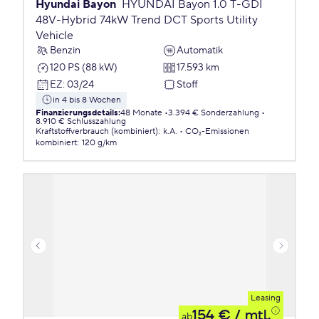
Hyundai Bayon
HYUNDAI Bayon 1.0 T-GDI
48V-Hybrid 74kW Trend DCT Sports Utility
Vehicle
Benzin
Automatik
120 PS (88 kW)
17.593 km
EZ
:
03/24
Stoff
in 4 bis 8 Wochen
Finanzierungsdetails
:
48 Monate
3.394 € Sonderzahlung
8.910 € Schlusszahlung
Kraftstoffverbrauch (kombiniert)
:
k.A.
CO₂-Emissionen
kombiniert
:
120 g/km
Leasing
154 €
/ mtl.
ab