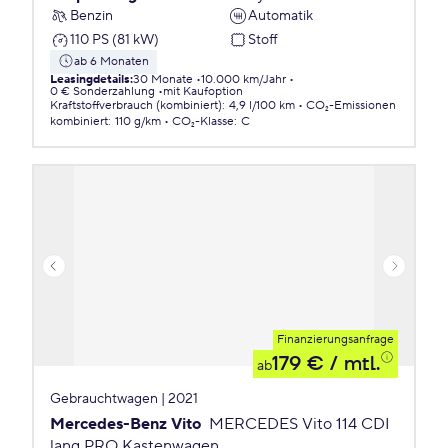
Benzin
Automatik
110 PS (81 kW)
Stoff
ab 6 Monaten
Leasingdetails
:
30 Monate
10.000 km/Jahr
0 € Sonderzahlung
mit Kaufoption
Kraftstoffverbrauch (kombiniert)
:
4,9 l/100 km
CO₂-Emissionen
kombiniert
:
110 g/km
CO₂-Klasse
:
C
Finanzierungsanfrage
179 €
/ mtl.
ab
Gebrauchtwagen | 2021
Mercedes-Benz Vito
MERCEDES Vito 114 CDI
lang PRO Kastenwagen