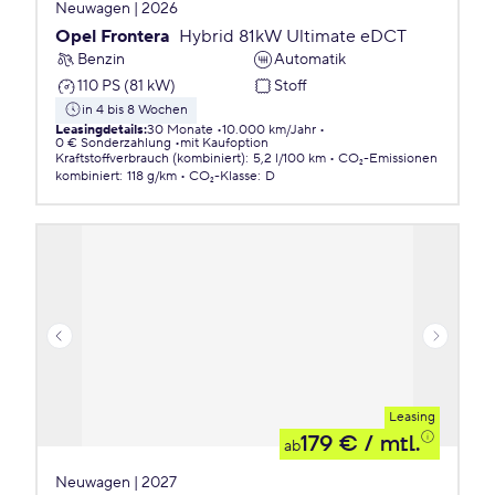
Neuwagen | 2026
Opel Frontera
Hybrid 81kW Ultimate eDCT
Benzin
Automatik
110 PS (81 kW)
Stoff
in 4 bis 8 Wochen
Leasingdetails
:
30 Monate
10.000 km/Jahr
0 € Sonderzahlung
mit Kaufoption
Kraftstoffverbrauch (kombiniert)
:
5,2 l/100 km
CO₂-Emissionen
kombiniert
:
118 g/km
CO₂-Klasse
:
D
Leasing
179 €
/ mtl.
ab
Neuwagen | 2027