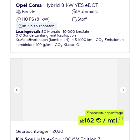
Opel Corsa
Hybrid 81kW YES eDCT
Benzin
Automatik
110 PS (81 kW)
Stoff
in 3 bis 5 Monaten
Leasingdetails
:
30 Monate
10.000 km/Jahr
0 € Sonderzahlung
mit Kaufoption
Kraftstoffverbrauch (kombiniert)
:
4,5 l/100 km
CO₂-Emissionen
kombiniert
:
102 g/km
CO₂-Klasse
:
C
Finanzierungsanfrage
162 €
/ mtl.
ab
Gebrauchtwagen | 2020
Kia Soul
KIA e-Soul 100kW Edition 7