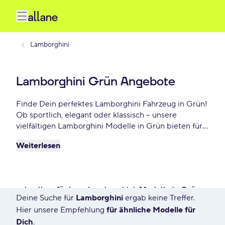
Lamborghini
Lamborghini Grün Angebote
Finde Dein perfektes Lamborghini Fahrzeug in Grün!
Ob sportlich, elegant oder klassisch – unsere
vielfältigen Lamborghini Modelle in Grün bieten für
jeden Geschmack das Richtige. Wähle Dein
Weiterlesen
Traumauto und profitiere von flexiblen Leasing- oder
Finanzierungsoptionen. Jetzt Dein Lamborghini Grün
Angebot sichern – schon ab - €/mtl.
schnell verfügbare Lamborghini-Modelle in Grün
Deine Suche für
Lamborghini
ergab keine Treffer.
396 Angebote für Deine Suche
Hier unsere Empfehlung
für ähnliche Modelle für
Dich
.