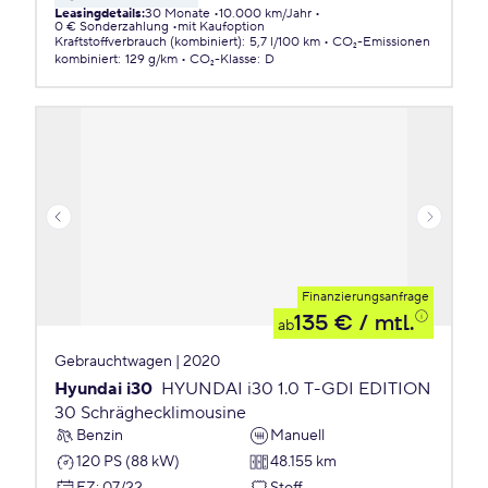
Leasingdetails
:
30 Monate
10.000 km/Jahr
0 € Sonderzahlung
mit Kaufoption
Kraftstoffverbrauch (kombiniert)
:
5,7 l/100 km
CO₂-Emissionen
kombiniert
:
129 g/km
CO₂-Klasse
:
D
Finanzierungsanfrage
135 €
/ mtl.
ab
Gebrauchtwagen | 2020
Hyundai i30
HYUNDAI i30 1.0 T-GDI EDITION
30 Schräghecklimousine
Benzin
Manuell
120 PS (88 kW)
48.155 km
EZ
:
07/22
Stoff