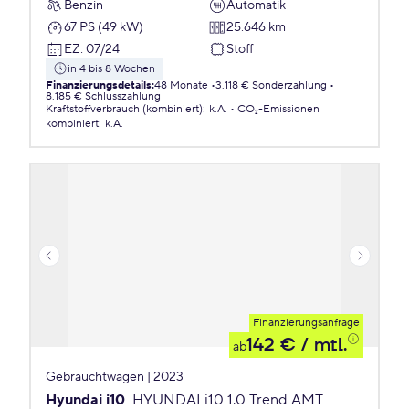
Benzin
Automatik
67 PS (49 kW)
25.646 km
EZ
:
07/24
Stoff
in 4 bis 8 Wochen
Finanzierungsdetails
:
48 Monate
3.118 € Sonderzahlung
8.185 € Schlusszahlung
Kraftstoffverbrauch (kombiniert)
:
k.A.
CO₂-Emissionen
kombiniert
:
k.A.
Finanzierungsanfrage
142 €
/ mtl.
ab
Gebrauchtwagen | 2023
Hyundai i10
HYUNDAI i10 1.0 Trend AMT