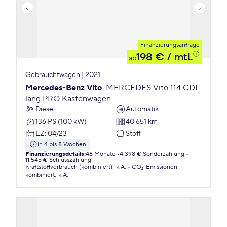
Finanzierungsanfrage
198 €
/ mtl.
ab
Gebrauchtwagen | 2021
Mercedes-Benz Vito
MERCEDES Vito 114 CDI
lang PRO Kastenwagen
Diesel
Automatik
136 PS (100 kW)
40.651 km
EZ
:
04/23
Stoff
in 4 bis 8 Wochen
Finanzierungsdetails
:
48 Monate
4.398 € Sonderzahlung
11.545 € Schlusszahlung
Kraftstoffverbrauch (kombiniert)
:
k.A.
CO₂-Emissionen
kombiniert
:
k.A.