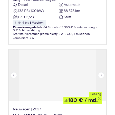
Diesel
Automatik
136 PS (100 kW)
88.578 km
EZ
:
03/23
Stoff
in 4 bis 8 Wochen
Finanzierungsdetails
:
84 Monate
13.350 € Sonderzahlung
0 € Schlusszahlung
Kraftstoffverbrauch (kombiniert)
:
k.A.
CO₂-Emissionen
kombiniert
:
k.A.
Leasing
180 €
/ mtl.
ab
Neuwagen | 2027