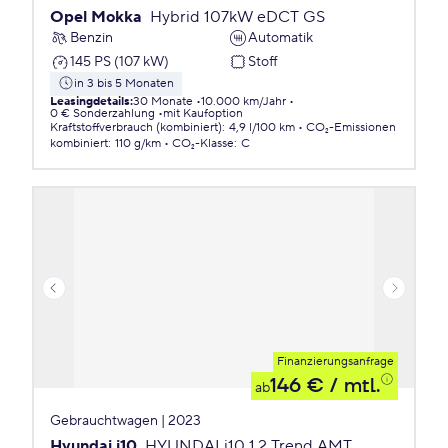
Opel Mokka
Hybrid 107kW eDCT GS
Benzin
Automatik
145 PS (107 kW)
Stoff
in 3 bis 5 Monaten
Leasingdetails
:
30 Monate
10.000 km/Jahr
0 € Sonderzahlung
mit Kaufoption
Kraftstoffverbrauch (kombiniert)
:
4,9 l/100 km
CO₂-Emissionen
kombiniert
:
110 g/km
CO₂-Klasse
:
C
Finanzierungsanfrage
146 €
/ mtl.
ab
Gebrauchtwagen | 2023
Hyundai i10
HYUNDAI i10 1.2 Trend AMT