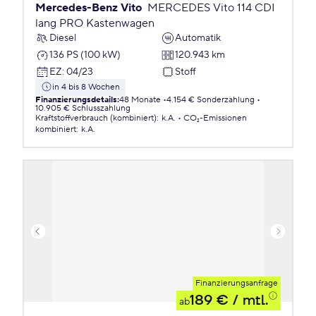
Mercedes-Benz Vito
MERCEDES Vito 114 CDI
lang PRO Kastenwagen
Diesel
Automatik
136 PS (100 kW)
120.943 km
EZ
:
04/23
Stoff
in 4 bis 8 Wochen
Finanzierungsdetails
:
48 Monate
4.154 € Sonderzahlung
10.905 € Schlusszahlung
Kraftstoffverbrauch (kombiniert)
:
k.A.
CO₂-Emissionen
kombiniert
:
k.A.
Finanzierungsanfrage
189 €
/ mtl.
ab