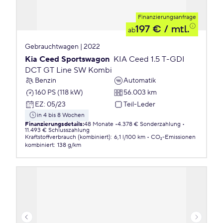
Finanzierungsanfrage
197 €
/ mtl.
ab
Gebrauchtwagen | 2022
Kia Ceed Sportswagon
KIA Ceed 1.5 T-GDI
DCT GT Line SW Kombi
Benzin
Automatik
160 PS (118 kW)
56.003 km
EZ
:
05/23
Teil-Leder
in 4 bis 8 Wochen
Finanzierungsdetails
:
48 Monate
4.378 € Sonderzahlung
11.493 € Schlusszahlung
Kraftstoffverbrauch (kombiniert)
:
6,1 l/100 km
CO₂-Emissionen
kombiniert
:
138 g/km