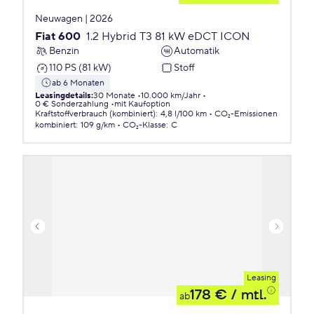
Neuwagen | 2026
Fiat 600
1.2 Hybrid T3 81 kW eDCT ICON
Benzin
Automatik
110 PS (81 kW)
Stoff
ab 6 Monaten
Leasingdetails
:
30 Monate
10.000 km/Jahr
0 € Sonderzahlung
mit Kaufoption
Kraftstoffverbrauch (kombiniert)
:
4,8 l/100 km
CO₂-Emissionen
kombiniert
:
109 g/km
CO₂-Klasse
:
C
Leasing
178 €
/ mtl.
ab