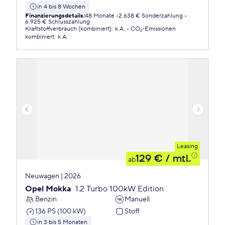
in 4 bis 8 Wochen
Finanzierungsdetails
:
48 Monate
2.638 € Sonderzahlung
6.925 € Schlusszahlung
Kraftstoffverbrauch (kombiniert)
:
k.A.
CO₂-Emissionen
kombiniert
:
k.A.
Leasing
129 €
/ mtl.
ab
Neuwagen | 2026
Opel Mokka
1.2 Turbo 100kW Edition
Benzin
Manuell
136 PS (100 kW)
Stoff
in 3 bis 5 Monaten