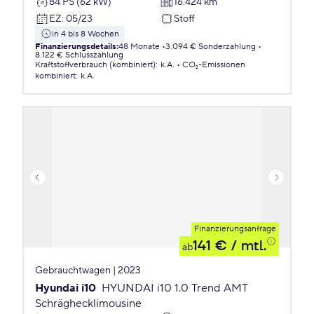
84 PS (62 kW)
16.424 km
EZ
:
05/23
Stoff
in 4 bis 8 Wochen
Finanzierungsdetails
:
48 Monate
3.094 € Sonderzahlung
8.122 € Schlusszahlung
Kraftstoffverbrauch (kombiniert)
:
k.A.
CO₂-Emissionen
kombiniert
:
k.A.
Finanzierungsanfrage
141 €
/ mtl.
ab
Gebrauchtwagen | 2023
Hyundai i10
HYUNDAI i10 1.0 Trend AMT
Schräghecklimousine