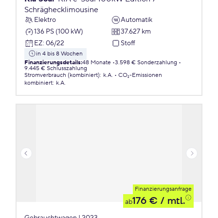
Schräghecklimousine
Elektro
Automatik
136 PS (100 kW)
37.627 km
EZ
:
06/22
Stoff
in 4 bis 8 Wochen
Finanzierungsdetails
:
48 Monate
3.598 € Sonderzahlung
9.445 € Schlusszahlung
Stromverbrauch (kombiniert)
:
k.A.
CO₂-Emissionen
kombiniert
:
k.A.
Finanzierungsanfrage
176 €
/ mtl.
ab