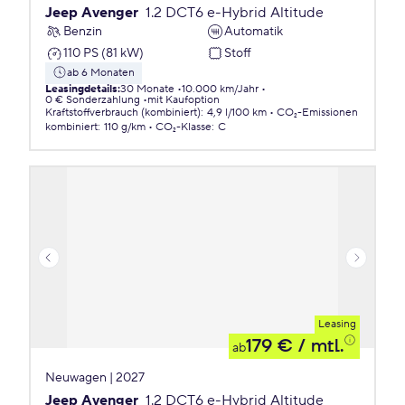
Jeep Avenger
1.2 DCT6 e-Hybrid Altitude
Benzin
Automatik
110 PS (81 kW)
Stoff
ab 6 Monaten
Leasingdetails
:
30 Monate
10.000 km/Jahr
0 € Sonderzahlung
mit Kaufoption
Kraftstoffverbrauch (kombiniert)
:
4,9 l/100 km
CO₂-Emissionen
kombiniert
:
110 g/km
CO₂-Klasse
:
C
Leasing
179 €
/ mtl.
ab
Neuwagen | 2027
Jeep Avenger
1.2 DCT6 e-Hybrid Altitude