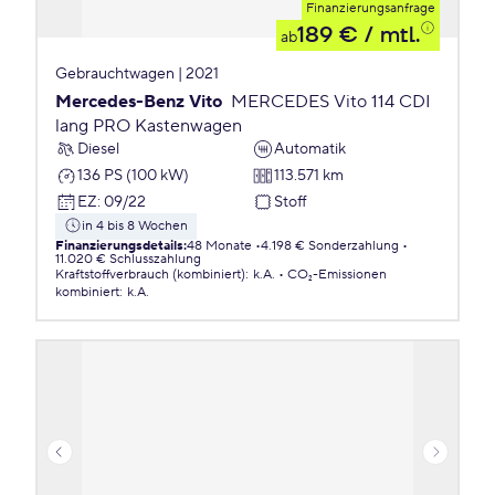
Finanzierungsanfrage
189 €
/ mtl.
ab
Gebrauchtwagen | 2021
Mercedes-Benz Vito
MERCEDES Vito 114 CDI
lang PRO Kastenwagen
Diesel
Automatik
136 PS (100 kW)
113.571 km
EZ
:
09/22
Stoff
in 4 bis 8 Wochen
Finanzierungsdetails
:
48 Monate
4.198 € Sonderzahlung
11.020 € Schlusszahlung
Kraftstoffverbrauch (kombiniert)
:
k.A.
CO₂-Emissionen
kombiniert
:
k.A.