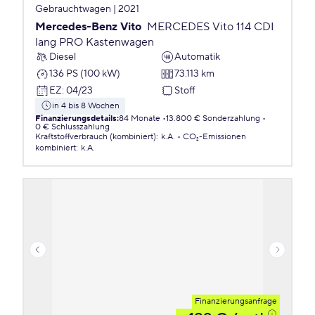
Gebrauchtwagen | 2021
Mercedes-Benz Vito
MERCEDES Vito 114 CDI
lang PRO Kastenwagen
Diesel
Automatik
136 PS (100 kW)
73.113 km
EZ
:
04/23
Stoff
in 4 bis 8 Wochen
Finanzierungsdetails
:
84 Monate
13.800 € Sonderzahlung
0 € Schlusszahlung
Kraftstoffverbrauch (kombiniert)
:
k.A.
CO₂-Emissionen
kombiniert
:
k.A.
Finanzierungsanfrage