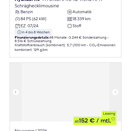
Schräghecklimousine
Benzin
Automatik
84 PS (62 kW)
18.339 km
EZ
:
07/24
Stoff
in 4 bis 8 Wochen
Finanzierungsdetails
:
48 Monate
3.244 € Sonderzahlung
8.516 € Schlusszahlung
Kraftstoffverbrauch (kombiniert)
:
5,7 l/100 km
CO₂-Emissionen
kombiniert
:
129 g/km
Leasing
152 €
/ mtl.
ab