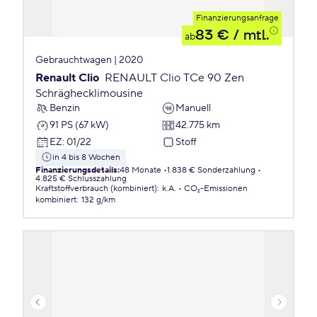
Finanzierungsanfrage
83 €
/ mtl.
ab
Gebrauchtwagen | 2020
Renault Clio
RENAULT Clio TCe 90 Zen
Schräghecklimousine
Benzin
Manuell
91 PS (67 kW)
42.775 km
EZ
:
01/22
Stoff
in 4 bis 8 Wochen
Finanzierungsdetails
:
48 Monate
1.838 € Sonderzahlung
4.825 € Schlusszahlung
Kraftstoffverbrauch (kombiniert)
:
k.A.
CO₂-Emissionen
kombiniert
:
132 g/km