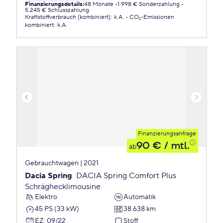
Finanzierungsdetails
:
48 Monate
1.998 € Sonderzahlung
5.245 € Schlusszahlung
Kraftstoffverbrauch (kombiniert)
:
k.A.
CO₂-Emissionen
kombiniert
:
k.A.
Finanzierungsanfrage
90 €
/ mtl.
ab
Gebrauchtwagen | 2021
Dacia Spring
DACIA Spring Comfort Plus
Schräghecklimousine
Elektro
Automatik
45 PS (33 kW)
38.638 km
EZ
:
09/22
Stoff