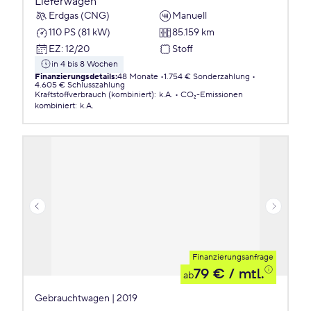
Lieferwagen
Erdgas (CNG)
Manuell
110 PS (81 kW)
85.159 km
EZ
:
12/20
Stoff
in 4 bis 8 Wochen
Finanzierungsdetails
:
48 Monate
1.754 € Sonderzahlung
4.605 € Schlusszahlung
Kraftstoffverbrauch (kombiniert)
:
k.A.
CO₂-Emissionen
kombiniert
:
k.A.
Finanzierungsanfrage
79 €
/ mtl.
ab
Gebrauchtwagen | 2019