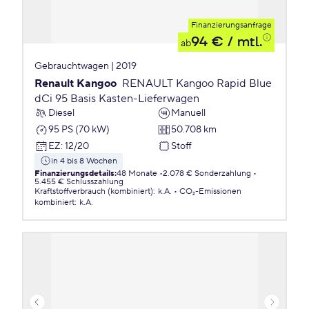
Finanzierungsanfrage
94 €
/ mtl.
ab
Gebrauchtwagen | 2019
Renault Kangoo
RENAULT Kangoo Rapid Blue
dCi 95 Basis Kasten-Lieferwagen
Diesel
Manuell
95 PS (70 kW)
50.708 km
EZ
:
12/20
Stoff
in 4 bis 8 Wochen
Finanzierungsdetails
:
48 Monate
2.078 € Sonderzahlung
5.455 € Schlusszahlung
Kraftstoffverbrauch (kombiniert)
:
k.A.
CO₂-Emissionen
kombiniert
:
k.A.