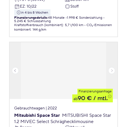
EZ
:
10/22
Stoff
in 4 bis 8 Wochen
Finanzierungsdetails
:
48 Monate
1.998 € Sonderzahlung
5.245 € Schlusszahlung
Kraftstoffverbrauch (kombiniert)
:
5,7 l/100 km
CO₂-Emissionen
kombiniert
:
144 g/km
Finanzierungsanfrage
90 €
/ mtl.
ab
Gebrauchtwagen | 2022
Mitsubishi Space Star
MITSUBISHI Space Star
1.2 MIVEC Select Schräghecklimousine