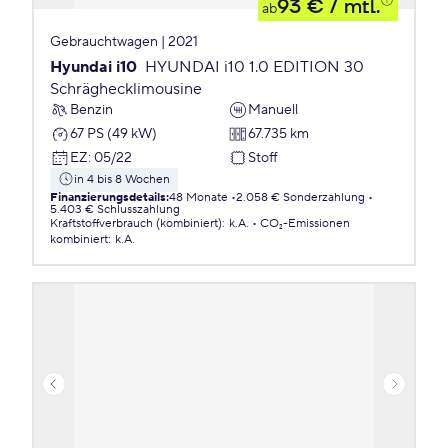
93 €
/ mtl.
ab
Gebrauchtwagen | 2021
Hyundai i10
HYUNDAI i10 1.0 EDITION 30
Schräghecklimousine
Benzin
Manuell
67 PS (49 kW)
67.735 km
EZ
:
05/22
Stoff
in 4 bis 8 Wochen
Finanzierungsdetails
:
48 Monate
2.058 € Sonderzahlung
5.403 € Schlusszahlung
Kraftstoffverbrauch (kombiniert)
:
k.A.
CO₂-Emissionen
kombiniert
:
k.A.