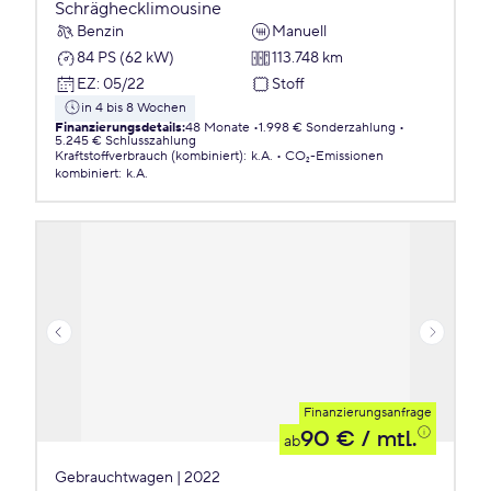
Schräghecklimousine
Benzin
Manuell
84 PS (62 kW)
113.748 km
EZ
:
05/22
Stoff
in 4 bis 8 Wochen
Finanzierungsdetails
:
48 Monate
1.998 € Sonderzahlung
5.245 € Schlusszahlung
Kraftstoffverbrauch (kombiniert)
:
k.A.
CO₂-Emissionen
kombiniert
:
k.A.
Finanzierungsanfrage
90 €
/ mtl.
ab
Gebrauchtwagen | 2022