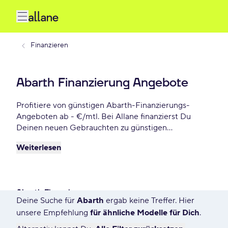
Finanzieren
Abarth Finanzierung Angebote
Profitiere von günstigen Abarth-Finanzierungs-
Angeboten ab - €/mtl. Bei Allane finanzierst Du
Deinen neuen Gebrauchten zu günstigen
Konditionen, inkl. 12 Monate
Weiterlesen
Gebrauchtwagengarantie und vielen weiteren
Vorteilen. Reserviere Dir Dein Wunsch-Abarth-
Modell für die nächsten 72 Stunden.
Abarth Finanzierung
Deine Suche für
Abarth
ergab keine Treffer. Hier
1783 Angebote für Deine Suche
unsere Empfehlung
für ähnliche Modelle für Dich
.