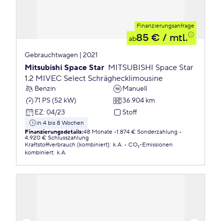
Finanzierungsanfrage
85 €
/ mtl.
ab
Gebrauchtwagen | 2021
Mitsubishi Space Star
MITSUBISHI Space Star
1.2 MIVEC Select Schräghecklimousine
Benzin
Manuell
71 PS (52 kW)
36.904 km
EZ
:
04/23
Stoff
in 4 bis 8 Wochen
Finanzierungsdetails
:
48 Monate
1.874 € Sonderzahlung
4.920 € Schlusszahlung
Kraftstoffverbrauch (kombiniert)
:
k.A.
CO₂-Emissionen
kombiniert
:
k.A.