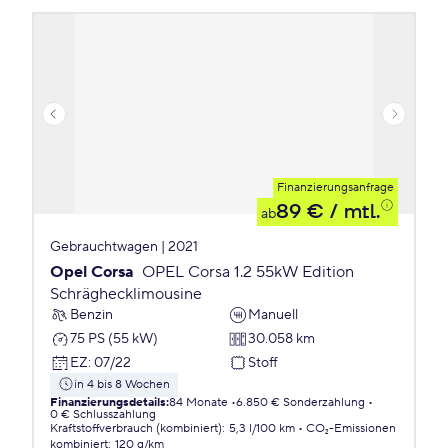
Finanzierungsanfrage
89 €
/ mtl.
ab
Gebrauchtwagen | 2021
Opel Corsa
OPEL Corsa 1.2 55kW Edition
Schräghecklimousine
Benzin
Manuell
75 PS (55 kW)
30.058 km
EZ
:
07/22
Stoff
in 4 bis 8 Wochen
Finanzierungsdetails
:
84 Monate
6.850 € Sonderzahlung
0 € Schlusszahlung
Kraftstoffverbrauch (kombiniert)
:
5,3 l/100 km
CO₂-Emissionen
kombiniert
:
120 g/km