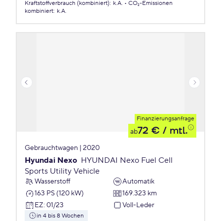
Kraftstoffverbrauch (kombiniert)
:
k.A.
CO₂-Emissionen
kombiniert
:
k.A.
Finanzierungsanfrage
72 €
/ mtl.
ab
Gebrauchtwagen | 2020
Hyundai Nexo
HYUNDAI Nexo Fuel Cell
Sports Utility Vehicle
Wasserstoff
Automatik
163 PS (120 kW)
169.323 km
EZ
:
01/23
Voll-Leder
in 4 bis 8 Wochen