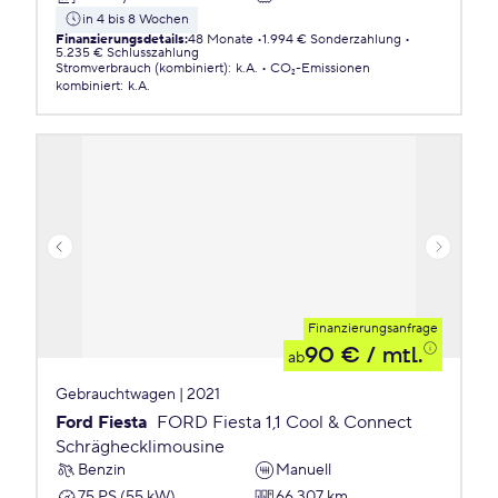
in 4 bis 8 Wochen
Finanzierungsdetails
:
48 Monate
1.994 € Sonderzahlung
5.235 € Schlusszahlung
Stromverbrauch (kombiniert)
:
k.A.
CO₂-Emissionen
kombiniert
:
k.A.
Finanzierungsanfrage
90 €
/ mtl.
ab
Gebrauchtwagen | 2021
Ford Fiesta
FORD Fiesta 1,1 Cool & Connect
Schräghecklimousine
Benzin
Manuell
75 PS (55 kW)
66.307 km