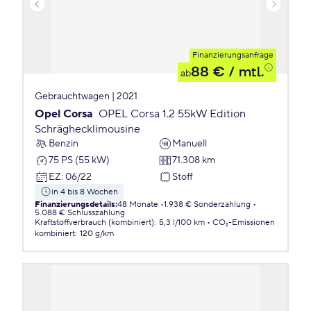
Finanzierungsanfrage
88 €
/ mtl.
ab
Gebrauchtwagen | 2021
Opel Corsa
OPEL Corsa 1.2 55kW Edition
Schräghecklimousine
Benzin
Manuell
75 PS (55 kW)
71.308 km
EZ
:
06/22
Stoff
in 4 bis 8 Wochen
Finanzierungsdetails
:
48 Monate
1.938 € Sonderzahlung
5.088 € Schlusszahlung
Kraftstoffverbrauch (kombiniert)
:
5,3 l/100 km
CO₂-Emissionen
kombiniert
:
120 g/km