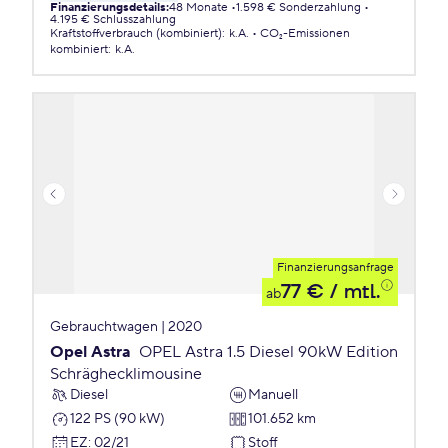
Finanzierungsdetails
:
48 Monate
1.598 € Sonderzahlung
4.195 € Schlusszahlung
Kraftstoffverbrauch (kombiniert)
:
k.A.
CO₂-Emissionen
kombiniert
:
k.A.
Finanzierungsanfrage
77 €
/ mtl.
ab
Gebrauchtwagen | 2020
Opel Astra
OPEL Astra 1.5 Diesel 90kW Edition
Schräghecklimousine
Diesel
Manuell
122 PS (90 kW)
101.652 km
EZ
:
02/21
Stoff