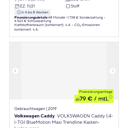
EZ
:
11/21
Stoff
in 4 bis 8 Wochen
Finanzierungsdetails
:
48 Monate
1.738 € Sonderzahlung
4.563 € Schlusszahlung
Kraftstoffverbrauch (kombiniert)
:
k.A.
CO₂-Emissionen
kombiniert
:
k.A.
Finanzierungsanfrage
79 €
/ mtl.
ab
Gebrauchtwagen | 2019
Volkswagen Caddy
VOLKSWAGEN Caddy 1,4-
l-TGI BlueMotion Maxi Trendline Kasten-