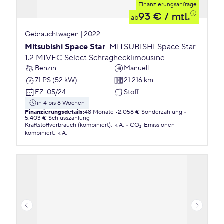
Finanzierungsanfrage
93 €
/ mtl.
ab
Gebrauchtwagen | 2022
Mitsubishi Space Star
MITSUBISHI Space Star
1.2 MIVEC Select Schräghecklimousine
Benzin
Manuell
71 PS (52 kW)
21.216 km
EZ
:
05/24
Stoff
in 4 bis 8 Wochen
Finanzierungsdetails
:
48 Monate
2.058 € Sonderzahlung
5.403 € Schlusszahlung
Kraftstoffverbrauch (kombiniert)
:
k.A.
CO₂-Emissionen
kombiniert
:
k.A.