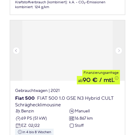
Kraftstoffverbrauch (kombiniert)
:
k.A.
CO₂-Emissionen
kombiniert
:
124 g/km
Finanzierungsanfrage
90 €
/ mtl.
ab
Gebrauchtwagen | 2021
Fiat 500
FIAT 500 1.0 GSE N3 Hybrid CULT
Schräghecklimousine
Benzin
Manuell
69 PS (51 kW)
16.867 km
EZ
:
02/22
Stoff
in 4 bis 8 Wochen