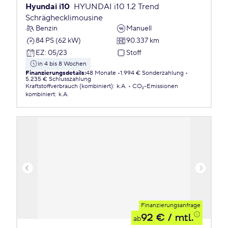
Hyundai i10
HYUNDAI i10 1.2 Trend
Schräghecklimousine
Benzin
Manuell
84 PS (62 kW)
90.337 km
EZ
:
05/23
Stoff
in 4 bis 8 Wochen
Finanzierungsdetails
:
48 Monate
1.994 € Sonderzahlung
5.235 € Schlusszahlung
Kraftstoffverbrauch (kombiniert)
:
k.A.
CO₂-Emissionen
kombiniert
:
k.A.
Finanzierungsanfrage
92 €
/ mtl.
ab