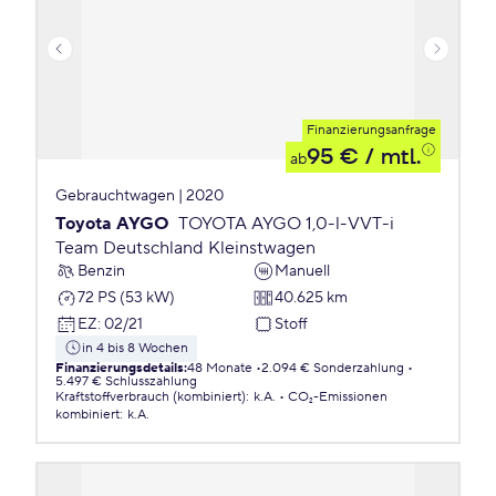
Finanzierungsanfrage
95 €
/ mtl.
ab
Gebrauchtwagen | 2020
Toyota AYGO
TOYOTA AYGO 1,0-l-VVT-i
Team Deutschland Kleinstwagen
Benzin
Manuell
72 PS (53 kW)
40.625 km
EZ
:
02/21
Stoff
in 4 bis 8 Wochen
Finanzierungsdetails
:
48 Monate
2.094 € Sonderzahlung
5.497 € Schlusszahlung
Kraftstoffverbrauch (kombiniert)
:
k.A.
CO₂-Emissionen
kombiniert
:
k.A.