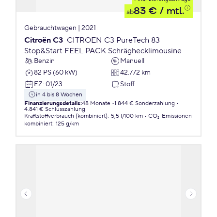
83 €
/ mtl.
ab
Gebrauchtwagen | 2021
Citroën C3
CITROEN C3 PureTech 83
Stop&Start FEEL PACK Schräghecklimousine
Benzin
Manuell
82 PS (60 kW)
42.772 km
EZ
:
01/23
Stoff
in 4 bis 8 Wochen
Finanzierungsdetails
:
48 Monate
1.844 € Sonderzahlung
4.841 € Schlusszahlung
Kraftstoffverbrauch (kombiniert)
:
5,5 l/100 km
CO₂-Emissionen
kombiniert
:
125 g/km