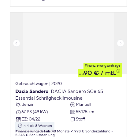
Finanzierungsanfrage
90 €
/ mtl.
ab
Gebrauchtwagen | 2020
Dacia Sandero
DACIA Sandero SCe 65
Essential Schräghecklimousine
Benzin
Manuell
67 PS (49 kW)
55.175 km
EZ
:
04/22
Stoff
in 4 bis 8 Wochen
Finanzierungsdetails
:
48 Monate
1.998 € Sonderzahlung
5.245 € Schlusszahlung