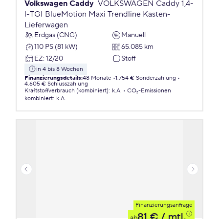
Volkswagen Caddy
VOLKSWAGEN Caddy 1,4-
l-TGI BlueMotion Maxi Trendline Kasten-
Lieferwagen
Erdgas (CNG)
Manuell
110 PS (81 kW)
65.085 km
EZ
:
12/20
Stoff
in 4 bis 8 Wochen
Finanzierungsdetails
:
48 Monate
1.754 € Sonderzahlung
4.605 € Schlusszahlung
Kraftstoffverbrauch (kombiniert)
:
k.A.
CO₂-Emissionen
kombiniert
:
k.A.
Finanzierungsanfrage
81 €
/ mtl.
ab