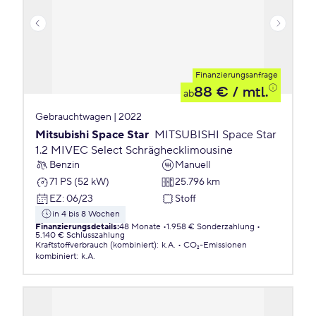
Finanzierungsanfrage
88 €
/ mtl.
ab
Gebrauchtwagen | 2022
Mitsubishi Space Star
MITSUBISHI Space Star
1.2 MIVEC Select Schräghecklimousine
Benzin
Manuell
71 PS (52 kW)
25.796 km
EZ
:
06/23
Stoff
in 4 bis 8 Wochen
Finanzierungsdetails
:
48 Monate
1.958 € Sonderzahlung
5.140 € Schlusszahlung
Kraftstoffverbrauch (kombiniert)
:
k.A.
CO₂-Emissionen
kombiniert
:
k.A.