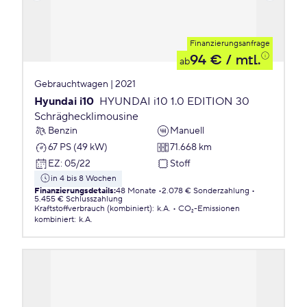
Finanzierungsanfrage
94 €
/ mtl.
ab
Gebrauchtwagen | 2021
Hyundai i10
HYUNDAI i10 1.0 EDITION 30
Schräghecklimousine
Benzin
Manuell
67 PS (49 kW)
71.668 km
EZ
:
05/22
Stoff
in 4 bis 8 Wochen
Finanzierungsdetails
:
48 Monate
2.078 € Sonderzahlung
5.455 € Schlusszahlung
Kraftstoffverbrauch (kombiniert)
:
k.A.
CO₂-Emissionen
kombiniert
:
k.A.