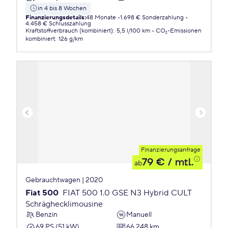
in 4 bis 8 Wochen
Finanzierungsdetails
:
48 Monate
1.698 € Sonderzahlung
4.458 € Schlusszahlung
Kraftstoffverbrauch (kombiniert)
:
5,5 l/100 km
CO₂-Emissionen
kombiniert
:
126 g/km
Finanzierungsanfrage
79 €
/ mtl.
ab
Gebrauchtwagen | 2020
Fiat 500
FIAT 500 1.0 GSE N3 Hybrid CULT
Schräghecklimousine
Benzin
Manuell
69 PS (51 kW)
66.248 km