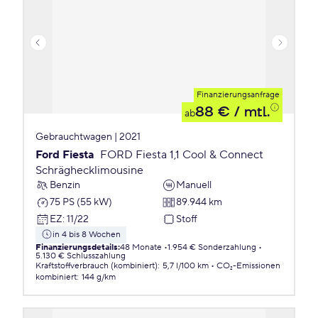
Finanzierungsanfrage
88 €
/ mtl.
ab
Gebrauchtwagen | 2021
Ford Fiesta
FORD Fiesta 1,1 Cool & Connect
Schräghecklimousine
Benzin
Manuell
75 PS (55 kW)
89.944 km
EZ
:
11/22
Stoff
in 4 bis 8 Wochen
Finanzierungsdetails
:
48 Monate
1.954 € Sonderzahlung
5.130 € Schlusszahlung
Kraftstoffverbrauch (kombiniert)
:
5,7 l/100 km
CO₂-Emissionen
kombiniert
:
144 g/km