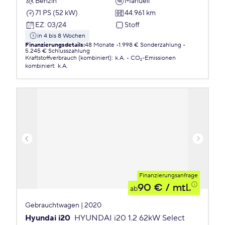
Benzin
Manuell
71 PS (52 kW)
44.961 km
EZ
:
03/24
Stoff
in 4 bis 8 Wochen
Finanzierungsdetails
:
48 Monate
1.998 € Sonderzahlung
5.245 € Schlusszahlung
Kraftstoffverbrauch (kombiniert)
:
k.A.
CO₂-Emissionen
kombiniert
:
k.A.
Finanzierungsanfrage
90 €
/ mtl.
ab
Gebrauchtwagen | 2020
Hyundai i20
HYUNDAI i20 1.2 62kW Select