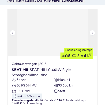
Alternativ kannst Du
Alle Filter zurücksetzen
Finanzierungsanfrage
63 €
/ mtl.
ab
Gebrauchtwagen | 2018
SEAT Mii
SEAT Mii 1.0 44kW Style
Schräghecklimousine
Benzin
Manuell
60 PS (44 kW)
93.608 km
EZ
:
07/19
Stoff
in 4 bis 8 Wochen
Finanzierungsdetails
:
48 Monate
1.398 € Sonderzahlung
3.670 € Schlusszahlung