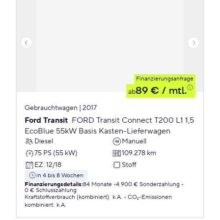
Finanzierungsanfrage
89 €
/ mtl.
ab
Gebrauchtwagen | 2017
Ford Transit
FORD Transit Connect T200 L1 1,5
EcoBlue 55kW Basis Kasten-Lieferwagen
Diesel
Manuell
75 PS (55 kW)
109.278 km
EZ
:
12/18
Stoff
in 4 bis 8 Wochen
Finanzierungsdetails
:
84 Monate
4.900 € Sonderzahlung
0 € Schlusszahlung
Kraftstoffverbrauch (kombiniert)
:
k.A.
CO₂-Emissionen
kombiniert
:
k.A.