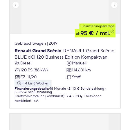
Finanzierungsanfrage
95 €
/ mtl.
ab
Gebrauchtwagen | 2019
Renault Grand Scénic
RENAULT Grand Scénic
BLUE dCi 120 Business Edition Kompaktvan
Diesel
Manuell
120 PS (88 kW)
114.601 km
EZ
:
11/20
Stoff
in 4 bis 8 Wochen
Finanzierungsdetails
:
48 Monate
2.110 € Sonderzahlung
5.539 € Schlusszahlung
Kraftstoffverbrauch (kombiniert)
:
k.A.
CO₂-Emissionen
kombiniert
:
k.A.