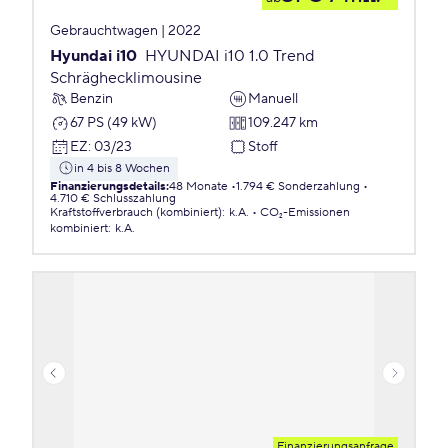
Gebrauchtwagen | 2022
Hyundai i10
HYUNDAI i10 1.0 Trend
Schräghecklimousine
Benzin
Manuell
67 PS (49 kW)
109.247 km
EZ
:
03/23
Stoff
in 4 bis 8 Wochen
Finanzierungsdetails
:
48 Monate
1.794 € Sonderzahlung
4.710 € Schlusszahlung
Kraftstoffverbrauch (kombiniert)
:
k.A.
CO₂-Emissionen
kombiniert
:
k.A.
Finanzierungsanfrage