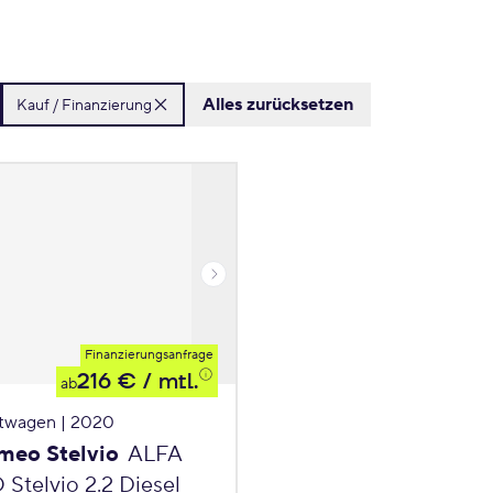
Alles zurücksetzen
Kauf / Finanzierung
Finanzierungsanfrage
216 €
/ mtl.
ab
twagen | 2020
meo Stelvio
ALFA
telvio 2.2 Diesel