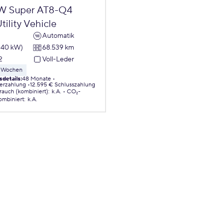
W Super AT8-Q4
tility Vehicle
Automatik
140 kW)
68.539 km
2
Voll-Leder
 8 Wochen
sdetails
:
48 Monate
erzahlung
12.595 € Schlusszahlung
brauch (kombiniert)
:
k.A.
CO₂-
ombiniert
:
k.A.