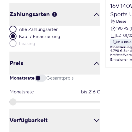
16V 140
Zahlungsarten
Sports U
1
Diesel
190 PS (
Alle Zahlungsarten
EZ
:
01/2
Kauf / Finanzierung
in 4 bis
Leasing
Finanzierung
4.798 € Sond
Kraftstoffver
Emissionen
k
Preis
Monatsrate
Gesamtpreis
Monatsrate
bis
216
€
Verfügbarkeit