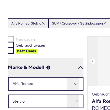
Alfa Romeo:
Stelvio
SUV / Crossover / Geländewagen
Neuwagen
Gebrauchtwagen
Best Deal
s
Marke & Modell
2
Gebrauch
Alfa Ro
ROMEO S