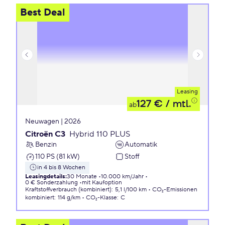
Best Deal
Leasing
127 €
/ mtl.
ab
Neuwagen | 2026
Citroën C3
Hybrid 110 PLUS
Benzin
Automatik
110 PS (81 kW)
Stoff
in 4 bis 8 Wochen
Leasingdetails
:
30 Monate
10.000 km/Jahr
0 € Sonderzahlung
mit Kaufoption
Kraftstoffverbrauch (kombiniert)
:
5,1 l/100 km
CO₂-Emissionen
kombiniert
:
114 g/km
CO₂-Klasse
:
C