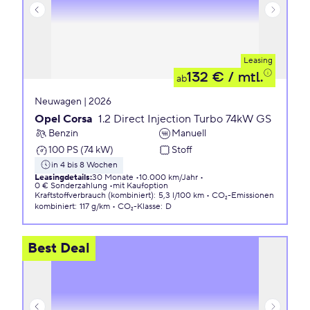
Leasing
132 €
/ mtl.
ab
Neuwagen | 2026
Opel Corsa
1.2 Direct Injection Turbo 74kW GS
Benzin
Manuell
100 PS (74 kW)
Stoff
in 4 bis 8 Wochen
Leasingdetails
:
30 Monate
10.000 km/Jahr
0 € Sonderzahlung
mit Kaufoption
Kraftstoffverbrauch (kombiniert)
:
5,3 l/100 km
CO₂-Emissionen
kombiniert
:
117 g/km
CO₂-Klasse
:
D
Best Deal