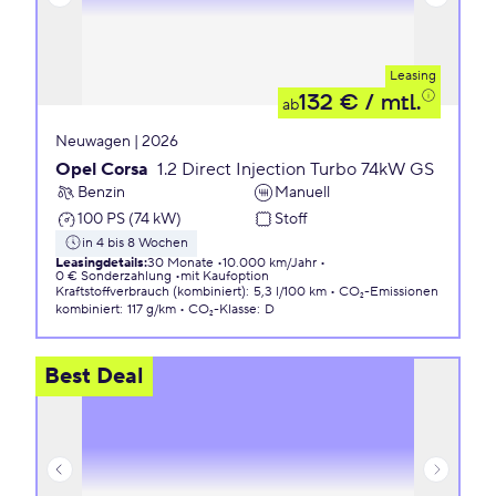
Leasing
132 €
/ mtl.
ab
Neuwagen | 2026
Opel Corsa
1.2 Direct Injection Turbo 74kW GS
Benzin
Manuell
100 PS (74 kW)
Stoff
in 4 bis 8 Wochen
Leasingdetails
:
30 Monate
10.000 km/Jahr
0 € Sonderzahlung
mit Kaufoption
Kraftstoffverbrauch (kombiniert)
:
5,3 l/100 km
CO₂-Emissionen
kombiniert
:
117 g/km
CO₂-Klasse
:
D
Best Deal