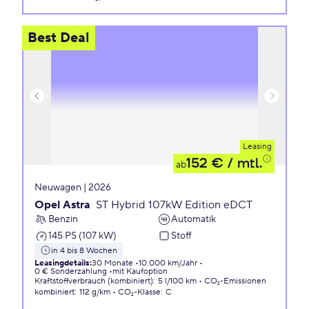
Best Deal
Leasing
152 €
/ mtl.
ab
Neuwagen | 2026
Opel Astra
ST Hybrid 107kW Edition eDCT
Benzin
Automatik
145 PS (107 kW)
Stoff
in 4 bis 8 Wochen
Leasingdetails
:
30 Monate
10.000 km/Jahr
0 € Sonderzahlung
mit Kaufoption
Kraftstoffverbrauch (kombiniert)
:
5 l/100 km
CO₂-Emissionen
kombiniert
:
112 g/km
CO₂-Klasse
:
C