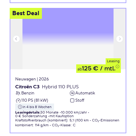
Best Deal
Leasing
125 €
/ mtl.
ab
Neuwagen | 2026
Citroën C3
Hybrid 110 PLUS
Benzin
Automatik
110 PS (81 kW)
Stoff
in 4 bis 8 Wochen
Leasingdetails
:
30 Monate
10.000 km/Jahr
0 € Sonderzahlung
mit Kaufoption
Kraftstoffverbrauch (kombiniert)
:
5,1 l/100 km
CO₂-Emissionen
kombiniert
:
114 g/km
CO₂-Klasse
:
C