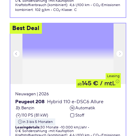
0 € Sonderzahlung
mit Kaufoption
Kraftstoffverbrauch (kombiniert)
:
4,6 l/100 km
CO₂-Emissionen
kombiniert
:
102 g/km
CO₂-Klasse
:
C
Best Deal
Leasing
145 €
/ mtl.
ab
Neuwagen | 2026
Peugeot 208
Hybrid 110 e-DSC6 Allure
Benzin
Automatik
110 PS (81 kW)
Stoff
in 3 bis 5 Monaten
Leasingdetails
:
30 Monate
10.000 km/Jahr
0 € Sonderzahlung
mit Kaufoption
Kraftstoffverbrauch (kombiniert)
:
4,6 l/100 km
CO₂-Emissionen