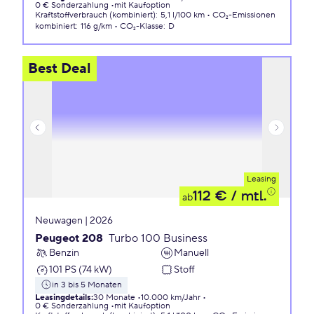
0 € Sonderzahlung
mit Kaufoption
Kraftstoffverbrauch (kombiniert)
:
5,1 l/100 km
CO₂-Emissionen
kombiniert
:
116 g/km
CO₂-Klasse
:
D
Best Deal
Leasing
112 €
/ mtl.
ab
Neuwagen | 2026
Peugeot 208
Turbo 100 Business
Benzin
Manuell
101 PS (74 kW)
Stoff
in 3 bis 5 Monaten
Leasingdetails
:
30 Monate
10.000 km/Jahr
0 € Sonderzahlung
mit Kaufoption