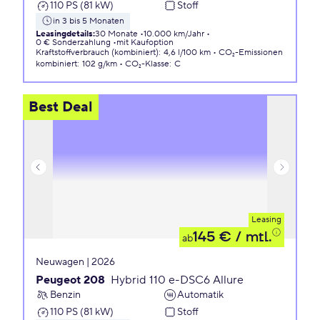
110 PS (81 kW)
Stoff
in 3 bis 5 Monaten
Leasingdetails
:
30 Monate
10.000 km/Jahr
0 € Sonderzahlung
mit Kaufoption
Kraftstoffverbrauch (kombiniert)
:
4,6 l/100 km
CO₂-Emissionen
kombiniert
:
102 g/km
CO₂-Klasse
:
C
Best Deal
Leasing
145 €
/ mtl.
ab
Neuwagen | 2026
Peugeot 208
Hybrid 110 e-DSC6 Allure
Benzin
Automatik
110 PS (81 kW)
Stoff