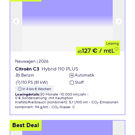
Leasing
127 €
/ mtl.
ab
Neuwagen | 2026
Citroën C3
Hybrid 110 PLUS
Benzin
Automatik
110 PS (81 kW)
Stoff
in 4 bis 8 Wochen
Leasingdetails
:
30 Monate
10.000 km/Jahr
0 € Sonderzahlung
mit Kaufoption
Kraftstoffverbrauch (kombiniert)
:
5,1 l/100 km
CO₂-Emissionen
kombiniert
:
114 g/km
CO₂-Klasse
:
C
Best Deal