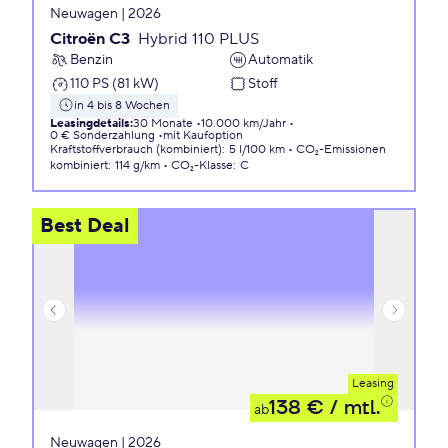
Neuwagen | 2026
Citroën C3
Hybrid 110 PLUS
Benzin
Automatik
110 PS (81 kW)
Stoff
in 4 bis 8 Wochen
Leasingdetails
:
30 Monate
10.000 km/Jahr
0 € Sonderzahlung
mit Kaufoption
Kraftstoffverbrauch (kombiniert)
:
5 l/100 km
CO₂-Emissionen
kombiniert
:
114 g/km
CO₂-Klasse
:
C
Best Deal
Leasing
138 €
/ mtl.
ab
Neuwagen | 2026