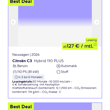
Best Deal
Leasing
127 €
/ mtl.
ab
Neuwagen | 2026
Citroën C3
Hybrid 110 PLUS
Benzin
Automatik
110 PS (81 kW)
Stoff
in 3 bis 5 Monaten
Leasingdetails
:
30 Monate
10.000 km/Jahr
0 € Sonderzahlung
mit Kaufoption
Kraftstoffverbrauch (kombiniert)
:
5,1 l/100 km
CO₂-Emissionen
kombiniert
:
114 g/km
CO₂-Klasse
:
C
Best Deal