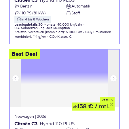
Citroën C3
Hybrid 110 PLUS
Benzin
Automatik
110 PS (81 kW)
Stoff
in 4 bis 8 Wochen
Leasingdetails
:
30 Monate
10.000 km/Jahr
0 € Sonderzahlung
mit Kaufoption
Kraftstoffverbrauch (kombiniert)
:
5 l/100 km
CO₂-Emissionen
kombiniert
:
114 g/km
CO₂-Klasse
:
C
Best Deal
Leasing
138 €
/ mtl.
ab
Neuwagen | 2026
Citroën C3
Hybrid 110 PLUS