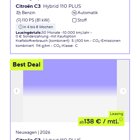
Citroën C3
Hybrid 110 PLUS
Benzin
Automatik
110 PS (81 kW)
Stoff
in 4 bis 8 Wochen
Leasingdetails
:
30 Monate
10.000 km/Jahr
0 € Sonderzahlung
mit Kaufoption
Kraftstoffverbrauch (kombiniert)
:
5 l/100 km
CO₂-Emissionen
kombiniert
:
114 g/km
CO₂-Klasse
:
C
Best Deal
Leasing
138 €
/ mtl.
ab
Neuwagen | 2026