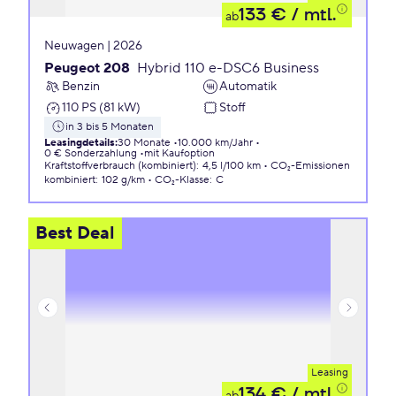
133 €
/ mtl.
ab
Neuwagen | 2026
Peugeot 208
Hybrid 110 e-DSC6 Business
Benzin
Automatik
110 PS (81 kW)
Stoff
in 3 bis 5 Monaten
Leasingdetails
:
30 Monate
10.000 km/Jahr
0 € Sonderzahlung
mit Kaufoption
Kraftstoffverbrauch (kombiniert)
:
4,5 l/100 km
CO₂-Emissionen
kombiniert
:
102 g/km
CO₂-Klasse
:
C
Best Deal
Leasing
134 €
/ mtl.