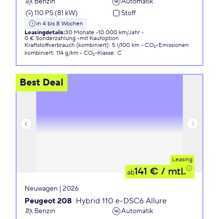
Benzin
Automatik
110 PS (81 kW)
Stoff
in 4 bis 8 Wochen
Leasingdetails
:
30 Monate
10.000 km/Jahr
0 € Sonderzahlung
mit Kaufoption
Kraftstoffverbrauch (kombiniert)
:
5 l/100 km
CO₂-Emissionen
kombiniert
:
114 g/km
CO₂-Klasse
:
C
Best Deal
Leasing
141 €
/ mtl.
ab
Neuwagen | 2026
Peugeot 208
Hybrid 110 e-DSC6 Allure
Benzin
Automatik