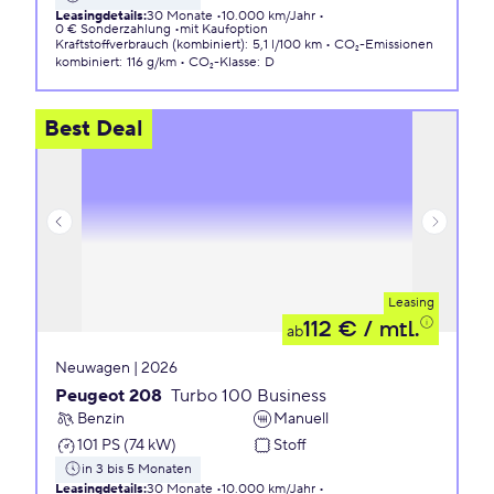
Leasingdetails
:
30 Monate
10.000 km/Jahr
0 € Sonderzahlung
mit Kaufoption
Kraftstoffverbrauch (kombiniert)
:
5,1 l/100 km
CO₂-Emissionen
kombiniert
:
116 g/km
CO₂-Klasse
:
D
Best Deal
Leasing
112 €
/ mtl.
ab
Neuwagen | 2026
Peugeot 208
Turbo 100 Business
Benzin
Manuell
101 PS (74 kW)
Stoff
in 3 bis 5 Monaten
Leasingdetails
:
30 Monate
10.000 km/Jahr