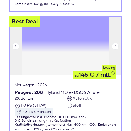
kombiniert
:
102 g/km
CO₂-Klasse
:
C
Best Deal
Leasing
145 €
/ mtl.
ab
Neuwagen | 2026
Peugeot 208
Hybrid 110 e-DSC6 Allure
Benzin
Automatik
110 PS (81 kW)
Stoff
in 3 bis 5 Monaten
Leasingdetails
:
30 Monate
10.000 km/Jahr
0 € Sonderzahlung
mit Kaufoption
Kraftstoffverbrauch (kombiniert)
:
4,6 l/100 km
CO₂-Emissionen
kombiniert
:
102 g/km
CO₂-Klasse
:
C