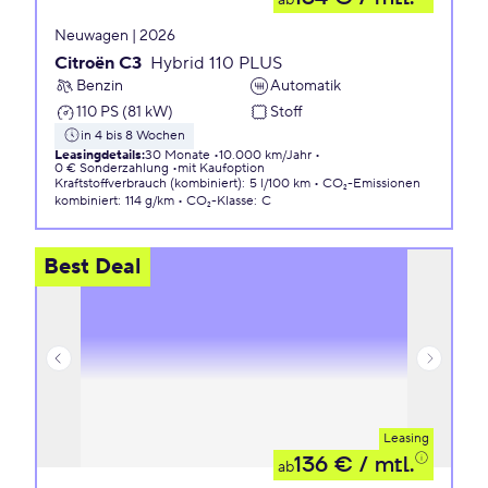
ab
Neuwagen | 2026
Citroën C3
Hybrid 110 PLUS
Benzin
Automatik
110 PS (81 kW)
Stoff
in 4 bis 8 Wochen
Leasingdetails
:
30 Monate
10.000 km/Jahr
0 € Sonderzahlung
mit Kaufoption
Kraftstoffverbrauch (kombiniert)
:
5 l/100 km
CO₂-Emissionen
kombiniert
:
114 g/km
CO₂-Klasse
:
C
Best Deal
Leasing
136 €
/ mtl.
ab