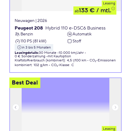
Leasing
133 €
/ mtl.
ab
Neuwagen | 2026
Peugeot 208
Hybrid 110 e-DSC6 Business
Benzin
Automatik
110 PS (81 kW)
Stoff
in 3 bis 5 Monaten
Leasingdetails
:
30 Monate
10.000 km/Jahr
0 € Sonderzahlung
mit Kaufoption
Kraftstoffverbrauch (kombiniert)
:
4,5 l/100 km
CO₂-Emissionen
kombiniert
:
102 g/km
CO₂-Klasse
:
C
Best Deal
Leasing