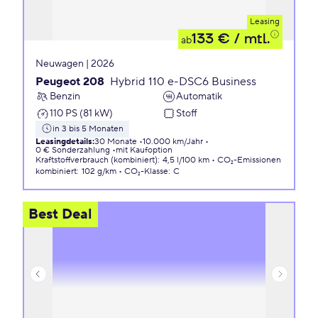
Leasing
133 €
/ mtl.
ab
Neuwagen | 2026
Peugeot 208
Hybrid 110 e-DSC6 Business
Benzin
Automatik
110 PS (81 kW)
Stoff
in 3 bis 5 Monaten
Leasingdetails
:
30 Monate
10.000 km/Jahr
0 € Sonderzahlung
mit Kaufoption
Kraftstoffverbrauch (kombiniert)
:
4,5 l/100 km
CO₂-Emissionen
kombiniert
:
102 g/km
CO₂-Klasse
:
C
Best Deal