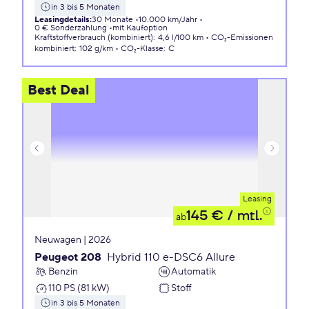
in 3 bis 5 Monaten
Leasingdetails
:
30 Monate
10.000 km/Jahr
0 € Sonderzahlung
mit Kaufoption
Kraftstoffverbrauch (kombiniert)
:
4,6 l/100 km
CO₂-Emissionen
kombiniert
:
102 g/km
CO₂-Klasse
:
C
Best Deal
Leasing
145 €
/ mtl.
ab
Neuwagen | 2026
Peugeot 208
Hybrid 110 e-DSC6 Allure
Benzin
Automatik
110 PS (81 kW)
Stoff
in 3 bis 5 Monaten