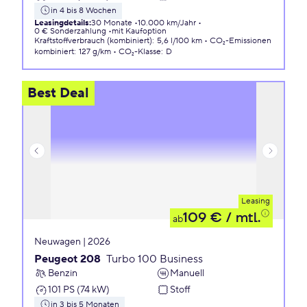
in 4 bis 8 Wochen
Leasingdetails
:
30 Monate
10.000 km/Jahr
0 € Sonderzahlung
mit Kaufoption
Kraftstoffverbrauch (kombiniert)
:
5,6 l/100 km
CO₂-Emissionen
kombiniert
:
127 g/km
CO₂-Klasse
:
D
Best Deal
Leasing
109 €
/ mtl.
ab
Neuwagen | 2026
Peugeot 208
Turbo 100 Business
Benzin
Manuell
101 PS (74 kW)
Stoff
in 3 bis 5 Monaten