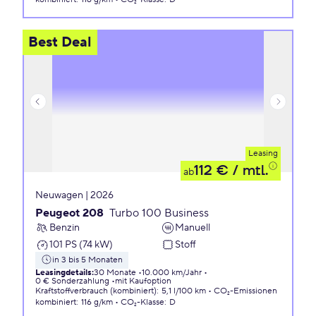
Best Deal
Leasing
112 €
/ mtl.
ab
Neuwagen | 2026
Peugeot 208
Turbo 100 Business
Benzin
Manuell
101 PS (74 kW)
Stoff
in 3 bis 5 Monaten
Leasingdetails
:
30 Monate
10.000 km/Jahr
0 € Sonderzahlung
mit Kaufoption
Kraftstoffverbrauch (kombiniert)
:
5,1 l/100 km
CO₂-Emissionen
kombiniert
:
116 g/km
CO₂-Klasse
:
D