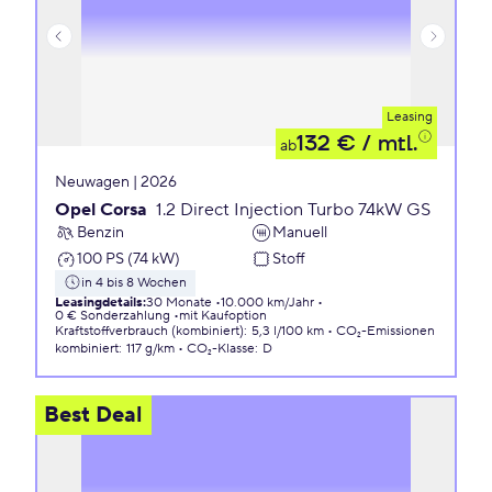
Leasing
132 €
/ mtl.
ab
Neuwagen | 2026
Opel Corsa
1.2 Direct Injection Turbo 74kW GS
Benzin
Manuell
100 PS (74 kW)
Stoff
in 4 bis 8 Wochen
Leasingdetails
:
30 Monate
10.000 km/Jahr
0 € Sonderzahlung
mit Kaufoption
Kraftstoffverbrauch (kombiniert)
:
5,3 l/100 km
CO₂-Emissionen
kombiniert
:
117 g/km
CO₂-Klasse
:
D
Best Deal