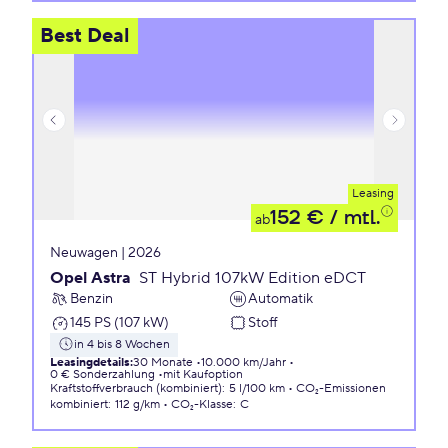
Best Deal
Leasing
152 €
/ mtl.
ab
Neuwagen | 2026
Opel Astra
ST Hybrid 107kW Edition eDCT
Benzin
Automatik
145 PS (107 kW)
Stoff
in 4 bis 8 Wochen
Leasingdetails
:
30 Monate
10.000 km/Jahr
0 € Sonderzahlung
mit Kaufoption
Kraftstoffverbrauch (kombiniert)
:
5 l/100 km
CO₂-Emissionen
kombiniert
:
112 g/km
CO₂-Klasse
:
C