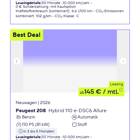
Leasingdetails
:
30 Monate
10.000 km/Jahr
0 € Sonderzahlung
mit Kaufoption
Kraftstoffverbrauch (kombiniert)
:
4,6 l/100 km
CO₂-Emissionen
kombiniert
:
102 g/km
CO₂-Klasse
:
C
Best Deal
Leasing
145 €
/ mtl.
ab
Neuwagen | 2026
Peugeot 208
Hybrid 110 e-DSC6 Allure
Benzin
Automatik
110 PS (81 kW)
Stoff
in 3 bis 5 Monaten
Leasingdetails
:
30 Monate
10.000 km/Jahr