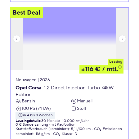
Best Deal
Leasing
116 €
/ mtl.
ab
Neuwagen | 2026
Opel Corsa
1.2 Direct Injection Turbo 74kW
Edition
Benzin
Manuell
100 PS (74 kW)
Stoff
in 4 bis 8 Wochen
Leasingdetails
:
30 Monate
10.000 km/Jahr
0 € Sonderzahlung
mit Kaufoption
Kraftstoffverbrauch (kombiniert)
:
5,1 l/100 km
CO₂-Emissionen
kombiniert
:
116 g/km
CO₂-Klasse
:
D