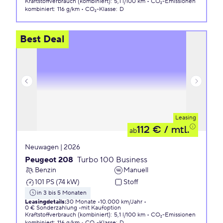
Kraftstoffverbrauch (kombiniert)
:
5,1 l/100 km
CO₂-Emissionen
kombiniert
:
116 g/km
CO₂-Klasse
:
D
Best Deal
Leasing
112 €
/ mtl.
ab
Neuwagen | 2026
Peugeot 208
Turbo 100 Business
Benzin
Manuell
101 PS (74 kW)
Stoff
in 3 bis 5 Monaten
Leasingdetails
:
30 Monate
10.000 km/Jahr
0 € Sonderzahlung
mit Kaufoption
Kraftstoffverbrauch (kombiniert)
:
5,1 l/100 km
CO₂-Emissionen
kombiniert
:
116 g/km
CO₂-Klasse
:
D