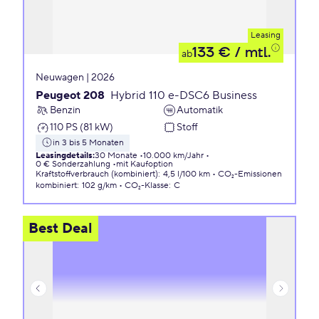
Leasing
133 €
/ mtl.
ab
Neuwagen | 2026
Peugeot 208
Hybrid 110 e-DSC6 Business
Benzin
Automatik
110 PS (81 kW)
Stoff
in 3 bis 5 Monaten
Leasingdetails
:
30 Monate
10.000 km/Jahr
0 € Sonderzahlung
mit Kaufoption
Kraftstoffverbrauch (kombiniert)
:
4,5 l/100 km
CO₂-Emissionen
kombiniert
:
102 g/km
CO₂-Klasse
:
C
Best Deal