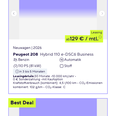
Leasing
129 €
/ mtl.
ab
Neuwagen | 2026
Peugeot 208
Hybrid 110 e-DSC6 Business
Benzin
Automatik
110 PS (81 kW)
Stoff
in 3 bis 5 Monaten
Leasingdetails
:
30 Monate
10.000 km/Jahr
0 € Sonderzahlung
mit Kaufoption
Kraftstoffverbrauch (kombiniert)
:
4,5 l/100 km
CO₂-Emissionen
kombiniert
:
102 g/km
CO₂-Klasse
:
C
Best Deal