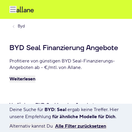
Byd
BYD Seal Finanzierung Angebote
Profitiere von günstigen BYD Seal-Finanzierungs-
Angeboten ab - €/mtl. von Allane.
Weiterlesen
Verfügbare BYD Seal Leasing Angebote
Deine Suche für
BYD: Seal
ergab keine Treffer. Hier
1 Angebot für Deine Suche
unsere Empfehlung
für ähnliche Modelle für Dich
.
Alternativ kannst Du
Alle Filter zurücksetzen