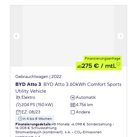
Finanzierungsanfrage
275 €
/ mtl.
ab
Gebrauchtwagen | 2022
BYD Atto 3
BYD Atto 3 60kWh Comfort Sports
Utility Vehicle
Elektro
Automatik
204 PS (150 kW)
4.756 km
EZ
:
08/23
Andere
in 4 bis 8 Wochen
Finanzierungsdetails
:
48 Monate
6.098 € Sonderzahlung
16.008 € Schlusszahlung
Stromverbrauch (kombiniert)
:
k.A.
CO₂-Emissionen