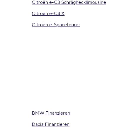
Citroën ë-C3 Schräghecklimousine
Citroën ë-C4 X
Citroën ë-Spacetourer
BMW Finanzieren
Dacia Finanzieren