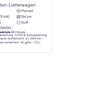
sten-Lieferwagen
Manuell
75 kW)
766 km
5
Stoff
 8 Wochen
sdetails
:
48 Monate
erzahlung
11.230 € Schlusszahlung
brauch (kombiniert)
:
6,1 l/100 km
nen
kombiniert
:
161 g/km
CO₂-