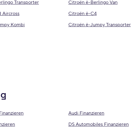
rlingo Transporter
Citroën ë-Berlingo Van
 Aircross
Citroën ë-C4
Jumpy Kombi
Citroën ë-Jumpy Transporter
ng
Finanzieren
Audi Finanzieren
nzieren
DS Automobiles Finanzieren