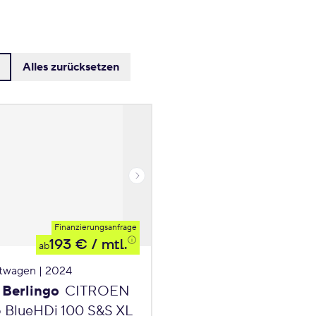
Alles zurücksetzen
Finanzierungsanfrage
193 €
/ mtl.
ab
twagen | 2024
 Berlingo
CITROEN
o BlueHDi 100 S&S XL