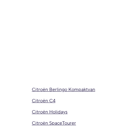
Citroën Berlingo Kompaktvan
Citroën C4
Citroën Holidays
Citroën SpaceTourer