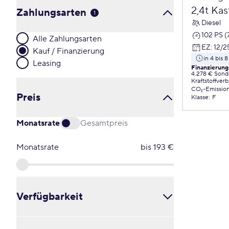
2,4t Ka
Zahlungsarten
1
Diesel
102 PS (
Alle Zahlungsarten
EZ
:
12/2
Kauf / Finanzierung
in 4 bis
Leasing
Finanzierung
4.278 € Sond
Kraftstoffver
CO₂-Emissio
Preis
Klasse
:
F
Monatsrate
Gesamtpreis
Monatsrate
bis
193
€
Verfügbarkeit
Alle