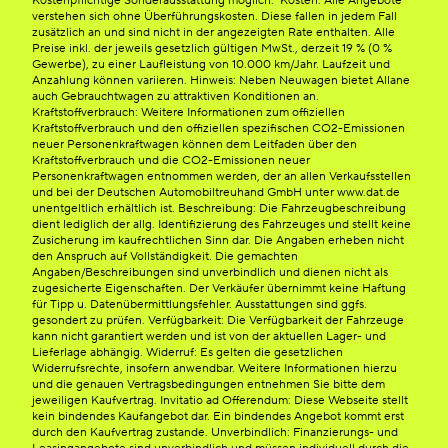
Kostenpflichtige Sonderausstattung möglich. Kosten: Alle Angebote
verstehen sich ohne Überführungskosten. Diese fallen in jedem Fall
zusätzlich an und sind nicht in der angezeigten Rate enthalten. Alle
Preise inkl. der jeweils gesetzlich gültigen MwSt., derzeit 19 % (0 %
Gewerbe), zu einer Laufleistung von 10.000 km/Jahr. Laufzeit und
Anzahlung können variieren. Hinweis: Neben Neuwagen bietet Allane
auch Gebrauchtwagen zu attraktiven Konditionen an.
Kraftstoffverbrauch: Weitere Informationen zum offiziellen
Kraftstoffverbrauch und den offiziellen spezifischen CO2-Emissionen
neuer Personenkraftwagen können dem Leitfaden über den
Kraftstoffverbrauch und die CO2-Emissionen neuer
Personenkraftwagen entnommen werden, der an allen Verkaufsstellen
und bei der Deutschen Automobiltreuhand GmbH unter www.dat.de
unentgeltlich erhältlich ist. Beschreibung: Die Fahrzeugbeschreibung
dient lediglich der allg. Identifizierung des Fahrzeuges und stellt keine
Zusicherung im kaufrechtlichen Sinn dar. Die Angaben erheben nicht
den Anspruch auf Vollständigkeit. Die gemachten
Angaben/Beschreibungen sind unverbindlich und dienen nicht als
zugesicherte Eigenschaften. Der Verkäufer übernimmt keine Haftung
für Tipp u. Datenübermittlungsfehler. Ausstattungen sind ggfs.
gesondert zu prüfen. Verfügbarkeit: Die Verfügbarkeit der Fahrzeuge
kann nicht garantiert werden und ist von der aktuellen Lager- und
Lieferlage abhängig. Widerruf: Es gelten die gesetzlichen
Widerrufsrechte, insofern anwendbar. Weitere Informationen hierzu
und die genauen Vertragsbedingungen entnehmen Sie bitte dem
jeweiligen Kaufvertrag. Invitatio ad Offerendum: Diese Webseite stellt
kein bindendes Kaufangebot dar. Ein bindendes Angebot kommt erst
durch den Kaufvertrag zustande. Unverbindlich: Finanzierungs- und