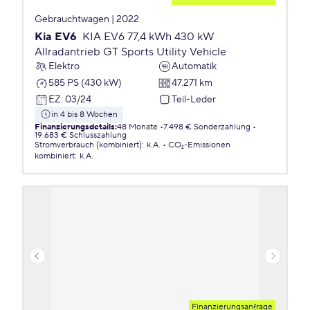
Gebrauchtwagen | 2022
Kia EV6
KIA EV6 77,4 kWh 430 kW
Allradantrieb GT Sports Utility Vehicle
Elektro
Automatik
585 PS (430 kW)
47.271 km
EZ
:
03/24
Teil-Leder
in 4 bis 8 Wochen
Finanzierungsdetails
:
48 Monate
7.498 € Sonderzahlung
19.683 € Schlusszahlung
Stromverbrauch (kombiniert)
:
k.A.
CO₂-Emissionen
kombiniert
:
k.A.
Finanzierungsanfrage