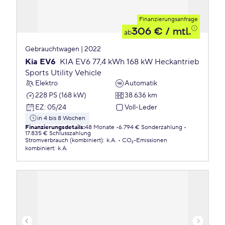
Finanzierungsanfrage
306 €
/ mtl.
ab
Gebrauchtwagen | 2022
Kia EV6
KIA EV6 77,4 kWh 168 kW Heckantrieb
Sports Utility Vehicle
Elektro
Automatik
228 PS (168 kW)
38.636 km
EZ
:
05/24
Voll-Leder
in 4 bis 8 Wochen
Finanzierungsdetails
:
48 Monate
6.794 € Sonderzahlung
17.835 € Schlusszahlung
Stromverbrauch (kombiniert)
:
k.A.
CO₂-Emissionen
kombiniert
:
k.A.