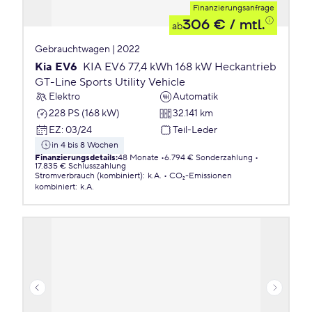
Finanzierungsanfrage
306 €
/ mtl.
ab
Gebrauchtwagen | 2022
Kia EV6
KIA EV6 77,4 kWh 168 kW Heckantrieb
GT-Line Sports Utility Vehicle
Elektro
Automatik
228 PS (168 kW)
32.141 km
EZ
:
03/24
Teil-Leder
in 4 bis 8 Wochen
Finanzierungsdetails
:
48 Monate
6.794 € Sonderzahlung
17.835 € Schlusszahlung
Stromverbrauch (kombiniert)
:
k.A.
CO₂-Emissionen
kombiniert
:
k.A.