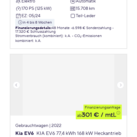
Elektro
Automatik
170 PS (125 kW)
15.708 km
EZ
:
05/24
Teil-Leder
in 4 bis 8 Wochen
Finanzierungsdetails
:
48 Monate
6.598 € Sonderzahlung
17.320 € Schlusszahlung
Stromverbrauch (kombiniert)
:
k.A.
CO₂-Emissionen
kombiniert
:
k.A.
Finanzierungsanfrage
301 €
/ mtl.
ab
Gebrauchtwagen | 2022
Kia EV6
KIA EV6 77,4 kWh 168 kW Heckantrieb