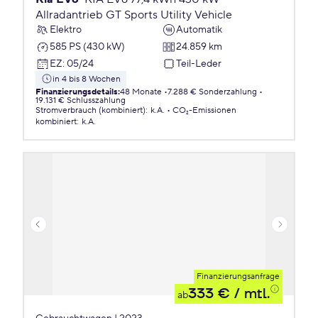
Allradantrieb GT Sports Utility Vehicle
Elektro
Automatik
585 PS (430 kW)
24.859 km
EZ
:
05/24
Teil-Leder
in 4 bis 8 Wochen
Finanzierungsdetails
:
48 Monate
7.288 € Sonderzahlung
19.131 € Schlusszahlung
Stromverbrauch (kombiniert)
:
k.A.
CO₂-Emissionen
kombiniert
:
k.A.
Finanzierungsanfrage
333 €
/ mtl.
ab