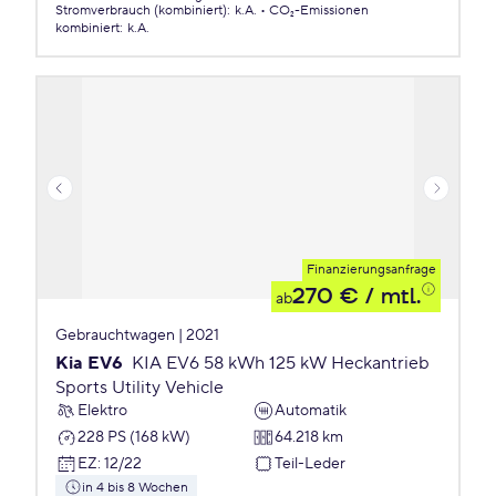
Stromverbrauch (kombiniert)
:
k.A.
CO₂-Emissionen
kombiniert
:
k.A.
Finanzierungsanfrage
270 €
/ mtl.
ab
Gebrauchtwagen | 2021
Kia EV6
KIA EV6 58 kWh 125 kW Heckantrieb
Sports Utility Vehicle
Elektro
Automatik
228 PS (168 kW)
64.218 km
EZ
:
12/22
Teil-Leder
in 4 bis 8 Wochen