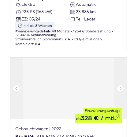
Elektro
Automatik
228 PS (168 kW)
23.886 km
EZ
:
05/24
Teil-Leder
in 4 bis 8 Wochen
Finanzierungsdetails
:
48 Monate
7.254 € Sonderzahlung
19.042 € Schlusszahlung
Stromverbrauch (kombiniert)
:
k.A.
CO₂-Emissionen
kombiniert
:
k.A.
Finanzierungsanfrage
328 €
/ mtl.
ab
Gebrauchtwagen | 2022
Kia EV6
KIA EV6 77,4 kWh 430 kW