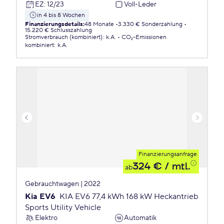
EZ
:
12/23
Voll-Leder
in 4 bis 8 Wochen
Finanzierungsdetails
:
48 Monate
3.330 € Sonderzahlung
15.220 € Schlusszahlung
Stromverbrauch (kombiniert)
:
k.A.
CO₂-Emissionen
kombiniert
:
k.A.
Finanzierungsanfrage
324 €
/ mtl.
ab
Gebrauchtwagen | 2022
Kia EV6
KIA EV6 77,4 kWh 168 kW Heckantrieb
Sports Utility Vehicle
Elektro
Automatik