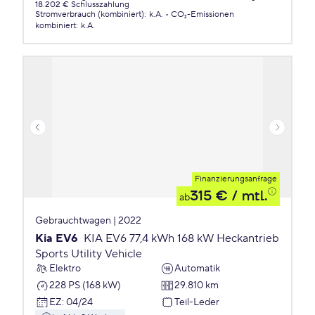
18.202 € Schlusszahlung
Stromverbrauch (kombiniert)
:
k.A.
CO₂-Emissionen
kombiniert
:
k.A.
Finanzierungsanfrage
315 €
/ mtl.
ab
Gebrauchtwagen | 2022
Kia EV6
KIA EV6 77,4 kWh 168 kW Heckantrieb
Sports Utility Vehicle
Elektro
Automatik
228 PS (168 kW)
29.810 km
EZ
:
04/24
Teil-Leder