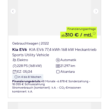
Finanzierungsanfrage
310 €
/ mtl.
ab
Gebrauchtwagen | 2022
Kia EV6
KIA EV6 77,4 kWh 168 kW Heckantrieb
Sports Utility Vehicle
Elektro
Automatik
228 PS (168 kW)
21.297 km
EZ
:
05/24
Alcantara
in 4 bis 8 Wochen
Finanzierungsdetails
:
48 Monate
6.878 € Sonderzahlung
18.055 € Schlusszahlung
Stromverbrauch (kombiniert)
:
k.A.
CO₂-Emissionen
kombiniert
:
k.A.