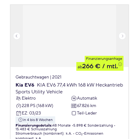
Finanzierungsanfrage
266 €
/ mtl.
ab
Gebrauchtwagen | 2021
Kia EV6
KIA EV6 77,4 kWh 168 kW Heckantrieb
Sports Utility Vehicle
Elektro
Automatik
228 PS (168 kW)
67.826 km
EZ
:
03/23
Teil-Leder
in 4 bis 8 Wochen
Finanzierungsdetails
:
48 Monate
5.898 € Sonderzahlung
15.483 € Schlusszahlung
Stromverbrauch (kombiniert)
:
k.A.
CO₂-Emissionen
kombiniert
:
k.A.