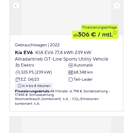
Finanzierungsanfrage
306 €
/ mtl.
ab
Gebrauchtwagen | 2022
Kia EV6
KIA EV6 77,4 kWh 239 kW
Allradantrieb GT-Line Sports Utility Vehicle
Elektro
Automatik
325 PS (239 kW)
68.348 km
EZ
:
04/23
Teil-Leder
in 4 bis 8 Wochen
Finanzierungsdetails
:
48 Monate
6.798 € Sonderzahlung
17.845 € Schlusszahlung
Stromverbrauch (kombiniert)
:
k.A.
CO₂-Emissionen
kombiniert
:
k.A.