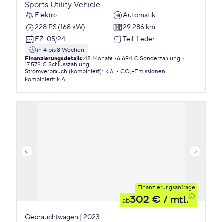
Sports Utility Vehicle
Elektro
Automatik
228 PS (168 kW)
29.286 km
EZ
:
05/24
Teil-Leder
in 4 bis 8 Wochen
Finanzierungsdetails
:
48 Monate
6.694 € Sonderzahlung
17.572 € Schlusszahlung
Stromverbrauch (kombiniert)
:
k.A.
CO₂-Emissionen
kombiniert
:
k.A.
Finanzierungsanfrage
302 €
/ mtl.
ab
Gebrauchtwagen | 2023