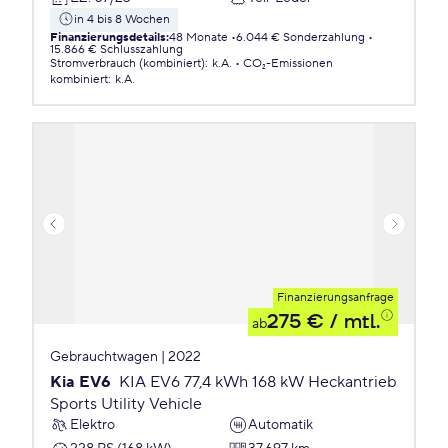
in 4 bis 8 Wochen
Finanzierungsdetails
:
48 Monate
6.044 € Sonderzahlung
15.866 € Schlusszahlung
Stromverbrauch (kombiniert)
:
k.A.
CO₂-Emissionen
kombiniert
:
k.A.
Finanzierungsanfrage
275 €
/ mtl.
ab
Gebrauchtwagen | 2022
Kia EV6
KIA EV6 77,4 kWh 168 kW Heckantrieb
Sports Utility Vehicle
Elektro
Automatik