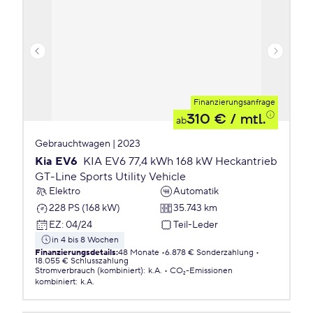
Finanzierungsanfrage
310 €
/ mtl.
ab
Gebrauchtwagen | 2023
Kia EV6
KIA EV6 77,4 kWh 168 kW Heckantrieb
GT-Line Sports Utility Vehicle
Elektro
Automatik
228 PS (168 kW)
35.743 km
EZ
:
04/24
Teil-Leder
in 4 bis 8 Wochen
Finanzierungsdetails
:
48 Monate
6.878 € Sonderzahlung
18.055 € Schlusszahlung
Stromverbrauch (kombiniert)
:
k.A.
CO₂-Emissionen
kombiniert
:
k.A.