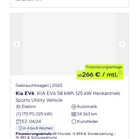
Finanzierungsanfrage
266 €
/ mtl.
ab
Gebrauchtwagen | 2022
Kia EV6
KIA EV6 58 kWh 125 kW Heckantrieb
Sports Utility Vehicle
Elektro
Automatik
170 PS (125 kW)
34.363 km
EZ
:
04/24
Kunstleder
in 4 bis 8 Wochen
Finanzierungsdetails
:
48 Monate
5.898 € Sonderzahlung
15.483 € Schlusszahlung