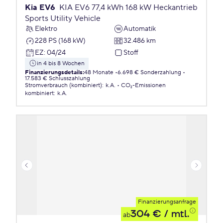
Kia EV6
KIA EV6 77,4 kWh 168 kW Heckantrieb
Sports Utility Vehicle
Elektro
Automatik
228 PS (168 kW)
32.486 km
EZ
:
04/24
Stoff
in 4 bis 8 Wochen
Finanzierungsdetails
:
48 Monate
6.698 € Sonderzahlung
17.583 € Schlusszahlung
Stromverbrauch (kombiniert)
:
k.A.
CO₂-Emissionen
kombiniert
:
k.A.
Finanzierungsanfrage
304 €
/ mtl.
ab