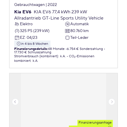
Gebrauchtwagen | 2022
Kia EV6
KIA EV6 77,4 kWh 239 kW
Allradantrieb GT-Line Sports Utility Vehicle
Elektro
Automatik
325 PS (239 kW)
80.760 km
EZ
:
04/23
Teil-Leder
in 4 bis 8 Wochen
Finanzierungsdetails
:
48 Monate
6.754 € Sonderzahlung
17.730 € Schlusszahlung
Stromverbrauch (kombiniert)
:
k.A.
CO₂-Emissionen
kombiniert
:
k.A.
Finanzierungsanfrage