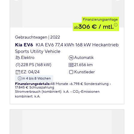
Finanzierungsanfrage
306 €
/ mtl.
ab
Gebrauchtwagen | 2022
Kia EV6
KIA EV6 77,4 kWh 168 kW Heckantrieb
Sports Utility Vehicle
Elektro
Automatik
228 PS (168 kW)
21.656 km
EZ
:
04/24
Kunstleder
in 4 bis 8 Wochen
Finanzierungsdetails
:
48 Monate
6.798 € Sonderzahlung
17.845 € Schlusszahlung
Stromverbrauch (kombiniert)
:
k.A.
CO₂-Emissionen
kombiniert
:
k.A.