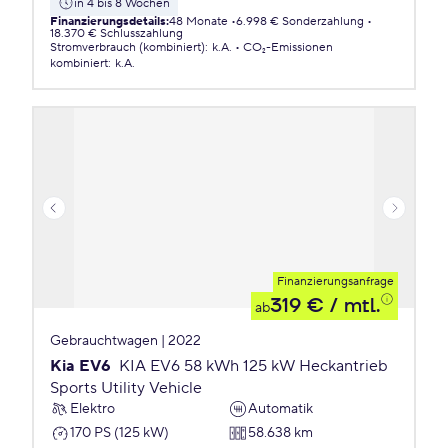
in 4 bis 8 Wochen
Finanzierungsdetails
:
48 Monate
6.998 € Sonderzahlung
18.370 € Schlusszahlung
Stromverbrauch (kombiniert)
:
k.A.
CO₂-Emissionen
kombiniert
:
k.A.
Finanzierungsanfrage
319 €
/ mtl.
ab
Gebrauchtwagen | 2022
Kia EV6
KIA EV6 58 kWh 125 kW Heckantrieb
Sports Utility Vehicle
Elektro
Automatik
170 PS (125 kW)
58.638 km