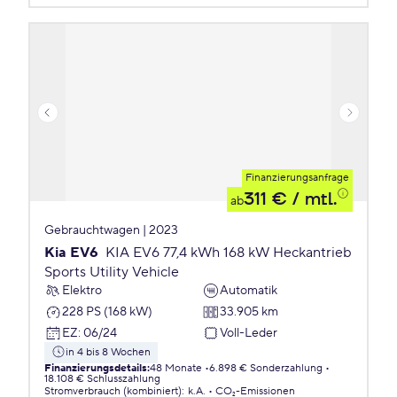
Finanzierungsanfrage
311 €
/ mtl.
ab
Gebrauchtwagen | 2023
Kia EV6
KIA EV6 77,4 kWh 168 kW Heckantrieb
Sports Utility Vehicle
Elektro
Automatik
228 PS (168 kW)
33.905 km
EZ
:
06/24
Voll-Leder
in 4 bis 8 Wochen
Finanzierungsdetails
:
48 Monate
6.898 € Sonderzahlung
18.108 € Schlusszahlung
Stromverbrauch (kombiniert)
:
k.A.
CO₂-Emissionen