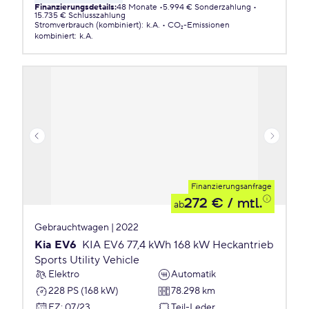
Finanzierungsdetails
:
48 Monate
5.994 € Sonderzahlung
15.735 € Schlusszahlung
Stromverbrauch (kombiniert)
:
k.A.
CO₂-Emissionen
kombiniert
:
k.A.
Finanzierungsanfrage
272 €
/ mtl.
ab
Gebrauchtwagen | 2022
Kia EV6
KIA EV6 77,4 kWh 168 kW Heckantrieb
Sports Utility Vehicle
Elektro
Automatik
228 PS (168 kW)
78.298 km
EZ
:
07/23
Teil-Leder