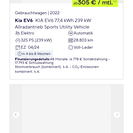
305 €
/ mtl.
ab
Gebrauchtwagen | 2022
Kia EV6
KIA EV6 77,4 kWh 239 kW
Allradantrieb Sports Utility Vehicle
Elektro
Automatik
325 PS (239 kW)
28.803 km
EZ
:
04/24
Voll-Leder
in 4 bis 8 Wochen
Finanzierungsdetails
:
48 Monate
6.778 € Sonderzahlung
17.793 € Schlusszahlung
Stromverbrauch (kombiniert)
:
k.A.
CO₂-Emissionen
kombiniert
:
k.A.