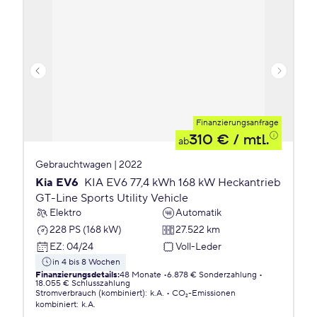
Finanzierungsanfrage
310 €
/ mtl.
ab
Gebrauchtwagen | 2022
Kia EV6
KIA EV6 77,4 kWh 168 kW Heckantrieb
GT-Line Sports Utility Vehicle
Elektro
Automatik
228 PS (168 kW)
27.522 km
EZ
:
04/24
Voll-Leder
in 4 bis 8 Wochen
Finanzierungsdetails
:
48 Monate
6.878 € Sonderzahlung
18.055 € Schlusszahlung
Stromverbrauch (kombiniert)
:
k.A.
CO₂-Emissionen
kombiniert
:
k.A.