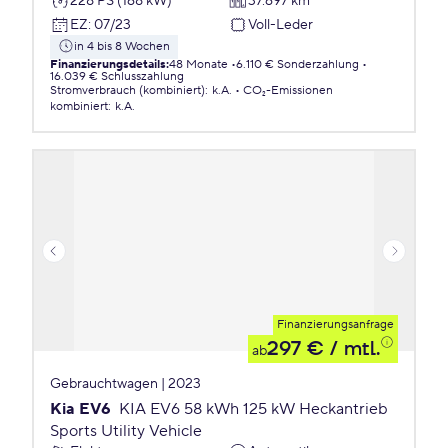
228 PS (168 kW)
37.697 km
EZ
:
07/23
Voll-Leder
in 4 bis 8 Wochen
Finanzierungsdetails
:
48 Monate
6.110 € Sonderzahlung
16.039 € Schlusszahlung
Stromverbrauch (kombiniert)
:
k.A.
CO₂-Emissionen
kombiniert
:
k.A.
Finanzierungsanfrage
297 €
/ mtl.
ab
Gebrauchtwagen | 2023
Kia EV6
KIA EV6 58 kWh 125 kW Heckantrieb
Sports Utility Vehicle