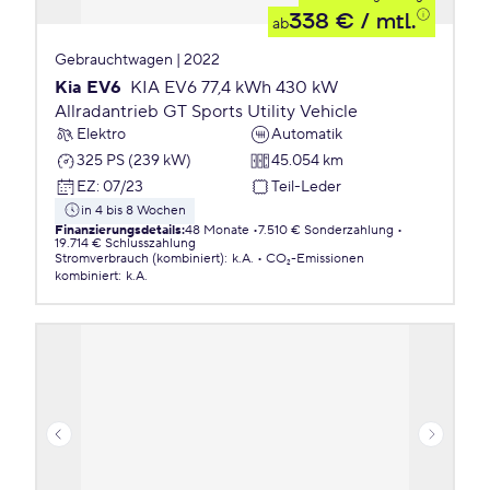
338 €
/ mtl.
ab
Gebrauchtwagen | 2022
Kia EV6
KIA EV6 77,4 kWh 430 kW
Allradantrieb GT Sports Utility Vehicle
Elektro
Automatik
325 PS (239 kW)
45.054 km
EZ
:
07/23
Teil-Leder
in 4 bis 8 Wochen
Finanzierungsdetails
:
48 Monate
7.510 € Sonderzahlung
19.714 € Schlusszahlung
Stromverbrauch (kombiniert)
:
k.A.
CO₂-Emissionen
kombiniert
:
k.A.