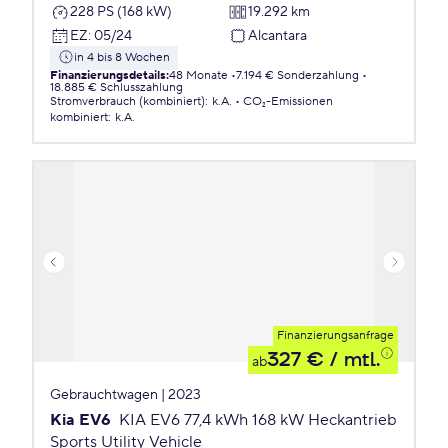
228 PS (168 kW)
19.292 km
EZ
:
05/24
Alcantara
in 4 bis 8 Wochen
Finanzierungsdetails
:
48 Monate
7.194 € Sonderzahlung
18.885 € Schlusszahlung
Stromverbrauch (kombiniert)
:
k.A.
CO₂-Emissionen
kombiniert
:
k.A.
Finanzierungsanfrage
327 €
/ mtl.
ab
Gebrauchtwagen | 2023
Kia EV6
KIA EV6 77,4 kWh 168 kW Heckantrieb
Sports Utility Vehicle