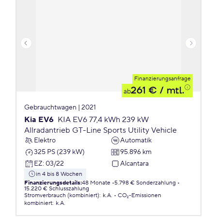
Finanzierungsanfrage
261 €
/ mtl.
ab
Gebrauchtwagen | 2021
Kia EV6
KIA EV6 77,4 kWh 239 kW
Allradantrieb GT-Line Sports Utility Vehicle
Elektro
Automatik
325 PS (239 kW)
95.896 km
EZ
:
03/22
Alcantara
in 4 bis 8 Wochen
Finanzierungsdetails
:
48 Monate
5.798 € Sonderzahlung
15.220 € Schlusszahlung
Stromverbrauch (kombiniert)
:
k.A.
CO₂-Emissionen
kombiniert
:
k.A.