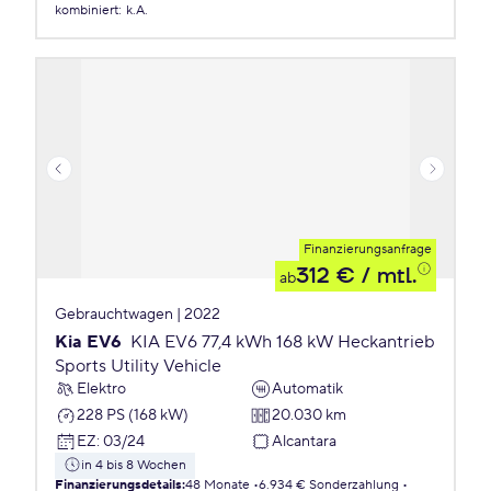
kombiniert
:
k.A.
Finanzierungsanfrage
312 €
/ mtl.
ab
Gebrauchtwagen | 2022
Kia EV6
KIA EV6 77,4 kWh 168 kW Heckantrieb
Sports Utility Vehicle
Elektro
Automatik
228 PS (168 kW)
20.030 km
EZ
:
03/24
Alcantara
in 4 bis 8 Wochen
Finanzierungsdetails
:
48 Monate
6.934 € Sonderzahlung