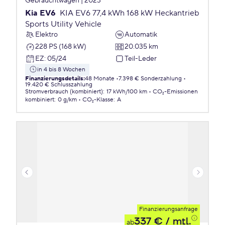
Gebrauchtwagen | 2023
Kia EV6
KIA EV6 77,4 kWh 168 kW Heckantrieb
Sports Utility Vehicle
Elektro
Automatik
228 PS (168 kW)
20.035 km
EZ
:
05/24
Teil-Leder
in 4 bis 8 Wochen
Finanzierungsdetails
:
48 Monate
7.398 € Sonderzahlung
19.420 € Schlusszahlung
Stromverbrauch (kombiniert)
:
17 kWh/100 km
CO₂-Emissionen
kombiniert
:
0 g/km
CO₂-Klasse
:
A
Finanzierungsanfrage
337 €
/ mtl.
ab