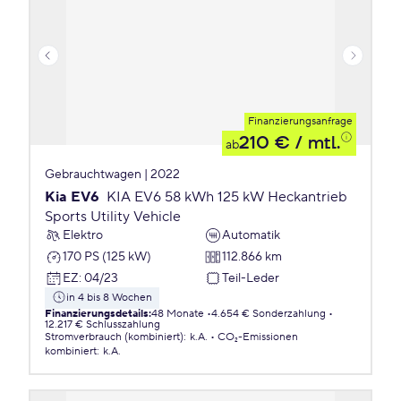
Finanzierungsanfrage
210 €
/ mtl.
ab
Gebrauchtwagen | 2022
Kia EV6
KIA EV6 58 kWh 125 kW Heckantrieb
Sports Utility Vehicle
Elektro
Automatik
170 PS (125 kW)
112.866 km
EZ
:
04/23
Teil-Leder
in 4 bis 8 Wochen
Finanzierungsdetails
:
48 Monate
4.654 € Sonderzahlung
12.217 € Schlusszahlung
Stromverbrauch (kombiniert)
:
k.A.
CO₂-Emissionen
kombiniert
:
k.A.