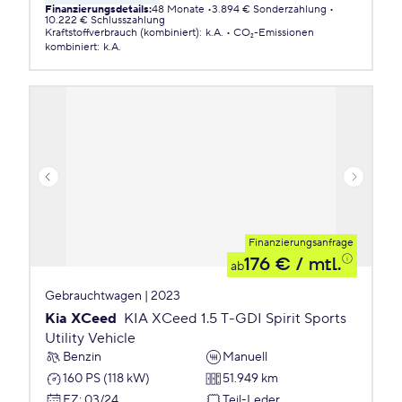
Finanzierungsdetails
:
48 Monate
3.894 € Sonderzahlung
10.222 € Schlusszahlung
Kraftstoffverbrauch (kombiniert)
:
k.A.
CO₂-Emissionen
kombiniert
:
k.A.
Finanzierungsanfrage
176 €
/ mtl.
ab
Gebrauchtwagen | 2023
Kia XCeed
KIA XCeed 1.5 T-GDI Spirit Sports
Utility Vehicle
Benzin
Manuell
160 PS (118 kW)
51.949 km
EZ
:
03/24
Teil-Leder