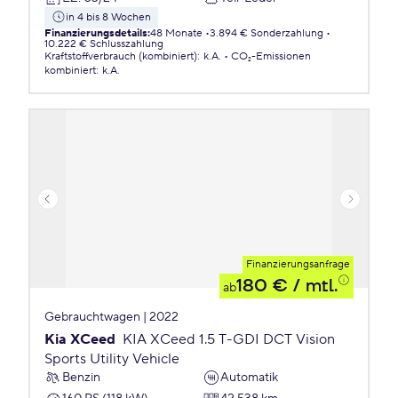
in 4 bis 8 Wochen
Finanzierungsdetails
:
48 Monate
3.894 € Sonderzahlung
10.222 € Schlusszahlung
Kraftstoffverbrauch (kombiniert)
:
k.A.
CO₂-Emissionen
kombiniert
:
k.A.
Finanzierungsanfrage
180 €
/ mtl.
ab
Gebrauchtwagen | 2022
Kia XCeed
KIA XCeed 1.5 T-GDI DCT Vision
Sports Utility Vehicle
Benzin
Automatik