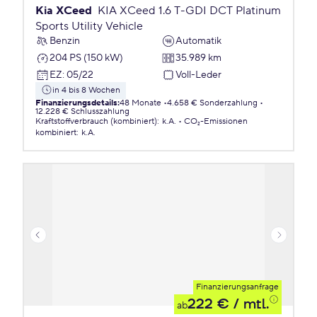
Kia XCeed
KIA XCeed 1.6 T-GDI DCT Platinum
Sports Utility Vehicle
Benzin
Automatik
204 PS (150 kW)
35.989 km
EZ
:
05/22
Voll-Leder
in 4 bis 8 Wochen
Finanzierungsdetails
:
48 Monate
4.658 € Sonderzahlung
12.228 € Schlusszahlung
Kraftstoffverbrauch (kombiniert)
:
k.A.
CO₂-Emissionen
kombiniert
:
k.A.
Finanzierungsanfrage
222 €
/ mtl.
ab