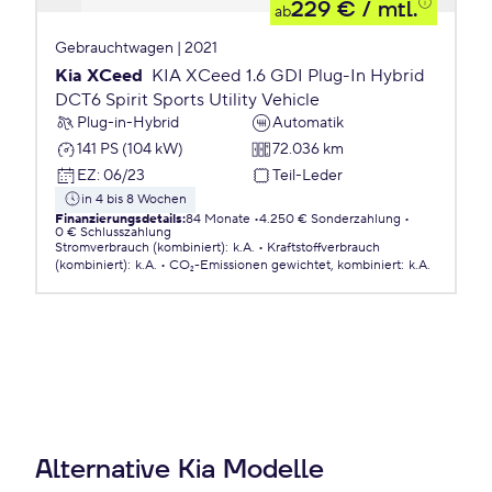
229 €
/ mtl.
ab
Gebrauchtwagen | 2021
Kia XCeed
KIA XCeed 1.6 GDI Plug-In Hybrid
DCT6 Spirit Sports Utility Vehicle
Plug-in-Hybrid
Automatik
141 PS (104 kW)
72.036 km
EZ
:
06/23
Teil-Leder
in 4 bis 8 Wochen
Finanzierungsdetails
:
84 Monate
4.250 € Sonderzahlung
0 € Schlusszahlung
Stromverbrauch (kombiniert)
:
k.A.
Kraftstoffverbrauch
(kombiniert)
:
k.A.
CO₂-Emissionen
gewichtet, kombiniert
:
k.A.
Alternative Kia Modelle