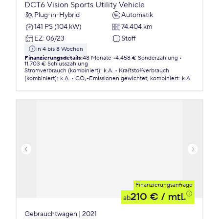
DCT6 Vision Sports Utility Vehicle
Plug-in-Hybrid
Automatik
141 PS (104 kW)
74.404 km
EZ
:
06/23
Stoff
in 4 bis 8 Wochen
Finanzierungsdetails
:
48 Monate
4.458 € Sonderzahlung
11.703 € Schlusszahlung
Stromverbrauch (kombiniert)
:
k.A.
Kraftstoffverbrauch
(kombiniert)
:
k.A.
CO₂-Emissionen
gewichtet, kombiniert
:
k.A.
Finanzierungsanfrage
210 €
/ mtl.
ab
Gebrauchtwagen | 2021