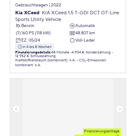
Gebrauchtwagen | 2022
Kia XCeed
KIA XCeed 1.5 T-GDI DCT GT-Line
Sports Utility Vehicle
Benzin
Automatik
160 PS (118 kW)
48.807 km
EZ
:
05/24
Voll-Leder
in 4 bis 8 Wochen
Finanzierungsdetails
:
48 Monate
4.934 € Sonderzahlung
12.952 € Schlusszahlung
Kraftstoffverbrauch (kombiniert)
:
k.A.
CO₂-Emissionen
kombiniert
:
k.A.
Finanzierungsanfrage