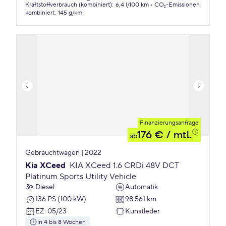
Kraftstoffverbrauch (kombiniert)
:
6,4 l/100 km
CO₂-Emissionen
kombiniert
:
145 g/km
Finanzierungsanfrage
176 €
/ mtl.
ab
Gebrauchtwagen | 2022
Kia XCeed
KIA XCeed 1.6 CRDi 48V DCT
Platinum Sports Utility Vehicle
Diesel
Automatik
136 PS (100 kW)
98.561 km
EZ
:
05/23
Kunstleder
in 4 bis 8 Wochen