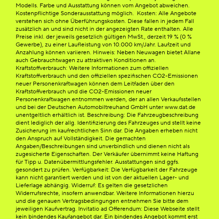
Modells. Farbe und Ausstattung können vom Angebot abweichen.
Kostenpflichtige Sonderausstattung möglich. Kosten: Alle Angebote
verstehen sich ohne Überführungskosten. Diese fallen in jedem Fall
zusätzlich an und sind nicht in der angezeigten Rate enthalten. Alle
Preise inkl. der jeweils gesetzlich gültigen MwSt., derzeit 19 % (0 %
Gewerbe), zu einer Laufleistung von 10.000 km/Jahr. Laufzeit und
Anzahlung können variieren. Hinweis: Neben Neuwagen bietet Allane
auch Gebrauchtwagen zu attraktiven Konditionen an.
Kraftstoffverbrauch: Weitere Informationen zum offiziellen
Kraftstoffverbrauch und den offiziellen spezifischen CO2-Emissionen
neuer Personenkraftwagen können dem Leitfaden über den
Kraftstoffverbrauch und die CO2-Emissionen neuer
Personenkraftwagen entnommen werden, der an allen Verkaufsstellen
und bei der Deutschen Automobiltreuhand GmbH unter www.dat.de
unentgeltlich erhältlich ist. Beschreibung: Die Fahrzeugbeschreibung
dient lediglich der allg. Identifizierung des Fahrzeuges und stellt keine
Zusicherung im kaufrechtlichen Sinn dar. Die Angaben erheben nicht
den Anspruch auf Vollständigkeit. Die gemachten
Angaben/Beschreibungen sind unverbindlich und dienen nicht als
zugesicherte Eigenschaften. Der Verkäufer übernimmt keine Haftung
für Tipp u. Datenübermittlungsfehler. Ausstattungen sind ggfs.
gesondert zu prüfen. Verfügbarkeit: Die Verfügbarkeit der Fahrzeuge
kann nicht garantiert werden und ist von der aktuellen Lager- und
Lieferlage abhängig. Widerruf: Es gelten die gesetzlichen
Widerrufsrechte, insofern anwendbar. Weitere Informationen hierzu
und die genauen Vertragsbedingungen entnehmen Sie bitte dem
jeweiligen Kaufvertrag. Invitatio ad Offerendum: Diese Webseite stellt
kein bindendes Kaufangebot dar. Ein bindendes Angebot kommt erst