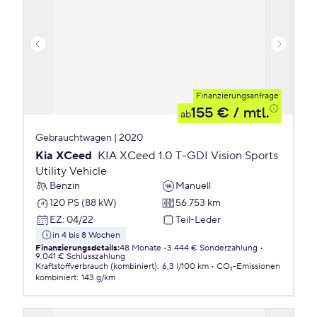
Finanzierungsanfrage
155 €
/ mtl.
ab
Gebrauchtwagen | 2020
Kia XCeed
KIA XCeed 1.0 T-GDI Vision Sports
Utility Vehicle
Benzin
Manuell
120 PS (88 kW)
56.753 km
EZ
:
04/22
Teil-Leder
in 4 bis 8 Wochen
Finanzierungsdetails
:
48 Monate
3.444 € Sonderzahlung
9.041 € Schlusszahlung
Kraftstoffverbrauch (kombiniert)
:
6,3 l/100 km
CO₂-Emissionen
kombiniert
:
143 g/km