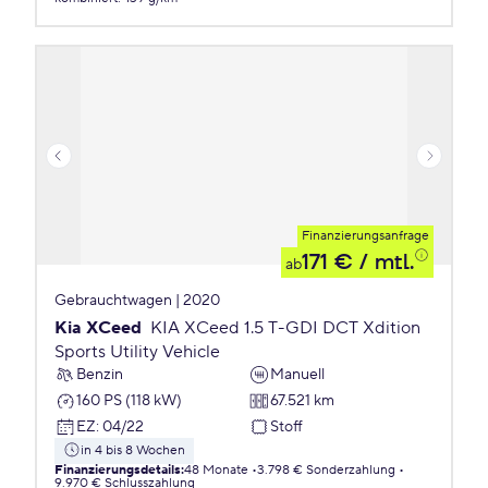
Finanzierungsanfrage
171 €
/ mtl.
ab
Gebrauchtwagen | 2020
Kia XCeed
KIA XCeed 1.5 T-GDI DCT Xdition
Sports Utility Vehicle
Benzin
Manuell
160 PS (118 kW)
67.521 km
EZ
:
04/22
Stoff
in 4 bis 8 Wochen
Finanzierungsdetails
:
48 Monate
3.798 € Sonderzahlung
9.970 € Schlusszahlung