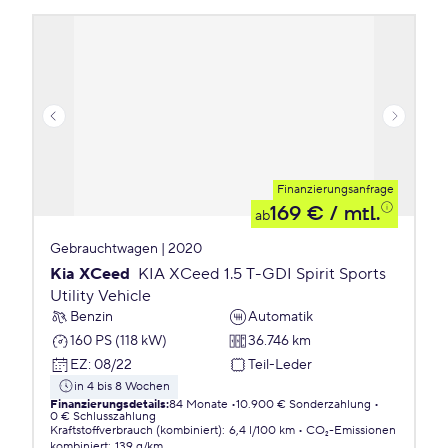
Finanzierungsanfrage
169 €
/ mtl.
ab
Gebrauchtwagen | 2020
Kia XCeed
KIA XCeed 1.5 T-GDI Spirit Sports
Utility Vehicle
Benzin
Automatik
160 PS (118 kW)
36.746 km
EZ
:
08/22
Teil-Leder
in 4 bis 8 Wochen
Finanzierungsdetails
:
84 Monate
10.900 € Sonderzahlung
0 € Schlusszahlung
Kraftstoffverbrauch (kombiniert)
:
6,4 l/100 km
CO₂-Emissionen
kombiniert
:
139 g/km