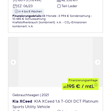
160 PS (118 kW)
42.538 km
EZ
:
06/23
Teil-Leder
in 4 bis 8 Wochen
Finanzierungsdetails
:
48 Monate
3.994 € Sonderzahlung
10.485 € Schlusszahlung
Kraftstoffverbrauch (kombiniert)
:
k.A.
CO₂-Emissionen
kombiniert
:
k.A.
Finanzierungsanfrage
195 €
/ mtl.
ab
Gebrauchtwagen | 2021
Kia XCeed
KIA XCeed 1.6 T-GDI DCT Platinum
Sports Utility Vehicle