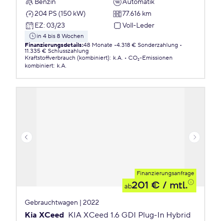
Benzin
Automatik
204 PS (150 kW)
77.616 km
EZ
:
03/23
Voll-Leder
in 4 bis 8 Wochen
Finanzierungsdetails
:
48 Monate
4.318 € Sonderzahlung
11.335 € Schlusszahlung
Kraftstoffverbrauch (kombiniert)
:
k.A.
CO₂-Emissionen
kombiniert
:
k.A.
Finanzierungsanfrage
201 €
/ mtl.
ab
Gebrauchtwagen | 2022
Kia XCeed
KIA XCeed 1.6 GDI Plug-In Hybrid