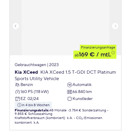
Finanzierungsanfrage
169 €
/ mtl.
ab
Gebrauchtwagen | 2023
Kia XCeed
KIA XCeed 1.5 T-GDI DCT Platinum
Sports Utility Vehicle
Benzin
Automatik
160 PS (118 kW)
66.840 km
EZ
:
02/24
Kunstleder
in 4 bis 8 Wochen
Finanzierungsdetails
:
48 Monate
3.754 € Sonderzahlung
9.855 € Schlusszahlung
Kraftstoffverbrauch (kombiniert)
:
k.A.
CO₂-Emissionen
kombiniert
:
k.A.