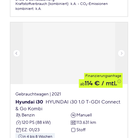
Kraftstoffverbrauch (kombiniert)
:
k.A.
CO₂-Emissionen
kombiniert
:
k.A.
Finanzierungsanfrage
114 €
/ mtl.
ab
Gebrauchtwagen | 2021
Hyundai i30
HYUNDAI i30 1.0 T-GDI Connect
& Go Kombi
Benzin
Manuell
120 PS (88 kW)
113.631 km
EZ
:
01/23
Stoff
in 4 bis 8 Wochen