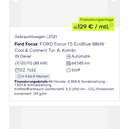
Finanzierungsanfrage
129 €
/ mtl.
ab
Gebrauchtwagen | 2021
Ford Focus
FORD Focus 1,5 EcoBlue 88kW
Cool & Connect Tur. A. Kombi
Diesel
Automatik
120 PS (88 kW)
64.585 km
EZ
:
11/22
Stoff
in 4 bis 8 Wochen
Finanzierungsdetails
:
48 Monate
2.858 € Sonderzahlung
7.503 € Schlusszahlung
Kraftstoffverbrauch (kombiniert)
:
5,3 l/100 km
CO₂-Emissionen
kombiniert
:
139 g/km