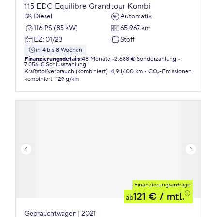
115 EDC Equilibre Grandtour Kombi
Diesel
Automatik
116 PS (85 kW)
65.967 km
EZ
:
01/23
Stoff
in 4 bis 8 Wochen
Finanzierungsdetails
:
48 Monate
2.688 € Sonderzahlung
7.056 € Schlusszahlung
Kraftstoffverbrauch (kombiniert)
:
4,9 l/100 km
CO₂-Emissionen
kombiniert
:
129 g/km
Finanzierungsanfrage
121 €
/ mtl.
ab
Gebrauchtwagen | 2021