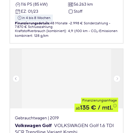
116 PS (85 kW)
56.263 km
EZ
:
01/23
Stoff
in 4 bis 8 Wochen
Finanzierungsdetails
:
48 Monate
2.998 € Sonderzahlung
7.870 € Schlusszahlung
Kraftstoffverbrauch (kombiniert)
:
4,9 l/100 km
CO₂-Emissionen
kombiniert
:
128 g/km
Finanzierungsanfrage
135 €
/ mtl.
ab
Gebrauchtwagen | 2019
Volkswagen Golf
VOLKSWAGEN Golf 1.6 TDI
SCR Trendline Variant Kombi