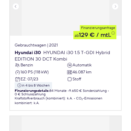
Finanzierungsanfrage
129 €
/ mtl.
ab
Gebrauchtwagen | 2021
Hyundai i30
HYUNDAI i30 1.5 T-GDI Hybrid
EDITION 30 DCT Kombi
Benzin
Automatik
160 PS (118 kW)
46.087 km
EZ
:
07/23
Stoff
in 4 bis 8 Wochen
Finanzierungsdetails
:
84 Monate
9.650 € Sonderzahlung
0 € Schlusszahlung
Kraftstoffverbrauch (kombiniert)
:
k.A.
CO₂-Emissionen
kombiniert
:
k.A.