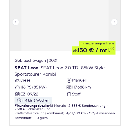
Finanzierungsanfrage
130 €
/ mtl.
ab
Gebrauchtwagen | 2021
SEAT Leon
SEAT Leon 2.0 TDI 85kW Style
Sportstourer Kombi
Diesel
Manuell
116 PS (85 kW)
117.688 km
EZ
:
09/22
Stoff
in 4 bis 8 Wochen
Finanzierungsdetails
:
48 Monate
2.888 € Sonderzahlung
7.581 € Schlusszahlung
Kraftstoffverbrauch (kombiniert)
:
4,6 l/100 km
CO₂-Emissionen
kombiniert
:
120 g/km