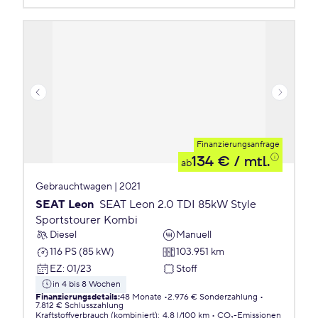
Finanzierungsanfrage
134 €
/ mtl.
ab
Gebrauchtwagen | 2021
SEAT Leon
SEAT Leon 2.0 TDI 85kW Style
Sportstourer Kombi
Diesel
Manuell
116 PS (85 kW)
103.951 km
EZ
:
01/23
Stoff
in 4 bis 8 Wochen
Finanzierungsdetails
:
48 Monate
2.976 € Sonderzahlung
7.812 € Schlusszahlung
Kraftstoffverbrauch (kombiniert)
:
4,8 l/100 km
CO₂-Emissionen