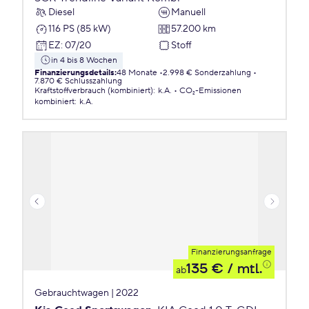
Diesel
Manuell
116 PS (85 kW)
57.200 km
EZ
:
07/20
Stoff
in 4 bis 8 Wochen
Finanzierungsdetails
:
48 Monate
2.998 € Sonderzahlung
7.870 € Schlusszahlung
Kraftstoffverbrauch (kombiniert)
:
k.A.
CO₂-Emissionen
kombiniert
:
k.A.
Finanzierungsanfrage
135 €
/ mtl.
ab
Gebrauchtwagen | 2022