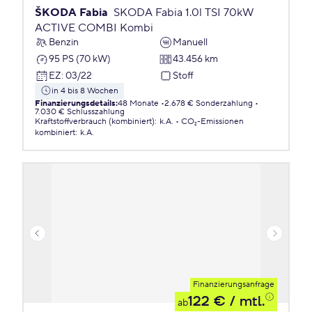
ŠKODA Fabia
SKODA Fabia 1.0l TSI 70kW
ACTIVE COMBI Kombi
Benzin
Manuell
95 PS (70 kW)
43.456 km
EZ
:
03/22
Stoff
in 4 bis 8 Wochen
Finanzierungsdetails
:
48 Monate
2.678 € Sonderzahlung
7.030 € Schlusszahlung
Kraftstoffverbrauch (kombiniert)
:
k.A.
CO₂-Emissionen
kombiniert
:
k.A.
Finanzierungsanfrage
122 €
/ mtl.
ab