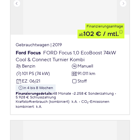
Finanzierungsanfrage
102 €
/ mtl.
ab
Gebrauchtwagen | 2019
Ford Focus
FORD Focus 1,0 EcoBoost 74kW
Cool & Connect Turnier Kombi
Benzin
Manuell
101 PS (74 kW)
91.011 km
EZ
:
06/21
Stoff
in 4 bis 8 Wochen
Finanzierungsdetails
:
48 Monate
2.258 € Sonderzahlung
5.928 € Schlusszahlung
Kraftstoffverbrauch (kombiniert)
:
k.A.
CO₂-Emissionen
kombiniert
:
k.A.