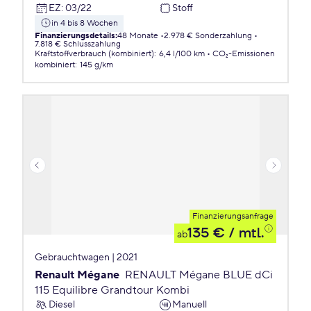
EZ
:
03/22
Stoff
in 4 bis 8 Wochen
Finanzierungsdetails
:
48 Monate
2.978 € Sonderzahlung
7.818 € Schlusszahlung
Kraftstoffverbrauch (kombiniert)
:
6,4 l/100 km
CO₂-Emissionen
kombiniert
:
145 g/km
Finanzierungsanfrage
135 €
/ mtl.
ab
Gebrauchtwagen | 2021
Renault Mégane
RENAULT Mégane BLUE dCi
115 Equilibre Grandtour Kombi
Diesel
Manuell