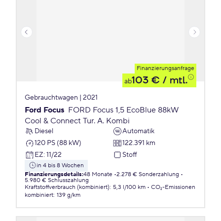
Finanzierungsanfrage
103 €
/ mtl.
ab
Gebrauchtwagen | 2021
Ford Focus
FORD Focus 1,5 EcoBlue 88kW
Cool & Connect Tur. A. Kombi
Diesel
Automatik
120 PS (88 kW)
122.391 km
EZ
:
11/22
Stoff
in 4 bis 8 Wochen
Finanzierungsdetails
:
48 Monate
2.278 € Sonderzahlung
5.980 € Schlusszahlung
Kraftstoffverbrauch (kombiniert)
:
5,3 l/100 km
CO₂-Emissionen
kombiniert
:
139 g/km