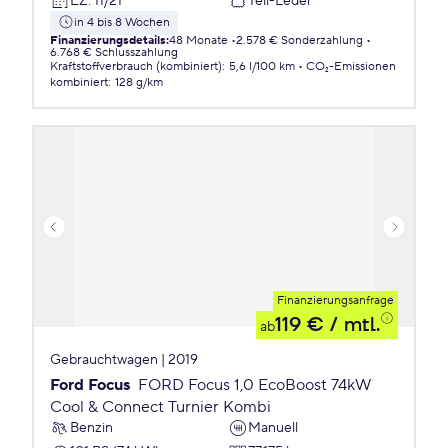
EZ
:
11/21
Teil-Leder
in 4 bis 8 Wochen
Finanzierungsdetails
:
48 Monate
2.578 € Sonderzahlung
6.768 € Schlusszahlung
Kraftstoffverbrauch (kombiniert)
:
5,6 l/100 km
CO₂-Emissionen
kombiniert
:
128 g/km
Finanzierungsanfrage
119 €
/ mtl.
ab
Gebrauchtwagen | 2019
Ford Focus
FORD Focus 1,0 EcoBoost 74kW
Cool & Connect Turnier Kombi
Benzin
Manuell