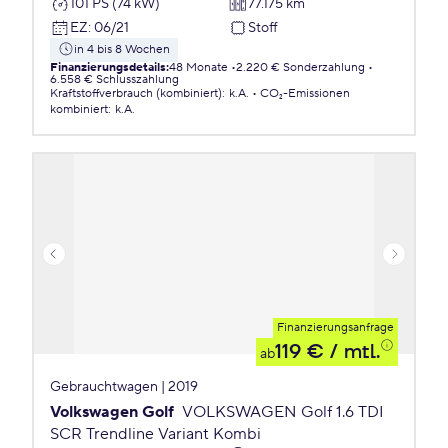
101 PS (74 kW)
77.175 km
EZ
:
06/21
Stoff
in 4 bis 8 Wochen
Finanzierungsdetails
:
48 Monate
2.220 € Sonderzahlung
6.558 € Schlusszahlung
Kraftstoffverbrauch (kombiniert)
:
k.A.
CO₂-Emissionen
kombiniert
:
k.A.
Finanzierungsanfrage
119 €
/ mtl.
ab
Gebrauchtwagen | 2019
Volkswagen Golf
VOLKSWAGEN Golf 1.6 TDI
SCR Trendline Variant Kombi