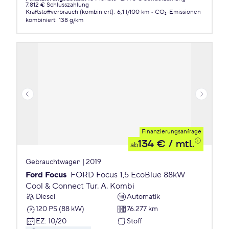
7.812 € Schlusszahlung
Kraftstoffverbrauch (kombiniert)
:
6,1 l/100 km
CO₂-Emissionen
kombiniert
:
138 g/km
Finanzierungsanfrage
134 €
/ mtl.
ab
Gebrauchtwagen | 2019
Ford Focus
FORD Focus 1,5 EcoBlue 88kW
Cool & Connect Tur. A. Kombi
Diesel
Automatik
120 PS (88 kW)
76.277 km
EZ
:
10/20
Stoff