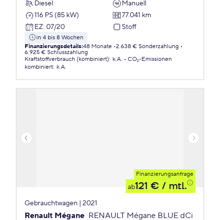
Diesel
Manuell
116 PS (85 kW)
77.041 km
EZ
:
07/20
Stoff
in 4 bis 8 Wochen
Finanzierungsdetails
:
48 Monate
2.638 € Sonderzahlung
6.925 € Schlusszahlung
Kraftstoffverbrauch (kombiniert)
:
k.A.
CO₂-Emissionen
kombiniert
:
k.A.
Finanzierungsanfrage
121 €
/ mtl.
ab
Gebrauchtwagen | 2021
Renault Mégane
RENAULT Mégane BLUE dCi