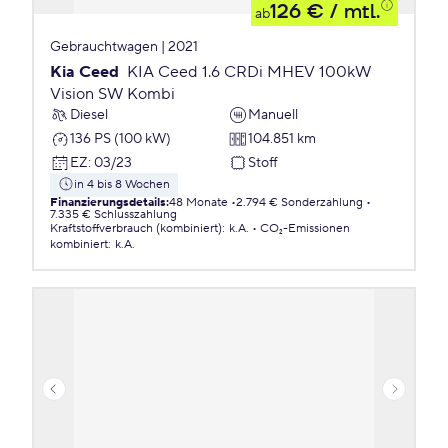
126 €
/ mtl.
ab
Gebrauchtwagen | 2021
Kia Ceed
KIA Ceed 1.6 CRDi MHEV 100kW
Vision SW Kombi
Diesel
Manuell
136 PS (100 kW)
104.851 km
EZ
:
03/23
Stoff
in 4 bis 8 Wochen
Finanzierungsdetails
:
48 Monate
2.794 € Sonderzahlung
7.335 € Schlusszahlung
Kraftstoffverbrauch (kombiniert)
:
k.A.
CO₂-Emissionen
kombiniert
:
k.A.