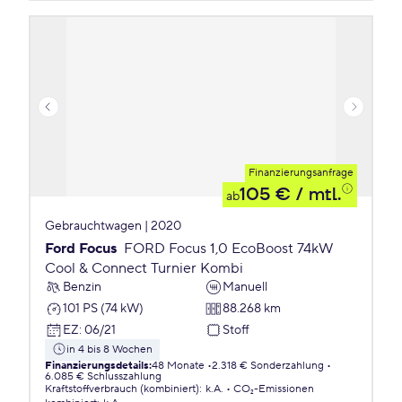
Finanzierungsanfrage
105 €
/ mtl.
ab
Gebrauchtwagen | 2020
Ford Focus
FORD Focus 1,0 EcoBoost 74kW
Cool & Connect Turnier Kombi
Benzin
Manuell
101 PS (74 kW)
88.268 km
EZ
:
06/21
Stoff
in 4 bis 8 Wochen
Finanzierungsdetails
:
48 Monate
2.318 € Sonderzahlung
6.085 € Schlusszahlung
Kraftstoffverbrauch (kombiniert)
:
k.A.
CO₂-Emissionen