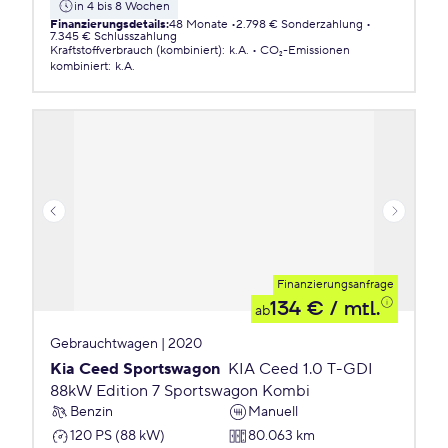
in 4 bis 8 Wochen
Finanzierungsdetails
:
48 Monate
2.798 € Sonderzahlung
7.345 € Schlusszahlung
Kraftstoffverbrauch (kombiniert)
:
k.A.
CO₂-Emissionen
kombiniert
:
k.A.
Finanzierungsanfrage
134 €
/ mtl.
ab
Gebrauchtwagen | 2020
Kia Ceed Sportswagon
KIA Ceed 1.0 T-GDI
88kW Edition 7 Sportswagon Kombi
Benzin
Manuell
120 PS (88 kW)
80.063 km