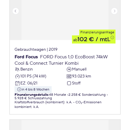
Finanzierungsanfrage
102 €
/ mtl.
ab
Gebrauchtwagen | 2019
Ford Focus
FORD Focus 1,0 EcoBoost 74kW
Cool & Connect Turnier Kombi
Benzin
Manuell
101 PS (74 kW)
93.023 km
EZ
:
06/21
Stoff
in 4 bis 8 Wochen
Finanzierungsdetails
:
48 Monate
2.258 € Sonderzahlung
5.928 € Schlusszahlung
Kraftstoffverbrauch (kombiniert)
:
k.A.
CO₂-Emissionen
kombiniert
:
k.A.