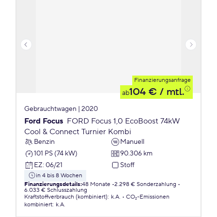
Finanzierungsanfrage
104 €
/ mtl.
ab
Gebrauchtwagen | 2020
Ford Focus
FORD Focus 1,0 EcoBoost 74kW
Cool & Connect Turnier Kombi
Benzin
Manuell
101 PS (74 kW)
90.306 km
EZ
:
06/21
Stoff
in 4 bis 8 Wochen
Finanzierungsdetails
:
48 Monate
2.298 € Sonderzahlung
6.033 € Schlusszahlung
Kraftstoffverbrauch (kombiniert)
:
k.A.
CO₂-Emissionen
kombiniert
:
k.A.