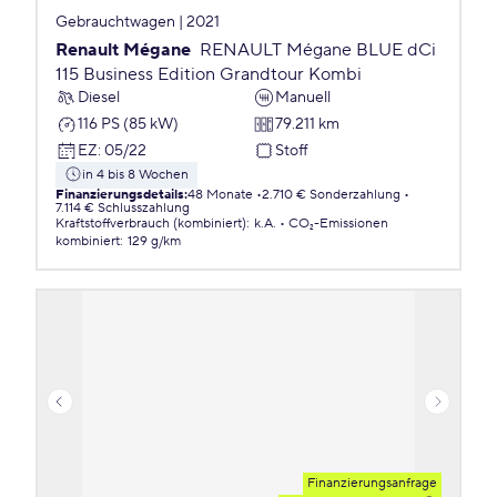
Gebrauchtwagen | 2021
Renault Mégane
RENAULT Mégane BLUE dCi
115 Business Edition Grandtour Kombi
Diesel
Manuell
116 PS (85 kW)
79.211 km
EZ
:
05/22
Stoff
in 4 bis 8 Wochen
Finanzierungsdetails
:
48 Monate
2.710 € Sonderzahlung
7.114 € Schlusszahlung
Kraftstoffverbrauch (kombiniert)
:
k.A.
CO₂-Emissionen
kombiniert
:
129 g/km
Finanzierungsanfrage