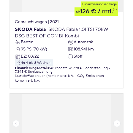
Finanzierungsanfrage
126 €
/ mtl.
ab
Gebrauchtwagen | 2021
ŠKODA Fabia
SKODA Fabia 1.0l TSI 70kW
DSG BEST OF COMBI Kombi
Benzin
Automatik
95 PS (70 kW)
108.941 km
EZ
:
03/22
Stoff
in 4 bis 8 Wochen
Finanzierungsdetails
:
48 Monate
2.798 € Sonderzahlung
7.345 € Schlusszahlung
Kraftstoffverbrauch (kombiniert)
:
k.A.
CO₂-Emissionen
kombiniert
:
k.A.