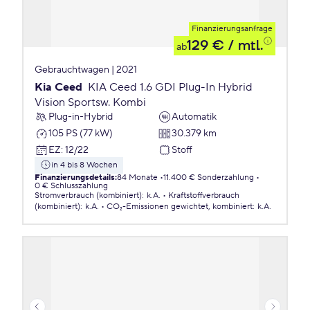
Finanzierungsanfrage
129 €
/ mtl.
ab
Gebrauchtwagen | 2021
Kia Ceed
KIA Ceed 1.6 GDI Plug-In Hybrid
Vision Sportsw. Kombi
Plug-in-Hybrid
Automatik
105 PS (77 kW)
30.379 km
EZ
:
12/22
Stoff
in 4 bis 8 Wochen
Finanzierungsdetails
:
84 Monate
11.400 € Sonderzahlung
0 € Schlusszahlung
Stromverbrauch (kombiniert)
:
k.A.
Kraftstoffverbrauch
(kombiniert)
:
k.A.
CO₂-Emissionen
gewichtet, kombiniert
:
k.A.