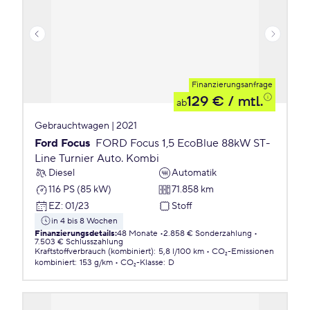
Finanzierungsanfrage
129 €
/ mtl.
ab
Gebrauchtwagen | 2021
Ford Focus
FORD Focus 1,5 EcoBlue 88kW ST-
Line Turnier Auto. Kombi
Diesel
Automatik
116 PS (85 kW)
71.858 km
EZ
:
01/23
Stoff
in 4 bis 8 Wochen
Finanzierungsdetails
:
48 Monate
2.858 € Sonderzahlung
7.503 € Schlusszahlung
Kraftstoffverbrauch (kombiniert)
:
5,8 l/100 km
CO₂-Emissionen
kombiniert
:
153 g/km
CO₂-Klasse
:
D