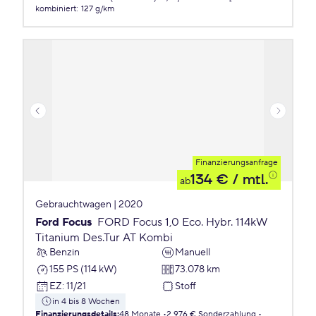
kombiniert
:
127 g/km
Finanzierungsanfrage
134 €
/ mtl.
ab
Gebrauchtwagen | 2020
Ford Focus
FORD Focus 1,0 Eco. Hybr. 114kW
Titanium Des.Tur AT Kombi
Benzin
Manuell
155 PS (114 kW)
73.078 km
EZ
:
11/21
Stoff
in 4 bis 8 Wochen
Finanzierungsdetails
:
48 Monate
2.976 € Sonderzahlung