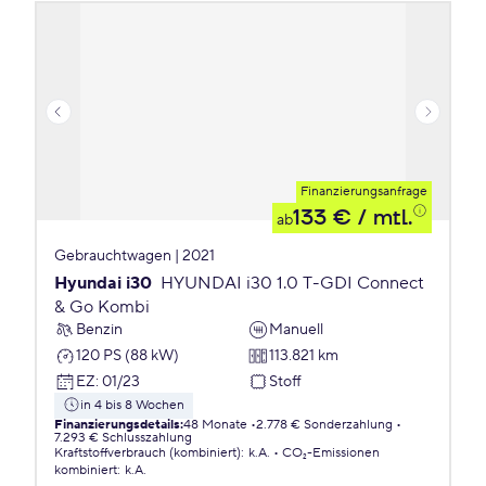
Finanzierungsanfrage
133 €
/ mtl.
ab
Gebrauchtwagen | 2021
Hyundai i30
HYUNDAI i30 1.0 T-GDI Connect
& Go Kombi
Benzin
Manuell
120 PS (88 kW)
113.821 km
EZ
:
01/23
Stoff
in 4 bis 8 Wochen
Finanzierungsdetails
:
48 Monate
2.778 € Sonderzahlung
7.293 € Schlusszahlung
Kraftstoffverbrauch (kombiniert)
:
k.A.
CO₂-Emissionen
kombiniert
:
k.A.