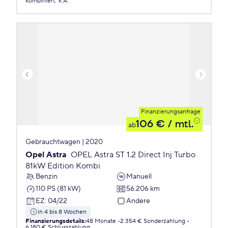
kombiniert
:
k.A.
Finanzierungsanfrage
106 €
/ mtl.
ab
Gebrauchtwagen | 2020
Opel Astra
OPEL Astra ST 1.2 Direct Inj Turbo
81kW Edition Kombi
Benzin
Manuell
110 PS (81 kW)
56.206 km
EZ
:
04/22
Andere
in 4 bis 8 Wochen
Finanzierungsdetails
:
48 Monate
2.354 € Sonderzahlung
6.180 € Schlusszahlung