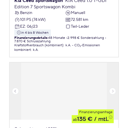
Kia Ceed Sportswagon
KIA Ceed 1.0 T-GDI
Edition 7 Sportswagon Kombi
Benzin
Manuell
101 PS (74 kW)
72.581 km
EZ
:
06/23
Teil-Leder
in 4 bis 8 Wochen
Finanzierungsdetails
:
48 Monate
2.998 € Sonderzahlung
7.870 € Schlusszahlung
Kraftstoffverbrauch (kombiniert)
:
k.A.
CO₂-Emissionen
kombiniert
:
k.A.
Finanzierungsanfrage
135 €
/ mtl.
ab