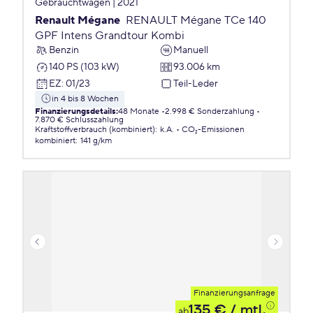
Gebrauchtwagen | 2021
Renault Mégane
RENAULT Mégane TCe 140
GPF Intens Grandtour Kombi
Benzin
Manuell
140 PS (103 kW)
93.006 km
EZ
:
01/23
Teil-Leder
in 4 bis 8 Wochen
Finanzierungsdetails
:
48 Monate
2.998 € Sonderzahlung
7.870 € Schlusszahlung
Kraftstoffverbrauch (kombiniert)
:
k.A.
CO₂-Emissionen
kombiniert
:
141 g/km
Finanzierungsanfrage
135 €
/ mtl.
ab