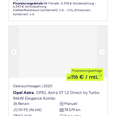
Finanzierungsdetails
:
48 Monate
2.378 € Sonderzahlung
6.243 € Schlusszahlung
Kraftstoffverbrauch (kombiniert)
:
k.A.
CO₂-Emissionen
kombiniert
:
k.A.
Finanzierungsanfrage
116 €
/ mtl.
ab
Gebrauchtwagen | 2020
Opel Astra
OPEL Astra ST 1.2 Direct Inj Turbo
96kW Elegance Kombi
Benzin
Manuell
131 PS (96 kW)
78.579 km