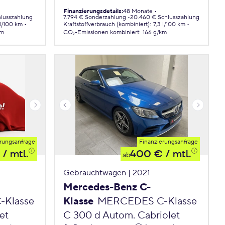
Finanzierungsdetails
:
48 Monate
hlusszahlung
7.794 € Sonderzahlung
20.460 € Schlusszahlung
 l/100 km
Kraftstoffverbrauch (kombiniert)
:
7,3 l/100 km
km
CO₂-Emissionen
kombiniert
:
166 g/km
rungsanfrage
Finanzierungsanfrage
/ mtl.
400 €
/ mtl.
ab
Gebrauchtwagen | 2021
Mercedes-Benz C-
Klasse
Klasse
MERCEDES C-Klasse
et
C 300 d Autom. Cabriolet