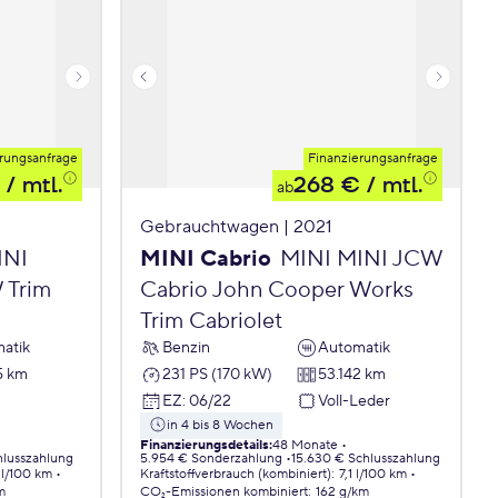
rungsanfrage
Finanzierungsanfrage
/ mtl.
268 €
/ mtl.
ab
Gebrauchtwagen | 2021
INI
MINI Cabrio
MINI MINI JCW
 Trim
Cabrio John Cooper Works
Trim Cabriolet
atik
Benzin
Automatik
5 km
231 PS (170 kW)
53.142 km
EZ
:
06/22
Voll-Leder
in 4 bis 8 Wochen
Finanzierungsdetails
:
48 Monate
hlusszahlung
5.954 € Sonderzahlung
15.630 € Schlusszahlung
 l/100 km
Kraftstoffverbrauch (kombiniert)
:
7,1 l/100 km
m
CO₂-Emissionen
kombiniert
:
162 g/km