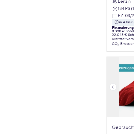
Benzin
184 PS (
EZ
:
03/
in 4 bis
Finanzierung
8.398 € Sond
22.045 € Sch
Kraftstoffver
CO₂-Emissio
Gebrauch