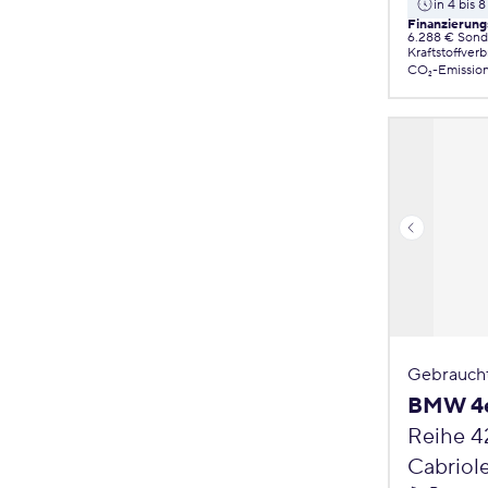
in 4 bis
Finanzierung
6.288 € Sond
Kraftstoffver
CO₂-Emissio
Gebrauch
BMW 4e
Reihe 4
Cabriol