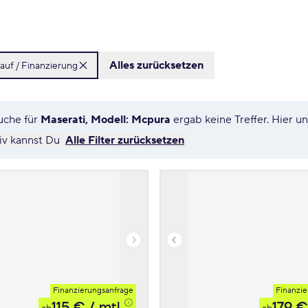
Alles zurücksetzen
auf / Finanzierung
uche für
Maserati, Modell: Mcpura
ergab keine Treffer. Hier 
tiv kannst Du
Alle Filter zurücksetzen
Finanzierungsanfrage
Finanzie
115 €
/ mtl.
179 €