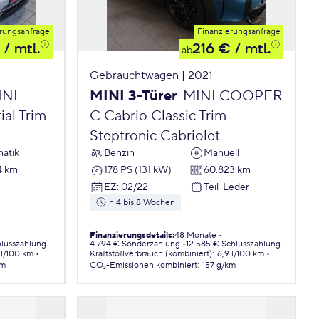
rungsanfrage
Finanzierungsanfrage
/ mtl.
216 €
/ mtl.
ab
Gebrauchtwagen | 2021
INI
MINI 3-Türer
MINI COOPER
al Trim
C Cabrio Classic Trim
Steptronic Cabriolet
atik
Benzin
Manuell
4 km
178 PS (131 kW)
60.823 km
EZ
:
02/22
Teil-Leder
in 4 bis 8 Wochen
Finanzierungsdetails
:
48 Monate
hlusszahlung
4.794 € Sonderzahlung
12.585 € Schlusszahlung
 l/100 km
Kraftstoffverbrauch (kombiniert)
:
6,9 l/100 km
km
CO₂-Emissionen
kombiniert
:
157 g/km