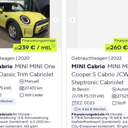
Finanzierungsanfrage
Finanzie
239 €
/ mtl.
260 €
ab
ab
twagen | 2020
Gebrauchtwagen | 2022
abrio
MINI MINI One
MINI Cabrio
MINI M
lassic Trim Cabriolet
Cooper S Cabrio JCW
Manuell
Steptronic Cabriolet
75 kW)
27.470 km
Benzin
Autom
2
Voll-Leder
178 PS (131 kW)
27.52
 8 Wochen
EZ
:
07/23
Stoff
in 4 bis 8 Wochen
sdetails
:
84 Monate
Finanzierungsdetails
:
48 Monate
erzahlung
0 € Schlusszahlung
5.778 € Sonderzahlung
15.168 € Sc
brauch (kombiniert)
:
6,3 l/100 km
Kraftstoffverbrauch (kombiniert)
:
6,6
nen
kombiniert
:
143 g/km
CO₂-Emissionen
kombiniert
:
151 g/k