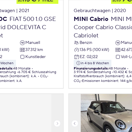
ab
ab
twagen | 2021
Gebrauchtwagen | 2020
00C
FIAT 500 1.0 GSE
MINI Cabrio
MINI M
rid DOLCEVITA C
Cooper Cabrio Classi
et
Cabriolet
Manuell
Benzin
Manue
1 kW)
37.312 km
136 PS (100 kW)
42.67
22
Kunstleder
EZ
:
02/22
Voll-
 8 Wochen
in 4 bis 8 Wochen
sdetails
:
48 Monate
Finanzierungsdetails
:
48 Monate
erzahlung
6.705 € Schlusszahlung
3.974 € Sonderzahlung
10.432 € S
brauch (kombiniert)
:
k.A.
CO₂-
Kraftstoffverbrauch (kombiniert)
:
6,4
ombiniert
:
k.A.
CO₂-Emissionen
kombiniert
:
144 g/