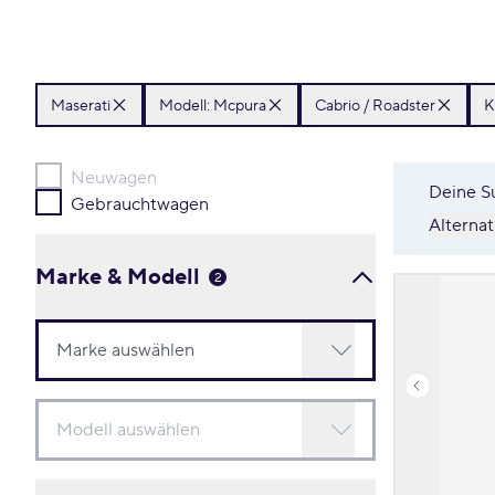
Maserati
Modell: Mcpura
Cabrio / Roadster
K
Neuwagen
Deine S
Gebrauchtwagen
Alterna
Marke & Modell
2