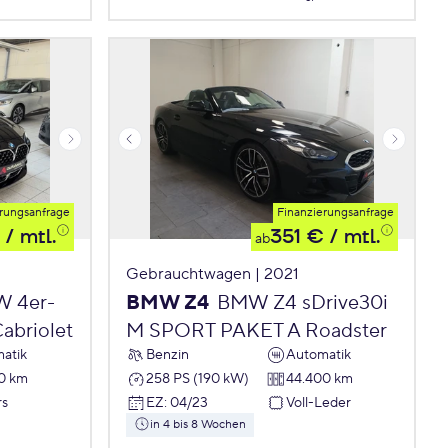
rungsanfrage
Finanzierungsanfrage
/ mtl.
351 €
/ mtl.
ab
Gebrauchtwagen | 2021
 4er-
BMW Z4
BMW Z4 sDrive30i
abriolet
M SPORT PAKET A Roadster
atik
Benzin
Automatik
0 km
258 PS (190 kW)
44.400 km
rs
EZ
:
04/23
Voll-Leder
in 4 bis 8 Wochen