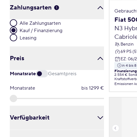
Zahlungsarten
1
Gebrauch
Fiat 5
Alle Zahlungsarten
N3 Hyb
Kauf / Finanzierung
Cabriol
Leasing
Benzin
69 PS (5
Preis
EZ
:
06/
in 4 bis
Finanzierung
Monatsrate
Gesamtpreis
2.554 € Sond
Kraftstoffver
Emissionen
k
Monatsrate
bis
1299
€
Verfügbarkeit
Alle