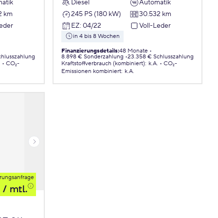
atik
Diesel
Automatik
2 km
245 PS (180 kW)
30.532 km
Leder
EZ
:
04/22
Voll-Leder
in 4 bis 8 Wochen
Finanzierungsdetails
:
48 Monate
chlusszahlung
8.898 € Sonderzahlung
23.358 € Schlusszahlung
.
CO₂-
Kraftstoffverbrauch (kombiniert)
:
k.A.
CO₂-
Emissionen
kombiniert
:
k.A.
rungsanfrage
/ mtl.