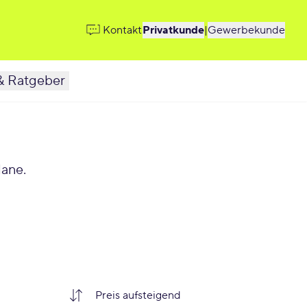
Kontakt
Privatkunde
|
Gewerbekunde
& Ratgeber
lane.