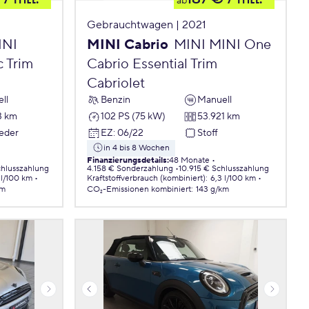
ab
Gebrauchtwagen | 2021
INI
MINI Cabrio
MINI MINI One
c Trim
Cabrio Essential Trim
Cabriolet
ll
Benzin
Manuell
3 km
102 PS (75 kW)
53.921 km
Leder
EZ
:
06/22
Stoff
in 4 bis 8 Wochen
Finanzierungsdetails
:
48 Monate
chlusszahlung
4.158 € Sonderzahlung
10.915 € Schlusszahlung
 l/100 km
Kraftstoffverbrauch (kombiniert)
:
6,3 l/100 km
km
CO₂-Emissionen
kombiniert
:
143 g/km