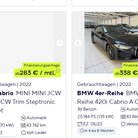
Finanzierungsanfrage
Finanzie
283 €
/ mtl.
338 €
ab
ab
twagen | 2022
Gebrauchtwagen | 2022
abrio
MINI MINI JCW
BMW 4er-Reihe
BMW
JCW Trim Steptronic
Reihe 420i Cabrio A C
Benzin
Autom
et
184 PS (135 kW)
43.86
Automatik
EZ
:
05/23
Velou
170 kW)
43.742 km
in 4 bis 8 Wochen
23
Voll-Leder