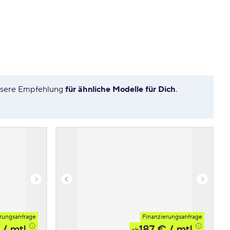
unsere Empfehlung
für ähnliche Modelle für Dich
.
rungsanfrage
Finanzierungsanfrage
/ mtl.
187 €
/ mtl.