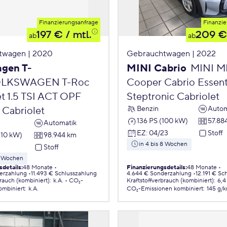
Finanzierungsanfrage
Finanzie
197 €
/ mtl.
209 €
ab
ab
twagen | 2020
Gebrauchtwagen | 2022
gen T-
MINI Cabrio
MINI M
LKSWAGEN T-Roc
Cooper Cabrio Essenti
et 1.5 TSI ACT OPF
Steptronic Cabriolet
Benzin
Autom
Cabriolet
136 PS (100 kW)
57.88
Automatik
EZ
:
04/23
Stoff
110 kW)
98.944 km
in 4 bis 8 Wochen
Stoff
 8 Wochen
sdetails
:
48 Monate
Finanzierungsdetails
:
48 Monate
erzahlung
11.493 € Schlusszahlung
4.644 € Sonderzahlung
12.191 € Sc
brauch (kombiniert)
:
k.A.
CO₂-
Kraftstoffverbrauch (kombiniert)
:
6,4
ombiniert
:
k.A.
CO₂-Emissionen
kombiniert
:
145 g/