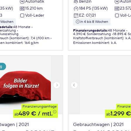
Automatik
Benzin
Autom
135 kW)
15.210 km
184 PS (135 kW)
23.57
23
Voll-Leder
EZ
:
07/21
Voll-
 8 Wochen
in 4 bis 8 Wochen
sdetails
:
48 Monate
erzahlung
Finanzierungsdetails
:
48 Monate
lusszahlung
4.390 € Sonderzahlung
18.895 € S
brauch (kombiniert)
:
7,4 l/100 km
Kraftstoffverbrauch (kombiniert)
:
k.A
nen
kombiniert
:
164 g/km
Emissionen
kombiniert
:
k.A.
Finanzierungsanfrage
Finanzie
489 €
/ mtl.
1.299 €
ab
ab
twagen | 2021
Gebrauchtwagen | 2021