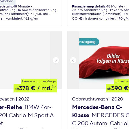
 8 Wochen
sdetails
:
48 Monate
Finanzierungsdetails
:
48 Monate
erzahlung
16.506 € Schlusszahlung
7.518 € Sonderzahlung
19.735 € Sc
brauch (kombiniert)
:
7,1 l/100 km
Kraftstoffverbrauch (kombiniert)
:
7,4
nen
kombiniert
:
162 g/km
CO₂-Emissionen
kombiniert
:
170 g/
Finanzierungsanfrage
Finanzie
378 €
/ mtl.
390 €
ab
ab
twagen | 2022
Gebrauchtwagen | 2020
r-Reihe
BMW 4er-
Mercedes-Benz C-
20i Cabrio M Sport A
Klasse
MERCEDES C-
et
C 200 Autom. Cabriol