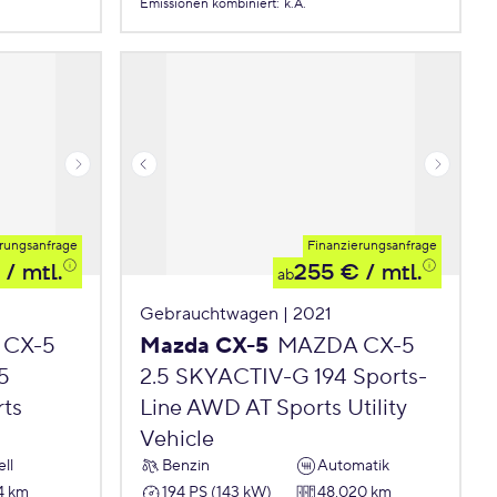
Emissionen
kombiniert
:
k.A.
rungsanfrage
Finanzierungsanfrage
/ mtl.
255 €
/ mtl.
ab
Gebrauchtwagen | 2021
 CX-5
Mazda CX-5
MAZDA CX-5
5
2.5 SKYACTIV-G 194 Sports-
ts
Line AWD AT Sports Utility
Vehicle
ll
Benzin
Automatik
4 km
194 PS (143 kW)
48.020 km