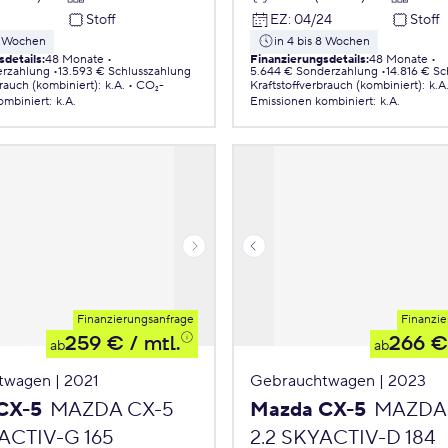
3
Stoff
EZ
:
04/24
Stoff
 8 Wochen
in 4 bis 8 Wochen
sdetails
:
48 Monate
Finanzierungsdetails
:
48 Monate
erzahlung
13.593 € Schlusszahlung
5.644 € Sonderzahlung
14.816 € S
brauch (kombiniert)
:
k.A.
CO₂-
Kraftstoffverbrauch (kombiniert)
:
k.A
ombiniert
:
k.A.
Emissionen
kombiniert
:
k.A.
Finanzierungsanfrage
Finanzie
259 €
/ mtl.
266 €
ab
ab
twagen | 2021
Gebrauchtwagen | 2023
CX-5
MAZDA CX-5
Mazda CX-5
MAZDA
ACTIV-G 165
2.2 SKYACTIV-D 184