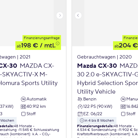
Finanzierungsanfrage
Finanzie
198 €
/ mtl.
204 €
ab
ab
twagen | 2021
Gebrauchtwagen | 2020
CX-30
MAZDA CX-
Mazda CX-30
MAZD
e-SKYACTIV-X M-
30 2.0 e-SKYACTIV-
Homura Sports Utility
Hybrid Selection Spor
Utility Vehicle
Automatik
Benzin
Manue
137 kW)
40.912 km
122 PS (90 kW)
16.84
23
Stoff
EZ
:
06/22
Stoff
 8 Wochen
in 4 bis 8 Wochen
sdetails
:
48 Monate
Finanzierungsdetails
:
48 Monate
erzahlung
11.545 € Schlusszahlung
4.534 € Sonderzahlung
11.902 € S
brauch (kombiniert)
:
k.A.
CO₂-
Kraftstoffverbrauch (kombiniert)
:
k.A