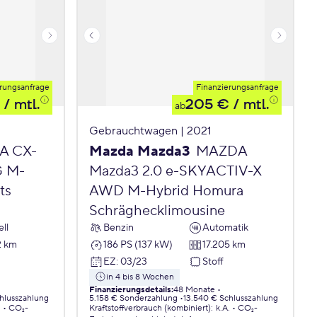
rungsanfrage
Finanzierungsanfrage
/ mtl.
205 €
/ mtl.
ab
Gebrauchtwagen | 2021
A CX-
Mazda Mazda3
MAZDA
G M-
Mazda3 2.0 e-SKYACTIV-X
ts
AWD M-Hybrid Homura
Schräghecklimousine
ll
Benzin
Automatik
2 km
186 PS (137 kW)
17.205 km
EZ
:
03/23
Stoff
in 4 bis 8 Wochen
Finanzierungsdetails
:
48 Monate
chlusszahlung
5.158 € Sonderzahlung
13.540 € Schlusszahlung
.
CO₂-
Kraftstoffverbrauch (kombiniert)
:
k.A.
CO₂-