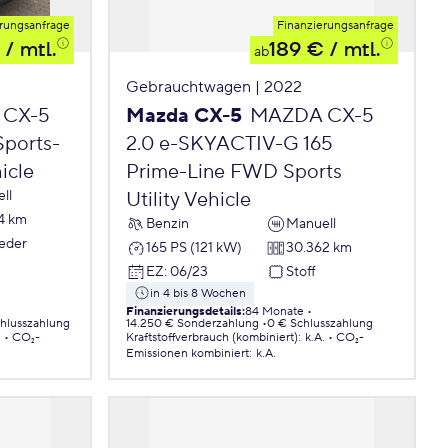
rungsanfrage
Finanzierungsanfrage
/ mtl.
189 €
/ mtl.
ab
Gebrauchtwagen | 2022
 CX-5
Mazda CX-5
MAZDA CX-5
Sports-
2.0 e-SKYACTIV-G 165
icle
Prime-Line FWD Sports
ll
Utility Vehicle
4 km
Benzin
Manuell
Leder
165 PS (121 kW)
30.362 km
EZ
:
06/23
Stoff
in 4 bis 8 Wochen
Finanzierungsdetails
:
84 Monate
chlusszahlung
14.250 € Sonderzahlung
0 € Schlusszahlung
.
CO₂-
Kraftstoffverbrauch (kombiniert)
:
k.A.
CO₂-
Emissionen
kombiniert
:
k.A.