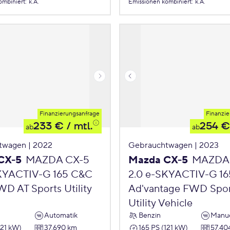
ombiniert
:
k.A.
Emissionen
kombiniert
:
k.A.
Finanzierungsanfrage
Finanzie
233 €
/ mtl.
254 €
ab
ab
twagen | 2022
Gebrauchtwagen | 2023
CX-5
MAZDA CX-5
Mazda CX-5
MAZDA
SKYACTIV-G 165 C&C
2.0 e-SKYACTIV-G 16
WD AT Sports Utility
Ad'vantage FWD Spor
Utility Vehicle
Automatik
Benzin
Manue
121 kW)
37.690 km
165 PS (121 kW)
57.40