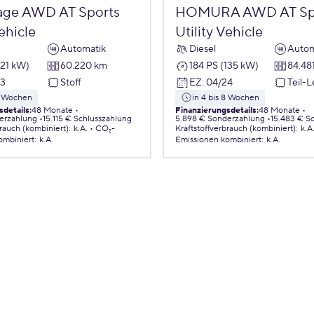
age AWD AT Sports
HOMURA AWD AT Sp
Vehicle
Utility Vehicle
Automatik
Diesel
Autom
121 kW)
60.220 km
184 PS (135 kW)
84.48
23
Stoff
EZ
:
04/24
Teil-
 8 Wochen
in 4 bis 8 Wochen
sdetails
:
48 Monate
Finanzierungsdetails
:
48 Monate
erzahlung
15.115 € Schlusszahlung
5.898 € Sonderzahlung
15.483 € S
brauch (kombiniert)
:
k.A.
CO₂-
Kraftstoffverbrauch (kombiniert)
:
k.A
ombiniert
:
k.A.
Emissionen
kombiniert
:
k.A.