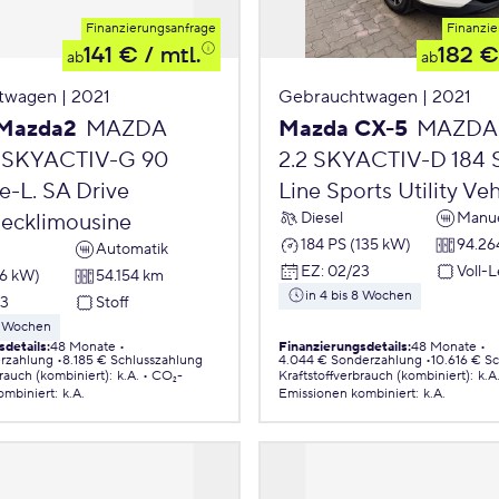
Finanzierungsanfrage
Finanzie
141 €
/ mtl.
182 €
ab
ab
twagen | 2021
Gebrauchtwagen | 2021
Mazda2
MAZDA
Mazda CX-5
MAZDA
 SKYACTIV-G 90
2.2 SKYACTIV-D 184 
e-L. SA Drive
Line Sports Utility Veh
Diesel
Manue
ecklimousine
184 PS (135 kW)
94.26
Automatik
EZ
:
02/23
Voll-
66 kW)
54.154 km
in 4 bis 8 Wochen
23
Stoff
 8 Wochen
sdetails
:
48 Monate
Finanzierungsdetails
:
48 Monate
erzahlung
8.185 € Schlusszahlung
4.044 € Sonderzahlung
10.616 € S
brauch (kombiniert)
:
k.A.
CO₂-
Kraftstoffverbrauch (kombiniert)
:
k.A
ombiniert
:
k.A.
Emissionen
kombiniert
:
k.A.