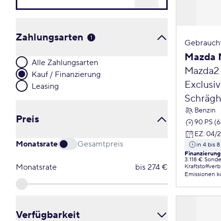
Zahlungsarten
1
Gebrauch
Mazda 
Alle Zahlungsarten
Mazda2
Kauf / Finanzierung
Exclusiv
Leasing
Schrägh
Benzin
Preis
90 PS (
EZ
:
04/
Monatsrate
Gesamtpreis
in 4 bis
Finanzierung
3.118 € Sond
Monatsrate
bis
274
€
Kraftstoffver
Emissionen
k
Verfügbarkeit