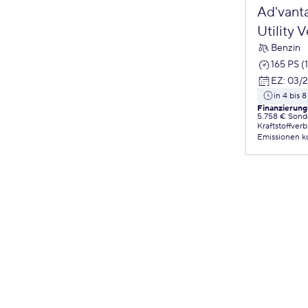
Ad'vant
Utility 
Benzin
165 PS (
EZ
:
03/
in 4 bis
Finanzierung
5.758 € Sond
Kraftstoffver
Emissionen
k