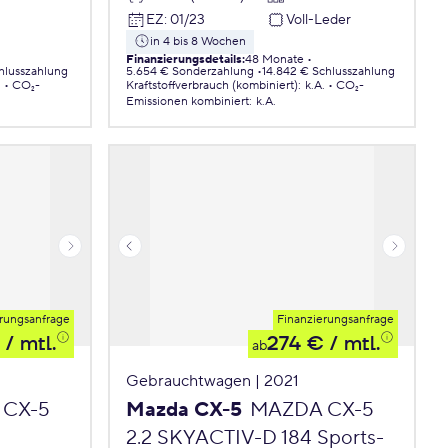
EZ
:
01/23
Voll-Leder
in 4 bis 8 Wochen
Finanzierungsdetails
:
48 Monate
chlusszahlung
5.654 € Sonderzahlung
14.842 € Schlusszahlung
.
CO₂-
Kraftstoffverbrauch (kombiniert)
:
k.A.
CO₂-
Emissionen
kombiniert
:
k.A.
rungsanfrage
Finanzierungsanfrage
/ mtl.
274 €
/ mtl.
ab
Gebrauchtwagen | 2021
 CX-5
Mazda CX-5
MAZDA CX-5
2.2 SKYACTIV-D 184 Sports-