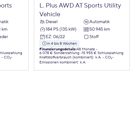
orts
L. Plus AWD AT Sports Utility
Vehicle
atik
Diesel
Automatik
1 km
184 PS (135 kW)
50.945 km
Leder
EZ
:
06/22
Stoff
in 4 bis 8 Wochen
Finanzierungsdetails
:
48 Monate
chlusszahlung
6.078 € Sonderzahlung
15.955 € Schlusszahlung
.
CO₂-
Kraftstoffverbrauch (kombiniert)
:
k.A.
CO₂-
Emissionen
kombiniert
:
k.A.