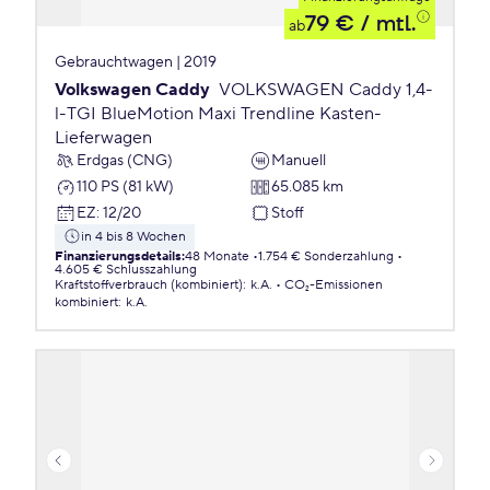
79 €
/ mtl.
ab
Gebrauchtwagen | 2019
Volkswagen Caddy
VOLKSWAGEN Caddy 1,4-
l-TGI BlueMotion Maxi Trendline Kasten-
Lieferwagen
Erdgas (CNG)
Manuell
110 PS (81 kW)
65.085 km
EZ
:
12/20
Stoff
in 4 bis 8 Wochen
Finanzierungsdetails
:
48 Monate
1.754 € Sonderzahlung
4.605 € Schlusszahlung
Kraftstoffverbrauch (kombiniert)
:
k.A.
CO₂-Emissionen
kombiniert
:
k.A.