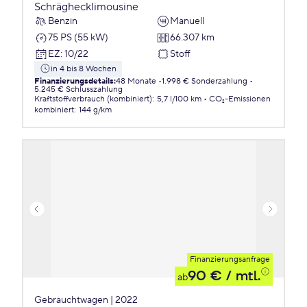
Schräghecklimousine
Benzin
Manuell
75 PS (55 kW)
66.307 km
EZ
:
10/22
Stoff
in 4 bis 8 Wochen
Finanzierungsdetails
:
48 Monate
1.998 € Sonderzahlung
5.245 € Schlusszahlung
Kraftstoffverbrauch (kombiniert)
:
5,7 l/100 km
CO₂-Emissionen
kombiniert
:
144 g/km
Finanzierungsanfrage
90 €
/ mtl.
ab
Gebrauchtwagen | 2022