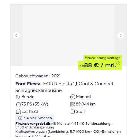
Finanzierungsanfrage
88 €
/ mtl.
ab
Gebrauchtwagen | 2021
Ford Fiesta
FORD Fiesta 1,1 Cool & Connect
Schräghecklimousine
Benzin
Manuell
75 PS (55 kW)
89.944 km
EZ
:
11/22
Stoff
in 4 bis 8 Wochen
Finanzierungsdetails
:
48 Monate
1.954 € Sonderzahlung
5.130 € Schlusszahlung
Kraftstoffverbrauch (kombiniert)
:
5,7 l/100 km
CO₂-Emissionen
kombiniert
:
144 g/km