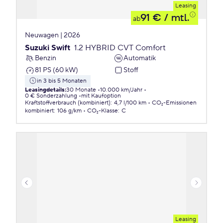
Leasing
91 €
/ mtl.
ab
Neuwagen | 2026
Suzuki Swift
1.2 HYBRID CVT Comfort
Benzin
Automatik
81 PS (60 kW)
Stoff
in 3 bis 5 Monaten
Leasingdetails
:
30 Monate
10.000 km/Jahr
0 € Sonderzahlung
mit Kaufoption
Kraftstoffverbrauch (kombiniert)
:
4,7 l/100 km
CO₂-Emissionen
kombiniert
:
106 g/km
CO₂-Klasse
:
C
Leasing