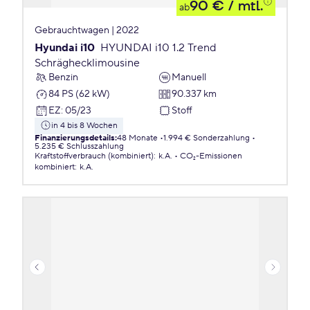
90 €
/ mtl.
ab
Gebrauchtwagen | 2022
Hyundai i10
HYUNDAI i10 1.2 Trend
Schräghecklimousine
Benzin
Manuell
84 PS (62 kW)
90.337 km
EZ
:
05/23
Stoff
in 4 bis 8 Wochen
Finanzierungsdetails
:
48 Monate
1.994 € Sonderzahlung
5.235 € Schlusszahlung
Kraftstoffverbrauch (kombiniert)
:
k.A.
CO₂-Emissionen
kombiniert
:
k.A.