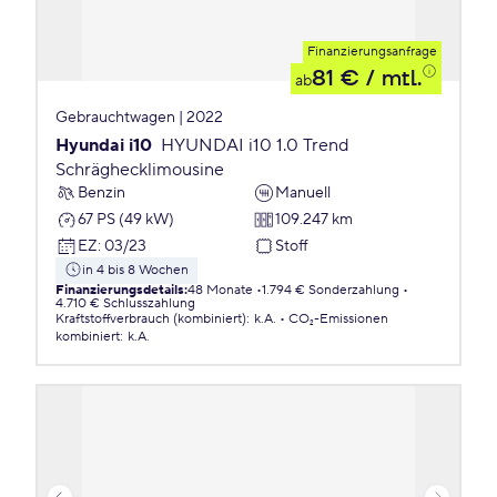
Finanzierungsanfrage
81 €
/ mtl.
ab
Gebrauchtwagen | 2022
Hyundai i10
HYUNDAI i10 1.0 Trend
Schräghecklimousine
Benzin
Manuell
67 PS (49 kW)
109.247 km
EZ
:
03/23
Stoff
in 4 bis 8 Wochen
Finanzierungsdetails
:
48 Monate
1.794 € Sonderzahlung
4.710 € Schlusszahlung
Kraftstoffverbrauch (kombiniert)
:
k.A.
CO₂-Emissionen
kombiniert
:
k.A.