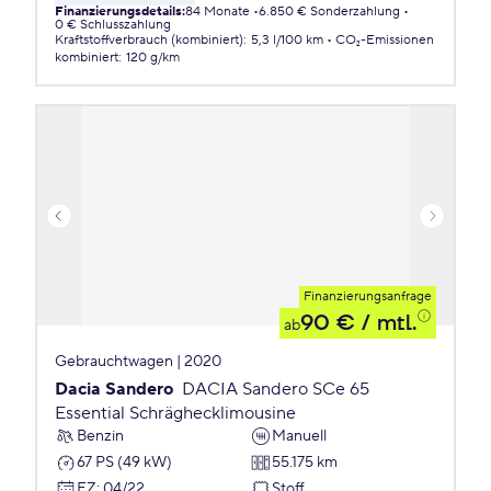
Finanzierungsdetails
:
84 Monate
6.850 € Sonderzahlung
0 € Schlusszahlung
Kraftstoffverbrauch (kombiniert)
:
5,3 l/100 km
CO₂-Emissionen
kombiniert
:
120 g/km
Finanzierungsanfrage
90 €
/ mtl.
ab
Gebrauchtwagen | 2020
Dacia Sandero
DACIA Sandero SCe 65
Essential Schräghecklimousine
Benzin
Manuell
67 PS (49 kW)
55.175 km
EZ
:
04/22
Stoff