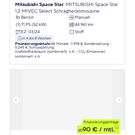
Mitsubishi Space Star
MITSUBISHI Space Star
1.2 MIVEC Select Schräghecklimousine
Benzin
Manuell
71 PS (52 kW)
44.961 km
EZ
:
03/24
Stoff
in 4 bis 8 Wochen
Finanzierungsdetails
:
48 Monate
1.998 € Sonderzahlung
5.245 € Schlusszahlung
Kraftstoffverbrauch (kombiniert)
:
k.A.
CO₂-Emissionen
kombiniert
:
k.A.
Finanzierungsanfrage
90 €
/ mtl.
ab