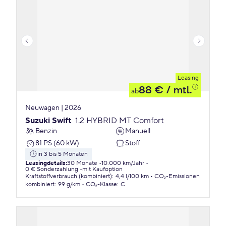
Leasing
88 €
/ mtl.
ab
Neuwagen | 2026
Suzuki Swift
1.2 HYBRID MT Comfort
Benzin
Manuell
81 PS (60 kW)
Stoff
in 3 bis 5 Monaten
Leasingdetails
:
30 Monate
10.000 km/Jahr
0 € Sonderzahlung
mit Kaufoption
Kraftstoffverbrauch (kombiniert)
:
4,4 l/100 km
CO₂-Emissionen
kombiniert
:
99 g/km
CO₂-Klasse
:
C