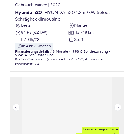
Gebrauchtwagen | 2020
Hyundai i20
HYUNDAI i20 1.2 62kW Select
Schräghecklimousine
Benzin
Manuell
84 PS (62 kW)
113.748 km
EZ
:
05/22
Stoff
in 4 bis 8 Wochen
Finanzierungsdetails
:
48 Monate
1.998 € Sonderzahlung
5.245 € Schlusszahlung
Kraftstoffverbrauch (kombiniert)
:
k.A.
CO₂-Emissionen
kombiniert
:
k.A.
Finanzierungsanfrage