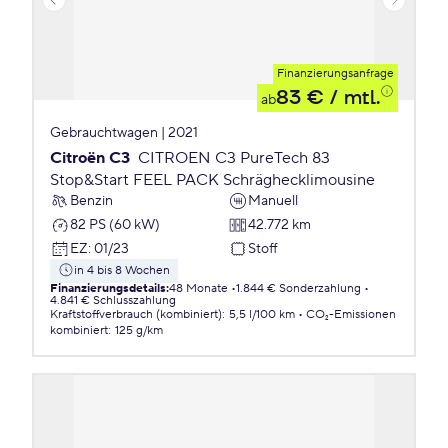
Finanzierungsanfrage
83 €
/ mtl.
ab
Gebrauchtwagen | 2021
Citroën C3
CITROEN C3 PureTech 83
Stop&Start FEEL PACK Schräghecklimousine
Benzin
Manuell
82 PS (60 kW)
42.772 km
EZ
:
01/23
Stoff
in 4 bis 8 Wochen
Finanzierungsdetails
:
48 Monate
1.844 € Sonderzahlung
4.841 € Schlusszahlung
Kraftstoffverbrauch (kombiniert)
:
5,5 l/100 km
CO₂-Emissionen
kombiniert
:
125 g/km