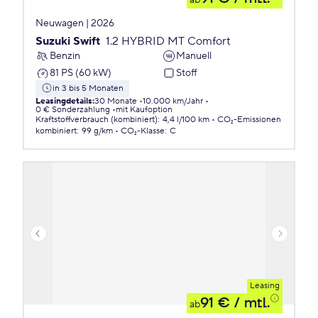
ab
Neuwagen | 2026
Suzuki Swift
1.2 HYBRID MT Comfort
Benzin
Manuell
81 PS (60 kW)
Stoff
in 3 bis 5 Monaten
Leasingdetails
:
30 Monate
10.000 km/Jahr
0 € Sonderzahlung
mit Kaufoption
Kraftstoffverbrauch (kombiniert)
:
4,4 l/100 km
CO₂-Emissionen
kombiniert
:
99 g/km
CO₂-Klasse
:
C
Leasing
91 €
/ mtl.
ab