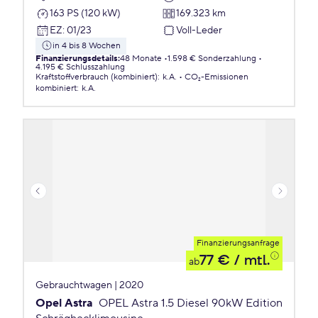
163 PS (120 kW)
169.323 km
EZ
:
01/23
Voll-Leder
in 4 bis 8 Wochen
Finanzierungsdetails
:
48 Monate
1.598 € Sonderzahlung
4.195 € Schlusszahlung
Kraftstoffverbrauch (kombiniert)
:
k.A.
CO₂-Emissionen
kombiniert
:
k.A.
Finanzierungsanfrage
77 €
/ mtl.
ab
Gebrauchtwagen | 2020
Opel Astra
OPEL Astra 1.5 Diesel 90kW Edition