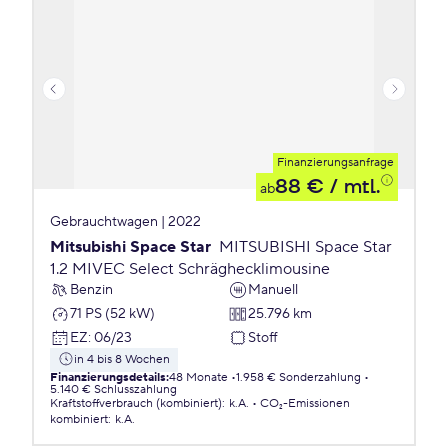
Finanzierungsanfrage
88 €
/ mtl.
ab
Gebrauchtwagen | 2022
Mitsubishi Space Star
MITSUBISHI Space Star
1.2 MIVEC Select Schräghecklimousine
Benzin
Manuell
71 PS (52 kW)
25.796 km
EZ
:
06/23
Stoff
in 4 bis 8 Wochen
Finanzierungsdetails
:
48 Monate
1.958 € Sonderzahlung
5.140 € Schlusszahlung
Kraftstoffverbrauch (kombiniert)
:
k.A.
CO₂-Emissionen
kombiniert
:
k.A.