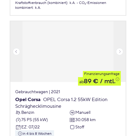
Kraftstoffverbrauch (kombiniert)
:
k.A.
CO₂-Emissionen
kombiniert
:
k.A.
Finanzierungsanfrage
89 €
/ mtl.
ab
Gebrauchtwagen | 2021
Opel Corsa
OPEL Corsa 1.2 55kW Edition
Schräghecklimousine
Benzin
Manuell
75 PS (55 kW)
30.058 km
EZ
:
07/22
Stoff
in 4 bis 8 Wochen