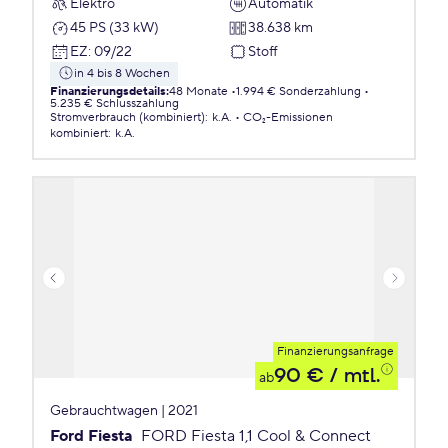
Elektro
Automatik
45 PS (33 kW)
38.638 km
EZ
:
09/22
Stoff
in 4 bis 8 Wochen
Finanzierungsdetails
:
48 Monate
1.994 € Sonderzahlung
5.235 € Schlusszahlung
Stromverbrauch (kombiniert)
:
k.A.
CO₂-Emissionen
kombiniert
:
k.A.
Finanzierungsanfrage
90 €
/ mtl.
ab
Gebrauchtwagen | 2021
Ford Fiesta
FORD Fiesta 1,1 Cool & Connect