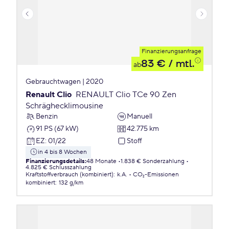
Finanzierungsanfrage
83 €
/ mtl.
ab
Gebrauchtwagen | 2020
Renault Clio
RENAULT Clio TCe 90 Zen
Schräghecklimousine
Benzin
Manuell
91 PS (67 kW)
42.775 km
EZ
:
01/22
Stoff
in 4 bis 8 Wochen
Finanzierungsdetails
:
48 Monate
1.838 € Sonderzahlung
4.825 € Schlusszahlung
Kraftstoffverbrauch (kombiniert)
:
k.A.
CO₂-Emissionen
kombiniert
:
132 g/km