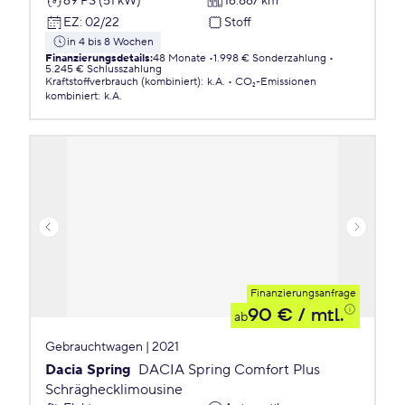
69 PS (51 kW)
16.867 km
EZ
:
02/22
Stoff
in 4 bis 8 Wochen
Finanzierungsdetails
:
48 Monate
1.998 € Sonderzahlung
5.245 € Schlusszahlung
Kraftstoffverbrauch (kombiniert)
:
k.A.
CO₂-Emissionen
kombiniert
:
k.A.
Finanzierungsanfrage
90 €
/ mtl.
ab
Gebrauchtwagen | 2021
Dacia Spring
DACIA Spring Comfort Plus
Schräghecklimousine