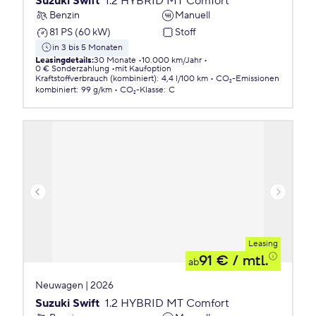
Suzuki Swift
1.2 HYBRID MT Comfort
Benzin
Manuell
81 PS (60 kW)
Stoff
in 3 bis 5 Monaten
Leasingdetails
:
30 Monate
10.000 km/Jahr
0 € Sonderzahlung
mit Kaufoption
Kraftstoffverbrauch (kombiniert)
:
4,4 l/100 km
CO₂-Emissionen
kombiniert
:
99 g/km
CO₂-Klasse
:
C
Leasing
91 €
/ mtl.
ab
Neuwagen | 2026
Suzuki Swift
1.2 HYBRID MT Comfort