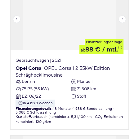
Finanzierungsanfrage
88 €
/ mtl.
ab
Gebrauchtwagen | 2021
Opel Corsa
OPEL Corsa 1.2 55kW Edition
Schräghecklimousine
Benzin
Manuell
75 PS (55 kW)
71.308 km
EZ
:
06/22
Stoff
in 4 bis 8 Wochen
Finanzierungsdetails
:
48 Monate
1.938 € Sonderzahlung
5.088 € Schlusszahlung
Kraftstoffverbrauch (kombiniert)
:
5,3 l/100 km
CO₂-Emissionen
kombiniert
:
120 g/km