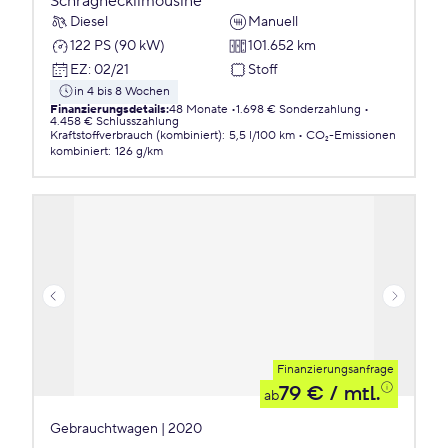
Schräghecklimousine
Diesel
Manuell
122 PS (90 kW)
101.652 km
EZ
:
02/21
Stoff
in 4 bis 8 Wochen
Finanzierungsdetails
:
48 Monate
1.698 € Sonderzahlung
4.458 € Schlusszahlung
Kraftstoffverbrauch (kombiniert)
:
5,5 l/100 km
CO₂-Emissionen
kombiniert
:
126 g/km
Finanzierungsanfrage
79 €
/ mtl.
ab
Gebrauchtwagen | 2020