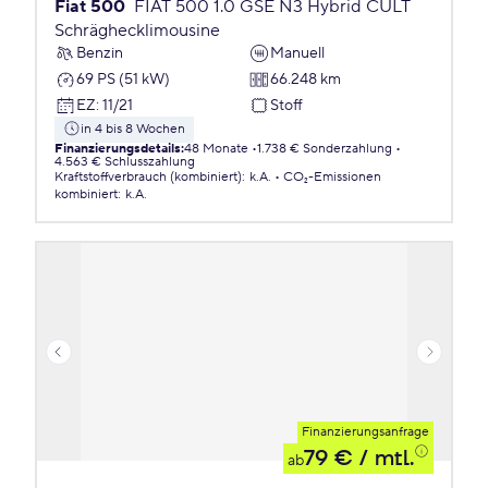
Fiat 500
FIAT 500 1.0 GSE N3 Hybrid CULT
Schräghecklimousine
Benzin
Manuell
69 PS (51 kW)
66.248 km
EZ
:
11/21
Stoff
in 4 bis 8 Wochen
Finanzierungsdetails
:
48 Monate
1.738 € Sonderzahlung
4.563 € Schlusszahlung
Kraftstoffverbrauch (kombiniert)
:
k.A.
CO₂-Emissionen
kombiniert
:
k.A.
Finanzierungsanfrage
79 €
/ mtl.
ab