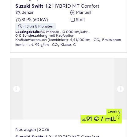
Suzuki Swift
1.2 HYBRID MT Comfort
Benzin
Manuell
81 PS (60 kW)
Stoff
in 3 bis 5 Monaten
Leasingdetails
:
30 Monate
10.000 km/Jahr
0 € Sonderzahlung
mit Kaufoption
Kraftstoffverbrauch (kombiniert)
:
4,4 l/100 km
CO₂-Emissionen
kombiniert
:
99 g/km
CO₂-Klasse
:
C
Leasing
91 €
/ mtl.
ab
Neuwagen | 2026