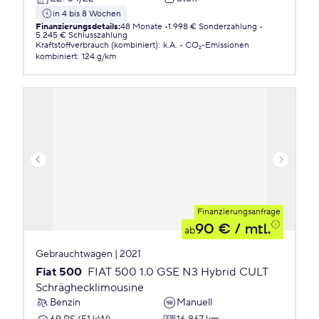
in 4 bis 8 Wochen
Finanzierungsdetails
:
48 Monate
1.998 € Sonderzahlung
5.245 € Schlusszahlung
Kraftstoffverbrauch (kombiniert)
:
k.A.
CO₂-Emissionen
kombiniert
:
124 g/km
Finanzierungsanfrage
90 €
/ mtl.
ab
Gebrauchtwagen | 2021
Fiat 500
FIAT 500 1.0 GSE N3 Hybrid CULT
Schräghecklimousine
Benzin
Manuell