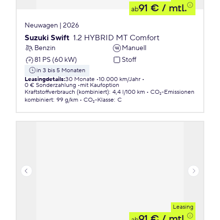
91 €
/ mtl.
ab
Neuwagen | 2026
Suzuki Swift
1.2 HYBRID MT Comfort
Benzin
Manuell
81 PS (60 kW)
Stoff
in 3 bis 5 Monaten
Leasingdetails
:
30 Monate
10.000 km/Jahr
0 € Sonderzahlung
mit Kaufoption
Kraftstoffverbrauch (kombiniert)
:
4,4 l/100 km
CO₂-Emissionen
kombiniert
:
99 g/km
CO₂-Klasse
:
C
Leasing
91 €
/ mtl.