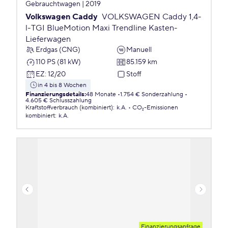
Gebrauchtwagen | 2019
Volkswagen Caddy
VOLKSWAGEN Caddy 1,4-
l-TGI BlueMotion Maxi Trendline Kasten-
Lieferwagen
Erdgas (CNG)
Manuell
110 PS (81 kW)
85.159 km
EZ
:
12/20
Stoff
in 4 bis 8 Wochen
Finanzierungsdetails
:
48 Monate
1.754 € Sonderzahlung
4.605 € Schlusszahlung
Kraftstoffverbrauch (kombiniert)
:
k.A.
CO₂-Emissionen
kombiniert
:
k.A.
Finanzierungsanfrage