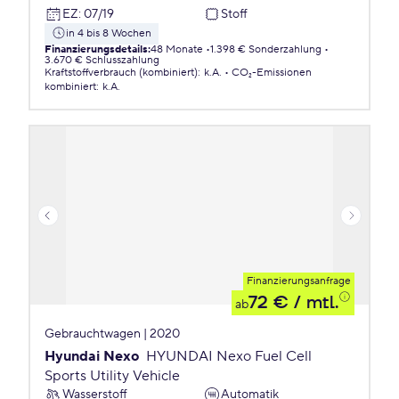
EZ
:
07/19
Stoff
in 4 bis 8 Wochen
Finanzierungsdetails
:
48 Monate
1.398 € Sonderzahlung
3.670 € Schlusszahlung
Kraftstoffverbrauch (kombiniert)
:
k.A.
CO₂-Emissionen
kombiniert
:
k.A.
Finanzierungsanfrage
72 €
/ mtl.
ab
Gebrauchtwagen | 2020
Hyundai Nexo
HYUNDAI Nexo Fuel Cell
Sports Utility Vehicle
Wasserstoff
Automatik