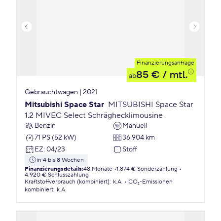
Finanzierungsanfrage
85 €
/ mtl.
ab
Gebrauchtwagen | 2021
Mitsubishi Space Star
MITSUBISHI Space Star
1.2 MIVEC Select Schräghecklimousine
Benzin
Manuell
71 PS (52 kW)
36.904 km
EZ
:
04/23
Stoff
in 4 bis 8 Wochen
Finanzierungsdetails
:
48 Monate
1.874 € Sonderzahlung
4.920 € Schlusszahlung
Kraftstoffverbrauch (kombiniert)
:
k.A.
CO₂-Emissionen
kombiniert
:
k.A.