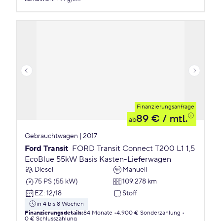
Finanzierungsanfrage
89 €
/ mtl.
ab
Gebrauchtwagen | 2017
Ford Transit
FORD Transit Connect T200 L1 1,5
EcoBlue 55kW Basis Kasten-Lieferwagen
Diesel
Manuell
75 PS (55 kW)
109.278 km
EZ
:
12/18
Stoff
in 4 bis 8 Wochen
Finanzierungsdetails
:
84 Monate
4.900 € Sonderzahlung
0 € Schlusszahlung