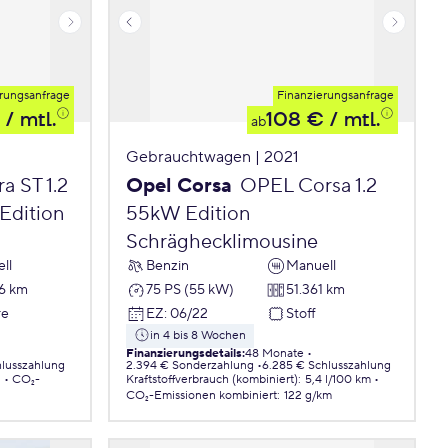
rungsanfrage
Finanzierungsanfrage
/ mtl.
108 €
/ mtl.
ab
Gebrauchtwagen | 2021
a ST 1.2
Opel Corsa
OPEL Corsa 1.2
 Edition
55kW Edition
Schräghecklimousine
ll
Benzin
Manuell
6 km
75 PS (55 kW)
51.361 km
re
EZ
:
06/22
Stoff
in 4 bis 8 Wochen
Finanzierungsdetails
:
48 Monate
hlusszahlung
2.394 € Sonderzahlung
6.285 € Schlusszahlung
.
CO₂-
Kraftstoffverbrauch (kombiniert)
:
5,4 l/100 km
CO₂-Emissionen
kombiniert
:
122 g/km