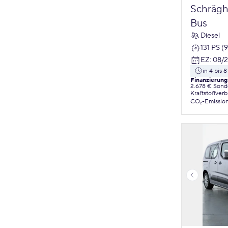
Schrägh
Bus
Diesel
131 PS (
EZ
:
08/
in 4 bis
Finanzierung
2.678 € Sond
Kraftstoffver
CO₂-Emissio