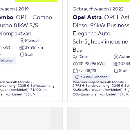
twagen | 2019
Gebrauchtwagen | 2022
ombo
OPEL Combo
Opel Astra
OPEL Astr
 Turbo 81kW S/S
Diesel 96kW Business
 Kompaktvan
Elegance Auto
Manuell
Schräghecklimousine 
81 kW)
39.951 km
Bus
0
Stoff
Diesel
Autom
 8 Wochen
131 PS (96 kW)
107.4
EZ
:
08/23
Stoff
in 4 bis 8 Wochen
sdetails
:
48 Monate
Finanzierungsdetails
:
48 Monate
erzahlung
7.335 € Schlusszahlung
2.798 € Sonderzahlung
7.345 € Sc
brauch (kombiniert)
:
7 l/100 km
Kraftstoffverbrauch (kombiniert)
:
5 l
nen
kombiniert
:
158 g/km
CO₂-Emissionen
kombiniert
:
131 g/k