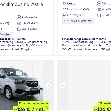
Benzin
Manue
ecklimousine 'Astra
110 PS (81 kW)
78.61
EZ
:
02/20
Stoff
Automatik
in 4 bis 8 Wochen
96 kW)
107.204 km
23
Teil-Leder
 8 Wochen
sdetails
:
48 Monate
Finanzierungsdetails
:
48 Monate
erzahlung
7.030 € Schlusszahlung
2.698 € Sonderzahlung
7.083 € Sc
brauch (kombiniert)
:
5 l/100 km
Kraftstoffverbrauch (kombiniert)
:
7 l
nen
kombiniert
:
131 g/km
CO₂-Emissionen
kombiniert
:
158 g/
Finanzierungsanfrage
Finanzie
126 €
/ mtl.
126 €
ab
ab