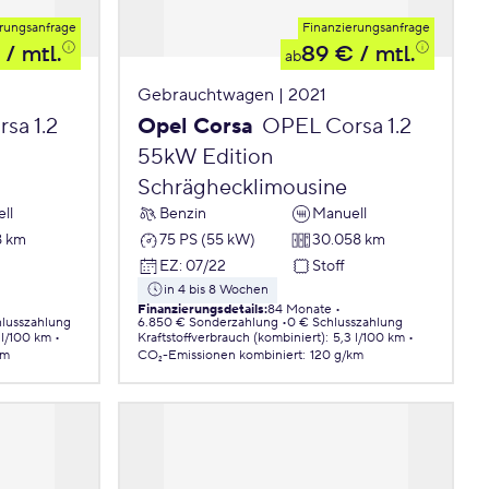
rungsanfrage
Finanzierungsanfrage
/ mtl.
89 €
/ mtl.
ab
Gebrauchtwagen | 2021
sa 1.2
Opel Corsa
OPEL Corsa 1.2
55kW Edition
Schräghecklimousine
ll
Benzin
Manuell
8 km
75 PS (55 kW)
30.058 km
EZ
:
07/22
Stoff
in 4 bis 8 Wochen
Finanzierungsdetails
:
84 Monate
lusszahlung
6.850 € Sonderzahlung
0 € Schlusszahlung
 l/100 km
Kraftstoffverbrauch (kombiniert)
:
5,3 l/100 km
km
CO₂-Emissionen
kombiniert
:
120 g/km