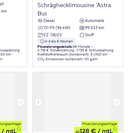
ll
Schräghecklimousine 'Astra
9 km
Bus
Diesel
Automatik
131 PS (96 kW)
99.533 km
EZ
:
08/23
Stoff
in 4 bis 8 Wochen
Finanzierungsdetails
:
48 Monate
hlusszahlung
2.718 € Sonderzahlung
7.135 € Schlusszahlung
/100 km
Kraftstoffverbrauch (kombiniert)
:
5 l/100 km
km
CO₂-Emissionen
kombiniert
:
131 g/km
rungsanfrage
Finanzierungsanfrage
/ mtl.
128 €
/ mtl.
ab