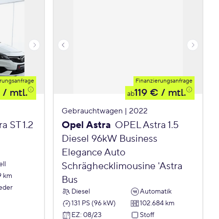
rungsanfrage
Finanzierungsanfrage
/ mtl.
119 €
/ mtl.
ab
Gebrauchtwagen | 2022
a ST 1.2
Opel Astra
OPEL Astra 1.5
Diesel 96kW Business
Elegance Auto
ll
Schräghecklimousine 'Astra
9 km
Bus
Leder
Diesel
Automatik
131 PS (96 kW)
102.684 km
EZ
:
08/23
Stoff