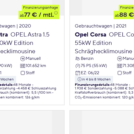
Finanzierungsanfrage
Finanzie
77 €
/ mtl.
88 €
ab
ab
twagen | 2020
Gebrauchtwagen | 2021
tra
OPEL Astra 1.5
Opel Corsa
OPEL Cor
90kW Edition
55kW Edition
ecklimousine
Schräghecklimousine
Manuell
Benzin
Manue
(90 kW)
101.652 km
75 PS (55 kW)
71.30
1
Stoff
EZ
:
06/22
Stoff
 8 Wochen
in 4 bis 8 Wochen
sdetails
:
48 Monate
Finanzierungsdetails
:
48 Monate
erzahlung
4.458 € Schlusszahlung
1.938 € Sonderzahlung
5.088 € Sch
brauch (kombiniert)
:
5,5 l/100 km
Kraftstoffverbrauch (kombiniert)
:
5,3
nen
kombiniert
:
126 g/km
CO₂-Emissionen
kombiniert
:
120 g/