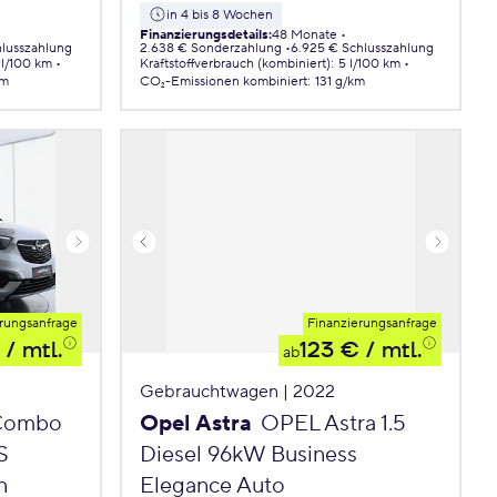
in 4 bis 8 Wochen
Finanzierungsdetails
:
48 Monate
hlusszahlung
2.638 € Sonderzahlung
6.925 € Schlusszahlung
 l/100 km
Kraftstoffverbrauch (kombiniert)
:
5 l/100 km
km
CO₂-Emissionen
kombiniert
:
131 g/km
rungsanfrage
Finanzierungsanfrage
/ mtl.
123 €
/ mtl.
ab
Gebrauchtwagen | 2022
Combo
Opel Astra
OPEL Astra 1.5
S
Diesel 96kW Business
n
Elegance Auto