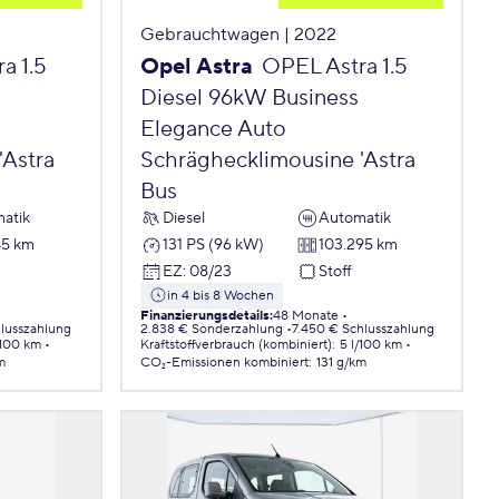
Gebrauchtwagen | 2022
a 1.5
Opel Astra
OPEL Astra 1.5
Diesel 96kW Business
Elegance Auto
'Astra
Schräghecklimousine 'Astra
Bus
atik
Diesel
Automatik
45 km
131 PS (96 kW)
103.295 km
EZ
:
08/23
Stoff
in 4 bis 8 Wochen
Finanzierungsdetails
:
48 Monate
hlusszahlung
2.838 € Sonderzahlung
7.450 € Schlusszahlung
/100 km
Kraftstoffverbrauch (kombiniert)
:
5 l/100 km
m
CO₂-Emissionen
kombiniert
:
131 g/km