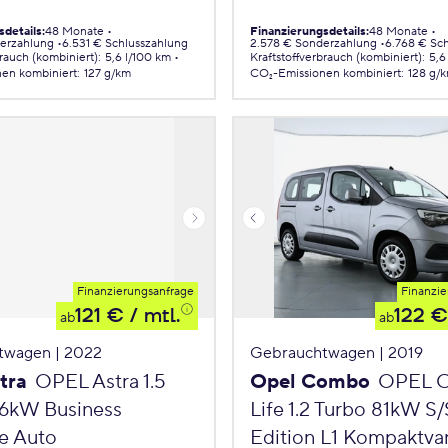
sdetails
:
48 Monate
Finanzierungsdetails
:
48 Monate
erzahlung
6.531 € Schlusszahlung
2.578 € Sonderzahlung
6.768 € Sc
brauch (kombiniert)
:
5,6 l/100 km
Kraftstoffverbrauch (kombiniert)
:
5,6
nen
kombiniert
:
127 g/km
CO₂-Emissionen
kombiniert
:
128 g/
Finanzierungsanfrage
Finanzie
121 €
/ mtl.
122 €
ab
ab
twagen | 2022
Gebrauchtwagen | 2019
tra
OPEL Astra 1.5
Opel Combo
OPEL 
96kW Business
Life 1.2 Turbo 81kW S/
e Auto
Edition L1 Kompaktva