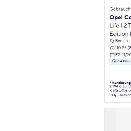
Gebrauch
Opel C
Life 1.2
Edition
Benzin
110 PS (
EZ
:
11/2
in 4 bis
Finanzierung
2.794 € Sond
Kraftstoffver
CO₂-Emissio