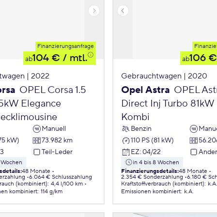
Finanzierungsanfrage
Finanzie
104 €
/ mtl.
106 €
ab
ab
twagen | 2022
Gebrauchtwagen | 2020
orsa
OPEL Corsa 1.5
Opel Astra
OPEL Astr
75kW Elegance
Direct Inj Turbo 81kW
ecklimousine
Kombi
Manuell
Benzin
Manue
75 kW)
73.982 km
110 PS (81 kW)
56.20
23
Teil-Leder
EZ
:
04/22
Ande
 8 Wochen
in 4 bis 8 Wochen
sdetails
:
48 Monate
Finanzierungsdetails
:
48 Monate
erzahlung
6.064 € Schlusszahlung
2.354 € Sonderzahlung
6.180 € Sc
brauch (kombiniert)
:
4,4 l/100 km
Kraftstoffverbrauch (kombiniert)
:
k.A
nen
kombiniert
:
114 g/km
Emissionen
kombiniert
:
k.A.