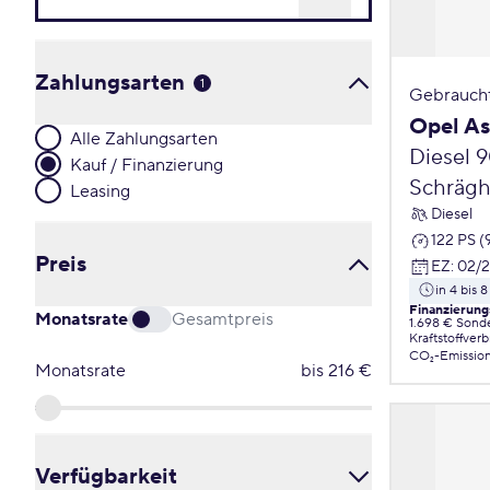
Zahlungsarten
1
Gebrauch
Opel As
Alle Zahlungsarten
Diesel 
Kauf / Finanzierung
Schrägh
Leasing
Diesel
122 PS 
Preis
EZ
:
02/2
in 4 bis
Finanzierung
Monatsrate
Gesamtpreis
1.698 € Sond
Kraftstoffver
CO₂-Emissio
Monatsrate
bis
216
€
Verfügbarkeit