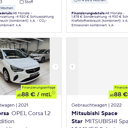
in 4 bis 8 Wochen
23
Stoff
 8 Wochen
sdetails
:
48 Monate
Finanzierungsdetails
:
48 Monate
erzahlung
4.920 € Schlusszahlung
1.878 € Sonderzahlung
4.930 € Sch
brauch (kombiniert)
:
k.A.
CO₂-
Kraftstoffverbrauch (kombiniert)
:
k.A
ombiniert
:
k.A.
Emissionen
kombiniert
:
k.A.
Finanzierungsanfrage
Finanzie
88 €
/ mtl.
88 €
ab
ab
twagen | 2021
Gebrauchtwagen | 2022
orsa
OPEL Corsa 1.2
Mitsubishi Space
ition
Star
MITSUBISHI Spa