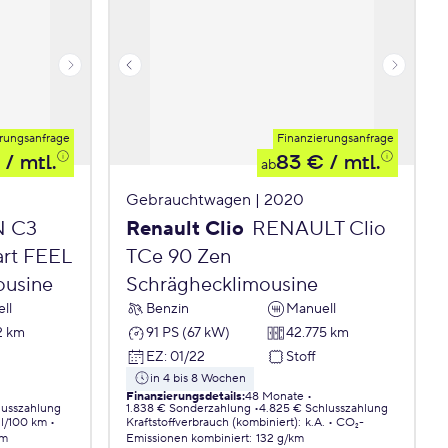
rungsanfrage
Finanzierungsanfrage
/ mtl.
83 €
/ mtl.
ab
Gebrauchtwagen | 2020
N C3
Renault Clio
RENAULT Clio
art FEEL
TCe 90 Zen
ousine
Schräghecklimousine
ll
Benzin
Manuell
2 km
91 PS (67 kW)
42.775 km
EZ
:
01/22
Stoff
in 4 bis 8 Wochen
Finanzierungsdetails
:
48 Monate
lusszahlung
1.838 € Sonderzahlung
4.825 € Schlusszahlung
 l/100 km
Kraftstoffverbrauch (kombiniert)
:
k.A.
CO₂-
km
Emissionen
kombiniert
:
132 g/km