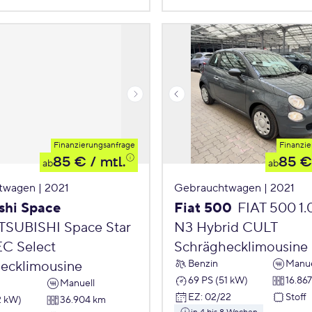
Finanzierungsanfrage
Finanzie
85 €
/ mtl.
85 €
ab
ab
twagen | 2021
Gebrauchtwagen | 2021
shi Space
Fiat 500
FIAT 500 1
TSUBISHI Space Star
N3 Hybrid CULT
EC Select
Schräghecklimousine
Benzin
Manue
ecklimousine
69 PS (51 kW)
16.86
Manuell
EZ
:
02/22
Stoff
2 kW)
36.904 km