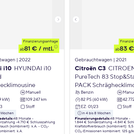
Finanzierungsanfrage
Finanzie
81 €
/ mtl.
83 €
ab
ab
twagen | 2022
Gebrauchtwagen | 2021
 i10
HYUNDAI i10
Citroën C3
CITROE
d
PureTech 83 Stop&St
ecklimousine
PACK Schräghecklim
Manuell
Benzin
Manue
9 kW)
109.247 km
82 PS (60 kW)
42.77
23
Stoff
EZ
:
01/23
Stoff
 8 Wochen
in 4 bis 8 Wochen
sdetails
:
48 Monate
Finanzierungsdetails
:
48 Monate
erzahlung
4.710 € Schlusszahlung
1.844 € Sonderzahlung
4.841 € Sch
brauch (kombiniert)
:
k.A.
CO₂-
Kraftstoffverbrauch (kombiniert)
:
5,5
ombiniert
:
k.A.
CO₂-Emissionen
kombiniert
:
125 g/