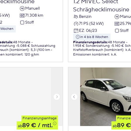
ecklimousine
1.2 MIVEC Select
Manuell
Schräghecklimousine
55 kW)
71.308 km
Benzin
Manue
22
Stoff
71 PS (52 kW)
25.79
 8 Wochen
EZ
:
06/23
Stoff
in 4 bis 8 Wochen
sdetails
:
48 Monate
Finanzierungsdetails
:
48 Monate
erzahlung
5.088 € Schlusszahlung
1.958 € Sonderzahlung
5.140 € Sch
brauch (kombiniert)
:
5,3 l/100 km
Kraftstoffverbrauch (kombiniert)
:
k.A
nen
kombiniert
:
120 g/km
Emissionen
kombiniert
:
k.A.
Finanzierungsanfrage
Finanzie
89 €
/ mtl.
89 €
ab
ab