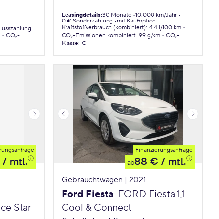
Leasingdetails
:
30 Monate
10.000 km/Jahr
0 € Sonderzahlung
mit Kaufoption
Kraftstoffverbrauch (kombiniert)
:
4,4 l/100 km
lusszahlung
.
CO₂-
CO₂-Emissionen
kombiniert
:
99 g/km
CO₂-
Klasse
:
C
rungsanfrage
Finanzierungsanfrage
/ mtl.
88 €
/ mtl.
ab
Gebrauchtwagen | 2021
Ford Fiesta
FORD Fiesta 1,1
ce Star
Cool & Connect