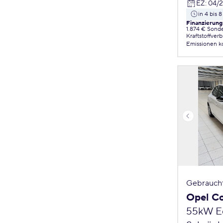
EZ
:
04/
in 4 bis
Finanzierung
1.874 € Sond
Kraftstoffver
Emissionen
k
Gebrauch
Opel C
55kW Ed