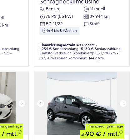
Schräghecklimousine
Benzin
Manuell
75 PS (55 kW)
89.944 km
ll
EZ
:
11/22
Stoff
6 km
in 4 bis 8 Wochen
Finanzierungsdetails
:
48 Monate
lusszahlung
1.954 € Sonderzahlung
5.130 € Schlusszahlung
.
CO₂-
Kraftstoffverbrauch (kombiniert)
:
5,7 l/100 km
CO₂-Emissionen
kombiniert
:
144 g/km
rungsanfrage
Finanzierungsanfrage
/ mtl.
90 €
/ mtl.
ab