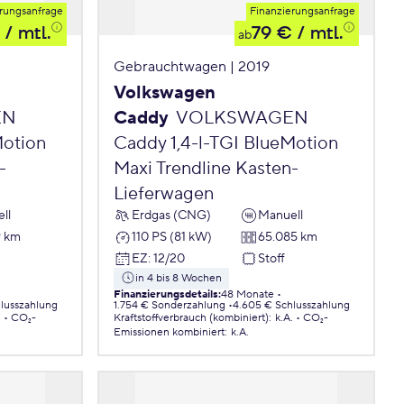
rungsanfrage
Finanzierungsanfrage
/ mtl.
79 €
/ mtl.
ab
Gebrauchtwagen | 2019
Volkswagen
EN
Caddy
VOLKSWAGEN
Motion
Caddy 1,4-l-TGI BlueMotion
-
Maxi Trendline Kasten-
Lieferwagen
ll
Erdgas (CNG)
Manuell
9 km
110 PS (81 kW)
65.085 km
EZ
:
12/20
Stoff
in 4 bis 8 Wochen
Finanzierungsdetails
:
48 Monate
lusszahlung
1.754 € Sonderzahlung
4.605 € Schlusszahlung
.
CO₂-
Kraftstoffverbrauch (kombiniert)
:
k.A.
CO₂-
Emissionen
kombiniert
:
k.A.