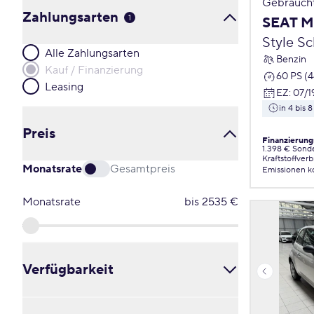
Gebrauch
Zahlungsarten
1
SEAT M
Style S
Alle Zahlungsarten
Benzin
Kauf / Finanzierung
60 PS (
Leasing
EZ
:
07/1
in 4 bis
Preis
Finanzierung
1.398 € Sond
Kraftstoffver
Monatsrate
Gesamtpreis
Emissionen
k
Monatsrate
bis
2535
€
Verfügbarkeit
Alle