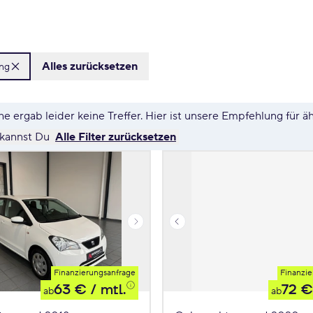
Alles zurücksetzen
ung
e ergab leider keine Treffer. Hier ist unsere Empfehlung für ä
 kannst Du
Alle Filter zurücksetzen
Finanzierungsanfrage
Finanzie
63 €
/ mtl.
72 €
ab
ab