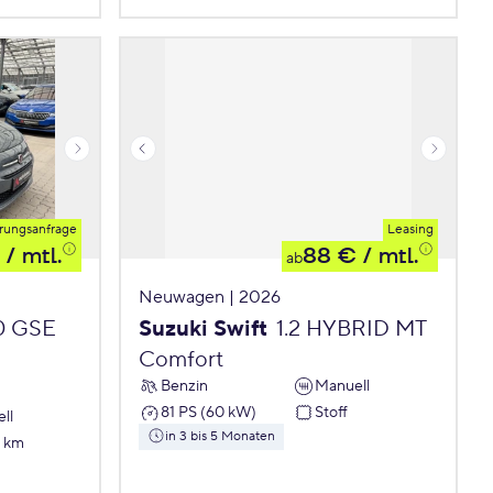
rungsanfrage
Leasing
/ mtl.
88 €
/ mtl.
ab
Neuwagen | 2026
.0 GSE
Suzuki Swift
1.2 HYBRID MT
Comfort
Benzin
Manuell
81 PS (60 kW)
Stoff
ll
in 3 bis 5 Monaten
7 km