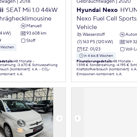
twagen | 2018
Gebrauchtwagen | 2020
ii
SEAT Mii 1.0 44kW
Hyundai Nexo
HYUN
chräghecklimousine
Nexo Fuel Cell Sports 
Manuell
Vehicle
44 kW)
93.608 km
Wasserstoff
Autom
9
Stoff
163 PS (120 kW)
169.3
 8 Wochen
EZ
:
01/23
Voll-
in 4 bis 8 Wochen
sdetails
:
48 Monate
Finanzierungsdetails
:
48 Monate
erzahlung
3.670 € Schlusszahlung
1.598 € Sonderzahlung
4.195 € Sch
brauch (kombiniert)
:
k.A.
CO₂-
Kraftstoffverbrauch (kombiniert)
:
k.A
ombiniert
:
k.A.
Emissionen
kombiniert
:
k.A.