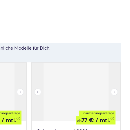
hnliche Modelle für Dich.
rungsanfrage
Finanzierungsanfrage
/ mtl.
77 €
/ mtl.
ab