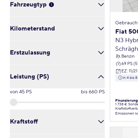
Fahrzeugtyp
in 4 bis 8 Wochen
1
in 3 bis 5 Monaten
ab 6 Monaten
Cabrio / Roadster (0)
Gebrauch
Kilometerstand
Coupé (0)
Fiat 50
Kleinbus / Van (0)
N3 Hybr
Kombi (0)
von
0
km
bis
169323
km
Schrägh
Limousine (0)
Erstzulassung
Benzin
Pick-Up (0)
69 PS (5
Schräghecklimousine (0)
von
2017
bis
2026
EZ
:
11/21
Sonstige (0)
Leistung (PS)
in 4 bis
SUV / Crossover / Geländewagen (0)
Transporter (0)
von
45
PS
bis
660
PS
Verglaster Kastenwagen (0)
Finanzierung
1.738 € Sond
Kraftstoffver
Emissionen
k
Kraftstoff
Benzin (0)