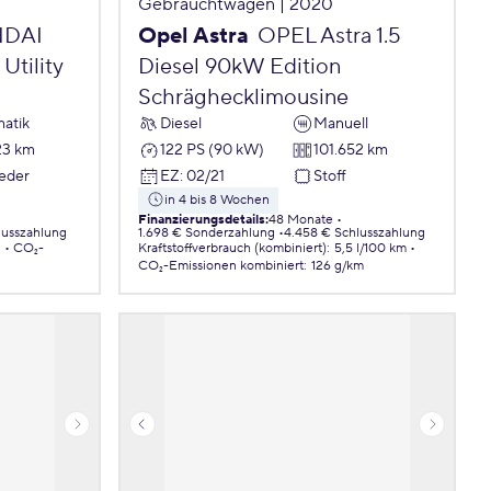
Gebrauchtwagen | 2020
DAI
Opel Astra
OPEL Astra 1.5
Utility
Diesel 90kW Edition
Schräghecklimousine
atik
Diesel
Manuell
23 km
122 PS (90 kW)
101.652 km
Leder
EZ
:
02/21
Stoff
in 4 bis 8 Wochen
Finanzierungsdetails
:
48 Monate
lusszahlung
1.698 € Sonderzahlung
4.458 € Schlusszahlung
.
CO₂-
Kraftstoffverbrauch (kombiniert)
:
5,5 l/100 km
CO₂-Emissionen
kombiniert
:
126 g/km