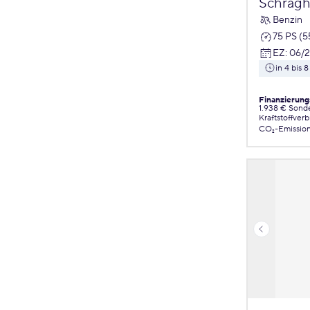
Schrägh
Benzin
75 PS (
EZ
:
06/
in 4 bis
Finanzierung
1.938 € Sond
Kraftstoffver
CO₂-Emissio