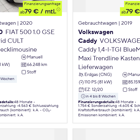
Finanzierungsanfrage
Finanzie
79 €
/ mtl.
79 €
ab
ab
twagen | 2020
Gebrauchtwagen | 2019
0
FIAT 500 1.0 GSE
Volkswagen
id CULT
Caddy
VOLKSWAG
ecklimousine
Caddy 1,4-l-TGI Blue
Manuell
Maxi Trendline Kasten
1 kW)
66.248 km
Lieferwagen
Stoff
Erdgas (CNG)
Manue
 8 Wochen
110 PS (81 kW)
85.15
EZ
:
12/20
Stoff
in 4 bis 8 Wochen
sdetails
:
48 Monate
Finanzierungsdetails
:
48 Monate
erzahlung
4.563 € Schlusszahlung
1.754 € Sonderzahlung
4.605 € Sch
brauch (kombiniert)
:
k.A.
CO₂-
Kraftstoffverbrauch (kombiniert)
:
k.A
ombiniert
:
k.A.
Emissionen
kombiniert
:
k.A.