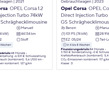
twagen | 2021
Gebrauchtwagen | 2023
orsa
OPEL Corsa 1.2
Opel Corsa
OPEL Cor
njection Turbo 74kW
Direct Injection Turb
 Schräghecklimousine
GS Schräghecklimous
Manuell
Benzin
Manue
74 kW)
44.134 km
101 PS (74 kW)
28.91
2
Stoff
EZ
:
05/24
Teil-
 8 Wochen
in 4 bis 8 Wochen
Finanzierungsdetails
:
84 Monate
3.150 € Sonderzahlung
0 € Schlus
sdetails
:
48 Monate
Kraftstoffverbrauch (kombiniert)
:
5,4
erzahlung
6.531 € Schlusszahlung
brauch (kombiniert)
:
5,6 l/100 km
CO₂-Emissionen
kombiniert
:
117 g/k
nen
kombiniert
:
127 g/km
Klasse
:
D