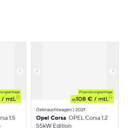
rungsanfrage
Finanzierungsanfrage
/ mtl.
108 €
/ mtl.
ab
Gebrauchtwagen | 2021
sa 1.5
Opel Corsa
OPEL Corsa 1.2
e
55kW Edition