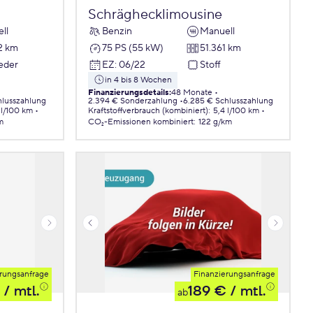
Schräghecklimousine
ll
Benzin
Manuell
2 km
75 PS (55 kW)
51.361 km
Leder
EZ
:
06/22
Stoff
in 4 bis 8 Wochen
Finanzierungsdetails
:
48 Monate
hlusszahlung
2.394 € Sonderzahlung
6.285 € Schlusszahlung
 l/100 km
Kraftstoffverbrauch (kombiniert)
:
5,4 l/100 km
m
CO₂-Emissionen
kombiniert
:
122 g/km
rungsanfrage
Finanzierungsanfrage
/ mtl.
189 €
/ mtl.
ab