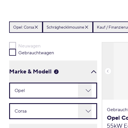
Opel:
Corsa
Schräghecklimousine
Kauf / Finanzier
Neuwagen
Gebrauchtwagen
Marke & Modell
2
Gebrauch
Opel C
55kW Ed