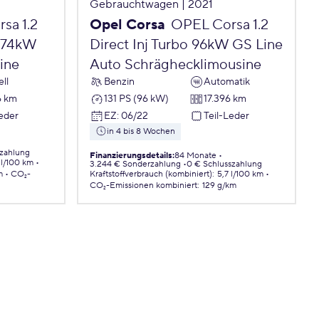
Gebrauchtwagen | 2021
sa 1.2
Opel Corsa
OPEL Corsa 1.2
o 74kW
Direct Inj Turbo 96kW GS Line
ine
Auto Schräghecklimousine
ll
Benzin
Automatik
6 km
131 PS (96 kW)
17.396 km
Leder
EZ
:
06/22
Teil-Leder
in 4 bis 8 Wochen
szahlung
Finanzierungsdetails
:
84 Monate
 l/100 km
3.244 € Sonderzahlung
0 € Schlusszahlung
m
CO₂-
Kraftstoffverbrauch (kombiniert)
:
5,7 l/100 km
CO₂-Emissionen
kombiniert
:
129 g/km