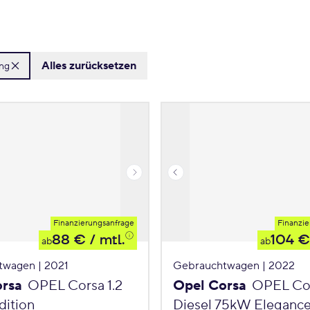
Alles zurücksetzen
ung
Finanzierungsanfrage
Finanzie
88 €
/ mtl.
104 €
ab
ab
twagen | 2021
Gebrauchtwagen | 2022
orsa
OPEL Corsa 1.2
Opel Corsa
OPEL Cor
ition
Diesel 75kW Eleganc