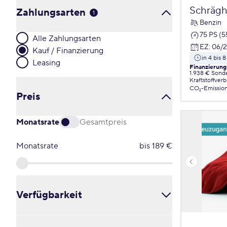
Schrägh
Zahlungsarten
1
Benzin
75 PS (
Alle Zahlungsarten
EZ
:
06/
Kauf / Finanzierung
in 4 bis
Leasing
Finanzierung
1.938 € Sond
Kraftstoffver
CO₂-Emissio
Preis
Monatsrate
Gesamtpreis
Monatsrate
bis
189
€
Verfügbarkeit
Alle