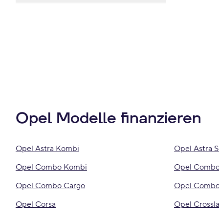
8 (0)
5 (6)
Scheckheftgepflegt (4)
Weiß (2)
9 (0)
TÜV neu (6)
Gelb (0)
Nichtraucher (6)
Opel Modelle finanzieren
Opel Astra Kombi
Opel Astra 
Opel Combo Kombi
Opel Combo
Opel Combo Cargo
Opel Combo 
Opel Corsa
Opel Crossl