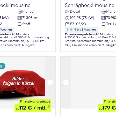
ecklimousine
Schräghecklimousine
Manuell
Diesel
Manue
55 kW)
71.308 km
102 PS (75 kW)
73.98
22
Stoff
EZ
:
03/23
Teil-
 8 Wochen
in 4 bis 8 Wochen
sdetails
:
48 Monate
Finanzierungsdetails
:
48 Monate
erzahlung
5.088 € Schlusszahlung
2.310 € Sonderzahlung
6.064 € Sc
brauch (kombiniert)
:
5,3 l/100 km
Kraftstoffverbrauch (kombiniert)
:
4,4
nen
kombiniert
:
120 g/km
CO₂-Emissionen
kombiniert
:
114 g/k
Finanzierungsanfrage
Finanzie
112 €
/ mtl.
179 €
ab
ab