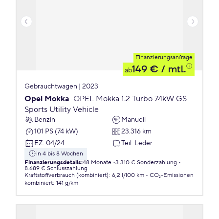
Finanzierungsanfrage
149 €
/ mtl.
ab
Gebrauchtwagen | 2023
Opel Mokka
OPEL Mokka 1.2 Turbo 74kW GS
Sports Utility Vehicle
Benzin
Manuell
101 PS (74 kW)
23.316 km
EZ
:
04/24
Teil-Leder
in 4 bis 8 Wochen
Finanzierungsdetails
:
48 Monate
3.310 € Sonderzahlung
8.689 € Schlusszahlung
Kraftstoffverbrauch (kombiniert)
:
6,2 l/100 km
CO₂-Emissionen
kombiniert
:
141 g/km