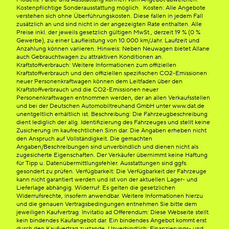
Kostenpflichtige Sonderausstattung möglich. Kosten: Alle Angebote
verstehen sich ohne Überführungskosten. Diese fallen in jedem Fall
zusätzlich an und sind nicht in der angezeigten Rate enthalten. Alle
Preise inkl. der jeweils gesetzlich gültigen MwSt., derzeit 19 % (0 %
Gewerbe), zu einer Laufleistung von 10.000 km/Jahr. Laufzeit und
Anzahlung können variieren. Hinweis: Neben Neuwagen bietet Allane
auch Gebrauchtwagen zu attraktiven Konditionen an.
Kraftstoffverbrauch: Weitere Informationen zum offiziellen
Kraftstoffverbrauch und den offiziellen spezifischen CO2-Emissionen
neuer Personenkraftwagen können dem Leitfaden über den
Kraftstoffverbrauch und die CO2-Emissionen neuer
Personenkraftwagen entnommen werden, der an allen Verkaufsstellen
und bei der Deutschen Automobiltreuhand GmbH unter www.dat.de
unentgeltlich erhältlich ist. Beschreibung: Die Fahrzeugbeschreibung
dient lediglich der allg. Identifizierung des Fahrzeuges und stellt keine
Zusicherung im kaufrechtlichen Sinn dar. Die Angaben erheben nicht
den Anspruch auf Vollständigkeit. Die gemachten
Angaben/Beschreibungen sind unverbindlich und dienen nicht als
zugesicherte Eigenschaften. Der Verkäufer übernimmt keine Haftung
für Tipp u. Datenübermittlungsfehler. Ausstattungen sind ggfs.
gesondert zu prüfen. Verfügbarkeit: Die Verfügbarkeit der Fahrzeuge
kann nicht garantiert werden und ist von der aktuellen Lager- und
Lieferlage abhängig. Widerruf: Es gelten die gesetzlichen
Widerrufsrechte, insofern anwendbar. Weitere Informationen hierzu
und die genauen Vertragsbedingungen entnehmen Sie bitte dem
jeweiligen Kaufvertrag. Invitatio ad Offerendum: Diese Webseite stellt
kein bindendes Kaufangebot dar. Ein bindendes Angebot kommt erst
durch den Kaufvertrag zustande. Unverbindlich: Finanzierungs- und