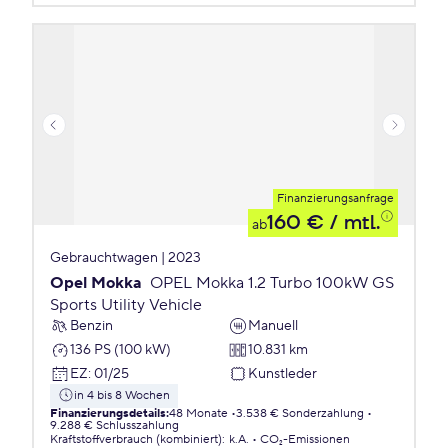
Finanzierungsanfrage
160 €
/ mtl.
ab
Gebrauchtwagen | 2023
Opel Mokka
OPEL Mokka 1.2 Turbo 100kW GS
Sports Utility Vehicle
Benzin
Manuell
136 PS (100 kW)
10.831 km
EZ
:
01/25
Kunstleder
in 4 bis 8 Wochen
Finanzierungsdetails
:
48 Monate
3.538 € Sonderzahlung
9.288 € Schlusszahlung
Kraftstoffverbrauch (kombiniert)
:
k.A.
CO₂-Emissionen