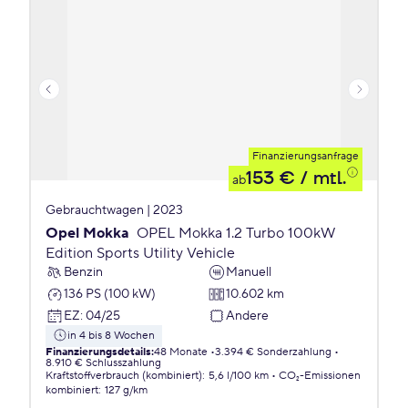
Finanzierungsanfrage
153 €
/ mtl.
ab
Gebrauchtwagen | 2023
Opel Mokka
OPEL Mokka 1.2 Turbo 100kW
Edition Sports Utility Vehicle
Benzin
Manuell
136 PS (100 kW)
10.602 km
EZ
:
04/25
Andere
in 4 bis 8 Wochen
Finanzierungsdetails
:
48 Monate
3.394 € Sonderzahlung
8.910 € Schlusszahlung
Kraftstoffverbrauch (kombiniert)
:
5,6 l/100 km
CO₂-Emissionen
kombiniert
:
127 g/km