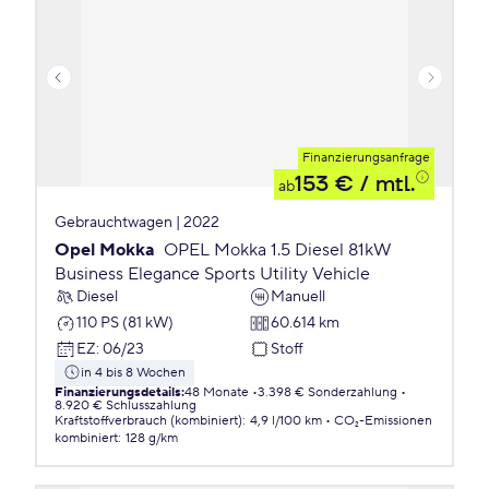
Finanzierungsanfrage
153 €
/ mtl.
ab
Gebrauchtwagen | 2022
Opel Mokka
OPEL Mokka 1.5 Diesel 81kW
Business Elegance Sports Utility Vehicle
Diesel
Manuell
110 PS (81 kW)
60.614 km
EZ
:
06/23
Stoff
in 4 bis 8 Wochen
Finanzierungsdetails
:
48 Monate
3.398 € Sonderzahlung
8.920 € Schlusszahlung
Kraftstoffverbrauch (kombiniert)
:
4,9 l/100 km
CO₂-Emissionen
kombiniert
:
128 g/km