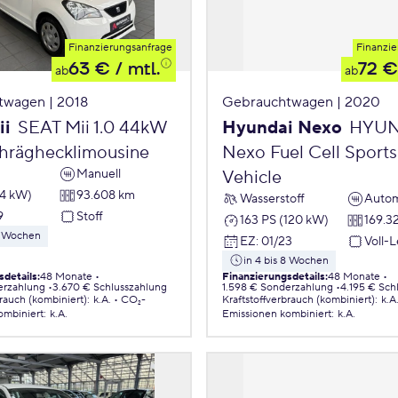
Finanzierungsanfrage
Finanzie
63 €
/ mtl.
72 €
ab
ab
twagen | 2018
Gebrauchtwagen | 2020
ii
SEAT Mii 1.0 44kW
Hyundai Nexo
HYUN
chräghecklimousine
Nexo Fuel Cell Sports 
Manuell
Vehicle
44 kW)
93.608 km
Wasserstoff
Autom
9
Stoff
163 PS (120 kW)
169.3
 8 Wochen
EZ
:
01/23
Voll-
in 4 bis 8 Wochen
sdetails
:
48 Monate
Finanzierungsdetails
:
48 Monate
erzahlung
3.670 € Schlusszahlung
1.598 € Sonderzahlung
4.195 € Sch
brauch (kombiniert)
:
k.A.
CO₂-
Kraftstoffverbrauch (kombiniert)
:
k.A
ombiniert
:
k.A.
Emissionen
kombiniert
:
k.A.