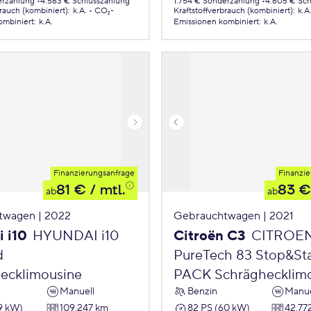
erzahlung
4.563 € Schlusszahlung
1.754 € Sonderzahlung
4.605 € Sch
brauch (kombiniert)
:
k.A.
CO₂-
Kraftstoffverbrauch (kombiniert)
:
k.A
ombiniert
:
k.A.
Emissionen
kombiniert
:
k.A.
Finanzierungsanfrage
Finanzie
81 €
/ mtl.
83 €
ab
ab
twagen | 2022
Gebrauchtwagen | 2021
 i10
HYUNDAI i10
Citroën C3
CITROE
d
PureTech 83 Stop&St
ecklimousine
PACK Schräghecklim
Manuell
Benzin
Manue
9 kW)
109.247 km
82 PS (60 kW)
42.77