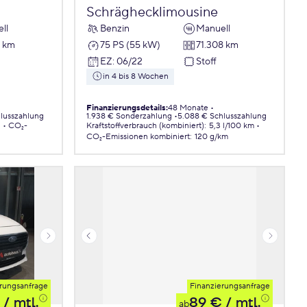
Schräghecklimousine
ll
Benzin
Manuell
7 km
75 PS (55 kW)
71.308 km
EZ
:
06/22
Stoff
in 4 bis 8 Wochen
Finanzierungsdetails
:
48 Monate
lusszahlung
1.938 € Sonderzahlung
5.088 € Schlusszahlung
.
CO₂-
Kraftstoffverbrauch (kombiniert)
:
5,3 l/100 km
CO₂-Emissionen
kombiniert
:
120 g/km
rungsanfrage
Finanzierungsanfrage
/ mtl.
89 €
/ mtl.
ab