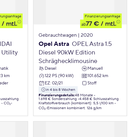
rungsanfrage
Finanzierungsanfrage
/ mtl.
77 €
/ mtl.
ab
Gebrauchtwagen | 2020
DAI
Opel Astra
OPEL Astra 1.5
Utility
Diesel 90kW Edition
Schräghecklimousine
atik
Diesel
Manuell
23 km
122 PS (90 kW)
101.652 km
Leder
EZ
:
02/21
Stoff
in 4 bis 8 Wochen
Finanzierungsdetails
:
48 Monate
lusszahlung
1.698 € Sonderzahlung
4.458 € Schlusszahlung
.
CO₂-
Kraftstoffverbrauch (kombiniert)
:
5,5 l/100 km
CO₂-Emissionen
kombiniert
:
126 g/km