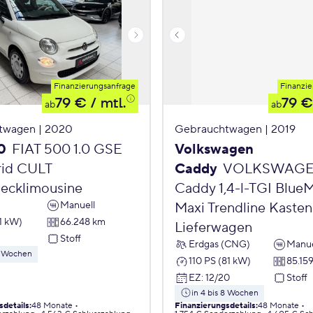
Finanzierungsanfrage
Finanzie
79 €
/ mtl.
79 €
ab
ab
twagen | 2020
Gebrauchtwagen | 2019
0
FIAT 500 1.0 GSE
Volkswagen
id CULT
Caddy
VOLKSWAG
ecklimousine
Caddy 1,4-l-TGI Blue
Manuell
Maxi Trendline Kasten
1 kW)
66.248 km
Lieferwagen
Stoff
Erdgas (CNG)
Manue
 8 Wochen
110 PS (81 kW)
85.15
EZ
:
12/20
Stoff
in 4 bis 8 Wochen
sdetails
:
48 Monate
Finanzierungsdetails
:
48 Monate