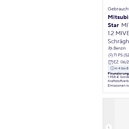
Gebrauch
Mitsubi
Star
MI
1.2 MIV
Schrägh
Benzin
71 PS (5
EZ
:
06/
in 4 bis
Finanzierung
1.958 € Sond
Kraftstoffver
Emissionen
k