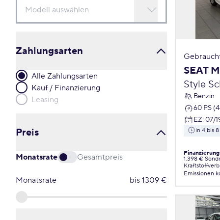
Zahlungsarten
Gebrauch
SEAT M
Alle Zahlungsarten
Style S
Kauf / Finanzierung
Benzin
Leasing
60 PS (
EZ
:
07/1
Preis
in 4 bis
Finanzierung
Monatsrate
Gesamtpreis
1.398 € Sond
Kraftstoffver
Emissionen
k
Monatsrate
bis
1309
€