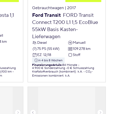
Gebrauchtwagen | 2017
ta 1,1
Ford Transit
FORD Transit
Connect T200 L1 1,5 EcoBlue
55kW Basis Kasten-
ll
Lieferwagen
4 km
Diesel
Manuell
75 PS (55 kW)
109.278 km
EZ
:
12/18
Stoff
in 4 bis 8 Wochen
Finanzierungsdetails
:
84 Monate
lusszahlung
4.900 € Sonderzahlung
0 € Schlusszahlung
 l/100 km
Kraftstoffverbrauch (kombiniert)
:
k.A.
CO₂-
km
Emissionen
kombiniert
:
k.A.