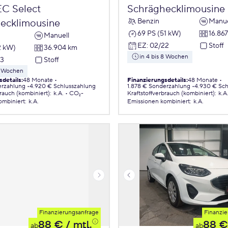
EC Select
Schräghecklimousine
Benzin
Manue
ecklimousine
69 PS (51 kW)
16.86
Manuell
EZ
:
02/22
Stoff
2 kW)
36.904 km
in 4 bis 8 Wochen
23
Stoff
 8 Wochen
sdetails
:
48 Monate
Finanzierungsdetails
:
48 Monate
erzahlung
4.920 € Schlusszahlung
1.878 € Sonderzahlung
4.930 € Sch
brauch (kombiniert)
:
k.A.
CO₂-
Kraftstoffverbrauch (kombiniert)
:
k.A
ombiniert
:
k.A.
Emissionen
kombiniert
:
k.A.
Finanzierungsanfrage
Finanzie
88 €
/ mtl.
88 €
ab
ab