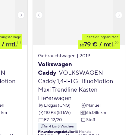
rungsanfrage
Finanzierungsanfrage
/ mtl.
79 €
/ mtl.
ab
Gebrauchtwagen | 2019
Volkswagen
EN
Caddy
VOLKSWAGEN
Motion
Caddy 1,4-l-TGI BlueMotion
-
Maxi Trendline Kasten-
Lieferwagen
ll
Erdgas (CNG)
Manuell
9 km
110 PS (81 kW)
65.085 km
EZ
:
12/20
Stoff
in 4 bis 8 Wochen
Finanzierungsdetails
:
48 Monate