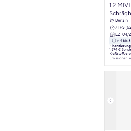
1.2 MIV
Schrägh
Benzin
71 PS (5
EZ
:
04/
in 4 bis
Finanzierung
1.874 € Sond
Kraftstoffver
Emissionen
k