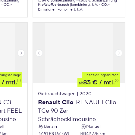
lusszahlung
1.754 € Sonderzahlung
4.605 € Schlusszahlung
.
CO₂-
Kraftstoffverbrauch (kombiniert)
:
k.A.
CO₂-
Emissionen
kombiniert
:
k.A.
rungsanfrage
Finanzierungsanfrage
/ mtl.
83 €
/ mtl.
ab
Gebrauchtwagen | 2020
N C3
Renault Clio
RENAULT Clio
art FEEL
TCe 90 Zen
ousine
Schräghecklimousine
ll
Benzin
Manuell
2 km
91 PS (67 kW)
42.775 km