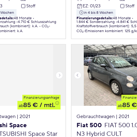
23
Stoff
EZ
:
01/23
Stoff
 8 Wochen
in 4 bis 8 Wochen
sdetails
:
48 Monate
Finanzierungsdetails
:
48 Monate
erzahlung
4.710 € Schlusszahlung
1.844 € Sonderzahlung
4.841 € Sch
brauch (kombiniert)
:
k.A.
CO₂-
Kraftstoffverbrauch (kombiniert)
:
5,5
ombiniert
:
k.A.
CO₂-Emissionen
kombiniert
:
125 g/
Finanzierungsanfrage
Finanzie
85 €
/ mtl.
85 €
ab
ab
twagen | 2021
Gebrauchtwagen | 2021
shi Space
Fiat 500
FIAT 500 1
TSUBISHI Space Star
N3 Hybrid CULT