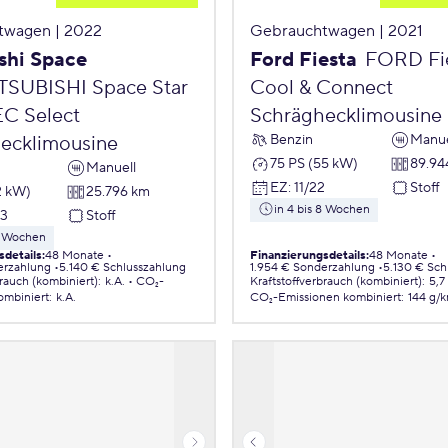
twagen | 2022
Gebrauchtwagen | 2021
shi Space
Ford Fiesta
FORD Fies
TSUBISHI Space Star
Cool & Connect
EC Select
Schräghecklimousine
Benzin
Manue
ecklimousine
75 PS (55 kW)
89.94
Manuell
EZ
:
11/22
Stoff
2 kW)
25.796 km
in 4 bis 8 Wochen
23
Stoff
 8 Wochen
sdetails
:
48 Monate
Finanzierungsdetails
:
48 Monate
erzahlung
5.140 € Schlusszahlung
1.954 € Sonderzahlung
5.130 € Sch
brauch (kombiniert)
:
k.A.
CO₂-
Kraftstoffverbrauch (kombiniert)
:
5,7
ombiniert
:
k.A.
CO₂-Emissionen
kombiniert
:
144 g/