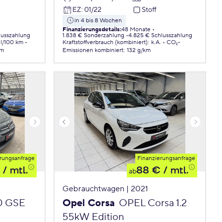
EZ
:
01/22
Stoff
in 4 bis 8 Wochen
Finanzierungsdetails
:
48 Monate
lusszahlung
1.838 € Sonderzahlung
4.825 € Schlusszahlung
 l/100 km
Kraftstoffverbrauch (kombiniert)
:
k.A.
CO₂-
km
Emissionen
kombiniert
:
132 g/km
rungsanfrage
Finanzierungsanfrage
/ mtl.
88 €
/ mtl.
ab
Gebrauchtwagen | 2021
.0 GSE
Opel Corsa
OPEL Corsa 1.2
55kW Edition