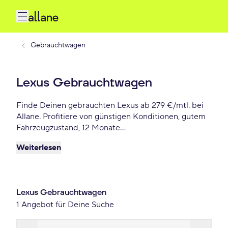
Gebrauchtwagen
Lexus Gebrauchtwagen
Finde Deinen gebrauchten Lexus ab 279 €/mtl. bei
Allane. Profitiere von günstigen Konditionen, gutem
Fahrzeugzustand, 12 Monate
Gebrauchtwagengarantie und vielen weiteren
Weiterlesen
Vorteile. Reserviere Dir Deinen Wunsch-Lexus für
die nächsten 72 Stunden.
Lexus Gebrauchtwagen
1 Angebot für Deine Suche