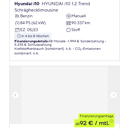
Hyundai i10
HYUNDAI i10 1.2 Trend
Schräghecklimousine
Benzin
Manuell
84 PS (62 kW)
90.337 km
EZ
:
05/23
Stoff
in 4 bis 8 Wochen
Finanzierungsdetails
:
48 Monate
1.994 € Sonderzahlung
5.235 € Schlusszahlung
Kraftstoffverbrauch (kombiniert)
:
k.A.
CO₂-Emissionen
kombiniert
:
k.A.
Finanzierungsanfrage
92 €
/ mtl.
ab