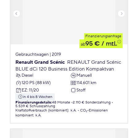
Finanzierungsanfrage
95 €
/ mtl.
ab
Gebrauchtwagen | 2019
Renault Grand Scénic
RENAULT Grand Scénic
BLUE dCi 120 Business Edition Kompaktvan
Diesel
Manuell
120 PS (88 kW)
114.601 km
EZ
:
11/20
Stoff
in 4 bis 8 Wochen
Finanzierungsdetails
:
48 Monate
2.110 € Sonderzahlung
5.539 € Schlusszahlung
Kraftstoffverbrauch (kombiniert)
:
k.A.
CO₂-Emissionen
kombiniert
:
k.A.