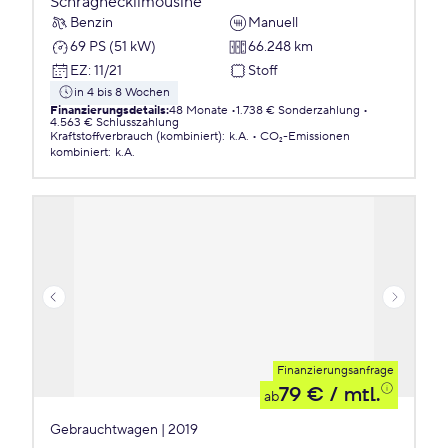
Schräghecklimousine
Benzin
Manuell
69 PS (51 kW)
66.248 km
EZ
:
11/21
Stoff
in 4 bis 8 Wochen
Finanzierungsdetails
:
48 Monate
1.738 € Sonderzahlung
4.563 € Schlusszahlung
Kraftstoffverbrauch (kombiniert)
:
k.A.
CO₂-Emissionen
kombiniert
:
k.A.
Finanzierungsanfrage
79 €
/ mtl.
ab
Gebrauchtwagen | 2019