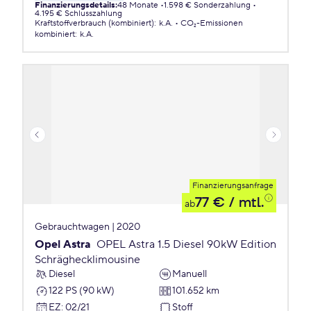
Finanzierungsdetails
:
48 Monate
1.598 € Sonderzahlung
4.195 € Schlusszahlung
Kraftstoffverbrauch (kombiniert)
:
k.A.
CO₂-Emissionen
kombiniert
:
k.A.
Finanzierungsanfrage
77 €
/ mtl.
ab
Gebrauchtwagen | 2020
Opel Astra
OPEL Astra 1.5 Diesel 90kW Edition
Schräghecklimousine
Diesel
Manuell
122 PS (90 kW)
101.652 km
EZ
:
02/21
Stoff