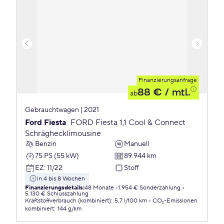
Finanzierungsanfrage
88 €
/ mtl.
ab
Gebrauchtwagen | 2021
Ford Fiesta
FORD Fiesta 1,1 Cool & Connect
Schräghecklimousine
Benzin
Manuell
75 PS (55 kW)
89.944 km
EZ
:
11/22
Stoff
in 4 bis 8 Wochen
Finanzierungsdetails
:
48 Monate
1.954 € Sonderzahlung
5.130 € Schlusszahlung
Kraftstoffverbrauch (kombiniert)
:
5,7 l/100 km
CO₂-Emissionen
kombiniert
:
144 g/km