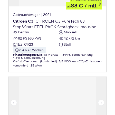
83 €
/ mtl.
ab
Gebrauchtwagen | 2021
Citroën C3
CITROEN C3 PureTech 83
Stop&Start FEEL PACK Schräghecklimousine
Benzin
Manuell
82 PS (60 kW)
42.772 km
EZ
:
01/23
Stoff
in 4 bis 8 Wochen
Finanzierungsdetails
:
48 Monate
1.844 € Sonderzahlung
4.841 € Schlusszahlung
Kraftstoffverbrauch (kombiniert)
:
5,5 l/100 km
CO₂-Emissionen
kombiniert
:
125 g/km