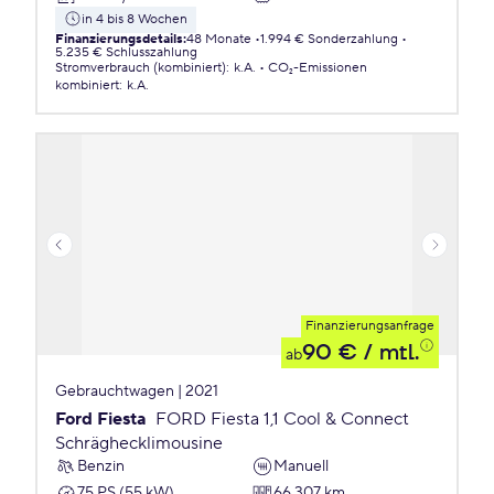
in 4 bis 8 Wochen
Finanzierungsdetails
:
48 Monate
1.994 € Sonderzahlung
5.235 € Schlusszahlung
Stromverbrauch (kombiniert)
:
k.A.
CO₂-Emissionen
kombiniert
:
k.A.
Finanzierungsanfrage
90 €
/ mtl.
ab
Gebrauchtwagen | 2021
Ford Fiesta
FORD Fiesta 1,1 Cool & Connect
Schräghecklimousine
Benzin
Manuell
75 PS (55 kW)
66.307 km