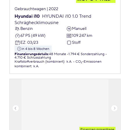
Gebrauchtwagen | 2022
Hyundai i10
HYUNDAI i10 1.0 Trend
Schräghecklimousine
Benzin
Manuell
67 PS (49 kW)
109.247 km
EZ
:
03/23
Stoff
in 4 bis 8 Wochen
Finanzierungsdetails
:
48 Monate
1.794 € Sonderzahlung
4.710 € Schlusszahlung
Kraftstoffverbrauch (kombiniert)
:
k.A.
CO₂-Emissionen
kombiniert
:
k.A.
Finanzierungsanfrage