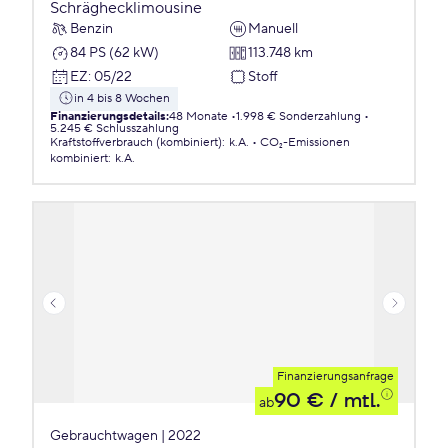
Schräghecklimousine
Benzin
Manuell
84 PS (62 kW)
113.748 km
EZ
:
05/22
Stoff
in 4 bis 8 Wochen
Finanzierungsdetails
:
48 Monate
1.998 € Sonderzahlung
5.245 € Schlusszahlung
Kraftstoffverbrauch (kombiniert)
:
k.A.
CO₂-Emissionen
kombiniert
:
k.A.
Finanzierungsanfrage
90 €
/ mtl.
ab
Gebrauchtwagen | 2022