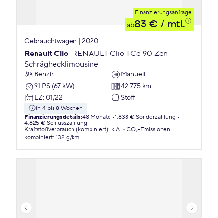
Finanzierungsanfrage
83 €
/ mtl.
ab
Gebrauchtwagen | 2020
Renault Clio
RENAULT Clio TCe 90 Zen
Schräghecklimousine
Benzin
Manuell
91 PS (67 kW)
42.775 km
EZ
:
01/22
Stoff
in 4 bis 8 Wochen
Finanzierungsdetails
:
48 Monate
1.838 € Sonderzahlung
4.825 € Schlusszahlung
Kraftstoffverbrauch (kombiniert)
:
k.A.
CO₂-Emissionen
kombiniert
:
132 g/km