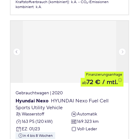
Kraftstoffverbrauch (kombiniert)
:
k.A.
CO₂-Emissionen
kombiniert
:
k.A.
Finanzierungsanfrage
72 €
/ mtl.
ab
Gebrauchtwagen | 2020
Hyundai Nexo
HYUNDAI Nexo Fuel Cell
Sports Utility Vehicle
Wasserstoff
Automatik
163 PS (120 kW)
169.323 km
EZ
:
01/23
Voll-Leder
in 4 bis 8 Wochen