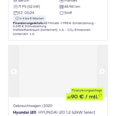
Benzin
Manuell
71 PS (52 kW)
44.961 km
EZ
:
03/24
Stoff
in 4 bis 8 Wochen
Finanzierungsdetails
:
48 Monate
1.998 € Sonderzahlung
5.245 € Schlusszahlung
Kraftstoffverbrauch (kombiniert)
:
k.A.
CO₂-Emissionen
kombiniert
:
k.A.
Finanzierungsanfrage
90 €
/ mtl.
ab
Gebrauchtwagen | 2020
Hyundai i20
HYUNDAI i20 1.2 62kW Select