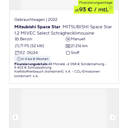
Finanzierungsanfrage
93 €
/ mtl.
ab
Gebrauchtwagen | 2022
Mitsubishi Space Star
MITSUBISHI Space Star
1.2 MIVEC Select Schräghecklimousine
Benzin
Manuell
71 PS (52 kW)
21.216 km
EZ
:
05/24
Stoff
in 4 bis 8 Wochen
Finanzierungsdetails
:
48 Monate
2.058 € Sonderzahlung
5.403 € Schlusszahlung
Kraftstoffverbrauch (kombiniert)
:
k.A.
CO₂-Emissionen
kombiniert
:
k.A.