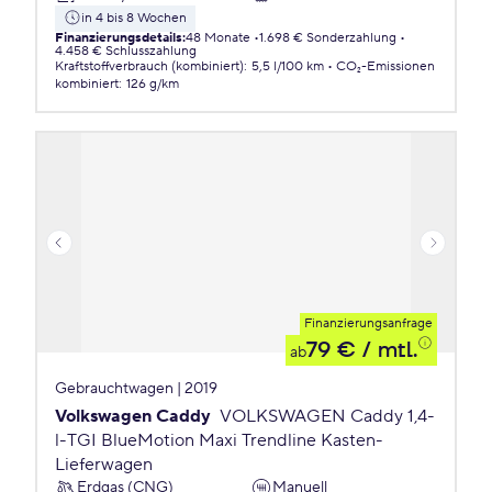
in 4 bis 8 Wochen
Finanzierungsdetails
:
48 Monate
1.698 € Sonderzahlung
4.458 € Schlusszahlung
Kraftstoffverbrauch (kombiniert)
:
5,5 l/100 km
CO₂-Emissionen
kombiniert
:
126 g/km
Finanzierungsanfrage
79 €
/ mtl.
ab
Gebrauchtwagen | 2019
Volkswagen Caddy
VOLKSWAGEN Caddy 1,4-
l-TGI BlueMotion Maxi Trendline Kasten-
Lieferwagen
Erdgas (CNG)
Manuell