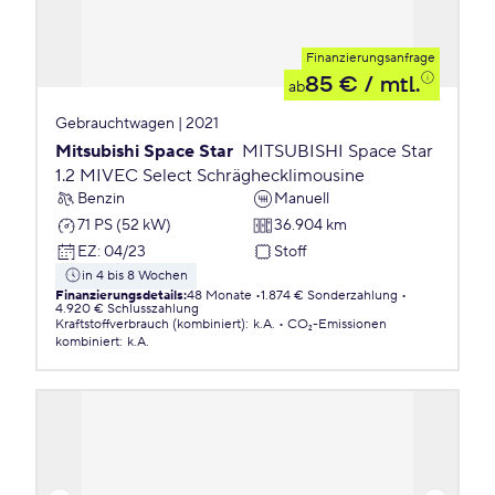
Finanzierungsanfrage
85 €
/ mtl.
ab
Gebrauchtwagen | 2021
Mitsubishi Space Star
MITSUBISHI Space Star
1.2 MIVEC Select Schräghecklimousine
Benzin
Manuell
71 PS (52 kW)
36.904 km
EZ
:
04/23
Stoff
in 4 bis 8 Wochen
Finanzierungsdetails
:
48 Monate
1.874 € Sonderzahlung
4.920 € Schlusszahlung
Kraftstoffverbrauch (kombiniert)
:
k.A.
CO₂-Emissionen
kombiniert
:
k.A.