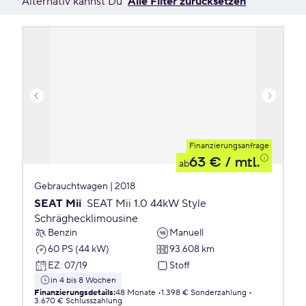
Alternativ kannst Du
Alle Filter zurücksetzen
Finanzierungsanfrage
63 €
/ mtl.
ab
Gebrauchtwagen | 2018
SEAT Mii
SEAT Mii 1.0 44kW Style
Schräghecklimousine
Benzin
Manuell
60 PS (44 kW)
93.608 km
EZ
:
07/19
Stoff
in 4 bis 8 Wochen
Finanzierungsdetails
:
48 Monate
1.398 € Sonderzahlung
3.670 € Schlusszahlung