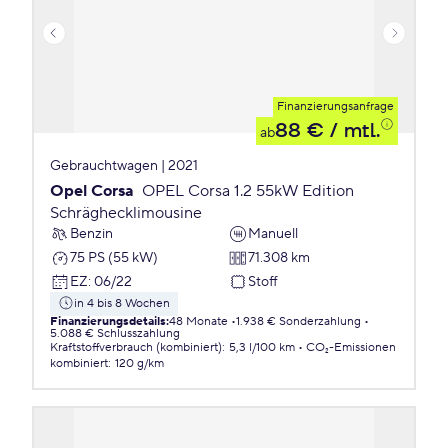
Finanzierungsanfrage
88 €
/ mtl.
ab
Gebrauchtwagen | 2021
Opel Corsa
OPEL Corsa 1.2 55kW Edition
Schräghecklimousine
Benzin
Manuell
75 PS (55 kW)
71.308 km
EZ
:
06/22
Stoff
in 4 bis 8 Wochen
Finanzierungsdetails
:
48 Monate
1.938 € Sonderzahlung
5.088 € Schlusszahlung
Kraftstoffverbrauch (kombiniert)
:
5,3 l/100 km
CO₂-Emissionen
kombiniert
:
120 g/km