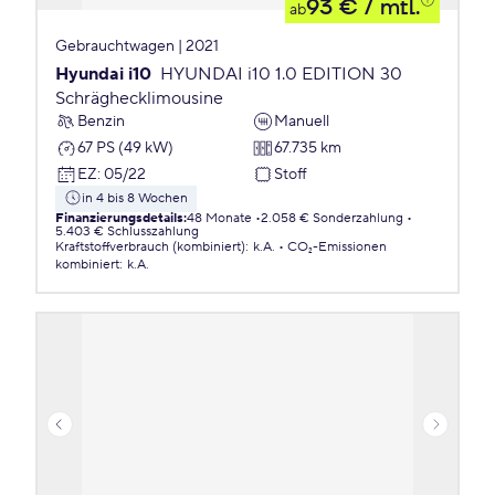
93 €
/ mtl.
ab
Gebrauchtwagen | 2021
Hyundai i10
HYUNDAI i10 1.0 EDITION 30
Schräghecklimousine
Benzin
Manuell
67 PS (49 kW)
67.735 km
EZ
:
05/22
Stoff
in 4 bis 8 Wochen
Finanzierungsdetails
:
48 Monate
2.058 € Sonderzahlung
5.403 € Schlusszahlung
Kraftstoffverbrauch (kombiniert)
:
k.A.
CO₂-Emissionen
kombiniert
:
k.A.