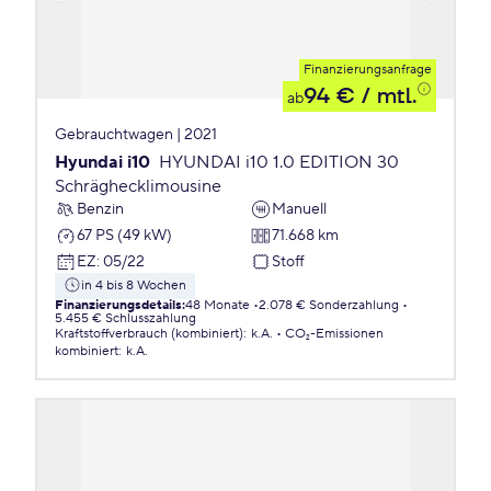
Finanzierungsanfrage
94 €
/ mtl.
ab
Gebrauchtwagen | 2021
Hyundai i10
HYUNDAI i10 1.0 EDITION 30
Schräghecklimousine
Benzin
Manuell
67 PS (49 kW)
71.668 km
EZ
:
05/22
Stoff
in 4 bis 8 Wochen
Finanzierungsdetails
:
48 Monate
2.078 € Sonderzahlung
5.455 € Schlusszahlung
Kraftstoffverbrauch (kombiniert)
:
k.A.
CO₂-Emissionen
kombiniert
:
k.A.