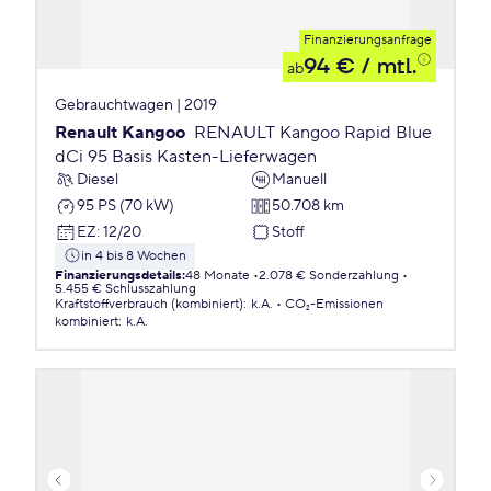
Finanzierungsanfrage
94 €
/ mtl.
ab
Gebrauchtwagen | 2019
Renault Kangoo
RENAULT Kangoo Rapid Blue
dCi 95 Basis Kasten-Lieferwagen
Diesel
Manuell
95 PS (70 kW)
50.708 km
EZ
:
12/20
Stoff
in 4 bis 8 Wochen
Finanzierungsdetails
:
48 Monate
2.078 € Sonderzahlung
5.455 € Schlusszahlung
Kraftstoffverbrauch (kombiniert)
:
k.A.
CO₂-Emissionen
kombiniert
:
k.A.