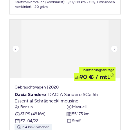
Kraftstoffverbrauch (kombiniert)
:
5,3 l/100 km
CO₂-Emissionen
kombiniert
:
120 g/km
Finanzierungsanfrage
90 €
/ mtl.
ab
Gebrauchtwagen | 2020
Dacia Sandero
DACIA Sandero SCe 65
Essential Schräghecklimousine
Benzin
Manuell
67 PS (49 kW)
55.175 km
EZ
:
04/22
Stoff
in 4 bis 8 Wochen