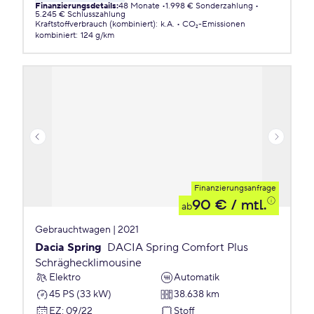
Finanzierungsdetails
:
48 Monate
1.998 € Sonderzahlung
5.245 € Schlusszahlung
Kraftstoffverbrauch (kombiniert)
:
k.A.
CO₂-Emissionen
kombiniert
:
124 g/km
Finanzierungsanfrage
90 €
/ mtl.
ab
Gebrauchtwagen | 2021
Dacia Spring
DACIA Spring Comfort Plus
Schräghecklimousine
Elektro
Automatik
45 PS (33 kW)
38.638 km
EZ
:
09/22
Stoff