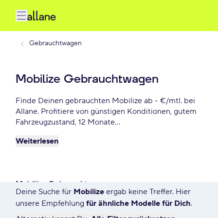
Gebrauchtwagen
Mobilize Gebrauchtwagen
Finde Deinen gebrauchten Mobilize ab - €/mtl. bei
Allane. Profitiere von günstigen Konditionen, gutem
Fahrzeugzustand, 12 Monate
Gebrauchtwagengarantie und vielen weiteren
Weiterlesen
Vorteile. Reserviere Dir Deinen Wunsch-Mobilize für
die nächsten 72 Stunden.
Mobilize Gebrauchtwagen
Deine Suche für
Mobilize
ergab keine Treffer. Hier
1797 Angebote für Deine Suche
unsere Empfehlung
für ähnliche Modelle für Dich
.