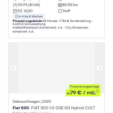
110 PS (81 kW)
85.159 km
EZ
:
12/20
Stoff
in 4 bis 8 Wochen
Finanzierungsdetails
:
48 Monate
1.754 € Sonderzahlung
4.605 € Schlusszahlung
Kraftstoffverbrauch (kombiniert)
:
k.A.
CO₂-Emissionen
kombiniert
:
k.A.
Finanzierungsanfrage
79 €
/ mtl.
ab
Gebrauchtwagen | 2020
Fiat 500
FIAT 500 1.0 GSE N3 Hybrid CULT