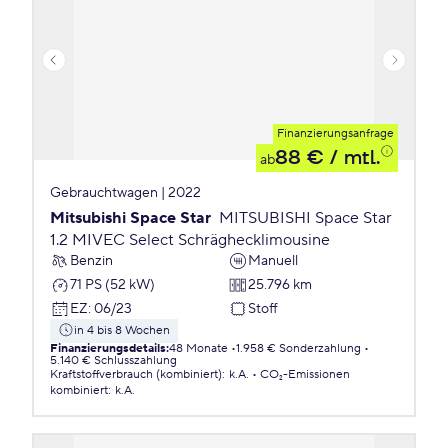
Finanzierungsanfrage
88 €
/ mtl.
ab
Gebrauchtwagen | 2022
Mitsubishi Space Star
MITSUBISHI Space Star
1.2 MIVEC Select Schräghecklimousine
Benzin
Manuell
71 PS (52 kW)
25.796 km
EZ
:
06/23
Stoff
in 4 bis 8 Wochen
Finanzierungsdetails
:
48 Monate
1.958 € Sonderzahlung
5.140 € Schlusszahlung
Kraftstoffverbrauch (kombiniert)
:
k.A.
CO₂-Emissionen
kombiniert
:
k.A.