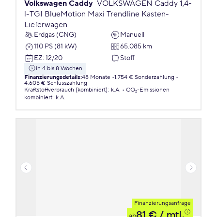
Volkswagen Caddy
VOLKSWAGEN Caddy 1,4-
l-TGI BlueMotion Maxi Trendline Kasten-
Lieferwagen
Erdgas (CNG)
Manuell
110 PS (81 kW)
65.085 km
EZ
:
12/20
Stoff
in 4 bis 8 Wochen
Finanzierungsdetails
:
48 Monate
1.754 € Sonderzahlung
4.605 € Schlusszahlung
Kraftstoffverbrauch (kombiniert)
:
k.A.
CO₂-Emissionen
kombiniert
:
k.A.
Finanzierungsanfrage
81 €
/ mtl.
ab