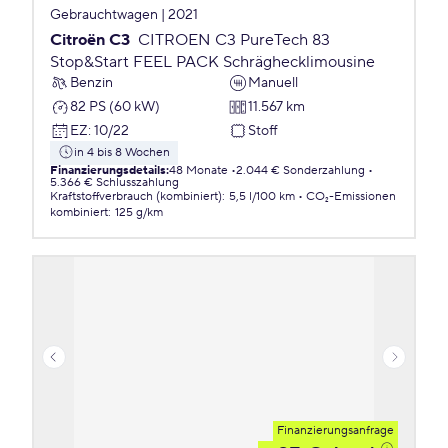
Gebrauchtwagen | 2021
Citroën C3
CITROEN C3 PureTech 83
Stop&Start FEEL PACK Schräghecklimousine
Benzin
Manuell
82 PS (60 kW)
11.567 km
EZ
:
10/22
Stoff
in 4 bis 8 Wochen
Finanzierungsdetails
:
48 Monate
2.044 € Sonderzahlung
5.366 € Schlusszahlung
Kraftstoffverbrauch (kombiniert)
:
5,5 l/100 km
CO₂-Emissionen
kombiniert
:
125 g/km
Finanzierungsanfrage