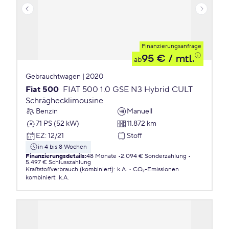
Finanzierungsanfrage
95 €
/ mtl.
ab
Gebrauchtwagen | 2020
Fiat 500
FIAT 500 1.0 GSE N3 Hybrid CULT
Schräghecklimousine
Benzin
Manuell
71 PS (52 kW)
11.872 km
EZ
:
12/21
Stoff
in 4 bis 8 Wochen
Finanzierungsdetails
:
48 Monate
2.094 € Sonderzahlung
5.497 € Schlusszahlung
Kraftstoffverbrauch (kombiniert)
:
k.A.
CO₂-Emissionen
kombiniert
:
k.A.