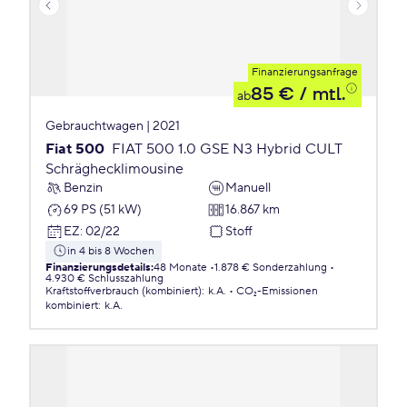
Finanzierungsanfrage
85 €
/ mtl.
ab
Gebrauchtwagen | 2021
Fiat 500
FIAT 500 1.0 GSE N3 Hybrid CULT
Schräghecklimousine
Benzin
Manuell
69 PS (51 kW)
16.867 km
EZ
:
02/22
Stoff
in 4 bis 8 Wochen
Finanzierungsdetails
:
48 Monate
1.878 € Sonderzahlung
4.930 € Schlusszahlung
Kraftstoffverbrauch (kombiniert)
:
k.A.
CO₂-Emissionen
kombiniert
:
k.A.