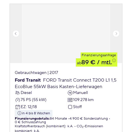
Finanzierungsanfrage
89 €
/ mtl.
ab
Gebrauchtwagen | 2017
Ford Transit
FORD Transit Connect T200 L1 1,5
EcoBlue 55kW Basis Kasten-Lieferwagen
Diesel
Manuell
75 PS (55 kW)
109.278 km
EZ
:
12/18
Stoff
in 4 bis 8 Wochen
Finanzierungsdetails
:
84 Monate
4.900 € Sonderzahlung
0 € Schlusszahlung
Kraftstoffverbrauch (kombiniert)
:
k.A.
CO₂-Emissionen
kombiniert
:
k.A.