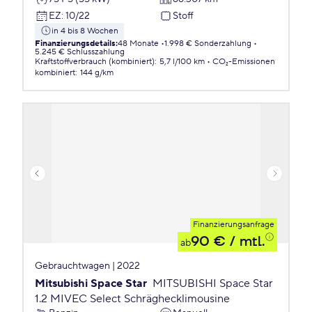
EZ
:
10/22
Stoff
in 4 bis 8 Wochen
Finanzierungsdetails
:
48 Monate
1.998 € Sonderzahlung
5.245 € Schlusszahlung
Kraftstoffverbrauch (kombiniert)
:
5,7 l/100 km
CO₂-Emissionen
kombiniert
:
144 g/km
Finanzierungsanfrage
90 €
/ mtl.
ab
Gebrauchtwagen | 2022
Mitsubishi Space Star
MITSUBISHI Space Star
1.2 MIVEC Select Schräghecklimousine