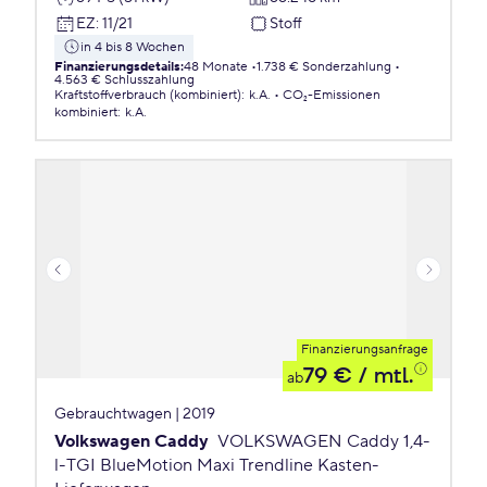
EZ
:
11/21
Stoff
in 4 bis 8 Wochen
Finanzierungsdetails
:
48 Monate
1.738 € Sonderzahlung
4.563 € Schlusszahlung
Kraftstoffverbrauch (kombiniert)
:
k.A.
CO₂-Emissionen
kombiniert
:
k.A.
Finanzierungsanfrage
79 €
/ mtl.
ab
Gebrauchtwagen | 2019
Volkswagen Caddy
VOLKSWAGEN Caddy 1,4-
l-TGI BlueMotion Maxi Trendline Kasten-