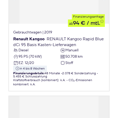
Finanzierungsanfrage
94 €
/ mtl.
ab
Gebrauchtwagen | 2019
Renault Kangoo
RENAULT Kangoo Rapid Blue
dCi 95 Basis Kasten-Lieferwagen
Diesel
Manuell
95 PS (70 kW)
50.708 km
EZ
:
12/20
Stoff
in 4 bis 8 Wochen
Finanzierungsdetails
:
48 Monate
2.078 € Sonderzahlung
5.455 € Schlusszahlung
Kraftstoffverbrauch (kombiniert)
:
k.A.
CO₂-Emissionen
kombiniert
:
k.A.