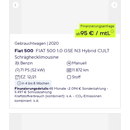
Finanzierungsanfrage
95 €
/ mtl.
ab
Gebrauchtwagen | 2020
Fiat 500
FIAT 500 1.0 GSE N3 Hybrid CULT
Schräghecklimousine
Benzin
Manuell
71 PS (52 kW)
11.872 km
EZ
:
12/21
Stoff
in 4 bis 8 Wochen
Finanzierungsdetails
:
48 Monate
2.094 € Sonderzahlung
5.497 € Schlusszahlung
Kraftstoffverbrauch (kombiniert)
:
k.A.
CO₂-Emissionen
kombiniert
:
k.A.