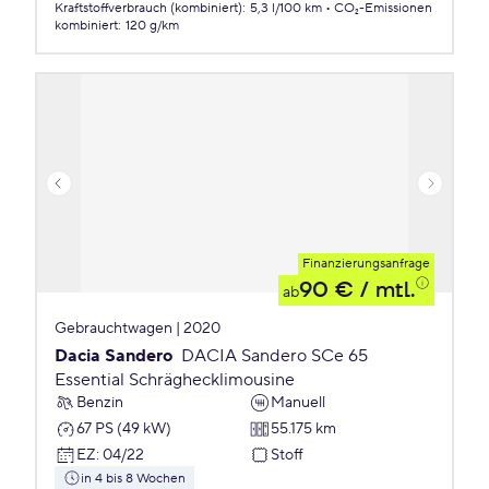
Kraftstoffverbrauch (kombiniert)
:
5,3 l/100 km
CO₂-Emissionen
kombiniert
:
120 g/km
Finanzierungsanfrage
90 €
/ mtl.
ab
Gebrauchtwagen | 2020
Dacia Sandero
DACIA Sandero SCe 65
Essential Schräghecklimousine
Benzin
Manuell
67 PS (49 kW)
55.175 km
EZ
:
04/22
Stoff
in 4 bis 8 Wochen