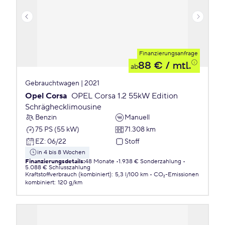
Finanzierungsanfrage
88 €
/ mtl.
ab
Gebrauchtwagen | 2021
Opel Corsa
OPEL Corsa 1.2 55kW Edition
Schräghecklimousine
Benzin
Manuell
75 PS (55 kW)
71.308 km
EZ
:
06/22
Stoff
in 4 bis 8 Wochen
Finanzierungsdetails
:
48 Monate
1.938 € Sonderzahlung
5.088 € Schlusszahlung
Kraftstoffverbrauch (kombiniert)
:
5,3 l/100 km
CO₂-Emissionen
kombiniert
:
120 g/km