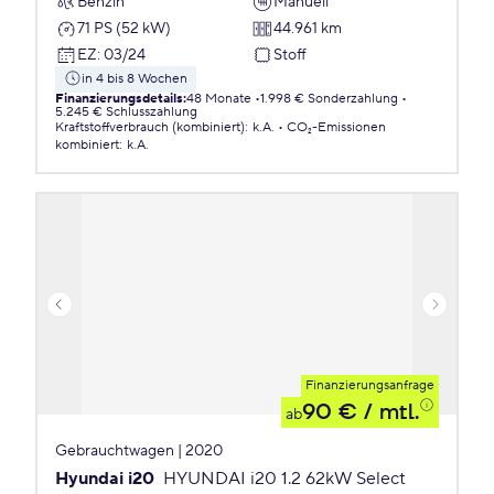
Benzin
Manuell
71 PS (52 kW)
44.961 km
EZ
:
03/24
Stoff
in 4 bis 8 Wochen
Finanzierungsdetails
:
48 Monate
1.998 € Sonderzahlung
5.245 € Schlusszahlung
Kraftstoffverbrauch (kombiniert)
:
k.A.
CO₂-Emissionen
kombiniert
:
k.A.
Finanzierungsanfrage
90 €
/ mtl.
ab
Gebrauchtwagen | 2020
Hyundai i20
HYUNDAI i20 1.2 62kW Select