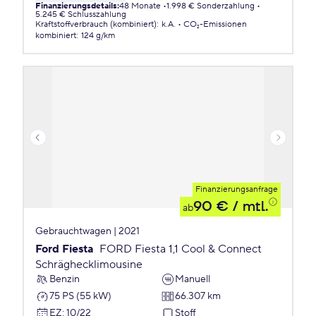
Finanzierungsdetails
:
48 Monate
1.998 € Sonderzahlung
5.245 € Schlusszahlung
Kraftstoffverbrauch (kombiniert)
:
k.A.
CO₂-Emissionen
kombiniert
:
124 g/km
Finanzierungsanfrage
90 €
/ mtl.
ab
Gebrauchtwagen | 2021
Ford Fiesta
FORD Fiesta 1,1 Cool & Connect
Schräghecklimousine
Benzin
Manuell
75 PS (55 kW)
66.307 km
EZ
:
10/22
Stoff