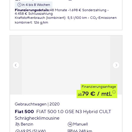
in 4 bis 8 Wochen
Finanzierungsdetails
:
48 Monate
1.698 € Sonderzahlung
4.458 € Schlusszahlung
Kraftstoffverbrauch (kombiniert)
:
5,5 l/100 km
CO₂-Emissionen
kombiniert
:
126 g/km
Finanzierungsanfrage
79 €
/ mtl.
ab
Gebrauchtwagen | 2020
Fiat 500
FIAT 500 1.0 GSE N3 Hybrid CULT
Schräghecklimousine
Benzin
Manuell
69 PS (51 kW)
66.248 km