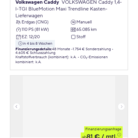
Volkswagen Caddy
VOLKSWAGEN Caddy 1,4-
l-TGI BlueMotion Maxi Trendline Kasten-
Lieferwagen
Erdgas (CNG)
Manuell
110 PS (81 kW)
65.085 km
EZ
:
12/20
Stoff
in 4 bis 8 Wochen
Finanzierungsdetails
:
48 Monate
1.754 € Sonderzahlung
4.605 € Schlusszahlung
Kraftstoffverbrauch (kombiniert)
:
k.A.
CO₂-Emissionen
kombiniert
:
k.A.
Finanzierungsanfrage
81 €
/ mtl.
ab