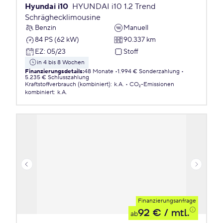
Hyundai i10
HYUNDAI i10 1.2 Trend
Schräghecklimousine
Benzin
Manuell
84 PS (62 kW)
90.337 km
EZ
:
05/23
Stoff
in 4 bis 8 Wochen
Finanzierungsdetails
:
48 Monate
1.994 € Sonderzahlung
5.235 € Schlusszahlung
Kraftstoffverbrauch (kombiniert)
:
k.A.
CO₂-Emissionen
kombiniert
:
k.A.
Finanzierungsanfrage
92 €
/ mtl.
ab