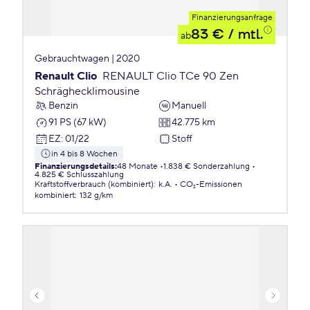
Finanzierungsanfrage
83 €
/ mtl.
ab
Gebrauchtwagen | 2020
Renault Clio
RENAULT Clio TCe 90 Zen
Schräghecklimousine
Benzin
Manuell
91 PS (67 kW)
42.775 km
EZ
:
01/22
Stoff
in 4 bis 8 Wochen
Finanzierungsdetails
:
48 Monate
1.838 € Sonderzahlung
4.825 € Schlusszahlung
Kraftstoffverbrauch (kombiniert)
:
k.A.
CO₂-Emissionen
kombiniert
:
132 g/km