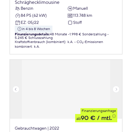
Schräghecklimousine
Benzin
Manuell
84 PS (62 kW)
113.748 km
EZ
:
05/22
Stoff
in 4 bis 8 Wochen
Finanzierungsdetails
:
48 Monate
1.998 € Sonderzahlung
5.245 € Schlusszahlung
Kraftstoffverbrauch (kombiniert)
:
k.A.
CO₂-Emissionen
kombiniert
:
k.A.
Finanzierungsanfrage
90 €
/ mtl.
ab
Gebrauchtwagen | 2022