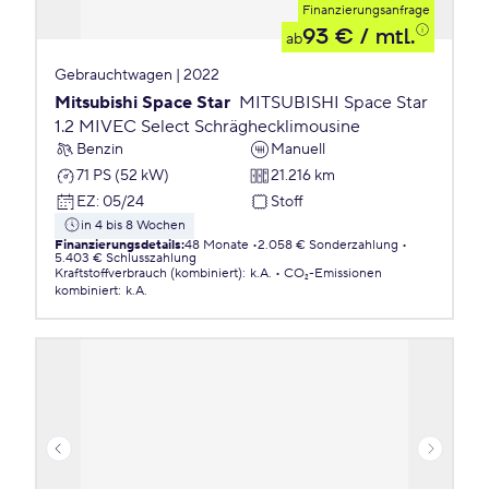
Finanzierungsanfrage
93 €
/ mtl.
ab
Gebrauchtwagen | 2022
Mitsubishi Space Star
MITSUBISHI Space Star
1.2 MIVEC Select Schräghecklimousine
Benzin
Manuell
71 PS (52 kW)
21.216 km
EZ
:
05/24
Stoff
in 4 bis 8 Wochen
Finanzierungsdetails
:
48 Monate
2.058 € Sonderzahlung
5.403 € Schlusszahlung
Kraftstoffverbrauch (kombiniert)
:
k.A.
CO₂-Emissionen
kombiniert
:
k.A.