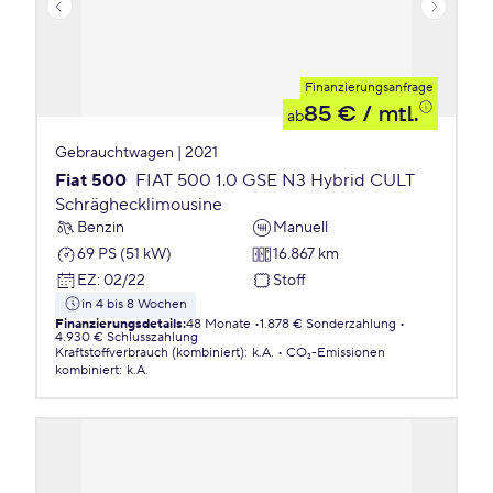
Finanzierungsanfrage
85 €
/ mtl.
ab
Gebrauchtwagen | 2021
Fiat 500
FIAT 500 1.0 GSE N3 Hybrid CULT
Schräghecklimousine
Benzin
Manuell
69 PS (51 kW)
16.867 km
EZ
:
02/22
Stoff
in 4 bis 8 Wochen
Finanzierungsdetails
:
48 Monate
1.878 € Sonderzahlung
4.930 € Schlusszahlung
Kraftstoffverbrauch (kombiniert)
:
k.A.
CO₂-Emissionen
kombiniert
:
k.A.