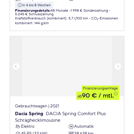
in 4 bis 8 Wochen
Finanzierungsdetails
:
48 Monate
1.998 € Sonderzahlung
5.245 € Schlusszahlung
Kraftstoffverbrauch (kombiniert)
:
5,7 l/100 km
CO₂-Emissionen
kombiniert
:
144 g/km
Finanzierungsanfrage
90 €
/ mtl.
ab
Gebrauchtwagen | 2021
Dacia Spring
DACIA Spring Comfort Plus
Schräghecklimousine
Elektro
Automatik
45 PS (33 kW)
38.638 km