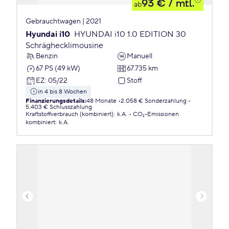
93 €
/ mtl.
ab
Gebrauchtwagen | 2021
Hyundai i10
HYUNDAI i10 1.0 EDITION 30
Schräghecklimousine
Benzin
Manuell
67 PS (49 kW)
67.735 km
EZ
:
05/22
Stoff
in 4 bis 8 Wochen
Finanzierungsdetails
:
48 Monate
2.058 € Sonderzahlung
5.403 € Schlusszahlung
Kraftstoffverbrauch (kombiniert)
:
k.A.
CO₂-Emissionen
kombiniert
:
k.A.