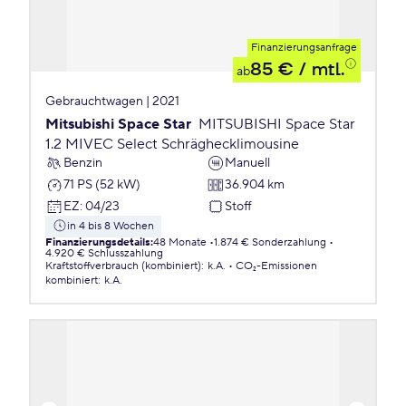
Finanzierungsanfrage
85 €
/ mtl.
ab
Gebrauchtwagen | 2021
Mitsubishi Space Star
MITSUBISHI Space Star
1.2 MIVEC Select Schräghecklimousine
Benzin
Manuell
71 PS (52 kW)
36.904 km
EZ
:
04/23
Stoff
in 4 bis 8 Wochen
Finanzierungsdetails
:
48 Monate
1.874 € Sonderzahlung
4.920 € Schlusszahlung
Kraftstoffverbrauch (kombiniert)
:
k.A.
CO₂-Emissionen
kombiniert
:
k.A.