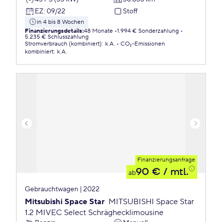
EZ
:
09/22
Stoff
in 4 bis 8 Wochen
Finanzierungsdetails
:
48 Monate
1.994 € Sonderzahlung
5.235 € Schlusszahlung
Stromverbrauch (kombiniert)
:
k.A.
CO₂-Emissionen
kombiniert
:
k.A.
Finanzierungsanfrage
90 €
/ mtl.
ab
Gebrauchtwagen | 2022
Mitsubishi Space Star
MITSUBISHI Space Star
1.2 MIVEC Select Schräghecklimousine