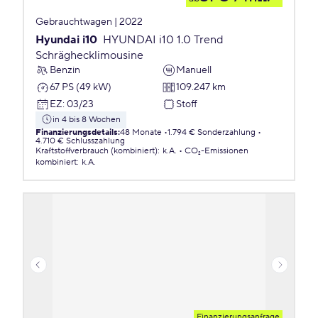
Gebrauchtwagen | 2022
Hyundai i10
HYUNDAI i10 1.0 Trend
Schräghecklimousine
Benzin
Manuell
67 PS (49 kW)
109.247 km
EZ
:
03/23
Stoff
in 4 bis 8 Wochen
Finanzierungsdetails
:
48 Monate
1.794 € Sonderzahlung
4.710 € Schlusszahlung
Kraftstoffverbrauch (kombiniert)
:
k.A.
CO₂-Emissionen
kombiniert
:
k.A.
Finanzierungsanfrage