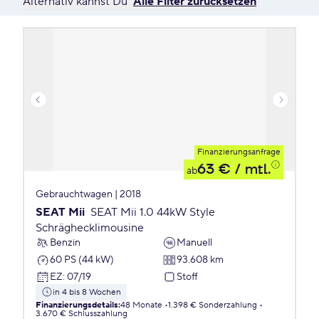
Alternativ kannst Du
Alle Filter zurücksetzen
Finanzierungsanfrage
63 €
/ mtl.
ab
Gebrauchtwagen | 2018
SEAT Mii
SEAT Mii 1.0 44kW Style
Schräghecklimousine
Benzin
Manuell
60 PS (44 kW)
93.608 km
EZ
:
07/19
Stoff
in 4 bis 8 Wochen
Finanzierungsdetails
:
48 Monate
1.398 € Sonderzahlung
3.670 € Schlusszahlung