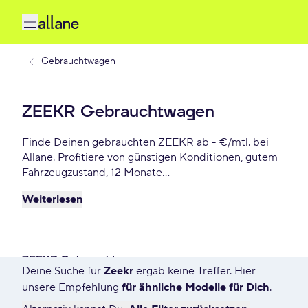
Gebrauchtwagen
ZEEKR Gebrauchtwagen
Finde Deinen gebrauchten ZEEKR ab - €/mtl. bei
Allane. Profitiere von günstigen Konditionen, gutem
Fahrzeugzustand, 12 Monate
Gebrauchtwagengarantie und vielen weiteren
Weiterlesen
Vorteile. Reserviere Dir Deinen Wunsch-ZEEKR für
die nächsten 72 Stunden.
ZEEKR Gebrauchtwagen
Deine Suche für
Zeekr
ergab keine Treffer. Hier
1804 Angebote für Deine Suche
unsere Empfehlung
für ähnliche Modelle für Dich
.