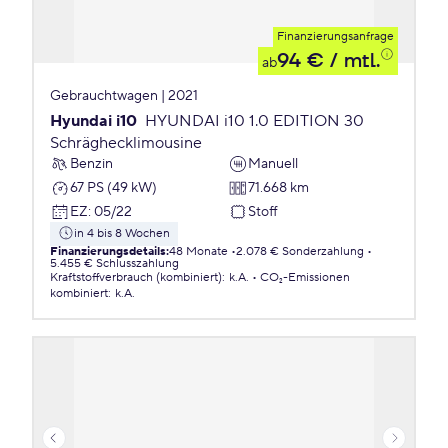
Finanzierungsanfrage
94 €
/ mtl.
ab
Gebrauchtwagen | 2021
Hyundai i10
HYUNDAI i10 1.0 EDITION 30
Schräghecklimousine
Benzin
Manuell
67 PS (49 kW)
71.668 km
EZ
:
05/22
Stoff
in 4 bis 8 Wochen
Finanzierungsdetails
:
48 Monate
2.078 € Sonderzahlung
5.455 € Schlusszahlung
Kraftstoffverbrauch (kombiniert)
:
k.A.
CO₂-Emissionen
kombiniert
:
k.A.