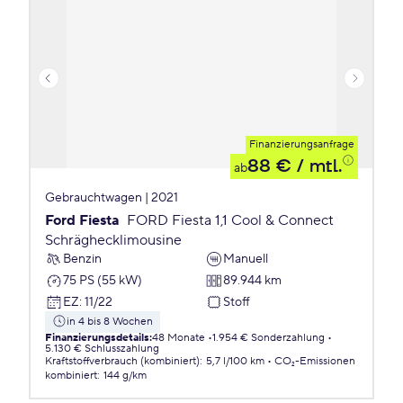
Finanzierungsanfrage
88 €
/ mtl.
ab
Gebrauchtwagen | 2021
Ford Fiesta
FORD Fiesta 1,1 Cool & Connect
Schräghecklimousine
Benzin
Manuell
75 PS (55 kW)
89.944 km
EZ
:
11/22
Stoff
in 4 bis 8 Wochen
Finanzierungsdetails
:
48 Monate
1.954 € Sonderzahlung
5.130 € Schlusszahlung
Kraftstoffverbrauch (kombiniert)
:
5,7 l/100 km
CO₂-Emissionen
kombiniert
:
144 g/km