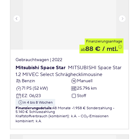
Finanzierungsanfrage
88 €
/ mtl.
ab
Gebrauchtwagen | 2022
Mitsubishi Space Star
MITSUBISHI Space Star
1.2 MIVEC Select Schräghecklimousine
Benzin
Manuell
71 PS (52 kW)
25.796 km
EZ
:
06/23
Stoff
in 4 bis 8 Wochen
Finanzierungsdetails
:
48 Monate
1.958 € Sonderzahlung
5.140 € Schlusszahlung
Kraftstoffverbrauch (kombiniert)
:
k.A.
CO₂-Emissionen
kombiniert
:
k.A.