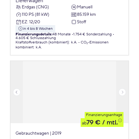
Lieferwagen
Erdgas (CNG)
Manuell
110 PS (81 kW)
85.159 km
EZ
:
12/20
Stoff
in 4 bis 8 Wochen
Finanzierungsdetails
:
48 Monate
1.754 € Sonderzahlung
4.605 € Schlusszahlung
Kraftstoffverbrauch (kombiniert)
:
k.A.
CO₂-Emissionen
kombiniert
:
k.A.
Finanzierungsanfrage
79 €
/ mtl.
ab
Gebrauchtwagen | 2019