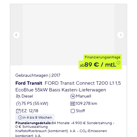
Finanzierungsanfrage
89 €
/ mtl.
ab
Gebrauchtwagen | 2017
Ford Transit
FORD Transit Connect T200 L1 1,5
EcoBlue 55kW Basis Kasten-Lieferwagen
Diesel
Manuell
75 PS (55 kW)
109.278 km
EZ
:
12/18
Stoff
in 4 bis 8 Wochen
Finanzierungsdetails
:
84 Monate
4.900 € Sonderzahlung
0 € Schlusszahlung
Kraftstoffverbrauch (kombiniert)
:
k.A.
CO₂-Emissionen
kombiniert
:
k.A.