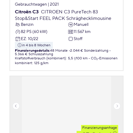
Gebrauchtwagen | 2021
Citroën C3
CITROEN C3 PureTech 83
Stop&Start FEEL PACK Schräghecklimousine
Benzin
Manuell
82 PS (60 kW)
11.567 km
EZ
:
10/22
Stoff
in 4 bis 8 Wochen
Finanzierungsdetails
:
48 Monate
2.044 € Sonderzahlung
5.366 € Schlusszahlung
Kraftstoffverbrauch (kombiniert)
:
5,5 l/100 km
CO₂-Emissionen
kombiniert
:
125 g/km
Finanzierungsanfrage