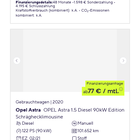
Finanzierungsdetails
:
48 Monate
1.598 € Sonderzahlung
4.195 € Schlusszahlung
Kraftstoffverbrauch (kombiniert)
:
k.A.
CO₂-Emissionen
kombiniert
:
k.A.
Finanzierungsanfrage
77 €
/ mtl.
ab
Gebrauchtwagen | 2020
Opel Astra
OPEL Astra 1.5 Diesel 90kW Edition
Schräghecklimousine
Diesel
Manuell
122 PS (90 kW)
101.652 km
EZ
:
02/21
Stoff