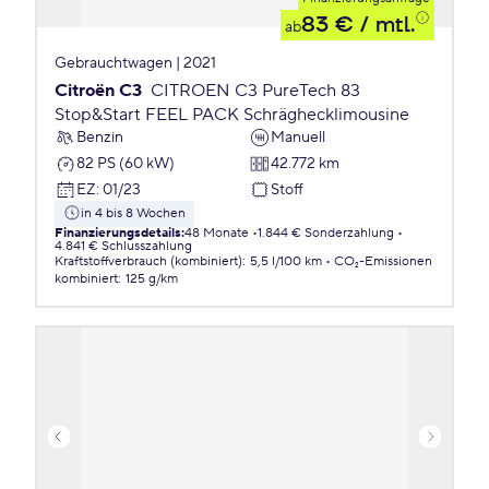
83 €
/ mtl.
ab
Gebrauchtwagen | 2021
Citroën C3
CITROEN C3 PureTech 83
Stop&Start FEEL PACK Schräghecklimousine
Benzin
Manuell
82 PS (60 kW)
42.772 km
EZ
:
01/23
Stoff
in 4 bis 8 Wochen
Finanzierungsdetails
:
48 Monate
1.844 € Sonderzahlung
4.841 € Schlusszahlung
Kraftstoffverbrauch (kombiniert)
:
5,5 l/100 km
CO₂-Emissionen
kombiniert
:
125 g/km