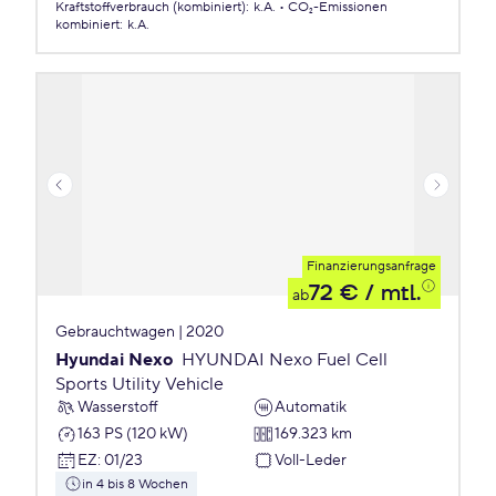
Kraftstoffverbrauch (kombiniert)
:
k.A.
CO₂-Emissionen
kombiniert
:
k.A.
Finanzierungsanfrage
72 €
/ mtl.
ab
Gebrauchtwagen | 2020
Hyundai Nexo
HYUNDAI Nexo Fuel Cell
Sports Utility Vehicle
Wasserstoff
Automatik
163 PS (120 kW)
169.323 km
EZ
:
01/23
Voll-Leder
in 4 bis 8 Wochen