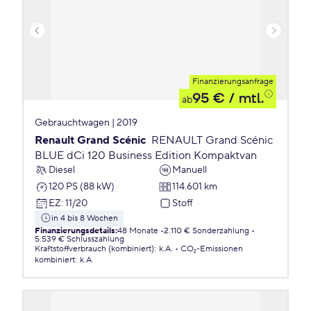
Finanzierungsanfrage
95 €
/ mtl.
ab
Gebrauchtwagen | 2019
Renault Grand Scénic
RENAULT Grand Scénic
BLUE dCi 120 Business Edition Kompaktvan
Diesel
Manuell
120 PS (88 kW)
114.601 km
EZ
:
11/20
Stoff
in 4 bis 8 Wochen
Finanzierungsdetails
:
48 Monate
2.110 € Sonderzahlung
5.539 € Schlusszahlung
Kraftstoffverbrauch (kombiniert)
:
k.A.
CO₂-Emissionen
kombiniert
:
k.A.