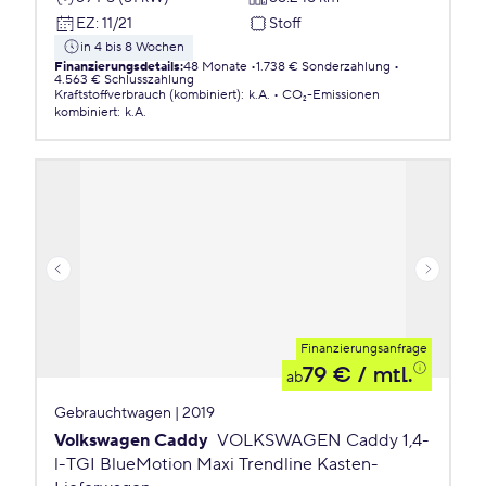
EZ
:
11/21
Stoff
in 4 bis 8 Wochen
Finanzierungsdetails
:
48 Monate
1.738 € Sonderzahlung
4.563 € Schlusszahlung
Kraftstoffverbrauch (kombiniert)
:
k.A.
CO₂-Emissionen
kombiniert
:
k.A.
Finanzierungsanfrage
79 €
/ mtl.
ab
Gebrauchtwagen | 2019
Volkswagen Caddy
VOLKSWAGEN Caddy 1,4-
l-TGI BlueMotion Maxi Trendline Kasten-