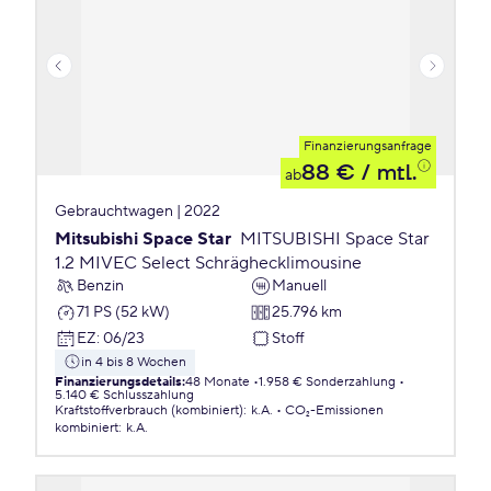
Finanzierungsanfrage
88 €
/ mtl.
ab
Gebrauchtwagen | 2022
Mitsubishi Space Star
MITSUBISHI Space Star
1.2 MIVEC Select Schräghecklimousine
Benzin
Manuell
71 PS (52 kW)
25.796 km
EZ
:
06/23
Stoff
in 4 bis 8 Wochen
Finanzierungsdetails
:
48 Monate
1.958 € Sonderzahlung
5.140 € Schlusszahlung
Kraftstoffverbrauch (kombiniert)
:
k.A.
CO₂-Emissionen
kombiniert
:
k.A.