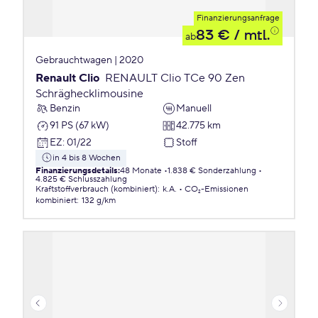
Finanzierungsanfrage
83 €
/ mtl.
ab
Gebrauchtwagen | 2020
Renault Clio
RENAULT Clio TCe 90 Zen
Schräghecklimousine
Benzin
Manuell
91 PS (67 kW)
42.775 km
EZ
:
01/22
Stoff
in 4 bis 8 Wochen
Finanzierungsdetails
:
48 Monate
1.838 € Sonderzahlung
4.825 € Schlusszahlung
Kraftstoffverbrauch (kombiniert)
:
k.A.
CO₂-Emissionen
kombiniert
:
132 g/km