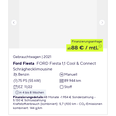
Finanzierungsanfrage
88 €
/ mtl.
ab
Gebrauchtwagen | 2021
Ford Fiesta
FORD Fiesta 1,1 Cool & Connect
Schräghecklimousine
Benzin
Manuell
75 PS (55 kW)
89.944 km
EZ
:
11/22
Stoff
in 4 bis 8 Wochen
Finanzierungsdetails
:
48 Monate
1.954 € Sonderzahlung
5.130 € Schlusszahlung
Kraftstoffverbrauch (kombiniert)
:
5,7 l/100 km
CO₂-Emissionen
kombiniert
:
144 g/km