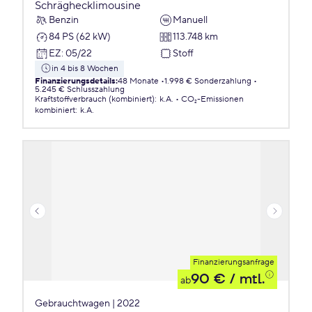
Schräghecklimousine
Benzin
Manuell
84 PS (62 kW)
113.748 km
EZ
:
05/22
Stoff
in 4 bis 8 Wochen
Finanzierungsdetails
:
48 Monate
1.998 € Sonderzahlung
5.245 € Schlusszahlung
Kraftstoffverbrauch (kombiniert)
:
k.A.
CO₂-Emissionen
kombiniert
:
k.A.
Finanzierungsanfrage
90 €
/ mtl.
ab
Gebrauchtwagen | 2022