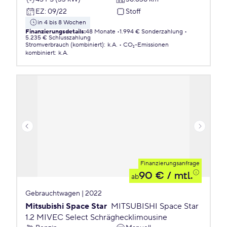
EZ
:
09/22
Stoff
in 4 bis 8 Wochen
Finanzierungsdetails
:
48 Monate
1.994 € Sonderzahlung
5.235 € Schlusszahlung
Stromverbrauch (kombiniert)
:
k.A.
CO₂-Emissionen
kombiniert
:
k.A.
Finanzierungsanfrage
90 €
/ mtl.
ab
Gebrauchtwagen | 2022
Mitsubishi Space Star
MITSUBISHI Space Star
1.2 MIVEC Select Schräghecklimousine