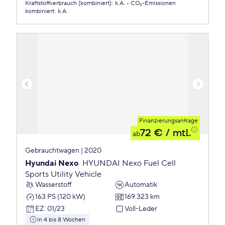
Kraftstoffverbrauch (kombiniert)
:
k.A.
CO₂-Emissionen
kombiniert
:
k.A.
Finanzierungsanfrage
72 €
/ mtl.
ab
Gebrauchtwagen | 2020
Hyundai Nexo
HYUNDAI Nexo Fuel Cell
Sports Utility Vehicle
Wasserstoff
Automatik
163 PS (120 kW)
169.323 km
EZ
:
01/23
Voll-Leder
in 4 bis 8 Wochen