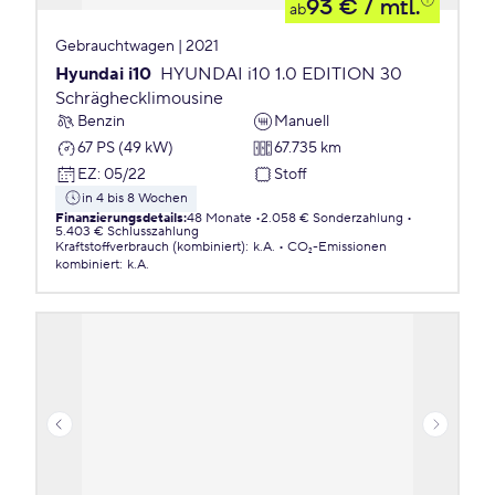
93 €
/ mtl.
ab
Gebrauchtwagen | 2021
Hyundai i10
HYUNDAI i10 1.0 EDITION 30
Schräghecklimousine
Benzin
Manuell
67 PS (49 kW)
67.735 km
EZ
:
05/22
Stoff
in 4 bis 8 Wochen
Finanzierungsdetails
:
48 Monate
2.058 € Sonderzahlung
5.403 € Schlusszahlung
Kraftstoffverbrauch (kombiniert)
:
k.A.
CO₂-Emissionen
kombiniert
:
k.A.