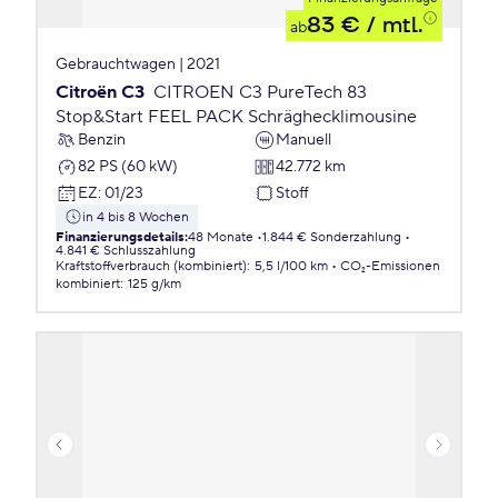
83 €
/ mtl.
ab
Gebrauchtwagen | 2021
Citroën C3
CITROEN C3 PureTech 83
Stop&Start FEEL PACK Schräghecklimousine
Benzin
Manuell
82 PS (60 kW)
42.772 km
EZ
:
01/23
Stoff
in 4 bis 8 Wochen
Finanzierungsdetails
:
48 Monate
1.844 € Sonderzahlung
4.841 € Schlusszahlung
Kraftstoffverbrauch (kombiniert)
:
5,5 l/100 km
CO₂-Emissionen
kombiniert
:
125 g/km