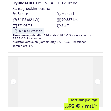
Hyundai i10
HYUNDAI i10 1.2 Trend
Schräghecklimousine
Benzin
Manuell
84 PS (62 kW)
90.337 km
EZ
:
05/23
Stoff
in 4 bis 8 Wochen
Finanzierungsdetails
:
48 Monate
1.994 € Sonderzahlung
5.235 € Schlusszahlung
Kraftstoffverbrauch (kombiniert)
:
k.A.
CO₂-Emissionen
kombiniert
:
k.A.
Finanzierungsanfrage
92 €
/ mtl.
ab