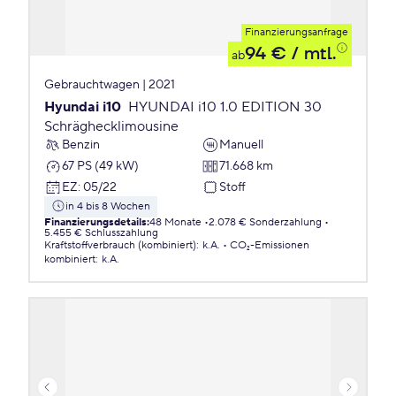
Finanzierungsanfrage
94 €
/ mtl.
ab
Gebrauchtwagen | 2021
Hyundai i10
HYUNDAI i10 1.0 EDITION 30
Schräghecklimousine
Benzin
Manuell
67 PS (49 kW)
71.668 km
EZ
:
05/22
Stoff
in 4 bis 8 Wochen
Finanzierungsdetails
:
48 Monate
2.078 € Sonderzahlung
5.455 € Schlusszahlung
Kraftstoffverbrauch (kombiniert)
:
k.A.
CO₂-Emissionen
kombiniert
:
k.A.