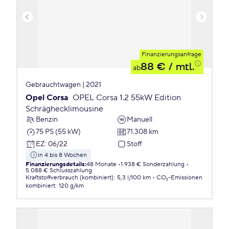
Finanzierungsanfrage
88 €
/ mtl.
ab
Gebrauchtwagen | 2021
Opel Corsa
OPEL Corsa 1.2 55kW Edition
Schräghecklimousine
Benzin
Manuell
75 PS (55 kW)
71.308 km
EZ
:
06/22
Stoff
in 4 bis 8 Wochen
Finanzierungsdetails
:
48 Monate
1.938 € Sonderzahlung
5.088 € Schlusszahlung
Kraftstoffverbrauch (kombiniert)
:
5,3 l/100 km
CO₂-Emissionen
kombiniert
:
120 g/km