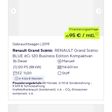
Finanzierungsanfrage
95 €
/ mtl.
ab
Gebrauchtwagen | 2019
Renault Grand Scénic
RENAULT Grand Scénic
BLUE dCi 120 Business Edition Kompaktvan
Diesel
Manuell
120 PS (88 kW)
114.601 km
EZ
:
11/20
Stoff
in 4 bis 8 Wochen
Finanzierungsdetails
:
48 Monate
2.110 € Sonderzahlung
5.539 € Schlusszahlung
Kraftstoffverbrauch (kombiniert)
:
k.A.
CO₂-Emissionen
kombiniert
:
k.A.