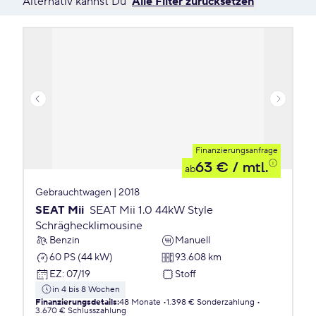
Alternativ kannst Du
Alle Filter zurücksetzen
Finanzierungsanfrage
63 €
/ mtl.
ab
Gebrauchtwagen | 2018
SEAT Mii
SEAT Mii 1.0 44kW Style
Schräghecklimousine
Benzin
Manuell
60 PS (44 kW)
93.608 km
EZ
:
07/19
Stoff
in 4 bis 8 Wochen
Finanzierungsdetails
:
48 Monate
1.398 € Sonderzahlung
3.670 € Schlusszahlung