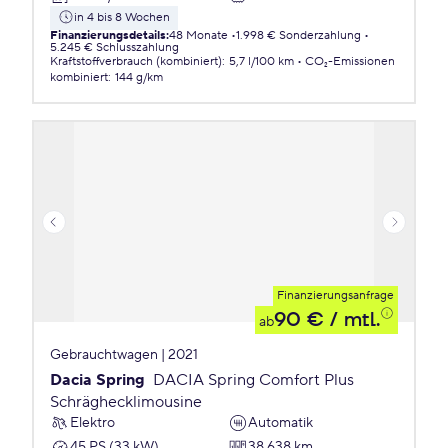
in 4 bis 8 Wochen
Finanzierungsdetails
:
48 Monate
1.998 € Sonderzahlung
5.245 € Schlusszahlung
Kraftstoffverbrauch (kombiniert)
:
5,7 l/100 km
CO₂-Emissionen
kombiniert
:
144 g/km
Finanzierungsanfrage
90 €
/ mtl.
ab
Gebrauchtwagen | 2021
Dacia Spring
DACIA Spring Comfort Plus
Schräghecklimousine
Elektro
Automatik
45 PS (33 kW)
38.638 km