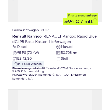
Finanzierungsanfrage
94 €
/ mtl.
ab
Gebrauchtwagen | 2019
Renault Kangoo
RENAULT Kangoo Rapid Blue
dCi 95 Basis Kasten-Lieferwagen
Diesel
Manuell
95 PS (70 kW)
50.708 km
EZ
:
12/20
Stoff
in 4 bis 8 Wochen
Finanzierungsdetails
:
48 Monate
2.078 € Sonderzahlung
5.455 € Schlusszahlung
Kraftstoffverbrauch (kombiniert)
:
k.A.
CO₂-Emissionen
kombiniert
:
k.A.