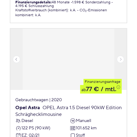
Finanzierungsdetails
:
48 Monate
1.598 € Sonderzahlung
4.195 € Schlusszahlung
Kraftstoffverbrauch (kombiniert)
:
k.A.
CO₂-Emissionen
kombiniert
:
k.A.
Finanzierungsanfrage
77 €
/ mtl.
ab
Gebrauchtwagen | 2020
Opel Astra
OPEL Astra 1.5 Diesel 90kW Edition
Schräghecklimousine
Diesel
Manuell
122 PS (90 kW)
101.652 km
EZ
:
02/21
Stoff