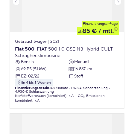
Finanzierungsanfrage
85 €
/ mtl.
ab
Gebrauchtwagen | 2021
Fiat 500
FIAT 500 1.0 GSE N3 Hybrid CULT
Schräghecklimousine
Benzin
Manuell
69 PS (51 kW)
16.867 km
EZ
:
02/22
Stoff
in 4 bis 8 Wochen
Finanzierungsdetails
:
48 Monate
1.878 € Sonderzahlung
4.930 € Schlusszahlung
Kraftstoffverbrauch (kombiniert)
:
k.A.
CO₂-Emissionen
kombiniert
:
k.A.