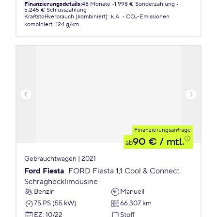
Finanzierungsdetails
:
48 Monate
1.998 € Sonderzahlung
5.245 € Schlusszahlung
Kraftstoffverbrauch (kombiniert)
:
k.A.
CO₂-Emissionen
kombiniert
:
124 g/km
Finanzierungsanfrage
90 €
/ mtl.
ab
Gebrauchtwagen | 2021
Ford Fiesta
FORD Fiesta 1,1 Cool & Connect
Schräghecklimousine
Benzin
Manuell
75 PS (55 kW)
66.307 km
EZ
:
10/22
Stoff