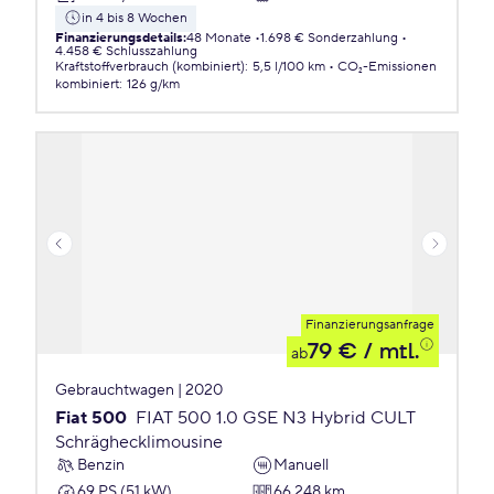
in 4 bis 8 Wochen
Finanzierungsdetails
:
48 Monate
1.698 € Sonderzahlung
4.458 € Schlusszahlung
Kraftstoffverbrauch (kombiniert)
:
5,5 l/100 km
CO₂-Emissionen
kombiniert
:
126 g/km
Finanzierungsanfrage
79 €
/ mtl.
ab
Gebrauchtwagen | 2020
Fiat 500
FIAT 500 1.0 GSE N3 Hybrid CULT
Schräghecklimousine
Benzin
Manuell
69 PS (51 kW)
66.248 km