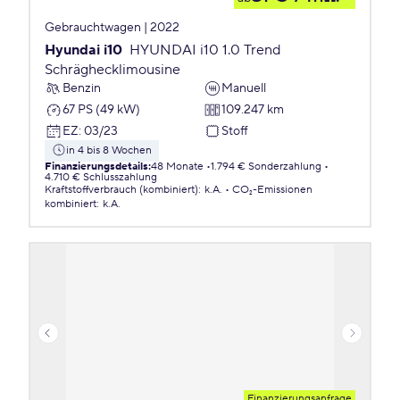
Gebrauchtwagen | 2022
Hyundai i10
HYUNDAI i10 1.0 Trend
Schräghecklimousine
Benzin
Manuell
67 PS (49 kW)
109.247 km
EZ
:
03/23
Stoff
in 4 bis 8 Wochen
Finanzierungsdetails
:
48 Monate
1.794 € Sonderzahlung
4.710 € Schlusszahlung
Kraftstoffverbrauch (kombiniert)
:
k.A.
CO₂-Emissionen
kombiniert
:
k.A.
Finanzierungsanfrage