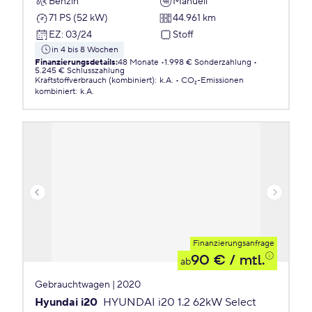
Benzin
Manuell
71 PS (52 kW)
44.961 km
EZ
:
03/24
Stoff
in 4 bis 8 Wochen
Finanzierungsdetails
:
48 Monate
1.998 € Sonderzahlung
5.245 € Schlusszahlung
Kraftstoffverbrauch (kombiniert)
:
k.A.
CO₂-Emissionen
kombiniert
:
k.A.
Finanzierungsanfrage
90 €
/ mtl.
ab
Gebrauchtwagen | 2020
Hyundai i20
HYUNDAI i20 1.2 62kW Select