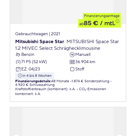
Finanzierungsanfrage
85 €
/ mtl.
ab
Gebrauchtwagen | 2021
Mitsubishi Space Star
MITSUBISHI Space Star
1.2 MIVEC Select Schräghecklimousine
Benzin
Manuell
71 PS (52 kW)
36.904 km
EZ
:
04/23
Stoff
in 4 bis 8 Wochen
Finanzierungsdetails
:
48 Monate
1.874 € Sonderzahlung
4.920 € Schlusszahlung
Kraftstoffverbrauch (kombiniert)
:
k.A.
CO₂-Emissionen
kombiniert
:
k.A.