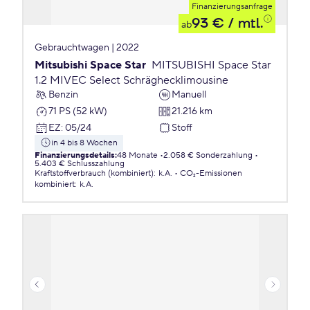
Finanzierungsanfrage
93 €
/ mtl.
ab
Gebrauchtwagen | 2022
Mitsubishi Space Star
MITSUBISHI Space Star
1.2 MIVEC Select Schräghecklimousine
Benzin
Manuell
71 PS (52 kW)
21.216 km
EZ
:
05/24
Stoff
in 4 bis 8 Wochen
Finanzierungsdetails
:
48 Monate
2.058 € Sonderzahlung
5.403 € Schlusszahlung
Kraftstoffverbrauch (kombiniert)
:
k.A.
CO₂-Emissionen
kombiniert
:
k.A.