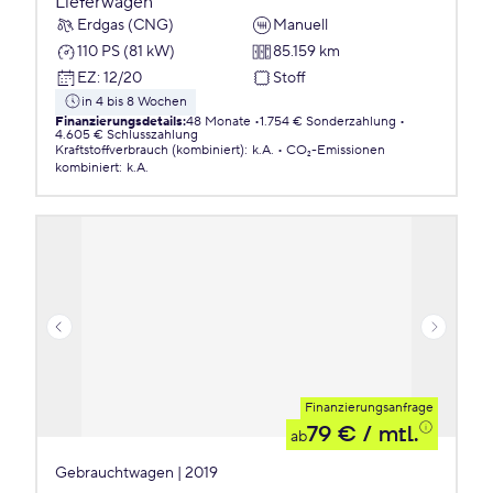
Lieferwagen
Erdgas (CNG)
Manuell
110 PS (81 kW)
85.159 km
EZ
:
12/20
Stoff
in 4 bis 8 Wochen
Finanzierungsdetails
:
48 Monate
1.754 € Sonderzahlung
4.605 € Schlusszahlung
Kraftstoffverbrauch (kombiniert)
:
k.A.
CO₂-Emissionen
kombiniert
:
k.A.
Finanzierungsanfrage
79 €
/ mtl.
ab
Gebrauchtwagen | 2019