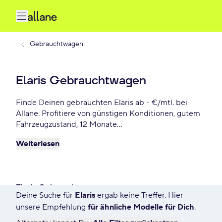
Gebrauchtwagen
Elaris Gebrauchtwagen
Finde Deinen gebrauchten Elaris ab - €/mtl. bei
Allane. Profitiere von günstigen Konditionen, gutem
Fahrzeugzustand, 12 Monate
Gebrauchtwagengarantie und vielen weiteren
Weiterlesen
Vorteile. Reserviere Dir Deinen Wunsch-Elaris für die
nächsten 72 Stunden.
Elaris Gebrauchtwagen
Deine Suche für
Elaris
ergab keine Treffer. Hier
1787 Angebote für Deine Suche
unsere Empfehlung
für ähnliche Modelle für Dich
.