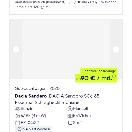
Kraftstoffverbrauch (kombiniert)
:
5,3 l/100 km
CO₂-Emissionen
kombiniert
:
120 g/km
Finanzierungsanfrage
90 €
/ mtl.
ab
Gebrauchtwagen | 2020
Dacia Sandero
DACIA Sandero SCe 65
Essential Schräghecklimousine
Benzin
Manuell
67 PS (49 kW)
55.175 km
EZ
:
04/22
Stoff
in 4 bis 8 Wochen