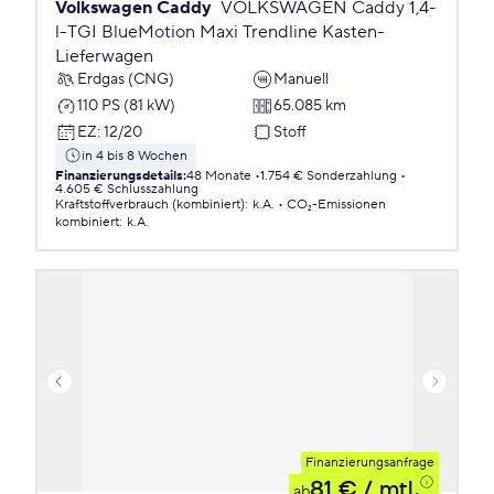
Volkswagen Caddy
VOLKSWAGEN Caddy 1,4-
l-TGI BlueMotion Maxi Trendline Kasten-
Lieferwagen
Erdgas (CNG)
Manuell
110 PS (81 kW)
65.085 km
EZ
:
12/20
Stoff
in 4 bis 8 Wochen
Finanzierungsdetails
:
48 Monate
1.754 € Sonderzahlung
4.605 € Schlusszahlung
Kraftstoffverbrauch (kombiniert)
:
k.A.
CO₂-Emissionen
kombiniert
:
k.A.
Finanzierungsanfrage
81 €
/ mtl.
ab