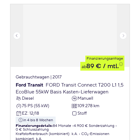
Finanzierungsanfrage
89 €
/ mtl.
ab
Gebrauchtwagen | 2017
Ford Transit
FORD Transit Connect T200 L1 1,5
EcoBlue 55kW Basis Kasten-Lieferwagen
Diesel
Manuell
75 PS (55 kW)
109.278 km
EZ
:
12/18
Stoff
in 4 bis 8 Wochen
Finanzierungsdetails
:
84 Monate
4.900 € Sonderzahlung
0 € Schlusszahlung
Kraftstoffverbrauch (kombiniert)
:
k.A.
CO₂-Emissionen
kombiniert
:
k.A.