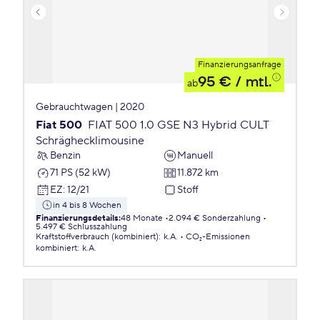
Finanzierungsanfrage
95 €
/ mtl.
ab
Gebrauchtwagen | 2020
Fiat 500
FIAT 500 1.0 GSE N3 Hybrid CULT
Schräghecklimousine
Benzin
Manuell
71 PS (52 kW)
11.872 km
EZ
:
12/21
Stoff
in 4 bis 8 Wochen
Finanzierungsdetails
:
48 Monate
2.094 € Sonderzahlung
5.497 € Schlusszahlung
Kraftstoffverbrauch (kombiniert)
:
k.A.
CO₂-Emissionen
kombiniert
:
k.A.