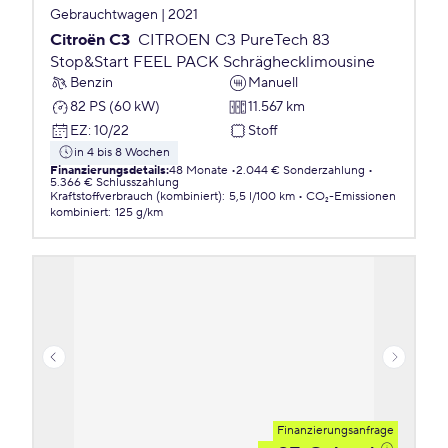
Gebrauchtwagen | 2021
Citroën C3
CITROEN C3 PureTech 83
Stop&Start FEEL PACK Schräghecklimousine
Benzin
Manuell
82 PS (60 kW)
11.567 km
EZ
:
10/22
Stoff
in 4 bis 8 Wochen
Finanzierungsdetails
:
48 Monate
2.044 € Sonderzahlung
5.366 € Schlusszahlung
Kraftstoffverbrauch (kombiniert)
:
5,5 l/100 km
CO₂-Emissionen
kombiniert
:
125 g/km
Finanzierungsanfrage