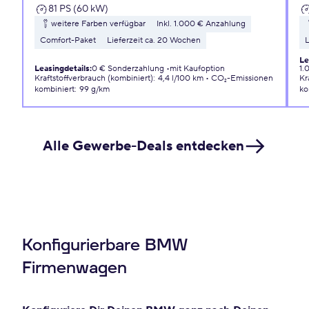
81 PS (60 kW)
weitere Farben verfügbar
Inkl. 1.000 € Anzahlung
Comfort-Paket
Lieferzeit ca. 20 Wochen
L
Le
Leasingdetails
:
0 € Sonderzahlung
mit Kaufoption
1.
Kraftstoffverbrauch (kombiniert)
:
4,4 l/100 km
CO₂-Emissionen
Kr
kombiniert
:
99 g/km
ko
Alle Gewerbe-Deals entdecken
Konfigurierbare BMW
Firmenwagen