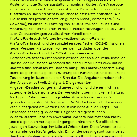
Kostenpflichtige Sonderausstattung möglich. Kosten: Alle Angebote
verstehen sich ohne Überführungskosten. Diese fallen in jedem Fall
zusätzlich an und sind nicht in der angezeigten Rate enthalten. Alle
Preise inkl. der jeweils gesetzlich gültigen MwSt., derzeit 19 % (0 %
Gewerbe), zu einer Laufleistung von 10.000 km/Jahr. Laufzeit und
Anzahlung können variieren. Hinweis: Neben Neuwagen bietet Allane
auch Gebrauchtwagen zu attraktiven Konditionen an.
Kraftstoffverbrauch: Weitere Informationen zum offiziellen
Kraftstoffverbrauch und den offiziellen spezifischen CO2-Emissionen
neuer Personenkraftwagen können dem Leitfaden über den
Kraftstoffverbrauch und die CO2-Emissionen neuer
Personenkraftwagen entnommen werden, der an allen Verkaufsstellen
und bei der Deutschen Automobiltreuhand GmbH unter www.dat.de
unentgeltlich erhältlich ist. Beschreibung: Die Fahrzeugbeschreibung
dient lediglich der allg. Identifizierung des Fahrzeuges und stellt keine
Zusicherung im kaufrechtlichen Sinn dar. Die Angaben erheben nicht
den Anspruch auf Vollständigkeit. Die gemachten
Angaben/Beschreibungen sind unverbindlich und dienen nicht als
zugesicherte Eigenschaften. Der Verkäufer übernimmt keine Haftung
für Tipp u. Datenübermittlungsfehler. Ausstattungen sind ggfs.
gesondert zu prüfen. Verfügbarkeit: Die Verfügbarkeit der Fahrzeuge
kann nicht garantiert werden und ist von der aktuellen Lager- und
Lieferlage abhängig. Widerruf: Es gelten die gesetzlichen
Widerrufsrechte, insofern anwendbar. Weitere Informationen hierzu
und die genauen Vertragsbedingungen entnehmen Sie bitte dem
jeweiligen Kaufvertrag. Invitatio ad Offerendum: Diese Webseite stellt
kein bindendes Kaufangebot dar. Ein bindendes Angebot kommt erst
durch den Kaufvertrag zustande. Unverbindlich: Finanzierungs- und