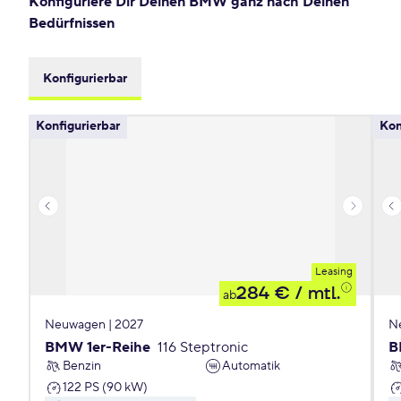
Konfiguriere Dir Deinen BMW ganz nach Deinen
Bedürfnissen
Konfigurierbar
Konfigurierbar
Kon
Leasing
284 €
/ mtl.
ab
Neuwagen | 2027
N
BMW 1er-Reihe
116 Steptronic
B
Benzin
Automatik
122 PS (90 kW)