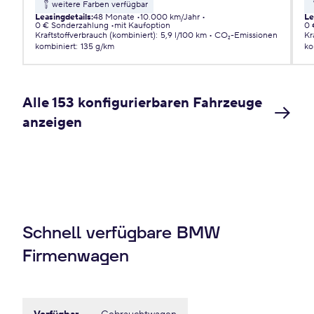
weitere Farben verfügbar
Leasingdetails
:
48 Monate
10.000 km/Jahr
Le
0 € Sonderzahlung
mit Kaufoption
0 
Kraftstoffverbrauch (kombiniert)
:
5,9 l/100 km
CO₂-Emissionen
Kr
kombiniert
:
135 g/km
ko
Alle 153 konfigurierbaren Fahrzeuge
anzeigen
Schnell verfügbare BMW
Firmenwagen