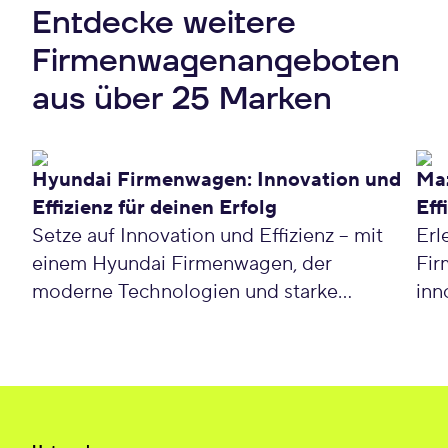
Entdecke weitere
Firmenwagenangeboten
aus über 25 Marken
Hyundai Firmenwagen: Innovation und
Ma
Effizienz für deinen Erfolg
Eff
Setze auf Innovation und Effizienz – mit
Erl
einem Hyundai Firmenwagen, der
Fir
moderne Technologien und starke
inn
Garantieleistungen bietet. Profitiere von
von
attraktiven Leasingkonditionen. Entdecke
Maz
jetzt Hyundai Firmenwagen.