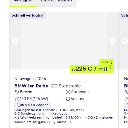
Verfügbar
Gebrauchtwagen
Schnell verfügbar
Sch
Leasing
225 €
/ mtl.
ab
Neuwagen | 2026
N
BMW 1er-Reihe
120 Steptronic
B
Benzin
Automatik
170 PS (125 kW)
Velours
in 4 bis 8 Wochen
Leasingdetails
:
30 Monate
10.000 km/Jahr
Le
0 € Sonderzahlung
mit Kaufoption
0 
Kraftstoffverbrauch (kombiniert)
:
5,3 l/100 km
CO₂-Emissionen
Kr
kombiniert
:
121 g/km
CO₂-Klasse
:
D
ko