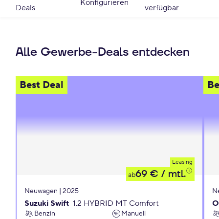
Konfigurieren
Deals
verfügbar
Alle Gewerbe-Deals entdecken
Best Deal
Be
Leasing
69 €
/ mtl.
ab
Neuwagen | 2025
N
Suzuki Swift
1.2 HYBRID MT Comfort
O
Benzin
Manuell