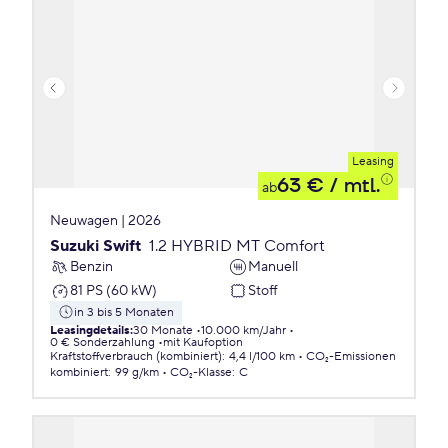
Leasing
63 €
/ mtl.
ab
Neuwagen | 2026
Suzuki Swift
1.2 HYBRID MT Comfort
Benzin
Manuell
81 PS (60 kW)
Stoff
in 3 bis 5 Monaten
Leasingdetails
:
30 Monate
10.000 km/Jahr
0 € Sonderzahlung
mit Kaufoption
Kraftstoffverbrauch (kombiniert)
:
4,4 l/100 km
CO₂-Emissionen
kombiniert
:
99 g/km
CO₂-Klasse
:
C