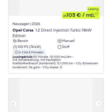
Leasing
103 €
/ mtl.
ab
Neuwagen | 2026
Opel Corsa
1.2 Direct Injection Turbo 74kW
Edition
Benzin
Manuell
100 PS (74 kW)
Stoff
in 3 bis 5 Monaten
Leasingdetails
:
30 Monate
10.000 km/Jahr
0 € Sonderzahlung
mit Kaufoption
Kraftstoffverbrauch (kombiniert)
:
5,1 l/100 km
CO₂-Emissionen
kombiniert
:
116 g/km
CO₂-Klasse
:
D