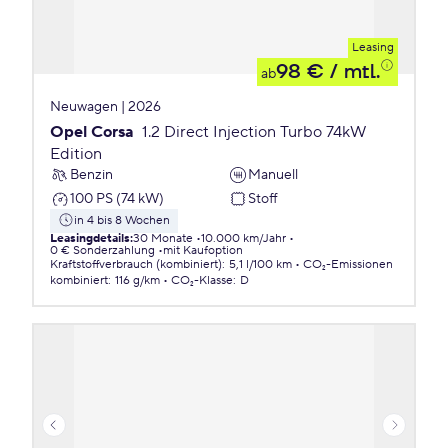
Leasing
98 €
/ mtl.
ab
Neuwagen | 2026
Opel Corsa
1.2 Direct Injection Turbo 74kW
Edition
Benzin
Manuell
100 PS (74 kW)
Stoff
in 4 bis 8 Wochen
Leasingdetails
:
30 Monate
10.000 km/Jahr
0 € Sonderzahlung
mit Kaufoption
Kraftstoffverbrauch (kombiniert)
:
5,1 l/100 km
CO₂-Emissionen
kombiniert
:
116 g/km
CO₂-Klasse
:
D