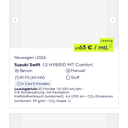
Leasing
63 €
/ mtl.
ab
Neuwagen | 2026
Suzuki Swift
1.2 HYBRID MT Comfort
Benzin
Manuell
81 PS (60 kW)
Stoff
in 3 bis 5 Monaten
Leasingdetails
:
30 Monate
10.000 km/Jahr
0 € Sonderzahlung
mit Kaufoption
Kraftstoffverbrauch (kombiniert)
:
4,4 l/100 km
CO₂-Emissionen
kombiniert
:
99 g/km
CO₂-Klasse
:
C