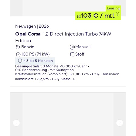
Leasing
103 €
/ mtl.
ab
Neuwagen | 2026
Opel Corsa
1.2 Direct Injection Turbo 74kW
Edition
Benzin
Manuell
100 PS (74 kW)
Stoff
in 3 bis 5 Monaten
Leasingdetails
:
30 Monate
10.000 km/Jahr
0 € Sonderzahlung
mit Kaufoption
Kraftstoffverbrauch (kombiniert)
:
5,1 l/100 km
CO₂-Emissionen
kombiniert
:
116 g/km
CO₂-Klasse
:
D