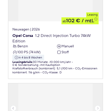
Leasing
102 €
/ mtl.
ab
Neuwagen | 2026
Opel Corsa
1.2 Direct Injection Turbo 74kW
Edition
Benzin
Manuell
100 PS (74 kW)
Stoff
in 4 bis 8 Wochen
Leasingdetails
:
30 Monate
10.000 km/Jahr
0 € Sonderzahlung
mit Kaufoption
Kraftstoffverbrauch (kombiniert)
:
5,1 l/100 km
CO₂-Emissionen
kombiniert
:
116 g/km
CO₂-Klasse
:
D