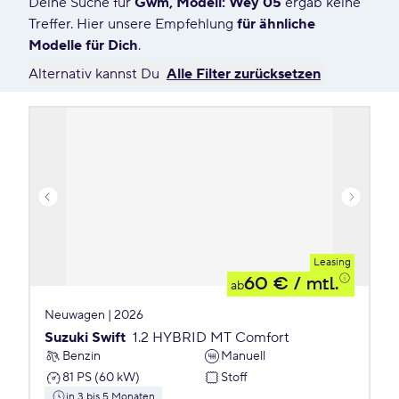
Deine Suche für
Gwm, Modell: Wey 05
ergab keine
7558 Angebote für Deine Suche
Treffer. Hier unsere Empfehlung
für ähnliche
Modelle für Dich
.
Alternativ kannst Du
Alle Filter zurücksetzen
Leasing
60 €
/ mtl.
ab
Neuwagen | 2026
Suzuki Swift
1.2 HYBRID MT Comfort
Benzin
Manuell
81 PS (60 kW)
Stoff
in 3 bis 5 Monaten