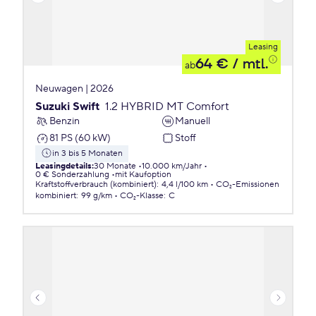
Leasing
64 €
/ mtl.
ab
Neuwagen | 2026
Suzuki Swift
1.2 HYBRID MT Comfort
Benzin
Manuell
81 PS (60 kW)
Stoff
in 3 bis 5 Monaten
Leasingdetails
:
30 Monate
10.000 km/Jahr
0 € Sonderzahlung
mit Kaufoption
Kraftstoffverbrauch (kombiniert)
:
4,4 l/100 km
CO₂-Emissionen
kombiniert
:
99 g/km
CO₂-Klasse
:
C