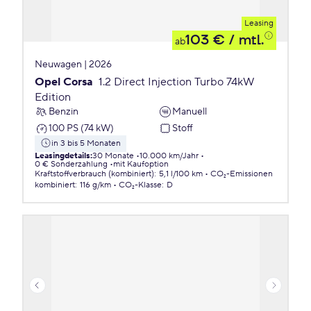
Leasing
103 €
/ mtl.
ab
Neuwagen | 2026
Opel Corsa
1.2 Direct Injection Turbo 74kW
Edition
Benzin
Manuell
100 PS (74 kW)
Stoff
in 3 bis 5 Monaten
Leasingdetails
:
30 Monate
10.000 km/Jahr
0 € Sonderzahlung
mit Kaufoption
Kraftstoffverbrauch (kombiniert)
:
5,1 l/100 km
CO₂-Emissionen
kombiniert
:
116 g/km
CO₂-Klasse
:
D