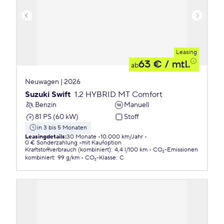
Leasing
63 €
/ mtl.
ab
Neuwagen | 2026
Suzuki Swift
1.2 HYBRID MT Comfort
Benzin
Manuell
81 PS (60 kW)
Stoff
in 3 bis 5 Monaten
Leasingdetails
:
30 Monate
10.000 km/Jahr
0 € Sonderzahlung
mit Kaufoption
Kraftstoffverbrauch (kombiniert)
:
4,4 l/100 km
CO₂-Emissionen
kombiniert
:
99 g/km
CO₂-Klasse
:
C