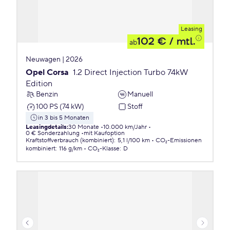
Leasing
102 €
/ mtl.
ab
Neuwagen | 2026
Opel Corsa
1.2 Direct Injection Turbo 74kW
Edition
Benzin
Manuell
100 PS (74 kW)
Stoff
in 3 bis 5 Monaten
Leasingdetails
:
30 Monate
10.000 km/Jahr
0 € Sonderzahlung
mit Kaufoption
Kraftstoffverbrauch (kombiniert)
:
5,1 l/100 km
CO₂-Emissionen
kombiniert
:
116 g/km
CO₂-Klasse
:
D