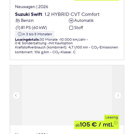
Neuwagen | 2026
Suzuki Swift
1.2 HYBRID CVT Comfort
Benzin
Automatik
81 PS (60 kW)
Stoff
in 3 bis 5 Monaten
Leasingdetails
:
30 Monate
10.000 km/Jahr
0 € Sonderzahlung
mit Kaufoption
Kraftstoffverbrauch (kombiniert)
:
4,7 l/100 km
CO₂-Emissionen
kombiniert
:
106 g/km
CO₂-Klasse
:
C
Leasing
105 €
/ mtl.
ab