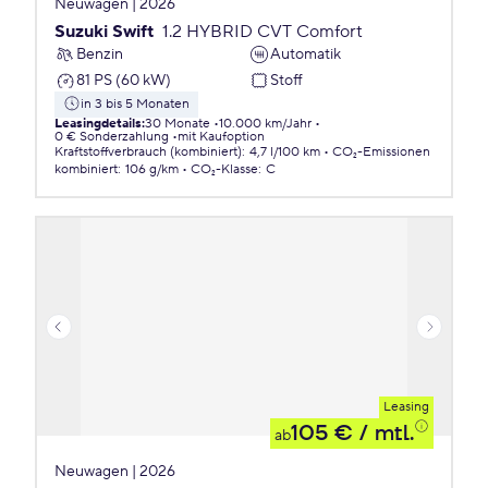
Neuwagen | 2026
Suzuki Swift
1.2 HYBRID CVT Comfort
Benzin
Automatik
81 PS (60 kW)
Stoff
in 3 bis 5 Monaten
Leasingdetails
:
30 Monate
10.000 km/Jahr
0 € Sonderzahlung
mit Kaufoption
Kraftstoffverbrauch (kombiniert)
:
4,7 l/100 km
CO₂-Emissionen
kombiniert
:
106 g/km
CO₂-Klasse
:
C
Leasing
105 €
/ mtl.
ab
Neuwagen | 2026