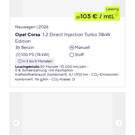
Leasing
103 €
/ mtl.
ab
Neuwagen | 2026
Opel Corsa
1.2 Direct Injection Turbo 74kW
Edition
Benzin
Manuell
100 PS (74 kW)
Stoff
in 3 bis 5 Monaten
Leasingdetails
:
30 Monate
10.000 km/Jahr
0 € Sonderzahlung
mit Kaufoption
Kraftstoffverbrauch (kombiniert)
:
5,1 l/100 km
CO₂-Emissionen
kombiniert
:
116 g/km
CO₂-Klasse
:
D