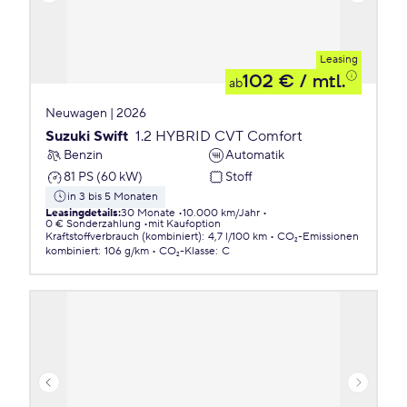
Leasing
102 €
/ mtl.
ab
Neuwagen | 2026
Suzuki Swift
1.2 HYBRID CVT Comfort
Benzin
Automatik
81 PS (60 kW)
Stoff
in 3 bis 5 Monaten
Leasingdetails
:
30 Monate
10.000 km/Jahr
0 € Sonderzahlung
mit Kaufoption
Kraftstoffverbrauch (kombiniert)
:
4,7 l/100 km
CO₂-Emissionen
kombiniert
:
106 g/km
CO₂-Klasse
:
C