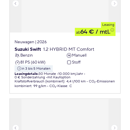
Leasing
64 €
/ mtl.
ab
Neuwagen | 2026
Suzuki Swift
1.2 HYBRID MT Comfort
Benzin
Manuell
81 PS (60 kW)
Stoff
in 3 bis 5 Monaten
Leasingdetails
:
30 Monate
10.000 km/Jahr
0 € Sonderzahlung
mit Kaufoption
Kraftstoffverbrauch (kombiniert)
:
4,4 l/100 km
CO₂-Emissionen
kombiniert
:
99 g/km
CO₂-Klasse
:
C