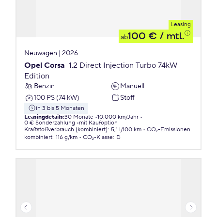
Leasing
100 €
/ mtl.
ab
Neuwagen | 2026
Opel Corsa
1.2 Direct Injection Turbo 74kW
Edition
Benzin
Manuell
100 PS (74 kW)
Stoff
in 3 bis 5 Monaten
Leasingdetails
:
30 Monate
10.000 km/Jahr
0 € Sonderzahlung
mit Kaufoption
Kraftstoffverbrauch (kombiniert)
:
5,1 l/100 km
CO₂-Emissionen
kombiniert
:
116 g/km
CO₂-Klasse
:
D