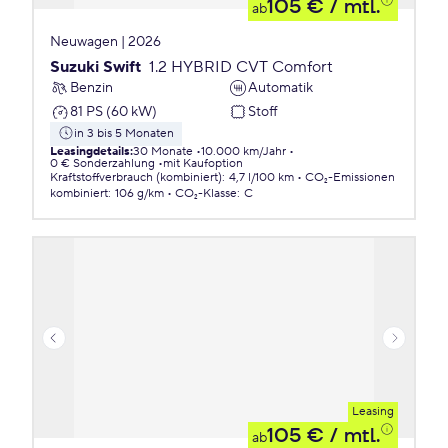
105 €
/ mtl.
ab
Neuwagen | 2026
Suzuki Swift
1.2 HYBRID CVT Comfort
Benzin
Automatik
81 PS (60 kW)
Stoff
in 3 bis 5 Monaten
Leasingdetails
:
30 Monate
10.000 km/Jahr
0 € Sonderzahlung
mit Kaufoption
Kraftstoffverbrauch (kombiniert)
:
4,7 l/100 km
CO₂-Emissionen
kombiniert
:
106 g/km
CO₂-Klasse
:
C
Leasing
105 €
/ mtl.
ab