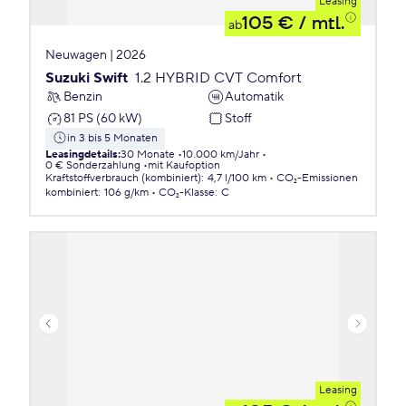
Leasing
105 €
/ mtl.
ab
Neuwagen | 2026
Suzuki Swift
1.2 HYBRID CVT Comfort
Benzin
Automatik
81 PS (60 kW)
Stoff
in 3 bis 5 Monaten
Leasingdetails
:
30 Monate
10.000 km/Jahr
0 € Sonderzahlung
mit Kaufoption
Kraftstoffverbrauch (kombiniert)
:
4,7 l/100 km
CO₂-Emissionen
kombiniert
:
106 g/km
CO₂-Klasse
:
C
Leasing