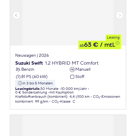
Leasing
63 €
/ mtl.
ab
Neuwagen | 2026
Suzuki Swift
1.2 HYBRID MT Comfort
Benzin
Manuell
81 PS (60 kW)
Stoff
in 3 bis 5 Monaten
Leasingdetails
:
30 Monate
10.000 km/Jahr
0 € Sonderzahlung
mit Kaufoption
Kraftstoffverbrauch (kombiniert)
:
4,4 l/100 km
CO₂-Emissionen
kombiniert
:
99 g/km
CO₂-Klasse
:
C