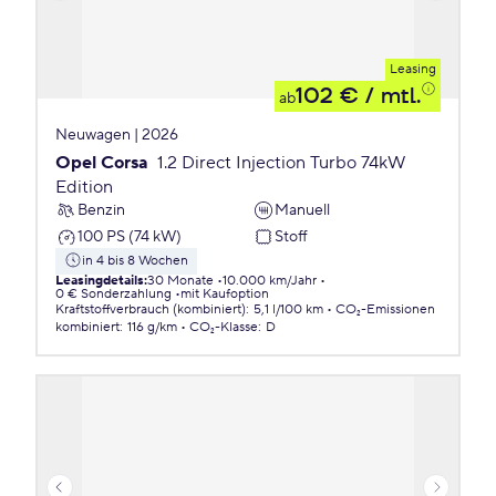
Leasing
102 €
/ mtl.
ab
Neuwagen | 2026
Opel Corsa
1.2 Direct Injection Turbo 74kW
Edition
Benzin
Manuell
100 PS (74 kW)
Stoff
in 4 bis 8 Wochen
Leasingdetails
:
30 Monate
10.000 km/Jahr
0 € Sonderzahlung
mit Kaufoption
Kraftstoffverbrauch (kombiniert)
:
5,1 l/100 km
CO₂-Emissionen
kombiniert
:
116 g/km
CO₂-Klasse
:
D