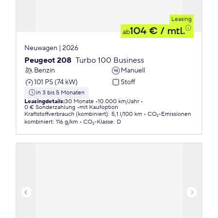
Leasing
104 €
/ mtl.
ab
Neuwagen | 2026
Peugeot 208
Turbo 100 Business
Benzin
Manuell
101 PS (74 kW)
Stoff
in 3 bis 5 Monaten
Leasingdetails
:
30 Monate
10.000 km/Jahr
0 € Sonderzahlung
mit Kaufoption
Kraftstoffverbrauch (kombiniert)
:
5,1 l/100 km
CO₂-Emissionen
kombiniert
:
116 g/km
CO₂-Klasse
:
D