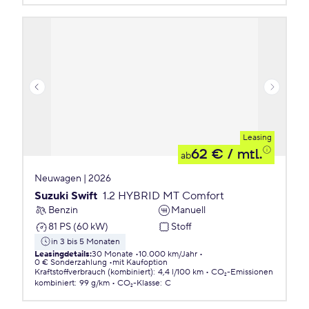
Leasing
62 €
/ mtl.
ab
Neuwagen | 2026
Suzuki Swift
1.2 HYBRID MT Comfort
Benzin
Manuell
81 PS (60 kW)
Stoff
in 3 bis 5 Monaten
Leasingdetails
:
30 Monate
10.000 km/Jahr
0 € Sonderzahlung
mit Kaufoption
Kraftstoffverbrauch (kombiniert)
:
4,4 l/100 km
CO₂-Emissionen
kombiniert
:
99 g/km
CO₂-Klasse
:
C