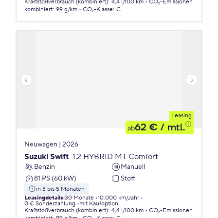
Kraftstoffverbrauch (kombiniert)
:
4,4 l/100 km
CO₂-Emissionen
kombiniert
:
99 g/km
CO₂-Klasse
:
C
Leasing
62 €
/ mtl.
ab
Neuwagen | 2026
Suzuki Swift
1.2 HYBRID MT Comfort
Benzin
Manuell
81 PS (60 kW)
Stoff
in 3 bis 5 Monaten
Leasingdetails
:
30 Monate
10.000 km/Jahr
0 € Sonderzahlung
mit Kaufoption
Kraftstoffverbrauch (kombiniert)
:
4,4 l/100 km
CO₂-Emissionen