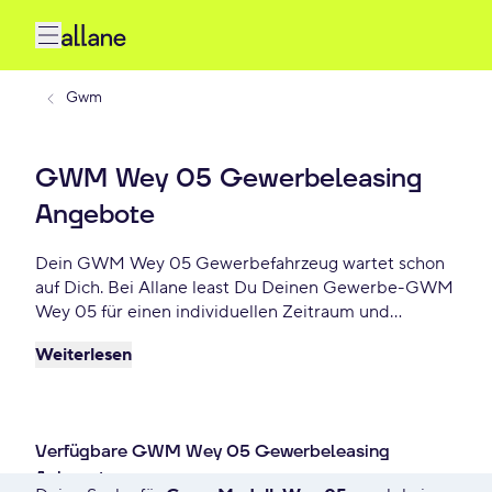
Gwm
GWM Wey 05 Gewerbeleasing
Angebote
Dein GWM Wey 05 Gewerbefahrzeug wartet schon
auf Dich. Bei Allane least Du Deinen Gewerbe-GWM
Wey 05 für einen individuellen Zeitraum und
entscheidest am Ende der Laufzeit ob Du Dein
Weiterlesen
GWM Wey 05 kaufen möchtest oder zurückgeben
willst. Finde das perfekte GWM Wey 05 Gewerbe-
Angebot schon ab - €/mtl.
Verfügbare GWM Wey 05 Gewerbeleasing
Anbegote