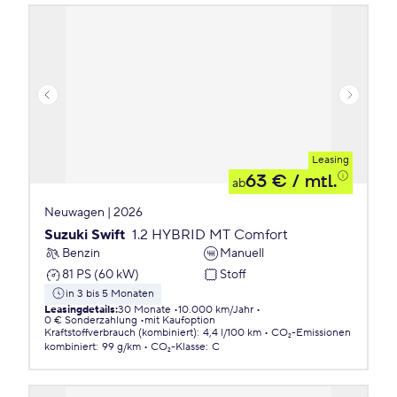
Leasing
63 €
/ mtl.
ab
Neuwagen | 2026
Suzuki Swift
1.2 HYBRID MT Comfort
Benzin
Manuell
81 PS (60 kW)
Stoff
in 3 bis 5 Monaten
Leasingdetails
:
30 Monate
10.000 km/Jahr
0 € Sonderzahlung
mit Kaufoption
Kraftstoffverbrauch (kombiniert)
:
4,4 l/100 km
CO₂-Emissionen
kombiniert
:
99 g/km
CO₂-Klasse
:
C