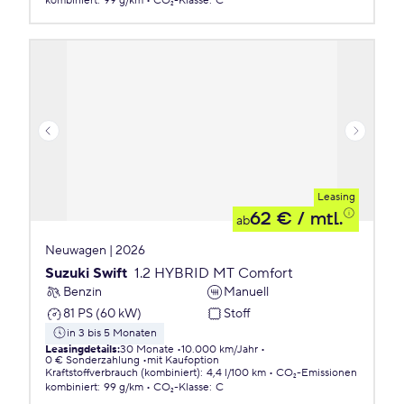
kombiniert
:
99 g/km
CO₂-Klasse
:
C
Leasing
62 €
/ mtl.
ab
Neuwagen | 2026
Suzuki Swift
1.2 HYBRID MT Comfort
Benzin
Manuell
81 PS (60 kW)
Stoff
in 3 bis 5 Monaten
Leasingdetails
:
30 Monate
10.000 km/Jahr
0 € Sonderzahlung
mit Kaufoption
Kraftstoffverbrauch (kombiniert)
:
4,4 l/100 km
CO₂-Emissionen
kombiniert
:
99 g/km
CO₂-Klasse
:
C