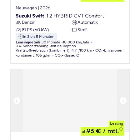
Neuwagen | 2026
Suzuki Swift
1.2 HYBRID CVT Comfort
Benzin
Automatik
81 PS (60 kW)
Stoff
in 3 bis 5 Monaten
Leasingdetails
:
30 Monate
10.000 km/Jahr
0 € Sonderzahlung
mit Kaufoption
Kraftstoffverbrauch (kombiniert)
:
4,7 l/100 km
CO₂-Emissionen
kombiniert
:
106 g/km
CO₂-Klasse
:
C
Leasing
93 €
/ mtl.
ab