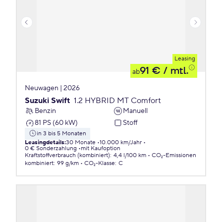
Leasing
91 €
/ mtl.
ab
Neuwagen | 2026
Suzuki Swift
1.2 HYBRID MT Comfort
Benzin
Manuell
81 PS (60 kW)
Stoff
in 3 bis 5 Monaten
Leasingdetails
:
30 Monate
10.000 km/Jahr
0 € Sonderzahlung
mit Kaufoption
Kraftstoffverbrauch (kombiniert)
:
4,4 l/100 km
CO₂-Emissionen
kombiniert
:
99 g/km
CO₂-Klasse
:
C