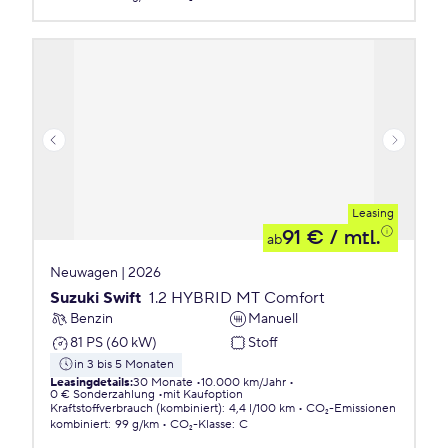
Leasing
91 €
/ mtl.
ab
Neuwagen | 2026
Suzuki Swift
1.2 HYBRID MT Comfort
Benzin
Manuell
81 PS (60 kW)
Stoff
in 3 bis 5 Monaten
Leasingdetails
:
30 Monate
10.000 km/Jahr
0 € Sonderzahlung
mit Kaufoption
Kraftstoffverbrauch (kombiniert)
:
4,4 l/100 km
CO₂-Emissionen
kombiniert
:
99 g/km
CO₂-Klasse
:
C