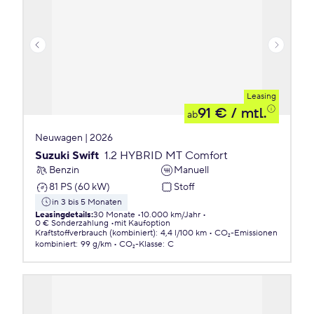
Leasing
91 €
/ mtl.
ab
Neuwagen | 2026
Suzuki Swift
1.2 HYBRID MT Comfort
Benzin
Manuell
81 PS (60 kW)
Stoff
in 3 bis 5 Monaten
Leasingdetails
:
30 Monate
10.000 km/Jahr
0 € Sonderzahlung
mit Kaufoption
Kraftstoffverbrauch (kombiniert)
:
4,4 l/100 km
CO₂-Emissionen
kombiniert
:
99 g/km
CO₂-Klasse
:
C