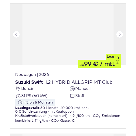
Leasing
99 €
/ mtl.
ab
Neuwagen | 2026
Suzuki Swift
1.2 HYBRID ALLGRIP MT Club
Benzin
Manuell
81 PS (60 kW)
Stoff
in 3 bis 5 Monaten
Leasingdetails
:
30 Monate
10.000 km/Jahr
0 € Sonderzahlung
mit Kaufoption
Kraftstoffverbrauch (kombiniert)
:
4,9 l/100 km
CO₂-Emissionen
kombiniert
:
111 g/km
CO₂-Klasse
:
C