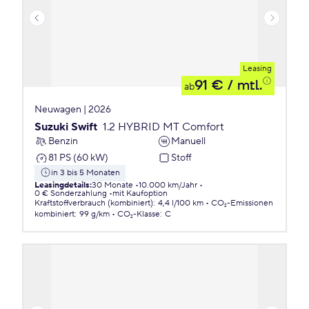
Leasing
91 €
/ mtl.
ab
Neuwagen | 2026
Suzuki Swift
1.2 HYBRID MT Comfort
Benzin
Manuell
81 PS (60 kW)
Stoff
in 3 bis 5 Monaten
Leasingdetails
:
30 Monate
10.000 km/Jahr
0 € Sonderzahlung
mit Kaufoption
Kraftstoffverbrauch (kombiniert)
:
4,4 l/100 km
CO₂-Emissionen
kombiniert
:
99 g/km
CO₂-Klasse
:
C