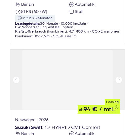
Benzin
Automatik
81 PS (60 kW)
Stoff
in 3 bis 5 Monaten
Leasingdetails
:
30 Monate
10.000 km/Jahr
0 € Sonderzahlung
mit Kaufoption
Kraftstoffverbrauch (kombiniert)
:
4,7 l/100 km
CO₂-Emissionen
kombiniert
:
106 g/km
CO₂-Klasse
:
C
Leasing
94 €
/ mtl.
ab
Neuwagen | 2026
Suzuki Swift
1.2 HYBRID CVT Comfort
Benzin
Automatik