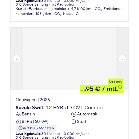
Leasingdetails
:
30 Monate
10.000 km/Jahr
0 € Sonderzahlung
mit Kaufoption
Kraftstoffverbrauch (kombiniert)
:
4,7 l/100 km
CO₂-Emissionen
kombiniert
:
106 g/km
CO₂-Klasse
:
C
Leasing
95 €
/ mtl.
ab
Neuwagen | 2026
Suzuki Swift
1.2 HYBRID CVT Comfort
Benzin
Automatik
81 PS (60 kW)
Stoff
in 3 bis 5 Monaten
Leasingdetails
:
30 Monate
10.000 km/Jahr
0 € Sonderzahlung
mit Kaufoption