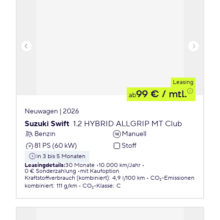
Leasing
99 €
/ mtl.
ab
Neuwagen | 2026
Suzuki Swift
1.2 HYBRID ALLGRIP MT Club
Benzin
Manuell
81 PS (60 kW)
Stoff
in 3 bis 5 Monaten
Leasingdetails
:
30 Monate
10.000 km/Jahr
0 € Sonderzahlung
mit Kaufoption
Kraftstoffverbrauch (kombiniert)
:
4,9 l/100 km
CO₂-Emissionen
kombiniert
:
111 g/km
CO₂-Klasse
:
C