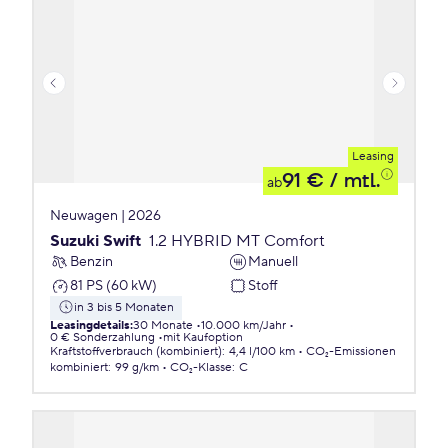
Leasing
91 €
/ mtl.
ab
Neuwagen | 2026
Suzuki Swift
1.2 HYBRID MT Comfort
Benzin
Manuell
81 PS (60 kW)
Stoff
in 3 bis 5 Monaten
Leasingdetails
:
30 Monate
10.000 km/Jahr
0 € Sonderzahlung
mit Kaufoption
Kraftstoffverbrauch (kombiniert)
:
4,4 l/100 km
CO₂-Emissionen
kombiniert
:
99 g/km
CO₂-Klasse
:
C