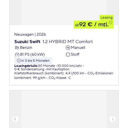
Leasing
92 €
/ mtl.
ab
Neuwagen | 2026
Suzuki Swift
1.2 HYBRID MT Comfort
Benzin
Manuell
81 PS (60 kW)
Stoff
in 3 bis 5 Monaten
Leasingdetails
:
30 Monate
10.000 km/Jahr
0 € Sonderzahlung
mit Kaufoption
Kraftstoffverbrauch (kombiniert)
:
4,4 l/100 km
CO₂-Emissionen
kombiniert
:
99 g/km
CO₂-Klasse
:
C