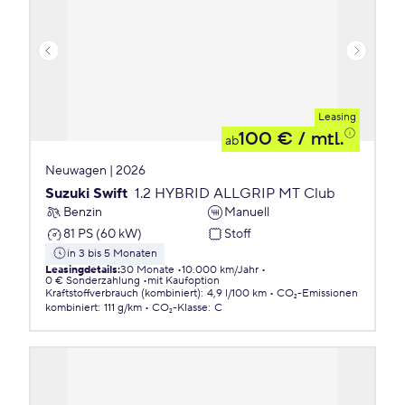
Leasing
100 €
/ mtl.
ab
Neuwagen | 2026
Suzuki Swift
1.2 HYBRID ALLGRIP MT Club
Benzin
Manuell
81 PS (60 kW)
Stoff
in 3 bis 5 Monaten
Leasingdetails
:
30 Monate
10.000 km/Jahr
0 € Sonderzahlung
mit Kaufoption
Kraftstoffverbrauch (kombiniert)
:
4,9 l/100 km
CO₂-Emissionen
kombiniert
:
111 g/km
CO₂-Klasse
:
C