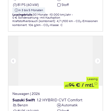
81 PS (60 kW)
Stoff
in 3 bis 5 Monaten
Leasingdetails
:
30 Monate
10.000 km/Jahr
0 € Sonderzahlung
mit Kaufoption
Kraftstoffverbrauch (kombiniert)
:
4,7 l/100 km
CO₂-Emissionen
kombiniert
:
106 g/km
CO₂-Klasse
:
C
Leasing
94 €
/ mtl.
ab
Neuwagen | 2026
Suzuki Swift
1.2 HYBRID CVT Comfort
Benzin
Automatik