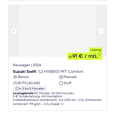
Leasing
91 €
/ mtl.
ab
Neuwagen | 2026
Suzuki Swift
1.2 HYBRID MT Comfort
Benzin
Manuell
81 PS (60 kW)
Stoff
in 3 bis 5 Monaten
Leasingdetails
:
30 Monate
10.000 km/Jahr
0 € Sonderzahlung
mit Kaufoption
Kraftstoffverbrauch (kombiniert)
:
4,4 l/100 km
CO₂-Emissionen
kombiniert
:
99 g/km
CO₂-Klasse
:
C