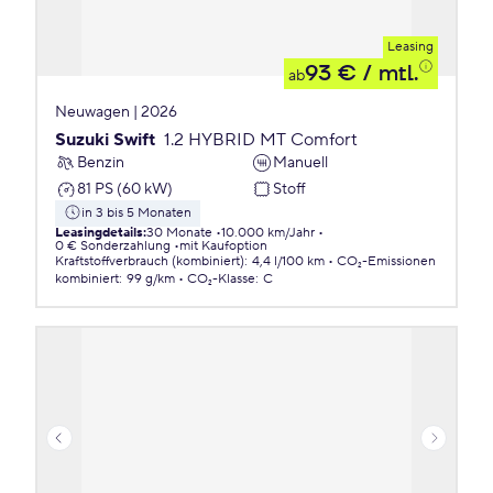
Leasing
93 €
/ mtl.
ab
Neuwagen | 2026
Suzuki Swift
1.2 HYBRID MT Comfort
Benzin
Manuell
81 PS (60 kW)
Stoff
in 3 bis 5 Monaten
Leasingdetails
:
30 Monate
10.000 km/Jahr
0 € Sonderzahlung
mit Kaufoption
Kraftstoffverbrauch (kombiniert)
:
4,4 l/100 km
CO₂-Emissionen
kombiniert
:
99 g/km
CO₂-Klasse
:
C