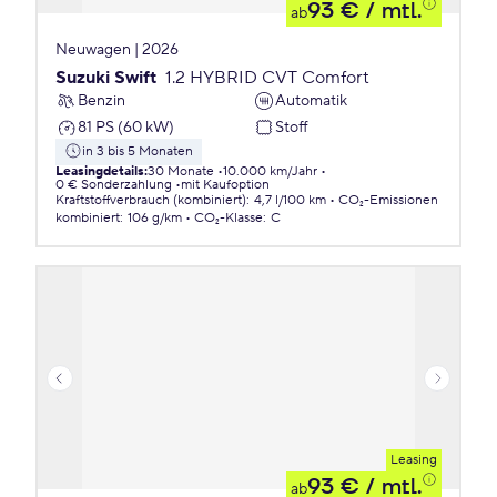
93 €
/ mtl.
ab
Neuwagen | 2026
Suzuki Swift
1.2 HYBRID CVT Comfort
Benzin
Automatik
81 PS (60 kW)
Stoff
in 3 bis 5 Monaten
Leasingdetails
:
30 Monate
10.000 km/Jahr
0 € Sonderzahlung
mit Kaufoption
Kraftstoffverbrauch (kombiniert)
:
4,7 l/100 km
CO₂-Emissionen
kombiniert
:
106 g/km
CO₂-Klasse
:
C
Leasing
93 €
/ mtl.
ab