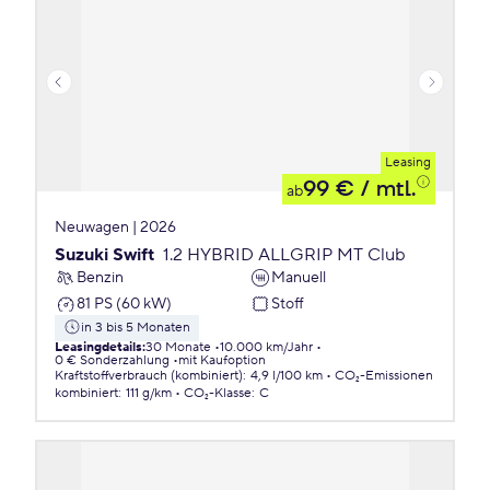
Leasing
99 €
/ mtl.
ab
Neuwagen | 2026
Suzuki Swift
1.2 HYBRID ALLGRIP MT Club
Benzin
Manuell
81 PS (60 kW)
Stoff
in 3 bis 5 Monaten
Leasingdetails
:
30 Monate
10.000 km/Jahr
0 € Sonderzahlung
mit Kaufoption
Kraftstoffverbrauch (kombiniert)
:
4,9 l/100 km
CO₂-Emissionen
kombiniert
:
111 g/km
CO₂-Klasse
:
C