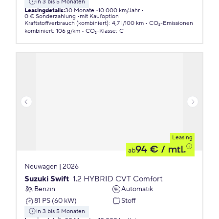
in 3 bis 5 Monaten
Leasingdetails
:
30 Monate
10.000 km/Jahr
0 € Sonderzahlung
mit Kaufoption
Kraftstoffverbrauch (kombiniert)
:
4,7 l/100 km
CO₂-Emissionen
kombiniert
:
106 g/km
CO₂-Klasse
:
C
Leasing
94 €
/ mtl.
ab
Neuwagen | 2026
Suzuki Swift
1.2 HYBRID CVT Comfort
Benzin
Automatik
81 PS (60 kW)
Stoff
in 3 bis 5 Monaten