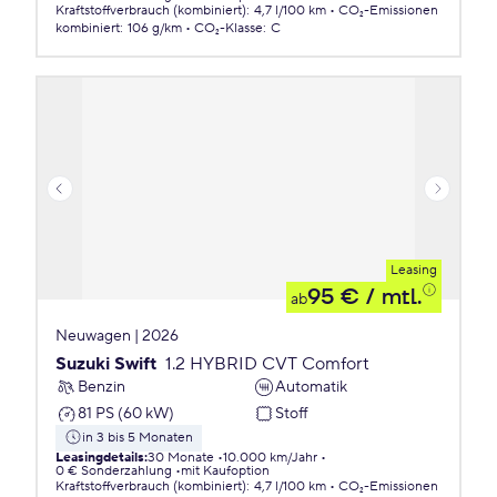
Kraftstoffverbrauch (kombiniert)
:
4,7 l/100 km
CO₂-Emissionen
kombiniert
:
106 g/km
CO₂-Klasse
:
C
Leasing
95 €
/ mtl.
ab
Neuwagen | 2026
Suzuki Swift
1.2 HYBRID CVT Comfort
Benzin
Automatik
81 PS (60 kW)
Stoff
in 3 bis 5 Monaten
Leasingdetails
:
30 Monate
10.000 km/Jahr
0 € Sonderzahlung
mit Kaufoption
Kraftstoffverbrauch (kombiniert)
:
4,7 l/100 km
CO₂-Emissionen