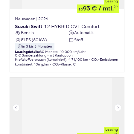
Leasing
93 €
/ mtl.
ab
Neuwagen | 2026
Suzuki Swift
1.2 HYBRID CVT Comfort
Benzin
Automatik
81 PS (60 kW)
Stoff
in 3 bis 5 Monaten
Leasingdetails
:
30 Monate
10.000 km/Jahr
0 € Sonderzahlung
mit Kaufoption
Kraftstoffverbrauch (kombiniert)
:
4,7 l/100 km
CO₂-Emissionen
kombiniert
:
106 g/km
CO₂-Klasse
:
C
Leasing