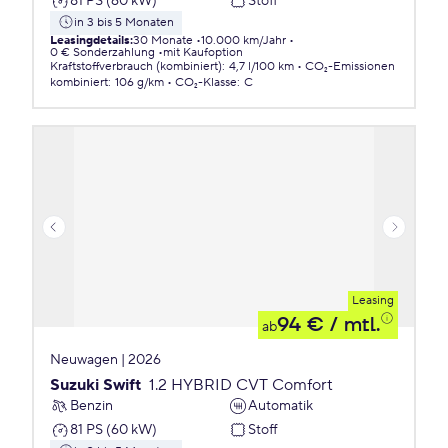
81 PS (60 kW)
Stoff
in 3 bis 5 Monaten
Leasingdetails
:
30 Monate
10.000 km/Jahr
0 € Sonderzahlung
mit Kaufoption
Kraftstoffverbrauch (kombiniert)
:
4,7 l/100 km
CO₂-Emissionen
kombiniert
:
106 g/km
CO₂-Klasse
:
C
Leasing
94 €
/ mtl.
ab
Neuwagen | 2026
Suzuki Swift
1.2 HYBRID CVT Comfort
Benzin
Automatik
81 PS (60 kW)
Stoff