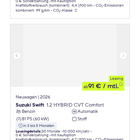
0 € Sonderzahlung
mit Kaufoption
Kraftstoffverbrauch (kombiniert)
:
4,4 l/100 km
CO₂-Emissionen
kombiniert
:
99 g/km
CO₂-Klasse
:
C
Leasing
91 €
/ mtl.
ab
Neuwagen | 2026
Suzuki Swift
1.2 HYBRID CVT Comfort
Benzin
Automatik
81 PS (60 kW)
Stoff
in 3 bis 5 Monaten
Leasingdetails
:
30 Monate
10.000 km/Jahr
0 € Sonderzahlung
mit Kaufoption
Kraftstoffverbrauch (kombiniert)
:
4,7 l/100 km
CO₂-Emissionen