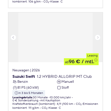
kombiniert
:
106 g/km
CO₂-Klasse
:
C
Leasing
96 €
/ mtl.
ab
Neuwagen | 2026
Suzuki Swift
1.2 HYBRID ALLGRIP MT Club
Benzin
Manuell
81 PS (60 kW)
Stoff
in 3 bis 5 Monaten
Leasingdetails
:
30 Monate
10.000 km/Jahr
0 € Sonderzahlung
mit Kaufoption
Kraftstoffverbrauch (kombiniert)
:
4,9 l/100 km
CO₂-Emissionen
kombiniert
:
111 g/km
CO₂-Klasse
:
C