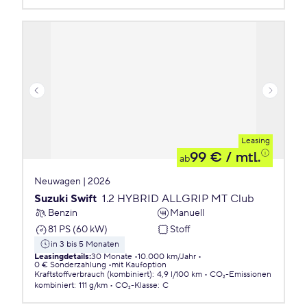
Leasing
99 €
/ mtl.
ab
Neuwagen | 2026
Suzuki Swift
1.2 HYBRID ALLGRIP MT Club
Benzin
Manuell
81 PS (60 kW)
Stoff
in 3 bis 5 Monaten
Leasingdetails
:
30 Monate
10.000 km/Jahr
0 € Sonderzahlung
mit Kaufoption
Kraftstoffverbrauch (kombiniert)
:
4,9 l/100 km
CO₂-Emissionen
kombiniert
:
111 g/km
CO₂-Klasse
:
C