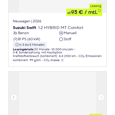
Leasing
93 €
/ mtl.
ab
Neuwagen | 2026
Suzuki Swift
1.2 HYBRID MT Comfort
Benzin
Manuell
81 PS (60 kW)
Stoff
in 3 bis 5 Monaten
Leasingdetails
:
30 Monate
10.000 km/Jahr
0 € Sonderzahlung
mit Kaufoption
Kraftstoffverbrauch (kombiniert)
:
4,4 l/100 km
CO₂-Emissionen
kombiniert
:
99 g/km
CO₂-Klasse
:
C