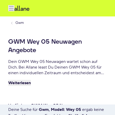
Gwm
GWM Wey 05 Neuwagen
Angebote
Dein GWM Wey 05 Neuwagen wartet schon auf
Dich. Bei Allane least Du Deinen GWM Wey 05 für
einen individuellen Zeitraum und entscheidest am
Ende der Laufzeit ob Du Dein Wey 05 kaufen
Weiterlesen
möchtest oder zurückgeben willst. Finde das
perfekte GWM Wey 05 Neuwagen Angebot schon
ab - € monatlich.
Verfügbare GWM Wey 05 Neuwagen
Deine Suche für
Gwm, Modell: Wey 05
ergab keine
7568 Angebote für Deine Suche