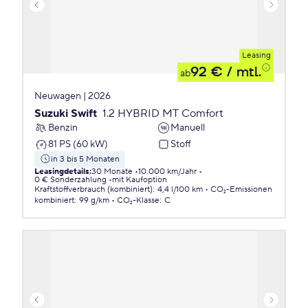
Leasing
92 €
/ mtl.
ab
Neuwagen | 2026
Suzuki Swift
1.2 HYBRID MT Comfort
Benzin
Manuell
81 PS (60 kW)
Stoff
in 3 bis 5 Monaten
Leasingdetails
:
30 Monate
10.000 km/Jahr
0 € Sonderzahlung
mit Kaufoption
Kraftstoffverbrauch (kombiniert)
:
4,4 l/100 km
CO₂-Emissionen
kombiniert
:
99 g/km
CO₂-Klasse
:
C