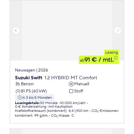
Leasing
91 €
/ mtl.
ab
Neuwagen | 2026
Suzuki Swift
1.2 HYBRID MT Comfort
Benzin
Manuell
81 PS (60 kW)
Stoff
in 3 bis 5 Monaten
Leasingdetails
:
30 Monate
10.000 km/Jahr
0 € Sonderzahlung
mit Kaufoption
Kraftstoffverbrauch (kombiniert)
:
4,4 l/100 km
CO₂-Emissionen
kombiniert
:
99 g/km
CO₂-Klasse
:
C