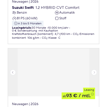
Neuwagen | 2026
Suzuki Swift
1.2 HYBRID CVT Comfort
Benzin
Automatik
81 PS (60 kW)
Stoff
in 3 bis 5 Monaten
Leasingdetails
:
30 Monate
10.000 km/Jahr
0 € Sonderzahlung
mit Kaufoption
Kraftstoffverbrauch (kombiniert)
:
4,7 l/100 km
CO₂-Emissionen
kombiniert
:
106 g/km
CO₂-Klasse
:
C
Leasing
93 €
/ mtl.
ab
Neuwagen | 2026