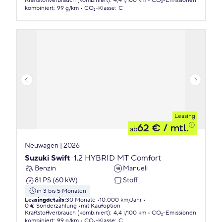
Kraftstoffverbrauch (kombiniert)
:
4,4 l/100 km
CO₂-Emissionen
kombiniert
:
99 g/km
CO₂-Klasse
:
C
Leasing
62 €
/ mtl.
ab
Neuwagen | 2026
Suzuki Swift
1.2 HYBRID MT Comfort
Benzin
Manuell
81 PS (60 kW)
Stoff
in 3 bis 5 Monaten
Leasingdetails
:
30 Monate
10.000 km/Jahr
0 € Sonderzahlung
mit Kaufoption
Kraftstoffverbrauch (kombiniert)
:
4,4 l/100 km
CO₂-Emissionen
kombiniert
:
99 g/km
CO₂-Klasse
:
C