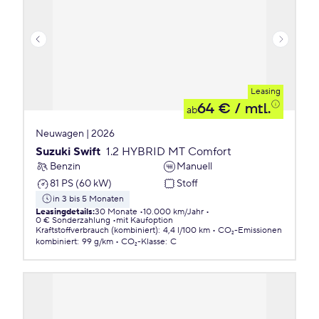
Leasing
64 €
/ mtl.
ab
Neuwagen | 2026
Suzuki Swift
1.2 HYBRID MT Comfort
Benzin
Manuell
81 PS (60 kW)
Stoff
in 3 bis 5 Monaten
Leasingdetails
:
30 Monate
10.000 km/Jahr
0 € Sonderzahlung
mit Kaufoption
Kraftstoffverbrauch (kombiniert)
:
4,4 l/100 km
CO₂-Emissionen
kombiniert
:
99 g/km
CO₂-Klasse
:
C