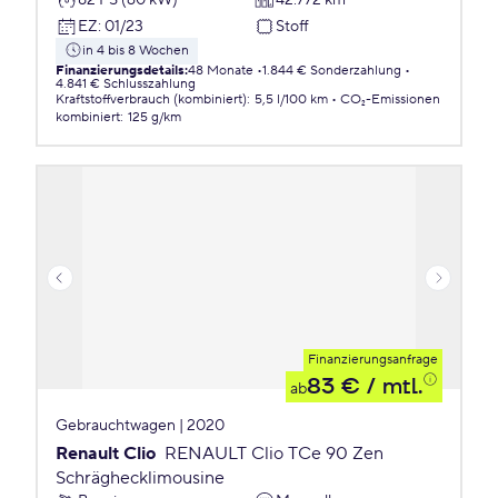
EZ
:
01/23
Stoff
in 4 bis 8 Wochen
Finanzierungsdetails
:
48 Monate
1.844 € Sonderzahlung
4.841 € Schlusszahlung
Kraftstoffverbrauch (kombiniert)
:
5,5 l/100 km
CO₂-Emissionen
kombiniert
:
125 g/km
Finanzierungsanfrage
83 €
/ mtl.
ab
Gebrauchtwagen | 2020
Renault Clio
RENAULT Clio TCe 90 Zen
Schräghecklimousine