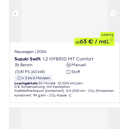
Leasing
63 €
/ mtl.
ab
Neuwagen | 2026
Suzuki Swift
1.2 HYBRID MT Comfort
Benzin
Manuell
81 PS (60 kW)
Stoff
in 3 bis 5 Monaten
Leasingdetails
:
30 Monate
10.000 km/Jahr
0 € Sonderzahlung
mit Kaufoption
Kraftstoffverbrauch (kombiniert)
:
4,4 l/100 km
CO₂-Emissionen
kombiniert
:
99 g/km
CO₂-Klasse
:
C