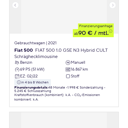
Finanzierungsanfrage
90 €
/ mtl.
ab
Gebrauchtwagen | 2021
Fiat 500
FIAT 500 1.0 GSE N3 Hybrid CULT
Schräghecklimousine
Benzin
Manuell
69 PS (51 kW)
16.867 km
EZ
:
02/22
Stoff
in 4 bis 8 Wochen
Finanzierungsdetails
:
48 Monate
1.998 € Sonderzahlung
5.245 € Schlusszahlung
Kraftstoffverbrauch (kombiniert)
:
k.A.
CO₂-Emissionen
kombiniert
:
k.A.