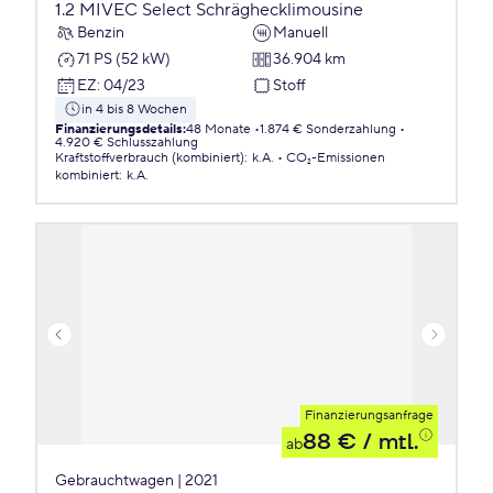
1.2 MIVEC Select Schräghecklimousine
Benzin
Manuell
71 PS (52 kW)
36.904 km
EZ
:
04/23
Stoff
in 4 bis 8 Wochen
Finanzierungsdetails
:
48 Monate
1.874 € Sonderzahlung
4.920 € Schlusszahlung
Kraftstoffverbrauch (kombiniert)
:
k.A.
CO₂-Emissionen
kombiniert
:
k.A.
Finanzierungsanfrage
88 €
/ mtl.
ab
Gebrauchtwagen | 2021