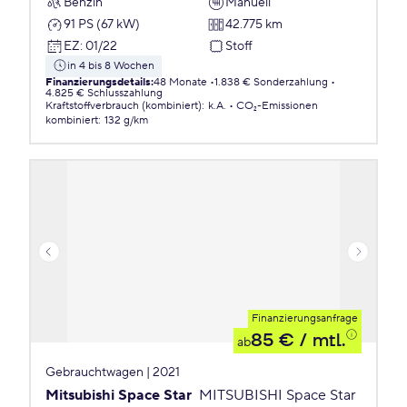
Benzin
Manuell
91 PS (67 kW)
42.775 km
EZ
:
01/22
Stoff
in 4 bis 8 Wochen
Finanzierungsdetails
:
48 Monate
1.838 € Sonderzahlung
4.825 € Schlusszahlung
Kraftstoffverbrauch (kombiniert)
:
k.A.
CO₂-Emissionen
kombiniert
:
132 g/km
Finanzierungsanfrage
85 €
/ mtl.
ab
Gebrauchtwagen | 2021
Mitsubishi Space Star
MITSUBISHI Space Star