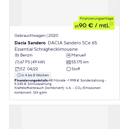
Finanzierungsanfrage
90 €
/ mtl.
ab
Gebrauchtwagen | 2020
Dacia Sandero
DACIA Sandero SCe 65
Essential Schräghecklimousine
Benzin
Manuell
67 PS (49 kW)
55.175 km
EZ
:
04/22
Stoff
in 4 bis 8 Wochen
Finanzierungsdetails
:
48 Monate
1.998 € Sonderzahlung
5.245 € Schlusszahlung
Kraftstoffverbrauch (kombiniert)
:
k.A.
CO₂-Emissionen
kombiniert
:
124 g/km