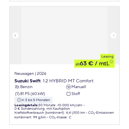
Leasing
63 €
/ mtl.
ab
Neuwagen | 2026
Suzuki Swift
1.2 HYBRID MT Comfort
Benzin
Manuell
81 PS (60 kW)
Stoff
in 3 bis 5 Monaten
Leasingdetails
:
30 Monate
10.000 km/Jahr
0 € Sonderzahlung
mit Kaufoption
Kraftstoffverbrauch (kombiniert)
:
4,4 l/100 km
CO₂-Emissionen
kombiniert
:
99 g/km
CO₂-Klasse
:
C