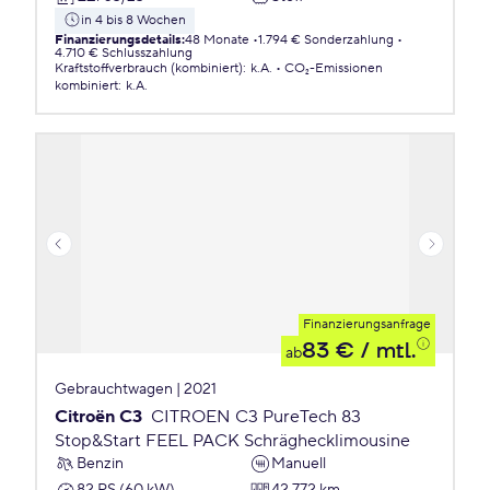
in 4 bis 8 Wochen
Finanzierungsdetails
:
48 Monate
1.794 € Sonderzahlung
4.710 € Schlusszahlung
Kraftstoffverbrauch (kombiniert)
:
k.A.
CO₂-Emissionen
kombiniert
:
k.A.
Finanzierungsanfrage
83 €
/ mtl.
ab
Gebrauchtwagen | 2021
Citroën C3
CITROEN C3 PureTech 83
Stop&Start FEEL PACK Schräghecklimousine
Benzin
Manuell
82 PS (60 kW)
42.772 km