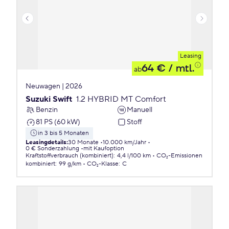
Leasing
64 €
/ mtl.
ab
Neuwagen | 2026
Suzuki Swift
1.2 HYBRID MT Comfort
Benzin
Manuell
81 PS (60 kW)
Stoff
in 3 bis 5 Monaten
Leasingdetails
:
30 Monate
10.000 km/Jahr
0 € Sonderzahlung
mit Kaufoption
Kraftstoffverbrauch (kombiniert)
:
4,4 l/100 km
CO₂-Emissionen
kombiniert
:
99 g/km
CO₂-Klasse
:
C