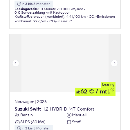
in 3 bis 5 Monaten
Leasingdetails
:
30 Monate
10.000 km/Jahr
0 € Sonderzahlung
mit Kaufoption
Kraftstoffverbrauch (kombiniert)
:
4,4 l/100 km
CO₂-Emissionen
kombiniert
:
99 g/km
CO₂-Klasse
:
C
Leasing
62 €
/ mtl.
ab
Neuwagen | 2026
Suzuki Swift
1.2 HYBRID MT Comfort
Benzin
Manuell
81 PS (60 kW)
Stoff
in 3 bis 5 Monaten