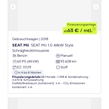
Finanzierungsanfrage
63 €
/ mtl.
ab
Gebrauchtwagen | 2018
SEAT Mii
SEAT Mii 1.0 44kW Style
Schräghecklimousine
Benzin
Manuell
60 PS (44 kW)
93.608 km
EZ
:
07/19
Stoff
in 4 bis 8 Wochen
Finanzierungsdetails
:
48 Monate
1.398 € Sonderzahlung
3.670 € Schlusszahlung
Kraftstoffverbrauch (kombiniert)
:
k.A.
CO₂-Emissionen
kombiniert
:
k.A.