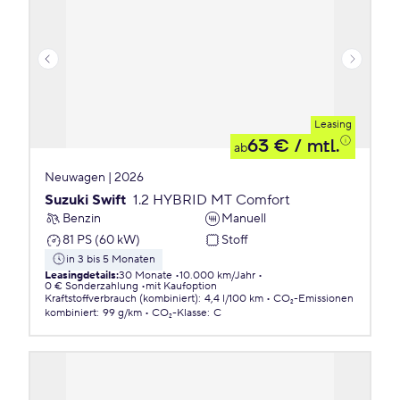
Leasing
63 €
/ mtl.
ab
Neuwagen | 2026
Suzuki Swift
1.2 HYBRID MT Comfort
Benzin
Manuell
81 PS (60 kW)
Stoff
in 3 bis 5 Monaten
Leasingdetails
:
30 Monate
10.000 km/Jahr
0 € Sonderzahlung
mit Kaufoption
Kraftstoffverbrauch (kombiniert)
:
4,4 l/100 km
CO₂-Emissionen
kombiniert
:
99 g/km
CO₂-Klasse
:
C