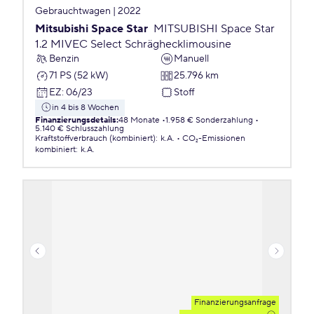
Gebrauchtwagen | 2022
Mitsubishi Space Star
MITSUBISHI Space Star
1.2 MIVEC Select Schräghecklimousine
Benzin
Manuell
71 PS (52 kW)
25.796 km
EZ
:
06/23
Stoff
in 4 bis 8 Wochen
Finanzierungsdetails
:
48 Monate
1.958 € Sonderzahlung
5.140 € Schlusszahlung
Kraftstoffverbrauch (kombiniert)
:
k.A.
CO₂-Emissionen
kombiniert
:
k.A.
Finanzierungsanfrage