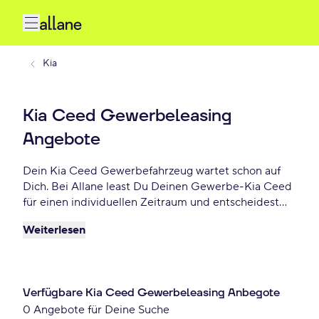
Kia
Kia Ceed Gewerbeleasing
Angebote
Dein Kia Ceed Gewerbefahrzeug wartet schon auf
Dich. Bei Allane least Du Deinen Gewerbe-Kia Ceed
für einen individuellen Zeitraum und entscheidest
am Ende der Laufzeit ob Du Dein Kia Ceed kaufen
Weiterlesen
möchtest oder zurückgeben willst. Finde das
perfekte Kia Ceed Gewerbe-Angebot schon ab -
€/mtl.
Verfügbare Kia Ceed Gewerbeleasing Anbegote
0 Angebote für Deine Suche