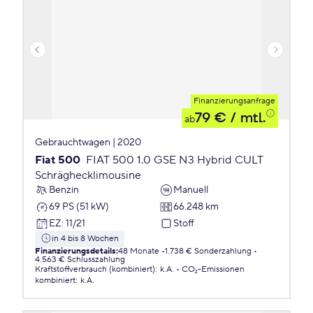
Finanzierungsanfrage
79 €
/ mtl.
ab
Gebrauchtwagen | 2020
Fiat 500
FIAT 500 1.0 GSE N3 Hybrid CULT
Schräghecklimousine
Benzin
Manuell
69 PS (51 kW)
66.248 km
EZ
:
11/21
Stoff
in 4 bis 8 Wochen
Finanzierungsdetails
:
48 Monate
1.738 € Sonderzahlung
4.563 € Schlusszahlung
Kraftstoffverbrauch (kombiniert)
:
k.A.
CO₂-Emissionen
kombiniert
:
k.A.