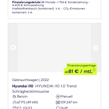
Finanzierungsdetails
:
48 Monate
1.754 € Sonderzahlung
4.605 € Schlusszahlung
Kraftstoffverbrauch (kombiniert)
:
k.A.
CO₂-Emissionen
kombiniert
:
k.A.
Finanzierungsanfrage
81 €
/ mtl.
ab
Gebrauchtwagen | 2022
Hyundai i10
HYUNDAI i10 1.0 Trend
Schräghecklimousine
Benzin
Manuell
67 PS (49 kW)
109.247 km
EZ
:
03/23
Stoff