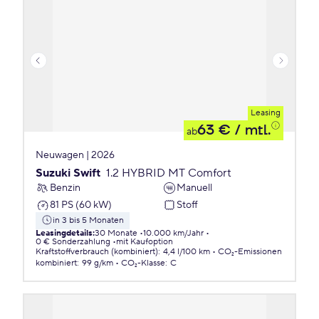
Leasing
63 €
/ mtl.
ab
Neuwagen | 2026
Suzuki Swift
1.2 HYBRID MT Comfort
Benzin
Manuell
81 PS (60 kW)
Stoff
in 3 bis 5 Monaten
Leasingdetails
:
30 Monate
10.000 km/Jahr
0 € Sonderzahlung
mit Kaufoption
Kraftstoffverbrauch (kombiniert)
:
4,4 l/100 km
CO₂-Emissionen
kombiniert
:
99 g/km
CO₂-Klasse
:
C