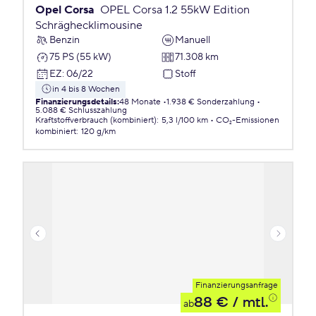
Opel Corsa
OPEL Corsa 1.2 55kW Edition
Schräghecklimousine
Benzin
Manuell
75 PS (55 kW)
71.308 km
EZ
:
06/22
Stoff
in 4 bis 8 Wochen
Finanzierungsdetails
:
48 Monate
1.938 € Sonderzahlung
5.088 € Schlusszahlung
Kraftstoffverbrauch (kombiniert)
:
5,3 l/100 km
CO₂-Emissionen
kombiniert
:
120 g/km
Finanzierungsanfrage
88 €
/ mtl.
ab