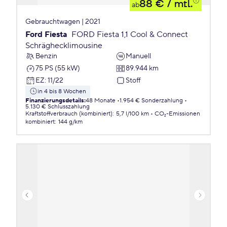
88 €
/ mtl.
ab
Gebrauchtwagen | 2021
Ford Fiesta
FORD Fiesta 1,1 Cool & Connect
Schräghecklimousine
Benzin
Manuell
75 PS (55 kW)
89.944 km
EZ
:
11/22
Stoff
in 4 bis 8 Wochen
Finanzierungsdetails
:
48 Monate
1.954 € Sonderzahlung
5.130 € Schlusszahlung
Kraftstoffverbrauch (kombiniert)
:
5,7 l/100 km
CO₂-Emissionen
kombiniert
:
144 g/km