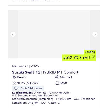
Leasing
62 €
/ mtl.
ab
Neuwagen | 2026
Suzuki Swift
1.2 HYBRID MT Comfort
Benzin
Manuell
81 PS (60 kW)
Stoff
in 3 bis 5 Monaten
Leasingdetails
:
30 Monate
10.000 km/Jahr
0 € Sonderzahlung
mit Kaufoption
Kraftstoffverbrauch (kombiniert)
:
4,4 l/100 km
CO₂-Emissionen
kombiniert
:
99 g/km
CO₂-Klasse
:
C