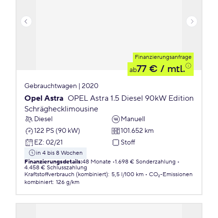
Finanzierungsanfrage
77 €
/ mtl.
ab
Gebrauchtwagen | 2020
Opel Astra
OPEL Astra 1.5 Diesel 90kW Edition
Schräghecklimousine
Diesel
Manuell
122 PS (90 kW)
101.652 km
EZ
:
02/21
Stoff
in 4 bis 8 Wochen
Finanzierungsdetails
:
48 Monate
1.698 € Sonderzahlung
4.458 € Schlusszahlung
Kraftstoffverbrauch (kombiniert)
:
5,5 l/100 km
CO₂-Emissionen
kombiniert
:
126 g/km