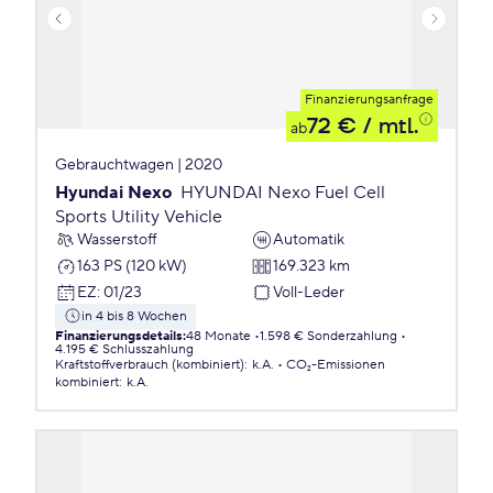
Finanzierungsanfrage
72 €
/ mtl.
ab
Gebrauchtwagen | 2020
Hyundai Nexo
HYUNDAI Nexo Fuel Cell
Sports Utility Vehicle
Wasserstoff
Automatik
163 PS (120 kW)
169.323 km
EZ
:
01/23
Voll-Leder
in 4 bis 8 Wochen
Finanzierungsdetails
:
48 Monate
1.598 € Sonderzahlung
4.195 € Schlusszahlung
Kraftstoffverbrauch (kombiniert)
:
k.A.
CO₂-Emissionen
kombiniert
:
k.A.