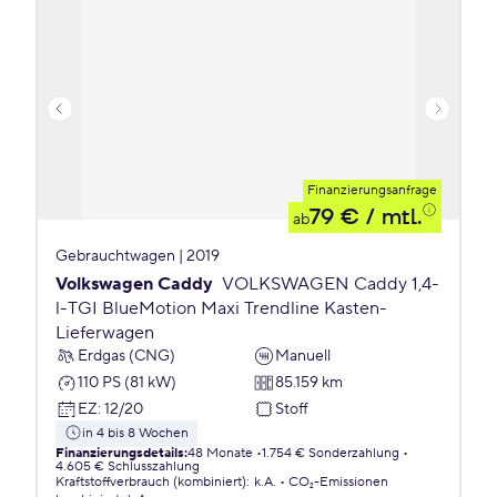
Finanzierungsanfrage
79 €
/ mtl.
ab
Gebrauchtwagen | 2019
Volkswagen Caddy
VOLKSWAGEN Caddy 1,4-
l-TGI BlueMotion Maxi Trendline Kasten-
Lieferwagen
Erdgas (CNG)
Manuell
110 PS (81 kW)
85.159 km
EZ
:
12/20
Stoff
in 4 bis 8 Wochen
Finanzierungsdetails
:
48 Monate
1.754 € Sonderzahlung
4.605 € Schlusszahlung
Kraftstoffverbrauch (kombiniert)
:
k.A.
CO₂-Emissionen