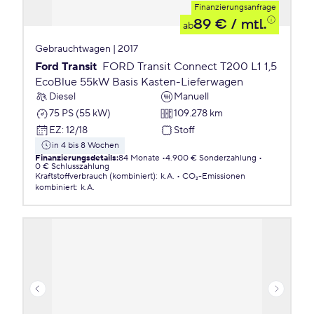
Finanzierungsanfrage
89 €
/ mtl.
ab
Gebrauchtwagen | 2017
Ford Transit
FORD Transit Connect T200 L1 1,5
EcoBlue 55kW Basis Kasten-Lieferwagen
Diesel
Manuell
75 PS (55 kW)
109.278 km
EZ
:
12/18
Stoff
in 4 bis 8 Wochen
Finanzierungsdetails
:
84 Monate
4.900 € Sonderzahlung
0 € Schlusszahlung
Kraftstoffverbrauch (kombiniert)
:
k.A.
CO₂-Emissionen
kombiniert
:
k.A.