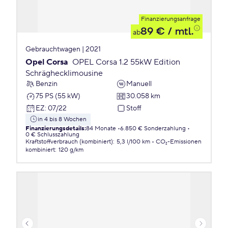
Finanzierungsanfrage
89 €
/ mtl.
ab
Gebrauchtwagen | 2021
Opel Corsa
OPEL Corsa 1.2 55kW Edition
Schräghecklimousine
Benzin
Manuell
75 PS (55 kW)
30.058 km
EZ
:
07/22
Stoff
in 4 bis 8 Wochen
Finanzierungsdetails
:
84 Monate
6.850 € Sonderzahlung
0 € Schlusszahlung
Kraftstoffverbrauch (kombiniert)
:
5,3 l/100 km
CO₂-Emissionen
kombiniert
:
120 g/km