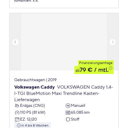
kombiniert
:
k.A.
Finanzierungsanfrage
79 €
/ mtl.
ab
Gebrauchtwagen | 2019
Volkswagen Caddy
VOLKSWAGEN Caddy 1,4-
l-TGI BlueMotion Maxi Trendline Kasten-
Lieferwagen
Erdgas (CNG)
Manuell
110 PS (81 kW)
65.085 km
EZ
:
12/20
Stoff
in 4 bis 8 Wochen