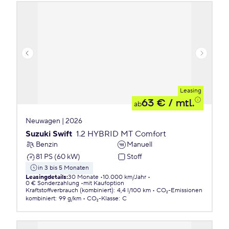
Leasing
63 €
/ mtl.
ab
Neuwagen | 2026
Suzuki Swift
1.2 HYBRID MT Comfort
Benzin
Manuell
81 PS (60 kW)
Stoff
in 3 bis 5 Monaten
Leasingdetails
:
30 Monate
10.000 km/Jahr
0 € Sonderzahlung
mit Kaufoption
Kraftstoffverbrauch (kombiniert)
:
4,4 l/100 km
CO₂-Emissionen
kombiniert
:
99 g/km
CO₂-Klasse
:
C