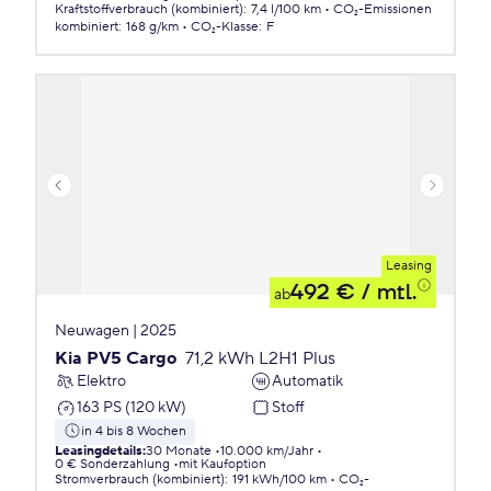
Kraftstoffverbrauch (kombiniert)
:
7,4 l/100 km
CO₂-Emissionen
kombiniert
:
168 g/km
CO₂-Klasse
:
F
Leasing
492 €
/ mtl.
ab
Neuwagen | 2025
Kia PV5 Cargo
71,2 kWh L2H1 Plus
Elektro
Automatik
163 PS (120 kW)
Stoff
in 4 bis 8 Wochen
Leasingdetails
:
30 Monate
10.000 km/Jahr
0 € Sonderzahlung
mit Kaufoption
Stromverbrauch (kombiniert)
:
191 kWh/100 km
CO₂-