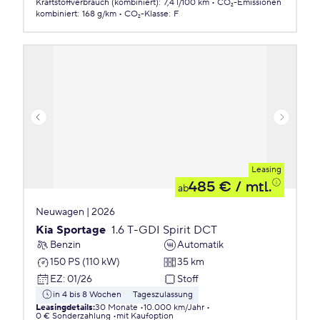
Kraftstoffverbrauch (kombiniert)
:
7,4 l/100 km
CO₂-Emissionen
kombiniert
:
168 g/km
CO₂-Klasse
:
F
Leasing
485 €
/ mtl.
ab
Neuwagen | 2026
Kia Sportage
1.6 T-GDI Spirit DCT
Benzin
Automatik
150 PS (110 kW)
35 km
EZ
:
01/26
Stoff
in 4 bis 8 Wochen
Tageszulassung
Leasingdetails
:
30 Monate
10.000 km/Jahr
0 € Sonderzahlung
mit Kaufoption