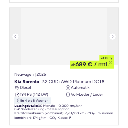
Leasing
689 €
/ mtl.
ab
Neuwagen | 2026
Kia Sorento
2.2 CRDi AWD Platinum DCT8
Diesel
Automatik
194 PS (142 kW)
Voll-Leder / Leder
in 4 bis 8 Wochen
Leasingdetails
:
30 Monate
10.000 km/Jahr
0 € Sonderzahlung
mit Kaufoption
Kraftstoffverbrauch (kombiniert)
:
6,6 l/100 km
CO₂-Emissionen
kombiniert
:
174 g/km
CO₂-Klasse
:
F