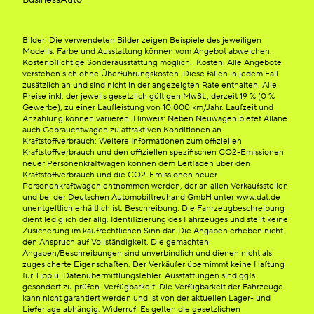
BusinessAuto
Bilder: Die verwendeten Bilder zeigen Beispiele des jeweiligen
Modells. Farbe und Ausstattung können vom Angebot abweichen.
Kostenpflichtige Sonderausstattung möglich. Kosten: Alle Angebote
verstehen sich ohne Überführungskosten. Diese fallen in jedem Fall
zusätzlich an und sind nicht in der angezeigten Rate enthalten. Alle
Preise inkl. der jeweils gesetzlich gültigen MwSt., derzeit 19 % (0 %
Gewerbe), zu einer Laufleistung von 10.000 km/Jahr. Laufzeit und
Anzahlung können variieren. Hinweis: Neben Neuwagen bietet Allane
auch Gebrauchtwagen zu attraktiven Konditionen an.
Kraftstoffverbrauch: Weitere Informationen zum offiziellen
Kraftstoffverbrauch und den offiziellen spezifischen CO2-Emissionen
neuer Personenkraftwagen können dem Leitfaden über den
Kraftstoffverbrauch und die CO2-Emissionen neuer
Personenkraftwagen entnommen werden, der an allen Verkaufsstellen
und bei der Deutschen Automobiltreuhand GmbH unter www.dat.de
unentgeltlich erhältlich ist. Beschreibung: Die Fahrzeugbeschreibung
dient lediglich der allg. Identifizierung des Fahrzeuges und stellt keine
Zusicherung im kaufrechtlichen Sinn dar. Die Angaben erheben nicht
den Anspruch auf Vollständigkeit. Die gemachten
Angaben/Beschreibungen sind unverbindlich und dienen nicht als
zugesicherte Eigenschaften. Der Verkäufer übernimmt keine Haftung
für Tipp u. Datenübermittlungsfehler. Ausstattungen sind ggfs.
gesondert zu prüfen. Verfügbarkeit: Die Verfügbarkeit der Fahrzeuge
kann nicht garantiert werden und ist von der aktuellen Lager- und
Lieferlage abhängig. Widerruf: Es gelten die gesetzlichen