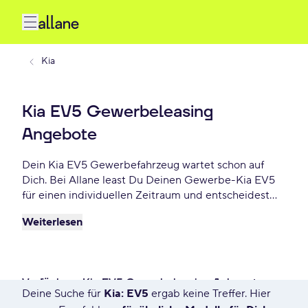
Kia
Kia EV5 Gewerbeleasing
Angebote
Dein Kia EV5 Gewerbefahrzeug wartet schon auf
Dich. Bei Allane least Du Deinen Gewerbe-Kia EV5
für einen individuellen Zeitraum und entscheidest
am Ende der Laufzeit ob Du Dein Kia EV5 kaufen
Weiterlesen
möchtest oder zurückgeben willst. Finde das
perfekte Kia EV5 Gewerbe-Angebot schon ab -
€/mtl.
Verfügbare Kia EV5 Gewerbeleasing Anbegote
Deine Suche für
Kia: EV5
ergab keine Treffer. Hier
12 Angebote für Deine Suche