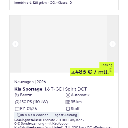
kombiniert
:
128 g/km
CO₂-Klasse
:
D
Leasing
483 €
/ mtl.
ab
Neuwagen | 2026
Kia Sportage
1.6 T-GDI Spirit DCT
Benzin
Automatik
150 PS (110 kW)
35 km
EZ
:
01/26
Stoff
in 4 bis 8 Wochen
Tageszulassung
Leasingdetails
:
30 Monate
10.000 km/Jahr
0 € Sonderzahlung
mit Kaufoption
Kraftstoffverbrauch (kombiniert)
:
7,4 l/100 km
CO₂-Emissionen