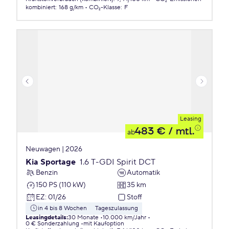
kombiniert
:
168 g/km
CO₂-Klasse
:
F
Leasing
483 €
/ mtl.
ab
Neuwagen | 2026
Kia Sportage
1.6 T-GDI Spirit DCT
Benzin
Automatik
150 PS (110 kW)
35 km
EZ
:
01/26
Stoff
in 4 bis 8 Wochen
Tageszulassung
Leasingdetails
:
30 Monate
10.000 km/Jahr
0 € Sonderzahlung
mit Kaufoption