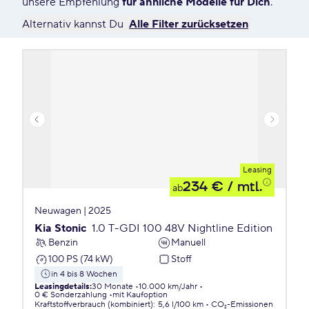
unsere Empfehlung
für ähnliche Modelle für Dich
.
Alternativ kannst Du
Alle Filter zurücksetzen
Leasing
234 €
/ mtl.
ab
Neuwagen | 2025
Kia Stonic
1.0 T-GDI 100 48V Nightline Edition
Benzin
Manuell
100 PS (74 kW)
Stoff
in 4 bis 8 Wochen
Leasingdetails
:
30 Monate
10.000 km/Jahr
0 € Sonderzahlung
mit Kaufoption
Kraftstoffverbrauch (kombiniert)
:
5,6 l/100 km
CO₂-Emissionen