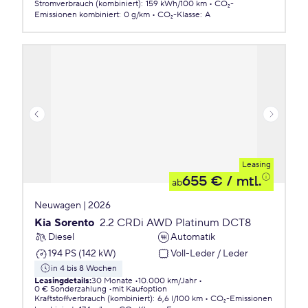
Stromverbrauch (kombiniert)
:
159 kWh/100 km
CO₂-
Emissionen
kombiniert
:
0 g/km
CO₂-Klasse
:
A
Leasing
655 €
/ mtl.
ab
Neuwagen | 2026
Kia Sorento
2.2 CRDi AWD Platinum DCT8
Diesel
Automatik
194 PS (142 kW)
Voll-Leder / Leder
in 4 bis 8 Wochen
Leasingdetails
:
30 Monate
10.000 km/Jahr
0 € Sonderzahlung
mit Kaufoption
Kraftstoffverbrauch (kombiniert)
:
6,6 l/100 km
CO₂-Emissionen