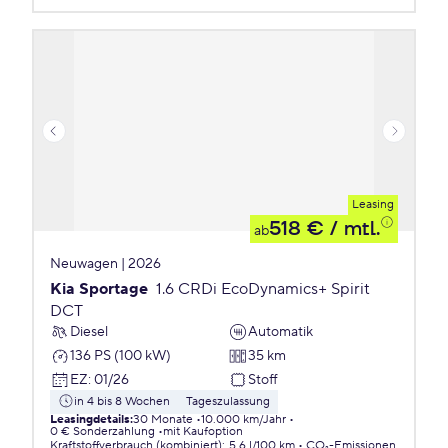
Leasing
518 €
/ mtl.
ab
Neuwagen | 2026
Kia Sportage
1.6 CRDi EcoDynamics+ Spirit
DCT
Diesel
Automatik
136 PS (100 kW)
35 km
EZ
:
01/26
Stoff
in 4 bis 8 Wochen
Tageszulassung
Leasingdetails
:
30 Monate
10.000 km/Jahr
0 € Sonderzahlung
mit Kaufoption
Kraftstoffverbrauch (kombiniert)
:
5,6 l/100 km
CO₂-Emissionen