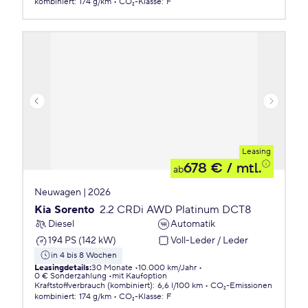
kombiniert
:
174 g/km
CO₂-Klasse
:
F
Leasing
678 €
/ mtl.
ab
Neuwagen | 2026
Kia Sorento
2.2 CRDi AWD Platinum DCT8
Diesel
Automatik
194 PS (142 kW)
Voll-Leder / Leder
in 4 bis 8 Wochen
Leasingdetails
:
30 Monate
10.000 km/Jahr
0 € Sonderzahlung
mit Kaufoption
Kraftstoffverbrauch (kombiniert)
:
6,6 l/100 km
CO₂-Emissionen
kombiniert
:
174 g/km
CO₂-Klasse
:
F