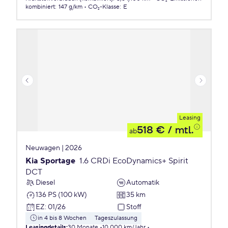
kombiniert
:
147 g/km
CO₂-Klasse
:
E
Leasing
518 €
/ mtl.
ab
Neuwagen | 2026
Kia Sportage
1.6 CRDi EcoDynamics+ Spirit
DCT
Diesel
Automatik
136 PS (100 kW)
35 km
EZ
:
01/26
Stoff
in 4 bis 8 Wochen
Tageszulassung
Leasingdetails
:
30 Monate
10.000 km/Jahr