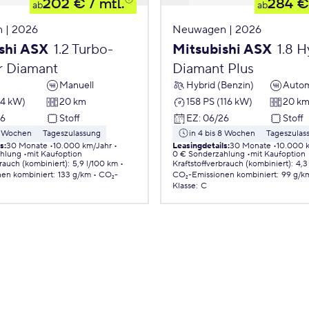
202 €
/ mtl.
284 €
ab
ab
 | 2026
Neuwagen | 2026
shi ASX
1.2 Turbo-
Mitsubishi ASX
1.8 H
r Diamant
Diamant Plus
Manuell
Hybrid (Benzin)
Autom
84 kW)
20 km
158 PS (116 kW)
20 k
26
Stoff
EZ
:
06/26
Stoff
 8 Wochen
Tageszulassung
in 4 bis 8 Wochen
Tageszulas
ls
:
30 Monate
10.000 km/Jahr
Leasingdetails
:
30 Monate
10.000 
ahlung
mit Kaufoption
0 € Sonderzahlung
mit Kaufoption
brauch (kombiniert)
:
5,9 l/100 km
Kraftstoffverbrauch (kombiniert)
:
4,3
nen
kombiniert
:
133 g/km
CO₂-
CO₂-Emissionen
kombiniert
:
99 g/k
Klasse
:
C