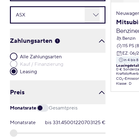
Neuwagen
Mitsubi
Benzine
Benzin
Zahlungsarten
1
115 PS (
EZ
:
06/
Alle Zahlungsarten
in 4 bis
Kauf / Finanzierung
Leasingdetai
0 € Sonderz
Leasing
Kraftstoffver
CO₂-Emissio
Klasse
:
D
Preis
Monatsrate
Gesamtpreis
Monatsrate
bis
331.45001220703125
€