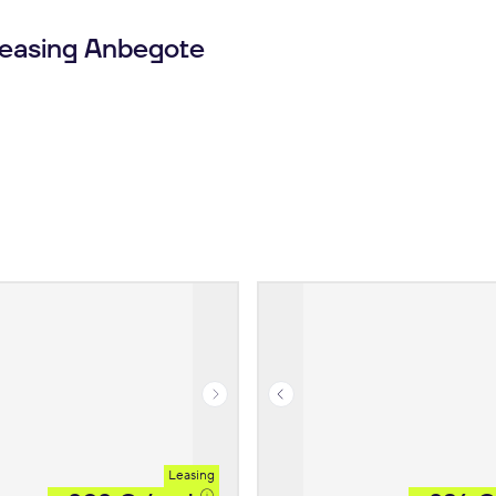
leasing Anbegote
Leasing