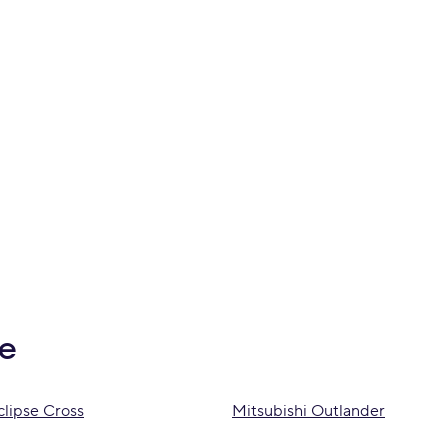
be
clipse Cross
Mitsubishi Outlander