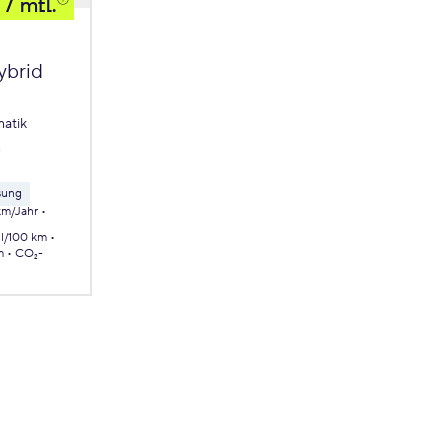
/ mtl.
ybrid
atik
m
sung
km/Jahr
 l/100 km
m
CO₂-