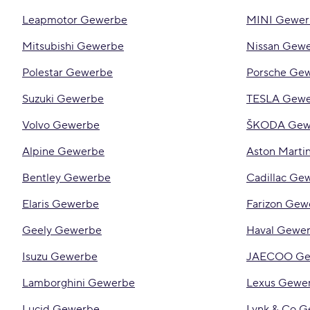
Leapmotor Gewerbe
MINI Gewer
Mitsubishi Gewerbe
Nissan Gew
Polestar Gewerbe
Porsche Ge
Suzuki Gewerbe
TESLA Gew
Volvo Gewerbe
ŠKODA Gew
Alpine Gewerbe
Aston Marti
Bentley Gewerbe
Cadillac Ge
Elaris Gewerbe
Farizon Gew
Geely Gewerbe
Haval Gewe
Isuzu Gewerbe
JAECOO Ge
Lamborghini Gewerbe
Lexus Gewe
Lucid Gewerbe
Lynk & Co 