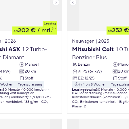
Leasing
202 €
/ mtl.
232 €
ab
ab
 | 2026
Neuwagen | 2025
shi ASX
1.2 Turbo-
Mitsubishi Colt
1.0 T
r Diamant
Benziner Plus
Manuell
Benzin
Manue
84 kW)
20 km
91 PS (67 kW)
20 k
26
Stoff
EZ
:
12/25
Stoff
 8 Wochen
Tageszulassung
in 4 bis 8 Wochen
Tageszulas
ls
:
30 Monate
10.000 km/Jahr
Leasingdetails
:
30 Monate
10.000 
ahlung
mit Kaufoption
0 € Sonderzahlung
mit Kaufoption
brauch (kombiniert)
:
5,9 l/100 km
Kraftstoffverbrauch (kombiniert)
:
5,2
nen
kombiniert
:
133 g/km
CO₂-
CO₂-Emissionen
kombiniert
:
118 g/k
Klasse
:
D