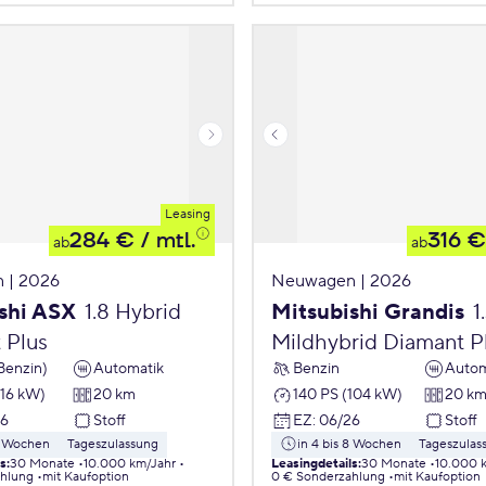
Leasing
284 €
/ mtl.
316 €
ab
ab
 | 2026
Neuwagen | 2026
shi ASX
1.8 Hybrid
Mitsubishi Grandis
1
 Plus
Mildhybrid Diamant P
Benzin)
Automatik
Benzin
Autom
116 kW)
20 km
140 PS (104 kW)
20 k
26
Stoff
EZ
:
06/26
Stoff
 8 Wochen
Tageszulassung
in 4 bis 8 Wochen
Tageszulas
ls
:
30 Monate
10.000 km/Jahr
Leasingdetails
:
30 Monate
10.000 
ahlung
mit Kaufoption
0 € Sonderzahlung
mit Kaufoption