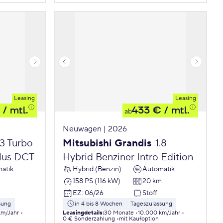
Leasing
Leasing
/ mtl.
433 €
/ mtl.
ab
Neuwagen | 2026
.3 Turbo
Mitsubishi Grandis
1.8
lus DCT
Hybrid Benziner Intro Edition
atik
Hybrid (Benzin)
Automatik
m
158 PS (116 kW)
20 km
EZ
:
06/26
Stoff
sung
in 4 bis 8 Wochen
Tageszulassung
km/Jahr
Leasingdetails
:
30 Monate
10.000 km/Jahr
0 € Sonderzahlung
mit Kaufoption