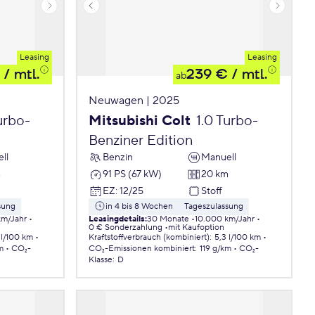
Leasing
Leasing
/ mtl.
239 €
/ mtl.
ab
Neuwagen | 2025
urbo-
Mitsubishi Colt
1.0 Turbo-
Benziner Edition
ll
Benzin
Manuell
m
91 PS (67 kW)
20 km
EZ
:
12/25
Stoff
sung
in 4 bis 8 Wochen
Tageszulassung
km/Jahr
Leasingdetails
:
30 Monate
10.000 km/Jahr
0 € Sonderzahlung
mit Kaufoption
 l/100 km
Kraftstoffverbrauch (kombiniert)
:
5,3 l/100 km
m
CO₂-
CO₂-Emissionen
kombiniert
:
119 g/km
CO₂-
Klasse
:
D