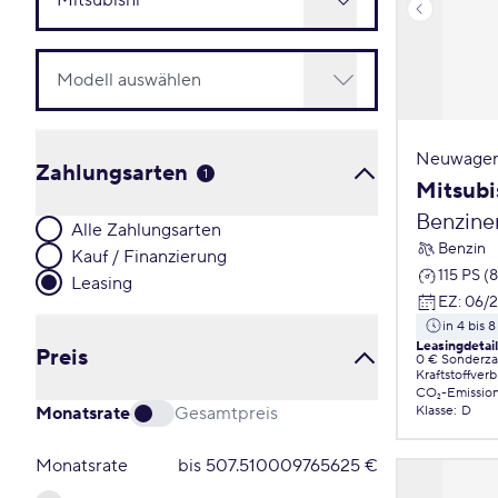
Neuwagen
Zahlungsarten
1
Mitsubi
Benzine
Alle Zahlungsarten
Benzin
Kauf / Finanzierung
115 PS (
Leasing
EZ
:
06/
in 4 bis
Leasingdetai
Preis
0 € Sonderz
Kraftstoffver
CO₂-Emissio
Monatsrate
Gesamtpreis
Klasse
:
D
Monatsrate
bis
507.510009765625
€