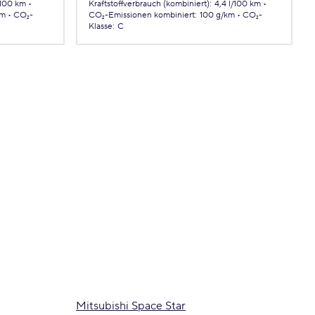
/100 km
Kraftstoffverbrauch (kombiniert)
:
4,4 l/100 km
km
CO₂-
CO₂-Emissionen
kombiniert
:
100 g/km
CO₂-
Klasse
:
C
Mitsubishi Space Star