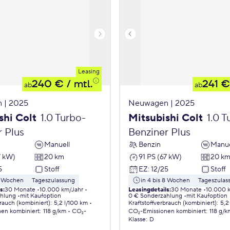
Leasing
240 €
/ mtl.
241 €
ab
ab
 | 2025
Neuwagen | 2025
shi Colt
1.0 Turbo-
Mitsubishi Colt
1.0 T
r Plus
Benziner Plus
Manuell
Benzin
Manue
7 kW)
20 km
91 PS (67 kW)
20 k
5
Stoff
EZ
:
12/25
Stoff
 8 Wochen
Tageszulassung
in 4 bis 8 Wochen
Tageszulas
ls
:
30 Monate
10.000 km/Jahr
Leasingdetails
:
30 Monate
10.000 
ahlung
mit Kaufoption
0 € Sonderzahlung
mit Kaufoption
brauch (kombiniert)
:
5,2 l/100 km
Kraftstoffverbrauch (kombiniert)
:
5,2
nen
kombiniert
:
118 g/km
CO₂-
CO₂-Emissionen
kombiniert
:
118 g/k
Klasse
:
D