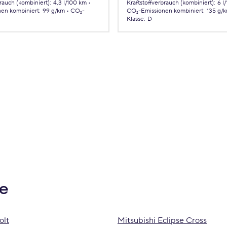
brauch (kombiniert)
:
4,3 l/100 km
Kraftstoffverbrauch (kombiniert)
:
6 l
nen
kombiniert
:
99 g/km
CO₂-
CO₂-Emissionen
kombiniert
:
135 g/
Klasse
:
D
be
olt
Mitsubishi Eclipse Cross