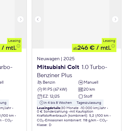
Leasing
Leasing
/ mtl.
246 €
/ mtl.
ab
Neuwagen | 2025
urbo-
Mitsubishi Colt
1.0 Turbo-
Benziner Plus
ll
Benzin
Manuell
m
91 PS (67 kW)
20 km
EZ
:
12/25
Stoff
sung
in 4 bis 8 Wochen
Tageszulassung
km/Jahr
Leasingdetails
:
30 Monate
10.000 km/Jahr
0 € Sonderzahlung
mit Kaufoption
 l/100 km
Kraftstoffverbrauch (kombiniert)
:
5,2 l/100 km
m
CO₂-
CO₂-Emissionen
kombiniert
:
118 g/km
CO₂-
Klasse
:
D