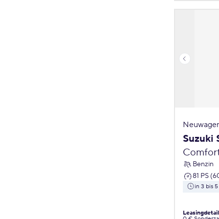
Neuwagen
Suzuki 
Comfor
Benzin
81 PS (6
in 3 bis 
Leasingdetai
0 € Sonderz