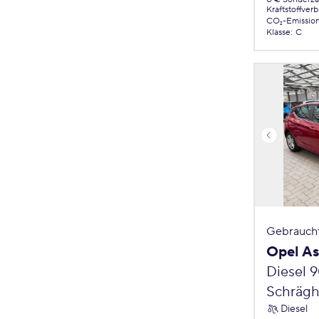
Kraftstoffver
CO₂-Emissio
Klasse
:
C
Gebrauch
Opel As
Diesel 
Schrägh
Diesel