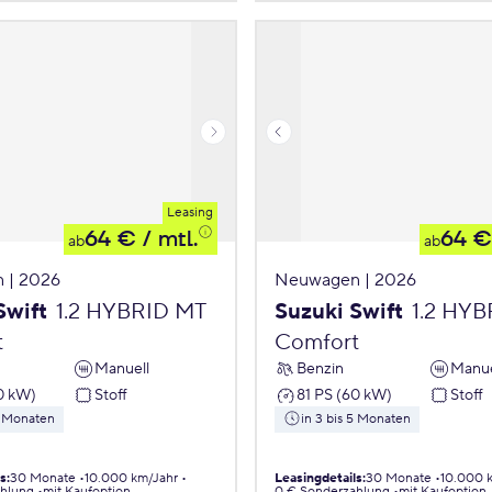
Leasing
64 €
/ mtl.
64 €
ab
ab
 | 2026
Neuwagen | 2026
Swift
1.2 HYBRID MT
Suzuki Swift
1.2 HY
t
Comfort
Manuell
Benzin
Manue
0 kW)
Stoff
81 PS (60 kW)
Stoff
5 Monaten
in 3 bis 5 Monaten
ls
:
30 Monate
10.000 km/Jahr
Leasingdetails
:
30 Monate
10.000 
ahlung
mit Kaufoption
0 € Sonderzahlung
mit Kaufoption