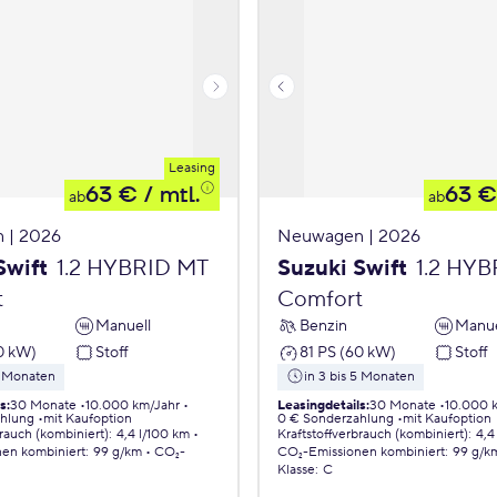
Leasing
63 €
/ mtl.
63 €
ab
ab
 | 2026
Neuwagen | 2026
Swift
1.2 HYBRID MT
Suzuki Swift
1.2 HY
t
Comfort
Manuell
Benzin
Manue
0 kW)
Stoff
81 PS (60 kW)
Stoff
5 Monaten
in 3 bis 5 Monaten
ls
:
30 Monate
10.000 km/Jahr
Leasingdetails
:
30 Monate
10.000 
ahlung
mit Kaufoption
0 € Sonderzahlung
mit Kaufoption
brauch (kombiniert)
:
4,4 l/100 km
Kraftstoffverbrauch (kombiniert)
:
4,4
nen
kombiniert
:
99 g/km
CO₂-
CO₂-Emissionen
kombiniert
:
99 g/k
Klasse
:
C