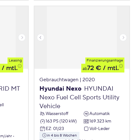
Leasing
Finanzierungsanfrage
/ mtl.
72 €
/ mtl.
ab
Gebrauchtwagen | 2020
BRID MT
Hyundai Nexo
HYUNDAI
Nexo Fuel Cell Sports Utility
ll
Vehicle
Wasserstoff
Automatik
163 PS (120 kW)
169.323 km
EZ
:
01/23
Voll-Leder
in 4 bis 8 Wochen
km/Jahr