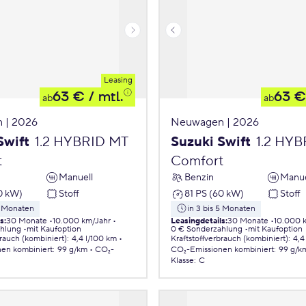
Leasing
63 €
/ mtl.
63 €
ab
ab
 | 2026
Neuwagen | 2026
Swift
1.2 HYBRID MT
Suzuki Swift
1.2 HY
t
Comfort
Manuell
Benzin
Manue
0 kW)
Stoff
81 PS (60 kW)
Stoff
5 Monaten
in 3 bis 5 Monaten
ls
:
30 Monate
10.000 km/Jahr
Leasingdetails
:
30 Monate
10.000 
ahlung
mit Kaufoption
0 € Sonderzahlung
mit Kaufoption
brauch (kombiniert)
:
4,4 l/100 km
Kraftstoffverbrauch (kombiniert)
:
4,4
nen
kombiniert
:
99 g/km
CO₂-
CO₂-Emissionen
kombiniert
:
99 g/k
Klasse
:
C