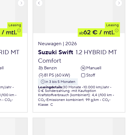
Leasing
Leasing
/ mtl.
62 €
/ mtl.
ab
Neuwagen | 2026
BRID MT
Suzuki Swift
1.2 HYBRID MT
Comfort
ll
Benzin
Manuell
81 PS (60 kW)
Stoff
in 3 bis 5 Monaten
km/Jahr
Leasingdetails
:
30 Monate
10.000 km/Jahr
0 € Sonderzahlung
mit Kaufoption
 l/100 km
Kraftstoffverbrauch (kombiniert)
:
4,4 l/100 km
m
CO₂-
CO₂-Emissionen
kombiniert
:
99 g/km
CO₂-
Klasse
:
C