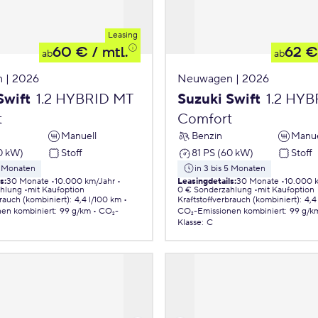
Leasing
60 €
/ mtl.
62 €
ab
ab
 | 2026
Neuwagen | 2026
Swift
1.2 HYBRID MT
Suzuki Swift
1.2 HY
t
Comfort
Manuell
Benzin
Manue
0 kW)
Stoff
81 PS (60 kW)
Stoff
5 Monaten
in 3 bis 5 Monaten
ls
:
30 Monate
10.000 km/Jahr
Leasingdetails
:
30 Monate
10.000 
ahlung
mit Kaufoption
0 € Sonderzahlung
mit Kaufoption
brauch (kombiniert)
:
4,4 l/100 km
Kraftstoffverbrauch (kombiniert)
:
4,4
nen
kombiniert
:
99 g/km
CO₂-
CO₂-Emissionen
kombiniert
:
99 g/k
Klasse
:
C