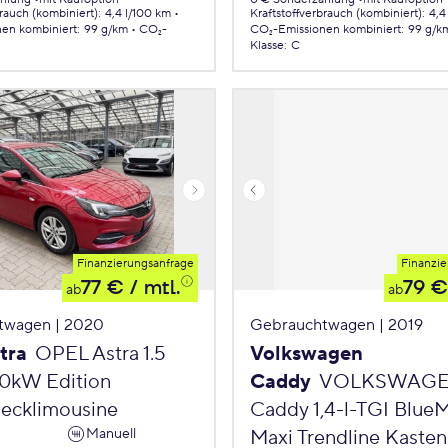
brauch (kombiniert)
:
4,4 l/100 km
Kraftstoffverbrauch (kombiniert)
:
4,4
nen
kombiniert
:
99 g/km
CO₂-
CO₂-Emissionen
kombiniert
:
99 g/k
Klasse
:
C
Finanzierungsanfrage
Finanzie
77 €
/ mtl.
79 €
ab
ab
twagen | 2020
Gebrauchtwagen | 2019
tra
OPEL Astra 1.5
Volkswagen
90kW Edition
Caddy
VOLKSWAG
ecklimousine
Caddy 1,4-l-TGI Blue
Manuell
Maxi Trendline Kasten