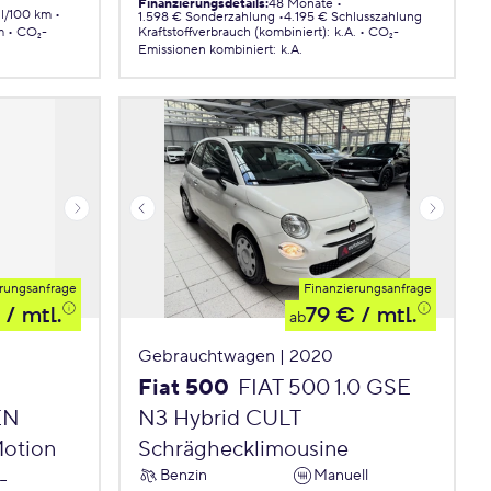
Finanzierungsdetails
:
48 Monate
 l/100 km
1.598 € Sonderzahlung
4.195 € Schlusszahlung
m
CO₂-
Kraftstoffverbrauch (kombiniert)
:
k.A.
CO₂-
Emissionen
kombiniert
:
k.A.
rungsanfrage
Finanzierungsanfrage
/ mtl.
79 €
/ mtl.
ab
Gebrauchtwagen | 2020
Fiat 500
FIAT 500 1.0 GSE
EN
N3 Hybrid CULT
Motion
Schräghecklimousine
Benzin
Manuell
-