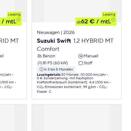
Leasing
Leasing
/ mtl.
62 €
/ mtl.
ab
Neuwagen | 2026
BRID MT
Suzuki Swift
1.2 HYBRID MT
Comfort
ll
Benzin
Manuell
81 PS (60 kW)
Stoff
in 3 bis 5 Monaten
km/Jahr
Leasingdetails
:
30 Monate
10.000 km/Jahr
0 € Sonderzahlung
mit Kaufoption
 l/100 km
Kraftstoffverbrauch (kombiniert)
:
4,4 l/100 km
m
CO₂-
CO₂-Emissionen
kombiniert
:
99 g/km
CO₂-
Klasse
:
C