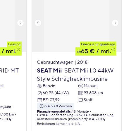
Leasing
Finanzierungsanfrage
/ mtl.
63 €
/ mtl.
ab
Gebrauchtwagen | 2018
BRID MT
SEAT Mii
SEAT Mii 1.0 44kW
Style Schräghecklimousine
ll
Benzin
Manuell
60 PS (44 kW)
93.608 km
EZ
:
07/19
Stoff
in 4 bis 8 Wochen
km/Jahr
Finanzierungsdetails
:
48 Monate
 l/100 km
1.398 € Sonderzahlung
3.670 € Schlusszahlung
m
CO₂-
Kraftstoffverbrauch (kombiniert)
:
k.A.
CO₂-
Emissionen
kombiniert
:
k.A.