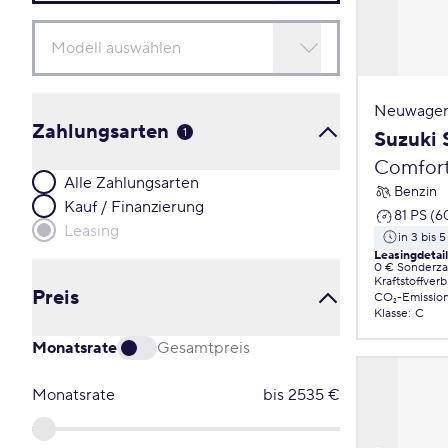
Neuwagen
Zahlungsarten
1
Suzuki 
Comfor
Alle Zahlungsarten
Benzin
Kauf / Finanzierung
81 PS (6
Leasing
in 3 bis 
Leasingdetai
0 € Sonderz
Kraftstoffver
Preis
CO₂-Emissio
Klasse
:
C
Monatsrate
Gesamtpreis
Monatsrate
bis
2535
€