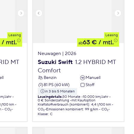
Leasing
Leasing
/ mtl.
63 €
/ mtl.
ab
Neuwagen | 2026
BRID MT
Suzuki Swift
1.2 HYBRID MT
Comfort
ll
Benzin
Manuell
81 PS (60 kW)
Stoff
in 3 bis 5 Monaten
km/Jahr
Leasingdetails
:
30 Monate
10.000 km/Jahr
0 € Sonderzahlung
mit Kaufoption
 l/100 km
Kraftstoffverbrauch (kombiniert)
:
4,4 l/100 km
m
CO₂-
CO₂-Emissionen
kombiniert
:
99 g/km
CO₂-
Klasse
:
C