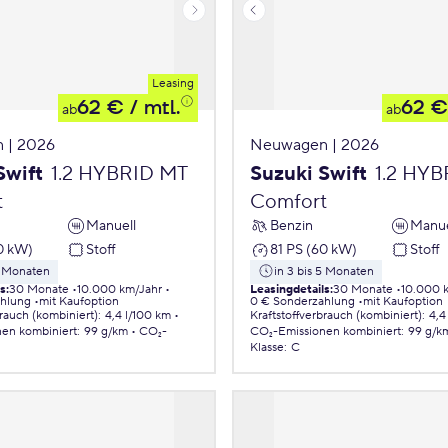
Leasing
62 €
/ mtl.
62 €
ab
ab
 | 2026
Neuwagen | 2026
Swift
1.2 HYBRID MT
Suzuki Swift
1.2 HY
t
Comfort
Manuell
Benzin
Manue
0 kW)
Stoff
81 PS (60 kW)
Stoff
5 Monaten
in 3 bis 5 Monaten
ls
:
30 Monate
10.000 km/Jahr
Leasingdetails
:
30 Monate
10.000 
ahlung
mit Kaufoption
0 € Sonderzahlung
mit Kaufoption
brauch (kombiniert)
:
4,4 l/100 km
Kraftstoffverbrauch (kombiniert)
:
4,4
nen
kombiniert
:
99 g/km
CO₂-
CO₂-Emissionen
kombiniert
:
99 g/k
Klasse
:
C