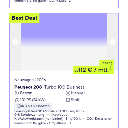
kombiniert
:
116 g/km
CO₂-Klasse
:
D
Best Deal
Leasing
112 €
/ mtl.
ab
Neuwagen | 2026
Peugeot 208
Turbo 100 Business
Benzin
Manuell
101 PS (74 kW)
Stoff
in 3 bis 5 Monaten
Leasingdetails
:
30 Monate
10.000 km/Jahr
0 € Sonderzahlung
mit Kaufoption
Kraftstoffverbrauch (kombiniert)
:
5,1 l/100 km
CO₂-Emissionen
kombiniert
:
116 g/km
CO₂-Klasse
:
D