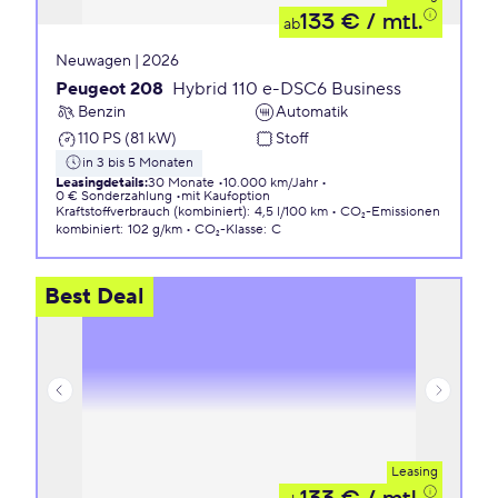
133 €
/ mtl.
ab
Neuwagen | 2026
Peugeot 208
Hybrid 110 e-DSC6 Business
Benzin
Automatik
110 PS (81 kW)
Stoff
in 3 bis 5 Monaten
Leasingdetails
:
30 Monate
10.000 km/Jahr
0 € Sonderzahlung
mit Kaufoption
Kraftstoffverbrauch (kombiniert)
:
4,5 l/100 km
CO₂-Emissionen
kombiniert
:
102 g/km
CO₂-Klasse
:
C
Best Deal
Leasing