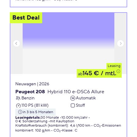
Best Deal
Leasing
145 €
/ mtl.
ab
Neuwagen | 2026
Peugeot 208
Hybrid 110 e-DSC6 Allure
Benzin
Automatik
110 PS (81 kW)
Stoff
in 3 bis 5 Monaten
Leasingdetails
:
30 Monate
10.000 km/Jahr
0 € Sonderzahlung
mit Kaufoption
Kraftstoffverbrauch (kombiniert)
:
4,6 l/100 km
CO₂-Emissionen
kombiniert
:
102 g/km
CO₂-Klasse
:
C