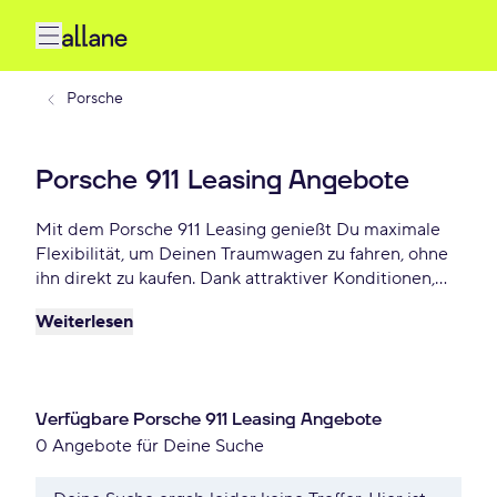
Porsche
Porsche 911 Leasing Angebote
Mit dem Porsche 911 Leasing genießt Du maximale
Flexibilität, um Deinen Traumwagen zu fahren, ohne
ihn direkt zu kaufen. Dank attraktiver Konditionen,
individuellen Laufzeiten und niedrigen monatlichen
Weiterlesen
Raten bietet Porsche 911 Leasing eine praktische und
beliebte Lösung für Autofahrer, die Wert auf Freiheit
und finanzielle Planbarkeit legen. Lease Deinen
Porsche 911 schon ab - € monatlich.
Verfügbare Porsche 911 Leasing Angebote
0 Angebote für Deine Suche