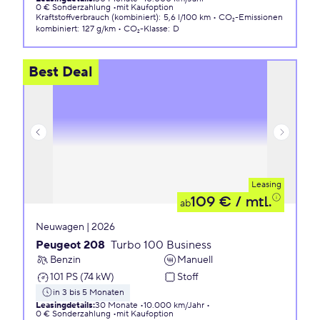
0 € Sonderzahlung
mit Kaufoption
Kraftstoffverbrauch (kombiniert)
:
5,6 l/100 km
CO₂-Emissionen
kombiniert
:
127 g/km
CO₂-Klasse
:
D
Best Deal
Leasing
109 €
/ mtl.
ab
Neuwagen | 2026
Peugeot 208
Turbo 100 Business
Benzin
Manuell
101 PS (74 kW)
Stoff
in 3 bis 5 Monaten
Leasingdetails
:
30 Monate
10.000 km/Jahr
0 € Sonderzahlung
mit Kaufoption