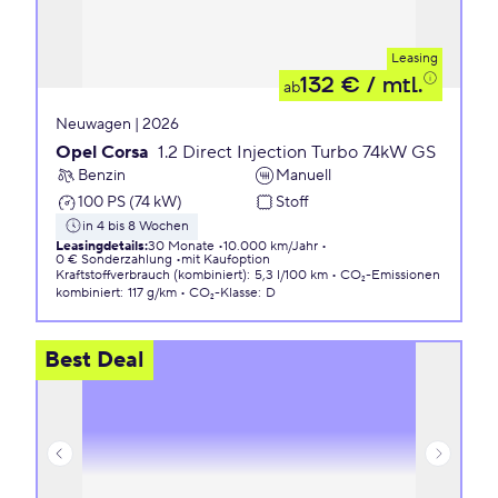
Leasing
132 €
/ mtl.
ab
Neuwagen | 2026
Opel Corsa
1.2 Direct Injection Turbo 74kW GS
Benzin
Manuell
100 PS (74 kW)
Stoff
in 4 bis 8 Wochen
Leasingdetails
:
30 Monate
10.000 km/Jahr
0 € Sonderzahlung
mit Kaufoption
Kraftstoffverbrauch (kombiniert)
:
5,3 l/100 km
CO₂-Emissionen
kombiniert
:
117 g/km
CO₂-Klasse
:
D
Best Deal