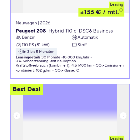
Leasing
133 €
/ mtl.
ab
Neuwagen | 2026
Peugeot 208
Hybrid 110 e-DSC6 Business
Benzin
Automatik
110 PS (81 kW)
Stoff
in 3 bis 5 Monaten
Leasingdetails
:
30 Monate
10.000 km/Jahr
0 € Sonderzahlung
mit Kaufoption
Kraftstoffverbrauch (kombiniert)
:
4,5 l/100 km
CO₂-Emissionen
kombiniert
:
102 g/km
CO₂-Klasse
:
C
Best Deal
Leasing