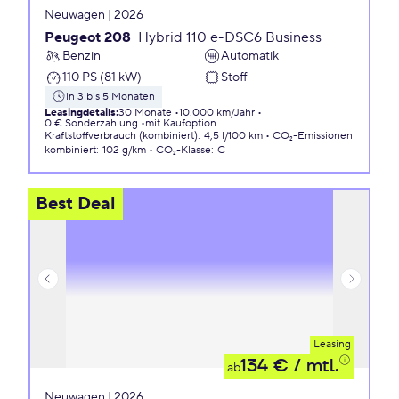
Neuwagen | 2026
Peugeot 208
Hybrid 110 e-DSC6 Business
Benzin
Automatik
110 PS (81 kW)
Stoff
in 3 bis 5 Monaten
Leasingdetails
:
30 Monate
10.000 km/Jahr
0 € Sonderzahlung
mit Kaufoption
Kraftstoffverbrauch (kombiniert)
:
4,5 l/100 km
CO₂-Emissionen
kombiniert
:
102 g/km
CO₂-Klasse
:
C
Best Deal
Leasing
134 €
/ mtl.
ab
Neuwagen | 2026