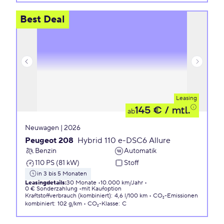
Best Deal
Leasing
145 €
/ mtl.
ab
Neuwagen | 2026
Peugeot 208
Hybrid 110 e-DSC6 Allure
Benzin
Automatik
110 PS (81 kW)
Stoff
in 3 bis 5 Monaten
Leasingdetails
:
30 Monate
10.000 km/Jahr
0 € Sonderzahlung
mit Kaufoption
Kraftstoffverbrauch (kombiniert)
:
4,6 l/100 km
CO₂-Emissionen
kombiniert
:
102 g/km
CO₂-Klasse
:
C