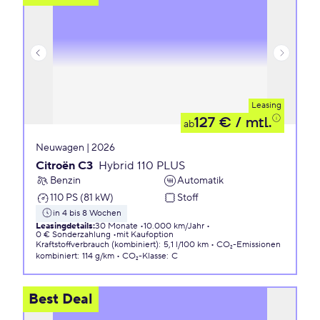
Leasing
127 €
/ mtl.
ab
Neuwagen | 2026
Citroën C3
Hybrid 110 PLUS
Benzin
Automatik
110 PS (81 kW)
Stoff
in 4 bis 8 Wochen
Leasingdetails
:
30 Monate
10.000 km/Jahr
0 € Sonderzahlung
mit Kaufoption
Kraftstoffverbrauch (kombiniert)
:
5,1 l/100 km
CO₂-Emissionen
kombiniert
:
114 g/km
CO₂-Klasse
:
C
Best Deal