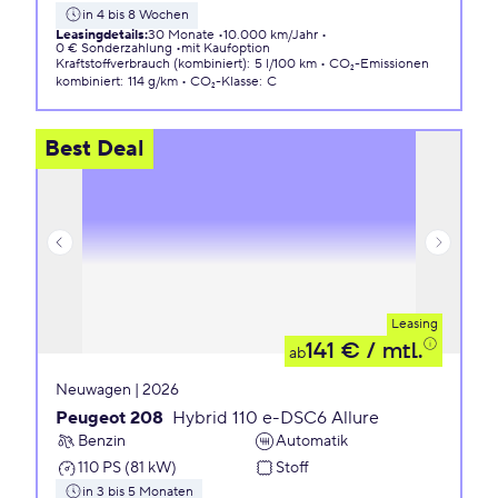
in 4 bis 8 Wochen
Leasingdetails
:
30 Monate
10.000 km/Jahr
0 € Sonderzahlung
mit Kaufoption
Kraftstoffverbrauch (kombiniert)
:
5 l/100 km
CO₂-Emissionen
kombiniert
:
114 g/km
CO₂-Klasse
:
C
Best Deal
Leasing
141 €
/ mtl.
ab
Neuwagen | 2026
Peugeot 208
Hybrid 110 e-DSC6 Allure
Benzin
Automatik
110 PS (81 kW)
Stoff
in 3 bis 5 Monaten