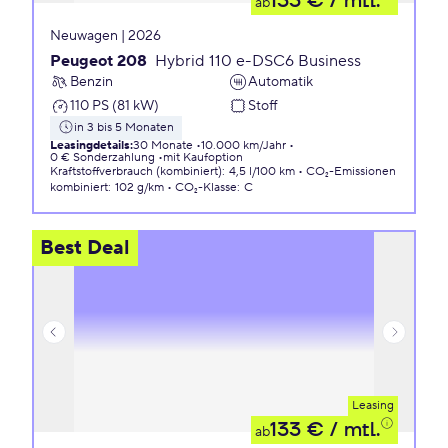
133 €
/ mtl.
ab
Neuwagen | 2026
Peugeot 208
Hybrid 110 e-DSC6 Business
Benzin
Automatik
110 PS (81 kW)
Stoff
in 3 bis 5 Monaten
Leasingdetails
:
30 Monate
10.000 km/Jahr
0 € Sonderzahlung
mit Kaufoption
Kraftstoffverbrauch (kombiniert)
:
4,5 l/100 km
CO₂-Emissionen
kombiniert
:
102 g/km
CO₂-Klasse
:
C
Best Deal
Leasing
133 €
/ mtl.
ab