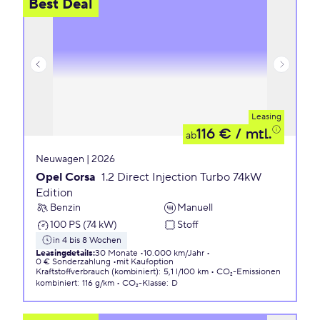
Best Deal
Leasing
116 €
/ mtl.
ab
Neuwagen | 2026
Opel Corsa
1.2 Direct Injection Turbo 74kW
Edition
Benzin
Manuell
100 PS (74 kW)
Stoff
in 4 bis 8 Wochen
Leasingdetails
:
30 Monate
10.000 km/Jahr
0 € Sonderzahlung
mit Kaufoption
Kraftstoffverbrauch (kombiniert)
:
5,1 l/100 km
CO₂-Emissionen
kombiniert
:
116 g/km
CO₂-Klasse
:
D