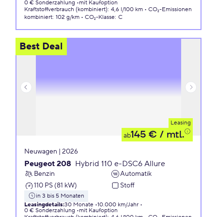
0 € Sonderzahlung
mit Kaufoption
Kraftstoffverbrauch (kombiniert)
:
4,6 l/100 km
CO₂-Emissionen
kombiniert
:
102 g/km
CO₂-Klasse
:
C
Best Deal
Leasing
145 €
/ mtl.
ab
Neuwagen | 2026
Peugeot 208
Hybrid 110 e-DSC6 Allure
Benzin
Automatik
110 PS (81 kW)
Stoff
in 3 bis 5 Monaten
Leasingdetails
:
30 Monate
10.000 km/Jahr
0 € Sonderzahlung
mit Kaufoption