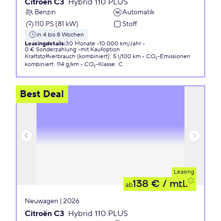
Citroën C3
Hybrid 110 PLUS
Benzin
Automatik
110 PS (81 kW)
Stoff
in 4 bis 8 Wochen
Leasingdetails
:
30 Monate
10.000 km/Jahr
0 € Sonderzahlung
mit Kaufoption
Kraftstoffverbrauch (kombiniert)
:
5 l/100 km
CO₂-Emissionen
kombiniert
:
114 g/km
CO₂-Klasse
:
C
Best Deal
Leasing
138 €
/ mtl.
ab
Neuwagen | 2026
Citroën C3
Hybrid 110 PLUS