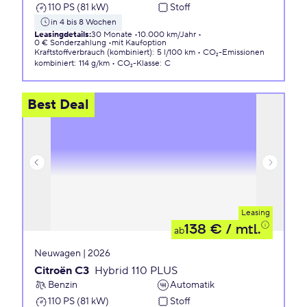
110 PS (81 kW)
Stoff
in 4 bis 8 Wochen
Leasingdetails
:
30 Monate
10.000 km/Jahr
0 € Sonderzahlung
mit Kaufoption
Kraftstoffverbrauch (kombiniert)
:
5 l/100 km
CO₂-Emissionen
kombiniert
:
114 g/km
CO₂-Klasse
:
C
Best Deal
Leasing
138 €
/ mtl.
ab
Neuwagen | 2026
Citroën C3
Hybrid 110 PLUS
Benzin
Automatik
110 PS (81 kW)
Stoff