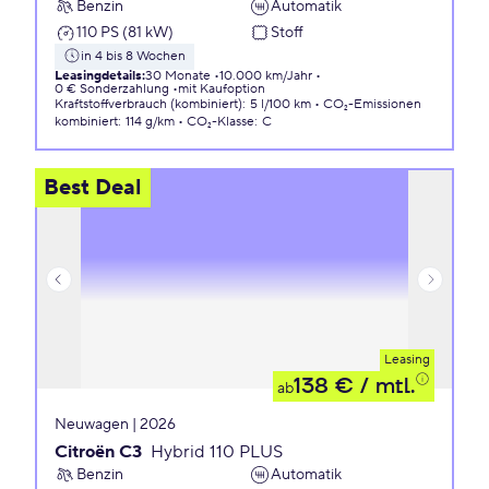
Benzin
Automatik
110 PS (81 kW)
Stoff
in 4 bis 8 Wochen
Leasingdetails
:
30 Monate
10.000 km/Jahr
0 € Sonderzahlung
mit Kaufoption
Kraftstoffverbrauch (kombiniert)
:
5 l/100 km
CO₂-Emissionen
kombiniert
:
114 g/km
CO₂-Klasse
:
C
Best Deal
Leasing
138 €
/ mtl.
ab
Neuwagen | 2026
Citroën C3
Hybrid 110 PLUS
Benzin
Automatik