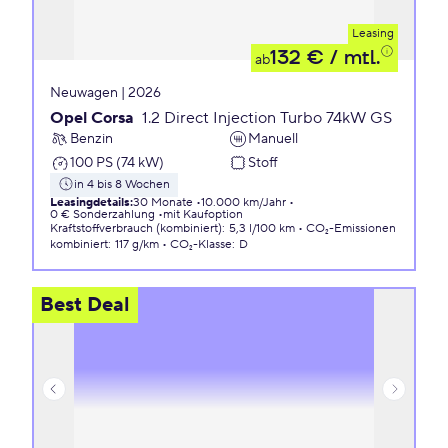
Leasing
132 €
/ mtl.
ab
Neuwagen | 2026
Opel Corsa
1.2 Direct Injection Turbo 74kW GS
Benzin
Manuell
100 PS (74 kW)
Stoff
in 4 bis 8 Wochen
Leasingdetails
:
30 Monate
10.000 km/Jahr
0 € Sonderzahlung
mit Kaufoption
Kraftstoffverbrauch (kombiniert)
:
5,3 l/100 km
CO₂-Emissionen
kombiniert
:
117 g/km
CO₂-Klasse
:
D
Best Deal