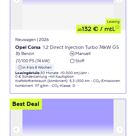
Leasing
132 €
/ mtl.
ab
Neuwagen | 2026
Opel Corsa
1.2 Direct Injection Turbo 74kW GS
Benzin
Manuell
100 PS (74 kW)
Stoff
in 4 bis 8 Wochen
Leasingdetails
:
30 Monate
10.000 km/Jahr
0 € Sonderzahlung
mit Kaufoption
Kraftstoffverbrauch (kombiniert)
:
5,3 l/100 km
CO₂-Emissionen
kombiniert
:
117 g/km
CO₂-Klasse
:
D
Best Deal