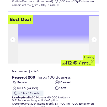
Kraftstoffverbrauch (kombiniert)
:
5,1 l/100 km
CO₂-Emissionen
kombiniert
:
116 g/km
CO₂-Klasse
:
D
Best Deal
Leasing
112 €
/ mtl.
ab
Neuwagen | 2026
Peugeot 208
Turbo 100 Business
Benzin
Manuell
101 PS (74 kW)
Stoff
in 3 bis 5 Monaten
Leasingdetails
:
30 Monate
10.000 km/Jahr
0 € Sonderzahlung
mit Kaufoption
Kraftstoffverbrauch (kombiniert)
:
5,1 l/100 km
CO₂-Emissionen