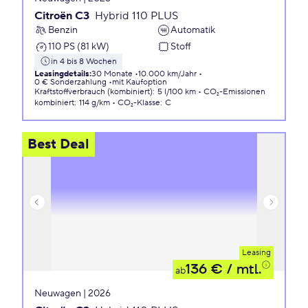
Citroën C3
Hybrid 110 PLUS
Benzin
Automatik
110 PS (81 kW)
Stoff
in 4 bis 8 Wochen
Leasingdetails
:
30 Monate
10.000 km/Jahr
0 € Sonderzahlung
mit Kaufoption
Kraftstoffverbrauch (kombiniert)
:
5 l/100 km
CO₂-Emissionen
kombiniert
:
114 g/km
CO₂-Klasse
:
C
Best Deal
Leasing
136 €
/ mtl.
ab
Neuwagen | 2026