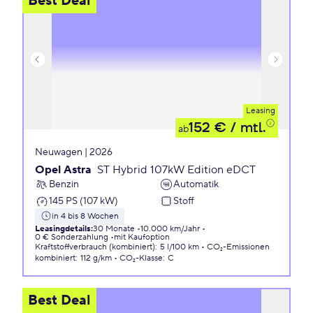
Best Deal
Leasing
152 €
/ mtl.
ab
Neuwagen | 2026
Opel Astra
ST Hybrid 107kW Edition eDCT
Benzin
Automatik
145 PS (107 kW)
Stoff
in 4 bis 8 Wochen
Leasingdetails
:
30 Monate
10.000 km/Jahr
0 € Sonderzahlung
mit Kaufoption
Kraftstoffverbrauch (kombiniert)
:
5 l/100 km
CO₂-Emissionen
kombiniert
:
112 g/km
CO₂-Klasse
:
C
Best Deal