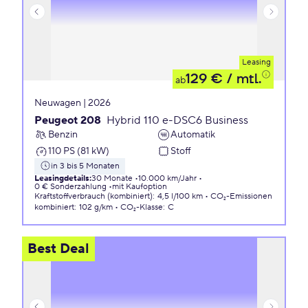
Leasing
129 €
/ mtl.
ab
Neuwagen | 2026
Peugeot 208
Hybrid 110 e-DSC6 Business
Benzin
Automatik
110 PS (81 kW)
Stoff
in 3 bis 5 Monaten
Leasingdetails
:
30 Monate
10.000 km/Jahr
0 € Sonderzahlung
mit Kaufoption
Kraftstoffverbrauch (kombiniert)
:
4,5 l/100 km
CO₂-Emissionen
kombiniert
:
102 g/km
CO₂-Klasse
:
C
Best Deal