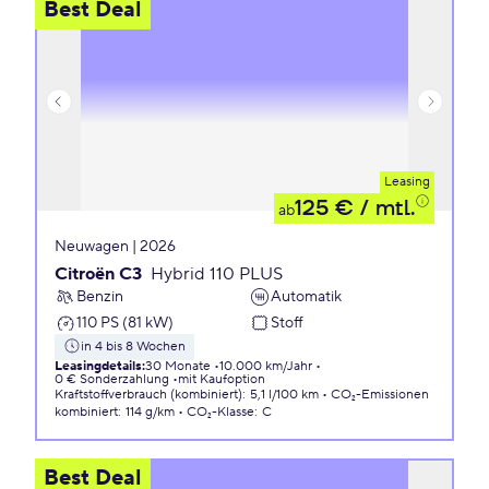
Best Deal
Leasing
125 €
/ mtl.
ab
Neuwagen | 2026
Citroën C3
Hybrid 110 PLUS
Benzin
Automatik
110 PS (81 kW)
Stoff
in 4 bis 8 Wochen
Leasingdetails
:
30 Monate
10.000 km/Jahr
0 € Sonderzahlung
mit Kaufoption
Kraftstoffverbrauch (kombiniert)
:
5,1 l/100 km
CO₂-Emissionen
kombiniert
:
114 g/km
CO₂-Klasse
:
C
Best Deal