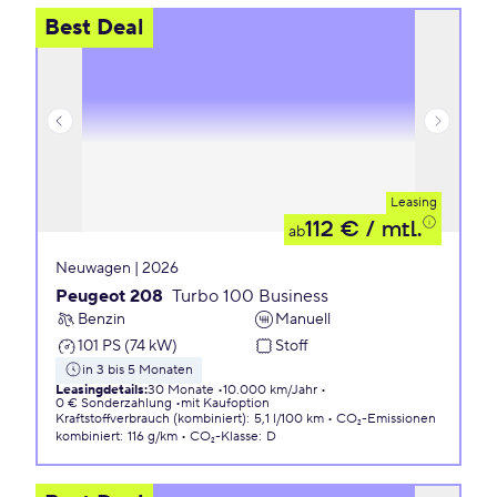
Best Deal
Leasing
112 €
/ mtl.
ab
Neuwagen | 2026
Peugeot 208
Turbo 100 Business
Benzin
Manuell
101 PS (74 kW)
Stoff
in 3 bis 5 Monaten
Leasingdetails
:
30 Monate
10.000 km/Jahr
0 € Sonderzahlung
mit Kaufoption
Kraftstoffverbrauch (kombiniert)
:
5,1 l/100 km
CO₂-Emissionen
kombiniert
:
116 g/km
CO₂-Klasse
:
D