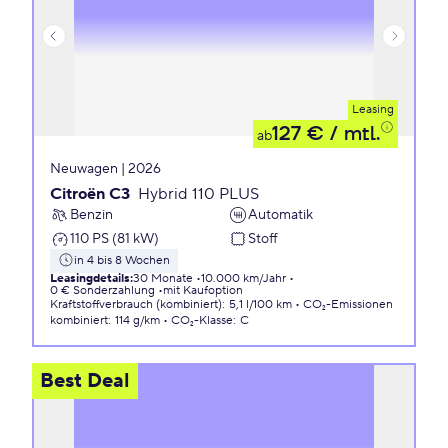
Leasing
127 €
/ mtl.
ab
Neuwagen | 2026
Citroën C3
Hybrid 110 PLUS
Benzin
Automatik
110 PS (81 kW)
Stoff
in 4 bis 8 Wochen
Leasingdetails
:
30 Monate
10.000 km/Jahr
0 € Sonderzahlung
mit Kaufoption
Kraftstoffverbrauch (kombiniert)
:
5,1 l/100 km
CO₂-Emissionen
kombiniert
:
114 g/km
CO₂-Klasse
:
C
Best Deal