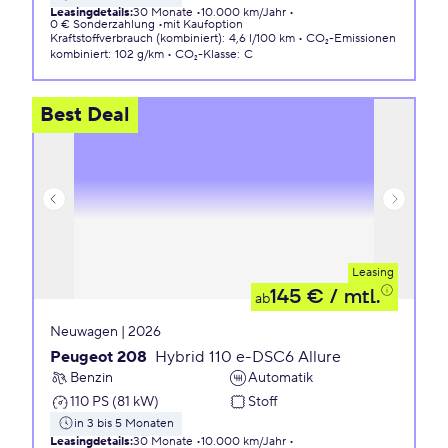
Leasingdetails
:
30 Monate
10.000 km/Jahr
0 € Sonderzahlung
mit Kaufoption
Kraftstoffverbrauch (kombiniert)
:
4,6 l/100 km
CO₂-Emissionen
kombiniert
:
102 g/km
CO₂-Klasse
:
C
Best Deal
Leasing
145 €
/ mtl.
ab
Neuwagen | 2026
Peugeot 208
Hybrid 110 e-DSC6 Allure
Benzin
Automatik
110 PS (81 kW)
Stoff
in 3 bis 5 Monaten
Leasingdetails
:
30 Monate
10.000 km/Jahr