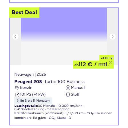
Best Deal
Leasing
112 €
/ mtl.
ab
Neuwagen | 2026
Peugeot 208
Turbo 100 Business
Benzin
Manuell
101 PS (74 kW)
Stoff
in 3 bis 5 Monaten
Leasingdetails
:
30 Monate
10.000 km/Jahr
0 € Sonderzahlung
mit Kaufoption
Kraftstoffverbrauch (kombiniert)
:
5,1 l/100 km
CO₂-Emissionen
kombiniert
:
116 g/km
CO₂-Klasse
:
D