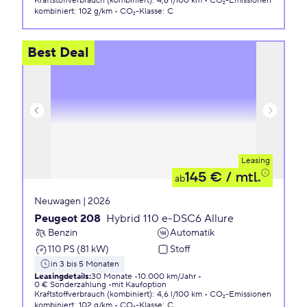
Kraftstoffverbrauch (kombiniert)
:
4,6 l/100 km
CO₂-Emissionen
kombiniert
:
102 g/km
CO₂-Klasse
:
C
Best Deal
Leasing
145 €
/ mtl.
ab
Neuwagen | 2026
Peugeot 208
Hybrid 110 e-DSC6 Allure
Benzin
Automatik
110 PS (81 kW)
Stoff
in 3 bis 5 Monaten
Leasingdetails
:
30 Monate
10.000 km/Jahr
0 € Sonderzahlung
mit Kaufoption
Kraftstoffverbrauch (kombiniert)
:
4,6 l/100 km
CO₂-Emissionen
kombiniert
:
102 g/km
CO₂-Klasse
:
C