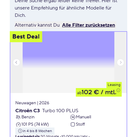
Deine Suche ergab leider keine Treffer. Hier ist
unsere Empfehlung für ähnliche Modelle für
Dich.
Alternativ kannst Du
Alle Filter zurücksetzen
Best Deal
Leasing
102 €
/ mtl.
ab
Neuwagen | 2026
Citroën C3
Turbo 100 PLUS
Benzin
Manuell
101 PS (74 kW)
Stoff
in 4 bis 8 Wochen
Leasingdetails
:
30 Monate
10.000 km/Jahr