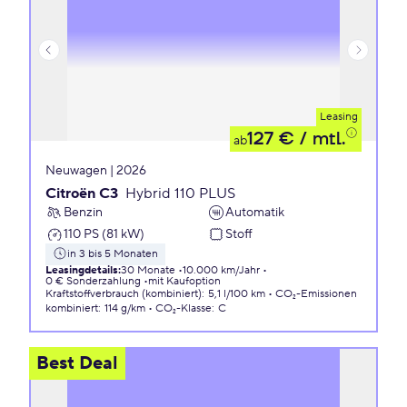
Leasing
127 €
/ mtl.
ab
Neuwagen | 2026
Citroën C3
Hybrid 110 PLUS
Benzin
Automatik
110 PS (81 kW)
Stoff
in 3 bis 5 Monaten
Leasingdetails
:
30 Monate
10.000 km/Jahr
0 € Sonderzahlung
mit Kaufoption
Kraftstoffverbrauch (kombiniert)
:
5,1 l/100 km
CO₂-Emissionen
kombiniert
:
114 g/km
CO₂-Klasse
:
C
Best Deal