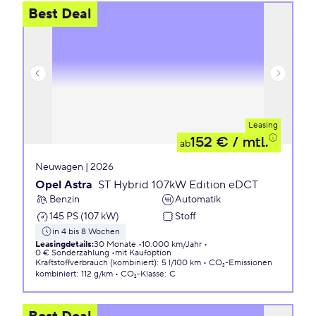
Best Deal
Leasing
152 €
/ mtl.
ab
Neuwagen | 2026
Opel Astra
ST Hybrid 107kW Edition eDCT
Benzin
Automatik
145 PS (107 kW)
Stoff
in 4 bis 8 Wochen
Leasingdetails
:
30 Monate
10.000 km/Jahr
0 € Sonderzahlung
mit Kaufoption
Kraftstoffverbrauch (kombiniert)
:
5 l/100 km
CO₂-Emissionen
kombiniert
:
112 g/km
CO₂-Klasse
:
C