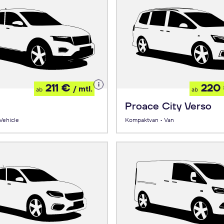
Details
211 €
220
/ mtl.
ab
ab
zum
Leasing
Proace City Verso
 Vehicle
Kompaktvan • Van