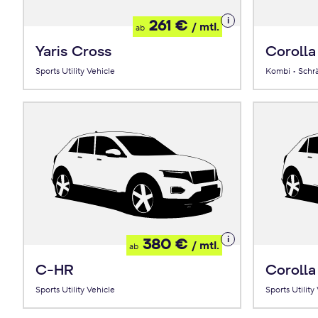
Details
261 €
/ mtl.
ab
zum
Leasing
Yaris Cross
Corolla
Sports Utility Vehicle
Kombi • Schr
Details
380 €
/ mtl.
ab
zum
Leasing
C-HR
Corolla
Sports Utility Vehicle
Sports Utility