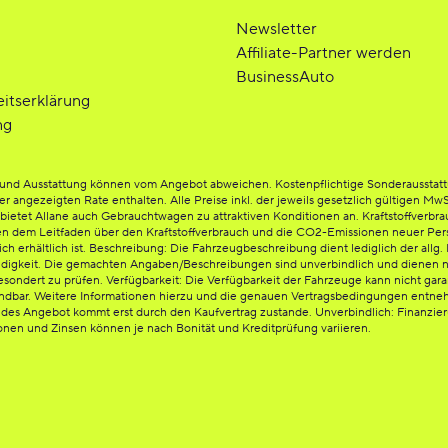
Newsletter
Affiliate-Partner werden
BusinessAuto
eitserklärung
ng
be und Ausstattung können vom Angebot abweichen. Kostenpflichtige Sonderausstat
der angezeigten Rate enthalten. Alle Preise inkl. der jeweils gesetzlich gültigen Mw
etet Allane auch Gebrauchtwagen zu attraktiven Konditionen an. Kraftstoffverbrauc
en dem Leitfaden über den Kraftstoffverbrauch und die CO2-Emissionen neuer Per
rhältlich ist. Beschreibung: Die Fahrzeugbeschreibung dient lediglich der allg. I
ändigkeit. Die gemachten Angaben/Beschreibungen sind unverbindlich und dienen n
esondert zu prüfen. Verfügbarkeit: Die Verfügbarkeit der Fahrzeuge kann nicht gara
endbar. Weitere Informationen hierzu und die genauen Vertragsbedingungen entnehm
ndes Angebot kommt erst durch den Kaufvertrag zustande. Unverbindlich: Finanzi
ionen und Zinsen können je nach Bonität und Kreditprüfung variieren.