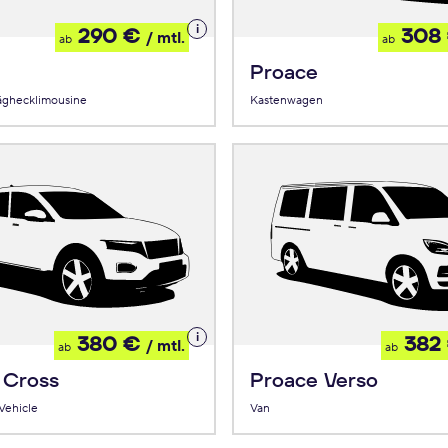
Details
290 €
308
/ mtl.
ab
ab
zum
Leasing
Proace
äghecklimousine
Kastenwagen
Details
380 €
382
/ mtl.
ab
ab
zum
Leasing
 Cross
Proace Verso
 Vehicle
Van