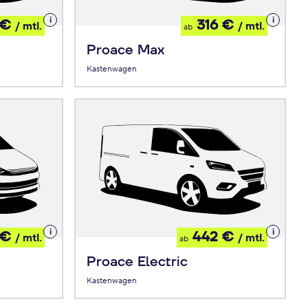
Details
Details
 €
316 €
/ mtl.
/ mtl.
ab
zum
zum
Leasing
Leasing
Proace Max
Kastenwagen
Details
Details
 €
442 €
/ mtl.
/ mtl.
ab
zum
zum
Leasing
Leasing
Proace Electric
Kastenwagen