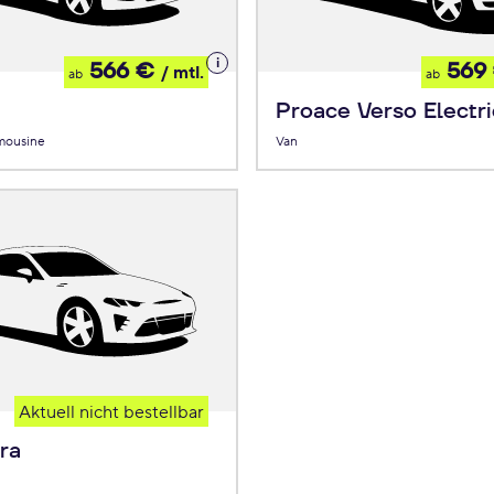
Details
566 €
569
/ mtl.
ab
ab
zum
Leasing
Proace Verso Electri
mousine
Van
Aktuell nicht bestellbar
ra