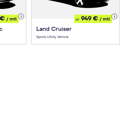
Details
Details
 €
949 €
/ mtl.
/ mtl.
ab
zum
zum
Leasing
Leasing
c
Land Cruiser
Sports Utility Vehicle