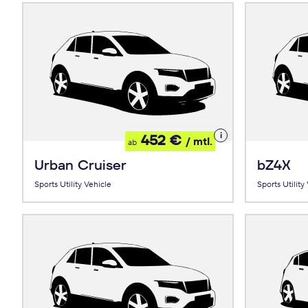
Details
452 €
/ mtl.
ab
zum
Leasing
Urban Cruiser
bZ4X
Sports Utility Vehicle
Sports Utility