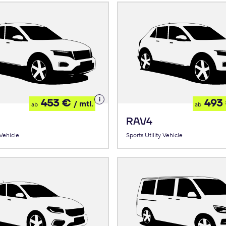
Details
453 €
493
/ mtl.
ab
ab
zum
Leasing
RAV4
 Vehicle
Sports Utility Vehicle