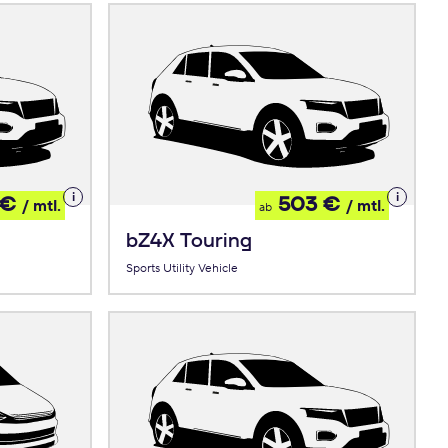
Details
Details
 €
503 €
/ mtl.
/ mtl.
ab
zum
zum
Leasing
Leasing
bZ4X Touring
Sports Utility Vehicle