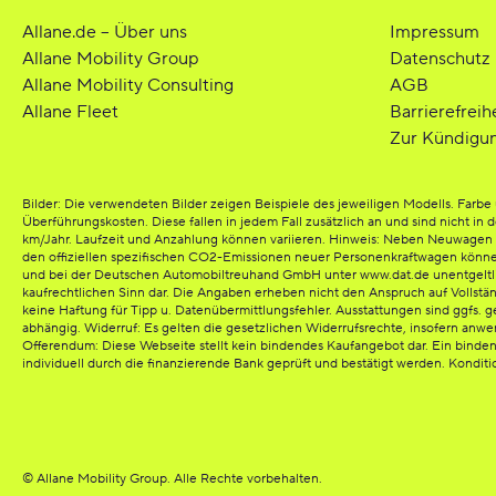
Allane.de – Über uns
Impressum
Allane Mobility Group
Datenschutz
Allane Mobility Consulting
AGB
Allane Fleet
Barrierefreih
Zur Kündigu
Bilder: Die verwendeten Bilder zeigen Beispiele des jeweiligen Modells. Far
Überführungskosten. Diese fallen in jedem Fall zusätzlich an und sind nicht in 
km/Jahr. Laufzeit und Anzahlung können variieren. Hinweis: Neben Neuwagen bi
den offiziellen spezifischen CO2-Emissionen neuer Personenkraftwagen könn
und bei der Deutschen Automobiltreuhand GmbH unter www.dat.de unentgeltlich e
kaufrechtlichen Sinn dar. Die Angaben erheben nicht den Anspruch auf Vollst
keine Haftung für Tipp u. Datenübermittlungsfehler. Ausstattungen sind ggfs. g
abhängig. Widerruf: Es gelten die gesetzlichen Widerrufsrechte, insofern anw
Offerendum: Diese Webseite stellt kein bindendes Kaufangebot dar. Ein binde
individuell durch die finanzierende Bank geprüft und bestätigt werden. Kondit
© Allane Mobility Group. Alle Rechte vorbehalten.