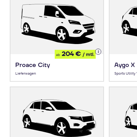
Details
204 €
/ mtl.
ab
zum
Leasing
Proace City
Aygo X
Lieferwagen
Sports Utility