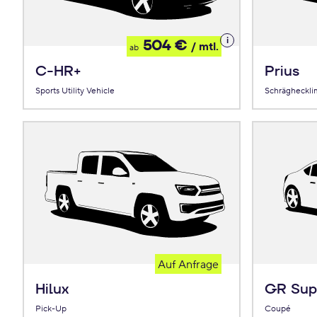
Details
504 €
/ mtl.
ab
zum
Leasing
C-HR+
Prius
Sports Utility Vehicle
Schrägheckli
Auf Anfrage
Hilux
GR Sup
Pick-Up
Coupé