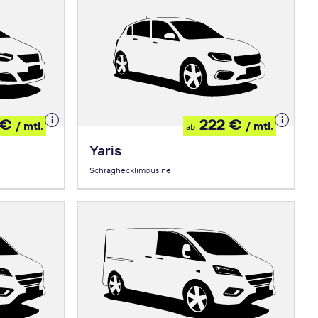
Details
Details
 €
222 €
/ mtl.
/ mtl.
ab
zum
zum
Leasing
Leasing
Yaris
Schräghecklimousine