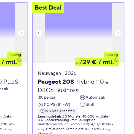
Best Deal
Leasing
Leasing
/ mtl.
129 €
/ mtl.
ab
Neuwagen | 2026
10 PLUS
Peugeot 208
Hybrid 110 e-
atik
DSC6 Business
Benzin
Automatik
110 PS (81 kW)
Stoff
in 3 bis 5 Monaten
km/Jahr
Leasingdetails
:
30 Monate
10.000 km/Jahr
0 € Sonderzahlung
mit Kaufoption
 l/100 km
Kraftstoffverbrauch (kombiniert)
:
4,5 l/100 km
m
CO₂-
CO₂-Emissionen
kombiniert
:
102 g/km
CO₂-
Klasse
:
C