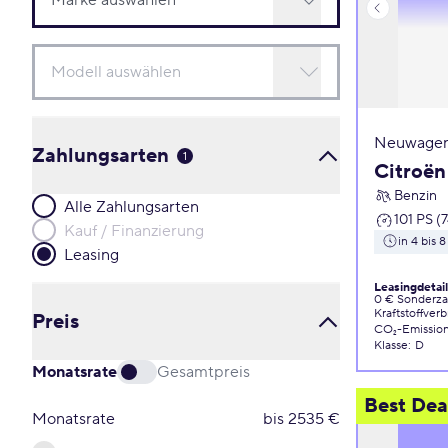
Neuwagen
Zahlungsarten
1
Citroën
Benzin
Alle Zahlungsarten
101 PS (
Kauf / Finanzierung
in 4 bis
Leasing
Leasingdetai
0 € Sonderz
Kraftstoffver
Preis
CO₂-Emissio
Klasse
:
D
Monatsrate
Gesamtpreis
Best Dea
Monatsrate
bis
2535
€