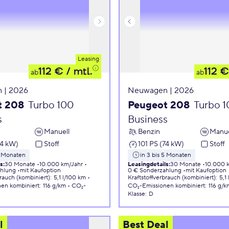
Leasing
112 €
/ mtl.
112 €
ab
ab
 | 2026
Neuwagen | 2026
t 208
Turbo 100
Peugeot 208
Turbo 
s
Business
Manuell
Benzin
Manue
74 kW)
Stoff
101 PS (74 kW)
Stoff
5 Monaten
in 3 bis 5 Monaten
ls
:
30 Monate
10.000 km/Jahr
Leasingdetails
:
30 Monate
10.000 
ahlung
mit Kaufoption
0 € Sonderzahlung
mit Kaufoption
brauch (kombiniert)
:
5,1 l/100 km
Kraftstoffverbrauch (kombiniert)
:
5,1
nen
kombiniert
:
116 g/km
CO₂-
CO₂-Emissionen
kombiniert
:
116 g/k
Klasse
:
D
l
Best Deal