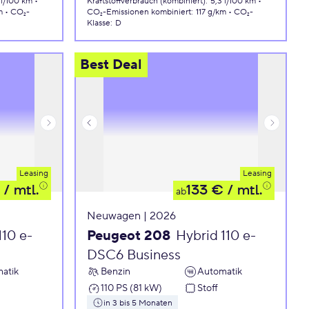
 l/100 km
Kraftstoffverbrauch (kombiniert)
:
5,3 l/100 km
m
CO₂-
CO₂-Emissionen
kombiniert
:
117 g/km
CO₂-
Klasse
:
D
Best Deal
Leasing
Leasing
/ mtl.
133 €
/ mtl.
ab
Neuwagen | 2026
110 e-
Peugeot 208
Hybrid 110 e-
DSC6 Business
atik
Benzin
Automatik
110 PS (81 kW)
Stoff
in 3 bis 5 Monaten