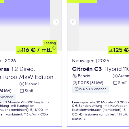
Leasing
116 €
/ mtl.
125 €
ab
ab
 | 2026
Neuwagen | 2026
orsa
1.2 Direct
Citroën C3
Hybrid 1
Benzin
Autom
n Turbo 74kW Edition
110 PS (81 kW)
Stoff
Manuell
in 4 bis 8 Wochen
74 kW)
Stoff
 8 Wochen
ls
:
30 Monate
10.000 km/Jahr
Leasingdetails
:
30 Monate
10.000 
ahlung
mit Kaufoption
0 € Sonderzahlung
mit Kaufoption
brauch (kombiniert)
:
5,1 l/100 km
Kraftstoffverbrauch (kombiniert)
:
5,1
nen
kombiniert
:
116 g/km
CO₂-
CO₂-Emissionen
kombiniert
:
114 g/k
Klasse
:
C