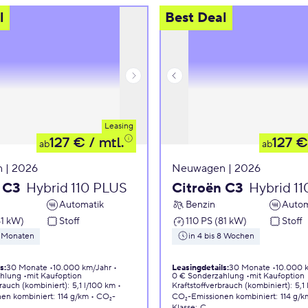
l
Best Deal
Leasing
127 €
/ mtl.
127 €
ab
ab
 | 2026
Neuwagen | 2026
 C3
Hybrid 110 PLUS
Citroën C3
Hybrid 1
Automatik
Benzin
Autom
81 kW)
Stoff
110 PS (81 kW)
Stoff
5 Monaten
in 4 bis 8 Wochen
ls
:
30 Monate
10.000 km/Jahr
Leasingdetails
:
30 Monate
10.000 
ahlung
mit Kaufoption
0 € Sonderzahlung
mit Kaufoption
brauch (kombiniert)
:
5,1 l/100 km
Kraftstoffverbrauch (kombiniert)
:
5,1
nen
kombiniert
:
114 g/km
CO₂-
CO₂-Emissionen
kombiniert
:
114 g/k
Klasse
:
C