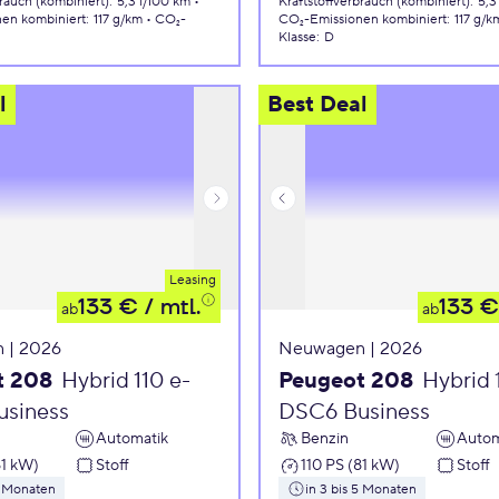
brauch (kombiniert)
:
5,3 l/100 km
Kraftstoffverbrauch (kombiniert)
:
5,3
nen
kombiniert
:
117 g/km
CO₂-
CO₂-Emissionen
kombiniert
:
117 g/k
Klasse
:
D
l
Best Deal
Leasing
133 €
/ mtl.
133 €
ab
ab
 | 2026
Neuwagen | 2026
t 208
Hybrid 110 e-
Peugeot 208
Hybrid 
siness
DSC6 Business
Automatik
Benzin
Autom
81 kW)
Stoff
110 PS (81 kW)
Stoff
5 Monaten
in 3 bis 5 Monaten