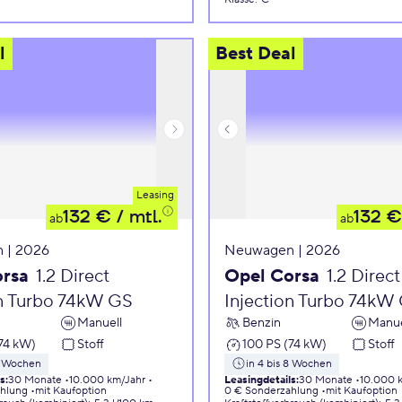
l
Best Deal
Leasing
132 €
/ mtl.
132 €
ab
ab
 | 2026
Neuwagen | 2026
orsa
1.2 Direct
Opel Corsa
1.2 Direct
on Turbo 74kW GS
Injection Turbo 74kW
Manuell
Benzin
Manue
74 kW)
Stoff
100 PS (74 kW)
Stoff
 8 Wochen
in 4 bis 8 Wochen
ls
:
30 Monate
10.000 km/Jahr
Leasingdetails
:
30 Monate
10.000 
ahlung
mit Kaufoption
0 € Sonderzahlung
mit Kaufoption