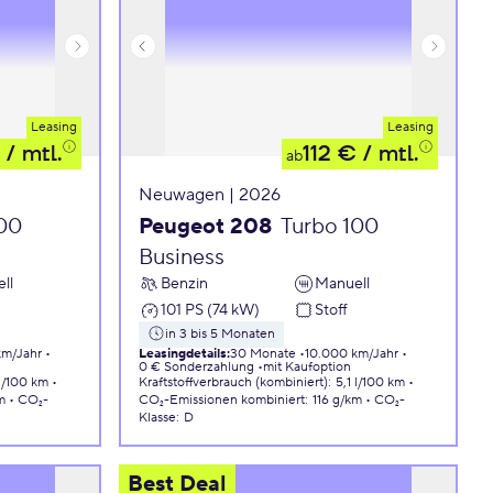
Leasing
Leasing
/ mtl.
112 €
/ mtl.
ab
Neuwagen | 2026
100
Peugeot 208
Turbo 100
Business
ll
Benzin
Manuell
101 PS (74 kW)
Stoff
in 3 bis 5 Monaten
km/Jahr
Leasingdetails
:
30 Monate
10.000 km/Jahr
0 € Sonderzahlung
mit Kaufoption
 l/100 km
Kraftstoffverbrauch (kombiniert)
:
5,1 l/100 km
m
CO₂-
CO₂-Emissionen
kombiniert
:
116 g/km
CO₂-
Klasse
:
D
Best Deal