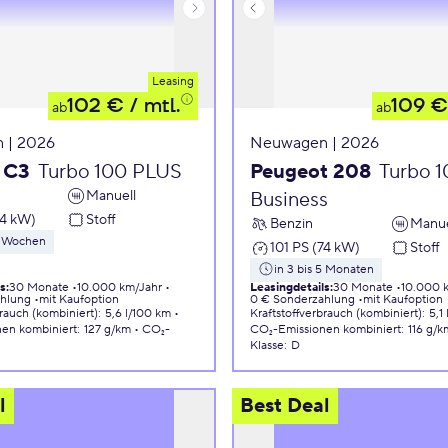
Leasing
102 €
/ mtl.
109 €
ab
ab
 | 2026
Neuwagen | 2026
 C3
Turbo 100 PLUS
Peugeot 208
Turbo 
Manuell
Business
74 kW)
Stoff
Benzin
Manue
 8 Wochen
101 PS (74 kW)
Stoff
in 3 bis 5 Monaten
ls
:
30 Monate
10.000 km/Jahr
Leasingdetails
:
30 Monate
10.000 
ahlung
mit Kaufoption
0 € Sonderzahlung
mit Kaufoption
brauch (kombiniert)
:
5,6 l/100 km
Kraftstoffverbrauch (kombiniert)
:
5,1
nen
kombiniert
:
127 g/km
CO₂-
CO₂-Emissionen
kombiniert
:
116 g/k
Klasse
:
D
l
Best Deal