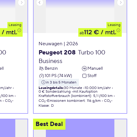
Leasing
Leasing
/ mtl.
112 €
/ mtl.
ab
Neuwagen | 2026
100
Peugeot 208
Turbo 100
Business
ll
Benzin
Manuell
101 PS (74 kW)
Stoff
in 3 bis 5 Monaten
km/Jahr
Leasingdetails
:
30 Monate
10.000 km/Jahr
0 € Sonderzahlung
mit Kaufoption
 l/100 km
Kraftstoffverbrauch (kombiniert)
:
5,1 l/100 km
m
CO₂-
CO₂-Emissionen
kombiniert
:
116 g/km
CO₂-
Klasse
:
D
Best Deal