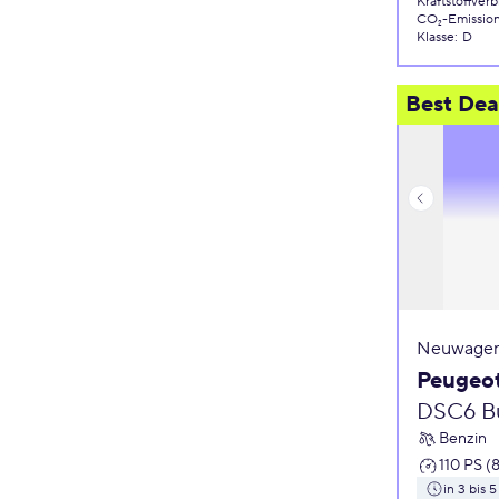
Kraftstoffver
CO₂-Emissio
Klasse
:
D
Best Dea
Neuwagen
Peugeo
DSC6 Bu
Benzin
110 PS (
in 3 bis 