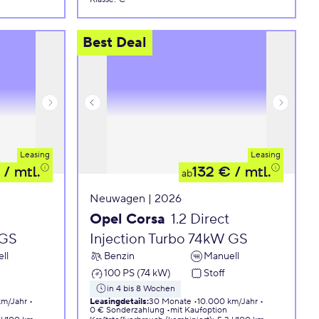
Best Deal
Leasing
Leasing
/ mtl.
132 €
/ mtl.
ab
Neuwagen | 2026
Opel Corsa
1.2 Direct
 GS
Injection Turbo 74kW GS
ll
Benzin
Manuell
100 PS (74 kW)
Stoff
in 4 bis 8 Wochen
km/Jahr
Leasingdetails
:
30 Monate
10.000 km/Jahr
0 € Sonderzahlung
mit Kaufoption