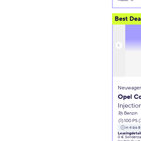
Best Dea
Neuwagen
Opel C
Injecti
Benzin
100 PS (
in 4 bis
Leasingdetai
0 € Sonderz