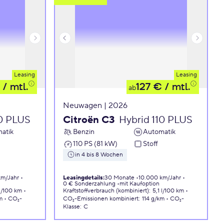
Leasing
Leasing
/ mtl.
127 €
/ mtl.
ab
Neuwagen | 2026
10 PLUS
Citroën C3
Hybrid 110 PLUS
atik
Benzin
Automatik
110 PS (81 kW)
Stoff
in 4 bis 8 Wochen
km/Jahr
Leasingdetails
:
30 Monate
10.000 km/Jahr
0 € Sonderzahlung
mit Kaufoption
 l/100 km
Kraftstoffverbrauch (kombiniert)
:
5,1 l/100 km
m
CO₂-
CO₂-Emissionen
kombiniert
:
114 g/km
CO₂-
Klasse
:
C