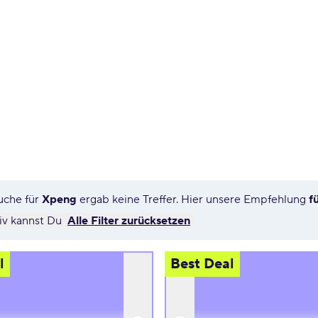
uche für
Xpeng
ergab keine Treffer. Hier unsere Empfehlung
f
tiv kannst Du
Alle Filter zurücksetzen
l
Best Deal