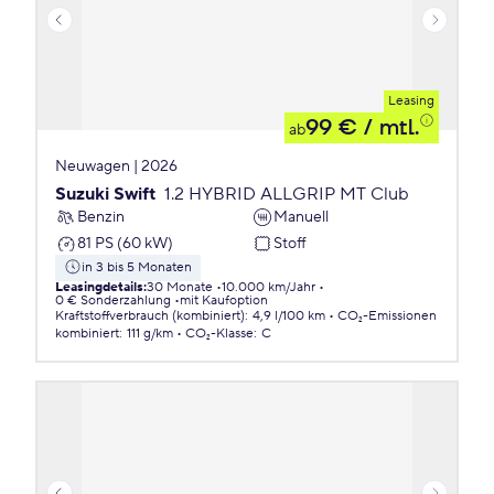
Leasing
99 €
/ mtl.
ab
Neuwagen | 2026
Suzuki Swift
1.2 HYBRID ALLGRIP MT Club
Benzin
Manuell
81 PS (60 kW)
Stoff
in 3 bis 5 Monaten
Leasingdetails
:
30 Monate
10.000 km/Jahr
0 € Sonderzahlung
mit Kaufoption
Kraftstoffverbrauch (kombiniert)
:
4,9 l/100 km
CO₂-Emissionen
kombiniert
:
111 g/km
CO₂-Klasse
:
C