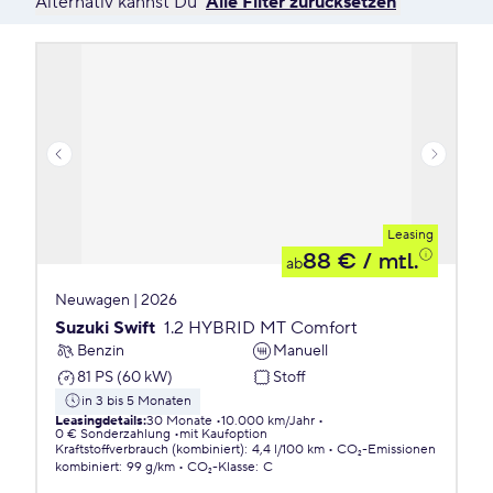
Alternativ kannst Du
Alle Filter zurücksetzen
Leasing
88 €
/ mtl.
ab
Neuwagen | 2026
Suzuki Swift
1.2 HYBRID MT Comfort
Benzin
Manuell
81 PS (60 kW)
Stoff
in 3 bis 5 Monaten
Leasingdetails
:
30 Monate
10.000 km/Jahr
0 € Sonderzahlung
mit Kaufoption
Kraftstoffverbrauch (kombiniert)
:
4,4 l/100 km
CO₂-Emissionen
kombiniert
:
99 g/km
CO₂-Klasse
:
C