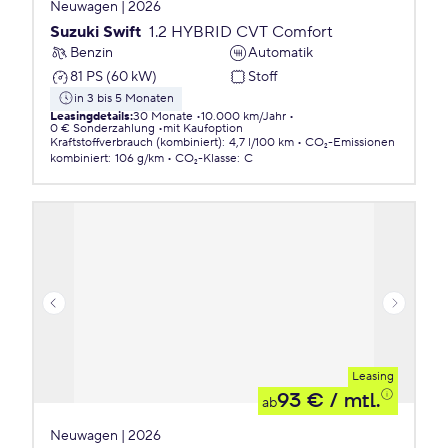
Neuwagen | 2026
Suzuki Swift
1.2 HYBRID CVT Comfort
Benzin
Automatik
81 PS (60 kW)
Stoff
in 3 bis 5 Monaten
Leasingdetails
:
30 Monate
10.000 km/Jahr
0 € Sonderzahlung
mit Kaufoption
Kraftstoffverbrauch (kombiniert)
:
4,7 l/100 km
CO₂-Emissionen
kombiniert
:
106 g/km
CO₂-Klasse
:
C
Leasing
93 €
/ mtl.
ab
Neuwagen | 2026