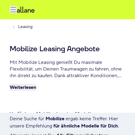
Leasing
Mobilize Leasing Angebote
Mit Mobilize Leasing genießt Du maximale
Flexibilität, um Deinen Traumwagen zu fahren, ohne
ihn direkt zu kaufen. Dank attraktiver Konditionen,
individuellen Laufzeiten und niedrigen monatlichen
Weiterlesen
Raten bietet Mobilize Leasing eine praktische und
beliebte Lösung für Autofahrer, die Wert auf Freiheit
und finanzielle Planbarkeit legen. Wähle aus einer
großen Vielfalt verfügbarer Mobilize Leasing-
Verfügbare Mobilize Leasing Modelle
Modelle bereits ab - € monatlich für Privat und
Deine Suche für
Mobilize
ergab keine Treffer. Hier
7612 Angebote für Deine Suche
Gewerbekunden.
unsere Empfehlung
für ähnliche Modelle für Dich
.