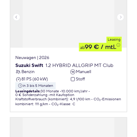
Leasing
99 €
/ mtl.
ab
Neuwagen | 2026
Suzuki Swift
1.2 HYBRID ALLGRIP MT Club
Benzin
Manuell
81 PS (60 kW)
Stoff
in 3 bis 5 Monaten
Leasingdetails
:
30 Monate
10.000 km/Jahr
0 € Sonderzahlung
mit Kaufoption
Kraftstoffverbrauch (kombiniert)
:
4,9 l/100 km
CO₂-Emissionen
kombiniert
:
111 g/km
CO₂-Klasse
:
C