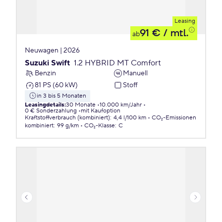
Leasing
91 €
/ mtl.
ab
Neuwagen | 2026
Suzuki Swift
1.2 HYBRID MT Comfort
Benzin
Manuell
81 PS (60 kW)
Stoff
in 3 bis 5 Monaten
Leasingdetails
:
30 Monate
10.000 km/Jahr
0 € Sonderzahlung
mit Kaufoption
Kraftstoffverbrauch (kombiniert)
:
4,4 l/100 km
CO₂-Emissionen
kombiniert
:
99 g/km
CO₂-Klasse
:
C