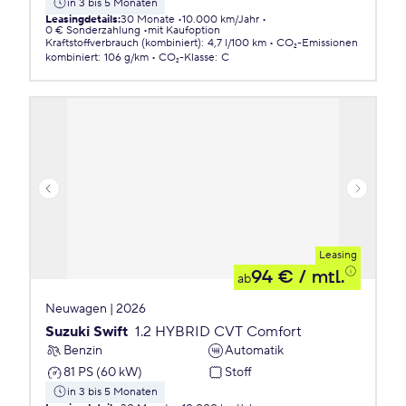
in 3 bis 5 Monaten
Leasingdetails
:
30 Monate
10.000 km/Jahr
0 € Sonderzahlung
mit Kaufoption
Kraftstoffverbrauch (kombiniert)
:
4,7 l/100 km
CO₂-Emissionen
kombiniert
:
106 g/km
CO₂-Klasse
:
C
Leasing
94 €
/ mtl.
ab
Neuwagen | 2026
Suzuki Swift
1.2 HYBRID CVT Comfort
Benzin
Automatik
81 PS (60 kW)
Stoff
in 3 bis 5 Monaten