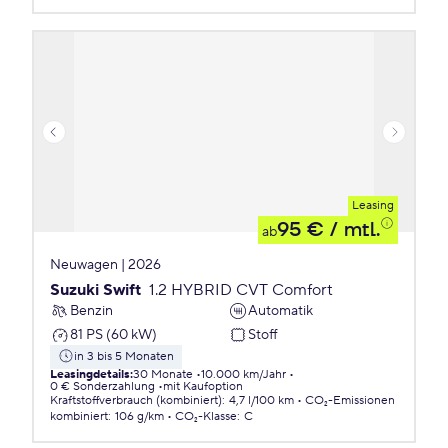
Leasing
95 €
/ mtl.
ab
Neuwagen | 2026
Suzuki Swift
1.2 HYBRID CVT Comfort
Benzin
Automatik
81 PS (60 kW)
Stoff
in 3 bis 5 Monaten
Leasingdetails
:
30 Monate
10.000 km/Jahr
0 € Sonderzahlung
mit Kaufoption
Kraftstoffverbrauch (kombiniert)
:
4,7 l/100 km
CO₂-Emissionen
kombiniert
:
106 g/km
CO₂-Klasse
:
C