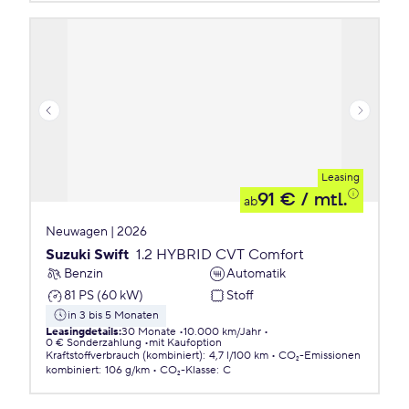
Leasing
91 €
/ mtl.
ab
Neuwagen | 2026
Suzuki Swift
1.2 HYBRID CVT Comfort
Benzin
Automatik
81 PS (60 kW)
Stoff
in 3 bis 5 Monaten
Leasingdetails
:
30 Monate
10.000 km/Jahr
0 € Sonderzahlung
mit Kaufoption
Kraftstoffverbrauch (kombiniert)
:
4,7 l/100 km
CO₂-Emissionen
kombiniert
:
106 g/km
CO₂-Klasse
:
C