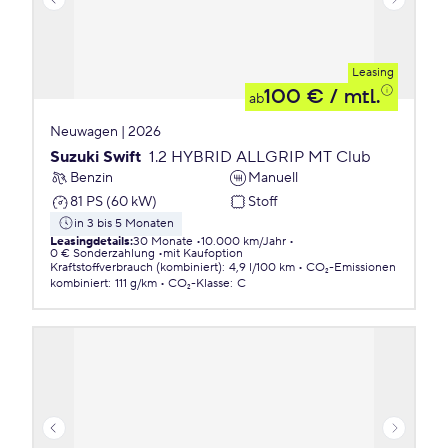
Leasing
100 €
/ mtl.
ab
Neuwagen | 2026
Suzuki Swift
1.2 HYBRID ALLGRIP MT Club
Benzin
Manuell
81 PS (60 kW)
Stoff
in 3 bis 5 Monaten
Leasingdetails
:
30 Monate
10.000 km/Jahr
0 € Sonderzahlung
mit Kaufoption
Kraftstoffverbrauch (kombiniert)
:
4,9 l/100 km
CO₂-Emissionen
kombiniert
:
111 g/km
CO₂-Klasse
:
C