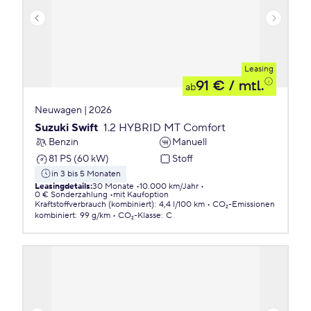
Leasing
91 €
/ mtl.
ab
Neuwagen | 2026
Suzuki Swift
1.2 HYBRID MT Comfort
Benzin
Manuell
81 PS (60 kW)
Stoff
in 3 bis 5 Monaten
Leasingdetails
:
30 Monate
10.000 km/Jahr
0 € Sonderzahlung
mit Kaufoption
Kraftstoffverbrauch (kombiniert)
:
4,4 l/100 km
CO₂-Emissionen
kombiniert
:
99 g/km
CO₂-Klasse
:
C