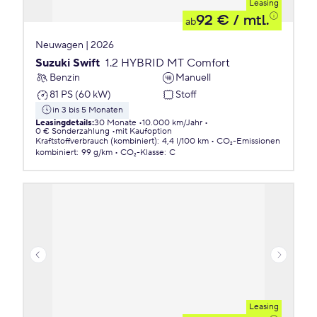
Leasing
92 €
/ mtl.
ab
Neuwagen | 2026
Suzuki Swift
1.2 HYBRID MT Comfort
Benzin
Manuell
81 PS (60 kW)
Stoff
in 3 bis 5 Monaten
Leasingdetails
:
30 Monate
10.000 km/Jahr
0 € Sonderzahlung
mit Kaufoption
Kraftstoffverbrauch (kombiniert)
:
4,4 l/100 km
CO₂-Emissionen
kombiniert
:
99 g/km
CO₂-Klasse
:
C
Leasing