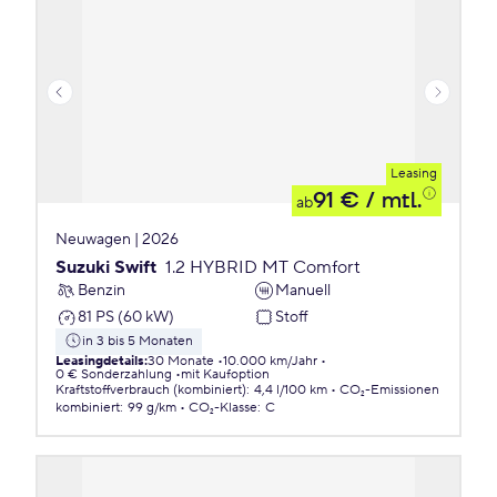
Leasing
91 €
/ mtl.
ab
Neuwagen | 2026
Suzuki Swift
1.2 HYBRID MT Comfort
Benzin
Manuell
81 PS (60 kW)
Stoff
in 3 bis 5 Monaten
Leasingdetails
:
30 Monate
10.000 km/Jahr
0 € Sonderzahlung
mit Kaufoption
Kraftstoffverbrauch (kombiniert)
:
4,4 l/100 km
CO₂-Emissionen
kombiniert
:
99 g/km
CO₂-Klasse
:
C