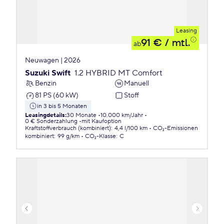
Leasing
91 €
/ mtl.
ab
Neuwagen | 2026
Suzuki Swift
1.2 HYBRID MT Comfort
Benzin
Manuell
81 PS (60 kW)
Stoff
in 3 bis 5 Monaten
Leasingdetails
:
30 Monate
10.000 km/Jahr
0 € Sonderzahlung
mit Kaufoption
Kraftstoffverbrauch (kombiniert)
:
4,4 l/100 km
CO₂-Emissionen
kombiniert
:
99 g/km
CO₂-Klasse
:
C