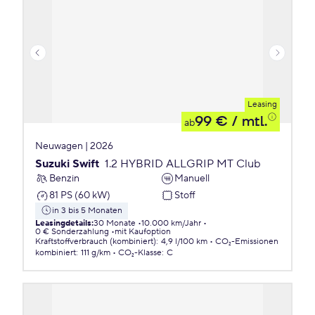
Leasing
99 €
/ mtl.
ab
Neuwagen | 2026
Suzuki Swift
1.2 HYBRID ALLGRIP MT Club
Benzin
Manuell
81 PS (60 kW)
Stoff
in 3 bis 5 Monaten
Leasingdetails
:
30 Monate
10.000 km/Jahr
0 € Sonderzahlung
mit Kaufoption
Kraftstoffverbrauch (kombiniert)
:
4,9 l/100 km
CO₂-Emissionen
kombiniert
:
111 g/km
CO₂-Klasse
:
C