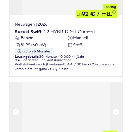
Leasing
92 €
/ mtl.
ab
Neuwagen | 2026
Suzuki Swift
1.2 HYBRID MT Comfort
Benzin
Manuell
81 PS (60 kW)
Stoff
in 3 bis 5 Monaten
Leasingdetails
:
30 Monate
10.000 km/Jahr
0 € Sonderzahlung
mit Kaufoption
Kraftstoffverbrauch (kombiniert)
:
4,4 l/100 km
CO₂-Emissionen
kombiniert
:
99 g/km
CO₂-Klasse
:
C