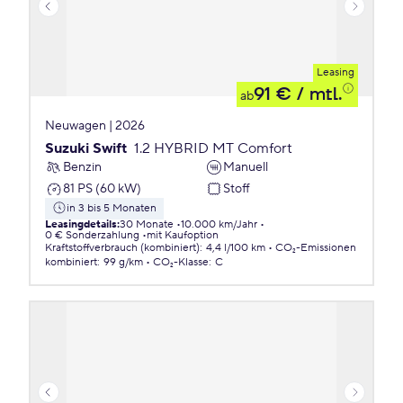
Leasing
91 €
/ mtl.
ab
Neuwagen | 2026
Suzuki Swift
1.2 HYBRID MT Comfort
Benzin
Manuell
81 PS (60 kW)
Stoff
in 3 bis 5 Monaten
Leasingdetails
:
30 Monate
10.000 km/Jahr
0 € Sonderzahlung
mit Kaufoption
Kraftstoffverbrauch (kombiniert)
:
4,4 l/100 km
CO₂-Emissionen
kombiniert
:
99 g/km
CO₂-Klasse
:
C