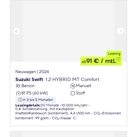
Leasing
91 €
/ mtl.
ab
Neuwagen | 2026
Suzuki Swift
1.2 HYBRID MT Comfort
Benzin
Manuell
81 PS (60 kW)
Stoff
in 3 bis 5 Monaten
Leasingdetails
:
30 Monate
10.000 km/Jahr
0 € Sonderzahlung
mit Kaufoption
Kraftstoffverbrauch (kombiniert)
:
4,4 l/100 km
CO₂-Emissionen
kombiniert
:
99 g/km
CO₂-Klasse
:
C