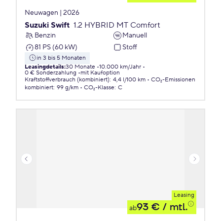
Neuwagen | 2026
Suzuki Swift
1.2 HYBRID MT Comfort
Benzin
Manuell
81 PS (60 kW)
Stoff
in 3 bis 5 Monaten
Leasingdetails
:
30 Monate
10.000 km/Jahr
0 € Sonderzahlung
mit Kaufoption
Kraftstoffverbrauch (kombiniert)
:
4,4 l/100 km
CO₂-Emissionen
kombiniert
:
99 g/km
CO₂-Klasse
:
C
Leasing
93 €
/ mtl.
ab