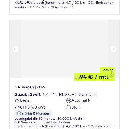
Kraftstoffverbrauch (kombiniert)
:
4,7 l/100 km
CO₂-Emissionen
kombiniert
:
106 g/km
CO₂-Klasse
:
C
Leasing
94 €
/ mtl.
ab
Neuwagen | 2026
Suzuki Swift
1.2 HYBRID CVT Comfort
Benzin
Automatik
81 PS (60 kW)
Stoff
in 3 bis 5 Monaten
Leasingdetails
:
30 Monate
10.000 km/Jahr
0 € Sonderzahlung
mit Kaufoption
Kraftstoffverbrauch (kombiniert)
:
4,7 l/100 km
CO₂-Emissionen