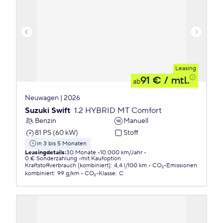
Leasing
91 €
/ mtl.
ab
Neuwagen | 2026
Suzuki Swift
1.2 HYBRID MT Comfort
Benzin
Manuell
81 PS (60 kW)
Stoff
in 3 bis 5 Monaten
Leasingdetails
:
30 Monate
10.000 km/Jahr
0 € Sonderzahlung
mit Kaufoption
Kraftstoffverbrauch (kombiniert)
:
4,4 l/100 km
CO₂-Emissionen
kombiniert
:
99 g/km
CO₂-Klasse
:
C