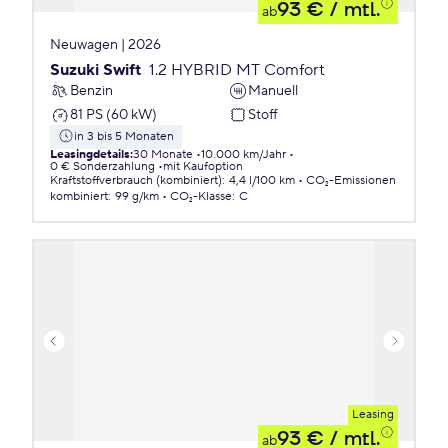
93 €
/ mtl.
ab
Neuwagen | 2026
Suzuki Swift
1.2 HYBRID MT Comfort
Benzin
Manuell
81 PS (60 kW)
Stoff
in 3 bis 5 Monaten
Leasingdetails
:
30 Monate
10.000 km/Jahr
0 € Sonderzahlung
mit Kaufoption
Kraftstoffverbrauch (kombiniert)
:
4,4 l/100 km
CO₂-Emissionen
kombiniert
:
99 g/km
CO₂-Klasse
:
C
Leasing
93 €
/ mtl.
ab