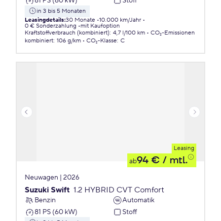
81 PS (60 kW)
Stoff
in 3 bis 5 Monaten
Leasingdetails
:
30 Monate
10.000 km/Jahr
0 € Sonderzahlung
mit Kaufoption
Kraftstoffverbrauch (kombiniert)
:
4,7 l/100 km
CO₂-Emissionen
kombiniert
:
106 g/km
CO₂-Klasse
:
C
Leasing
94 €
/ mtl.
ab
Neuwagen | 2026
Suzuki Swift
1.2 HYBRID CVT Comfort
Benzin
Automatik
81 PS (60 kW)
Stoff