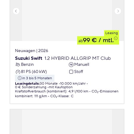
Leasing
99 €
/ mtl.
ab
Neuwagen | 2026
Suzuki Swift
1.2 HYBRID ALLGRIP MT Club
Benzin
Manuell
81 PS (60 kW)
Stoff
in 3 bis 5 Monaten
Leasingdetails
:
30 Monate
10.000 km/Jahr
0 € Sonderzahlung
mit Kaufoption
Kraftstoffverbrauch (kombiniert)
:
4,9 l/100 km
CO₂-Emissionen
kombiniert
:
111 g/km
CO₂-Klasse
:
C