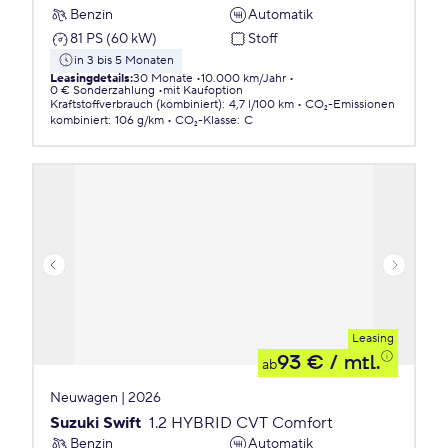
Benzin
Automatik
81 PS (60 kW)
Stoff
in 3 bis 5 Monaten
Leasingdetails
:
30 Monate
10.000 km/Jahr
0 € Sonderzahlung
mit Kaufoption
Kraftstoffverbrauch (kombiniert)
:
4,7 l/100 km
CO₂-Emissionen
kombiniert
:
106 g/km
CO₂-Klasse
:
C
Leasing
93 €
/ mtl.
ab
Neuwagen | 2026
Suzuki Swift
1.2 HYBRID CVT Comfort
Benzin
Automatik