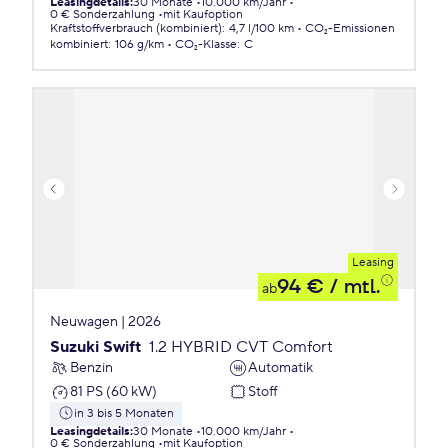
Leasingdetails
:
30 Monate
10.000 km/Jahr
0 € Sonderzahlung
mit Kaufoption
Kraftstoffverbrauch (kombiniert)
:
4,7 l/100 km
CO₂-Emissionen
kombiniert
:
106 g/km
CO₂-Klasse
:
C
Leasing
94 €
/ mtl.
ab
Neuwagen | 2026
Suzuki Swift
1.2 HYBRID CVT Comfort
Benzin
Automatik
81 PS (60 kW)
Stoff
in 3 bis 5 Monaten
Leasingdetails
:
30 Monate
10.000 km/Jahr
0 € Sonderzahlung
mit Kaufoption