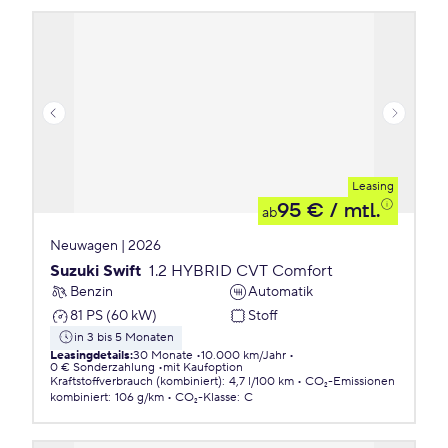
Leasing
95 €
/ mtl.
ab
Neuwagen | 2026
Suzuki Swift
1.2 HYBRID CVT Comfort
Benzin
Automatik
81 PS (60 kW)
Stoff
in 3 bis 5 Monaten
Leasingdetails
:
30 Monate
10.000 km/Jahr
0 € Sonderzahlung
mit Kaufoption
Kraftstoffverbrauch (kombiniert)
:
4,7 l/100 km
CO₂-Emissionen
kombiniert
:
106 g/km
CO₂-Klasse
:
C