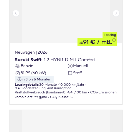
Leasing
91 €
/ mtl.
ab
Neuwagen | 2026
Suzuki Swift
1.2 HYBRID MT Comfort
Benzin
Manuell
81 PS (60 kW)
Stoff
in 3 bis 5 Monaten
Leasingdetails
:
30 Monate
10.000 km/Jahr
0 € Sonderzahlung
mit Kaufoption
Kraftstoffverbrauch (kombiniert)
:
4,4 l/100 km
CO₂-Emissionen
kombiniert
:
99 g/km
CO₂-Klasse
:
C