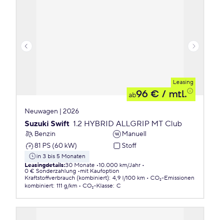
Leasing
96 €
/ mtl.
ab
Neuwagen | 2026
Suzuki Swift
1.2 HYBRID ALLGRIP MT Club
Benzin
Manuell
81 PS (60 kW)
Stoff
in 3 bis 5 Monaten
Leasingdetails
:
30 Monate
10.000 km/Jahr
0 € Sonderzahlung
mit Kaufoption
Kraftstoffverbrauch (kombiniert)
:
4,9 l/100 km
CO₂-Emissionen
kombiniert
:
111 g/km
CO₂-Klasse
:
C