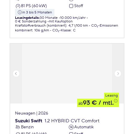
81 PS (60 kW)
Stoff
in 3 bis 5 Monaten
Leasingdetails
:
30 Monate
10.000 km/Jahr
0 € Sonderzahlung
mit Kaufoption
Kraftstoffverbrauch (kombiniert)
:
4,7 l/100 km
CO₂-Emissionen
kombiniert
:
106 g/km
CO₂-Klasse
:
C
Leasing
93 €
/ mtl.
ab
Neuwagen | 2026
Suzuki Swift
1.2 HYBRID CVT Comfort
Benzin
Automatik